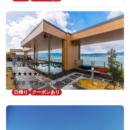
守山湯元水春 ピエリ守山
★
★
★
★
★
3.8
19件の口コミ
滋賀県 / 草津 (滋賀) / 堅田駅2.6km
日帰り
クーポンあり