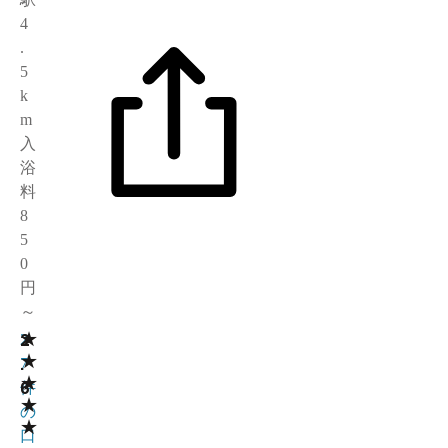
4
.
5
k
m
入
浴
料
8
5
0
円
～
★
2
2
★
.
7
★
6
件
★
の
★
口