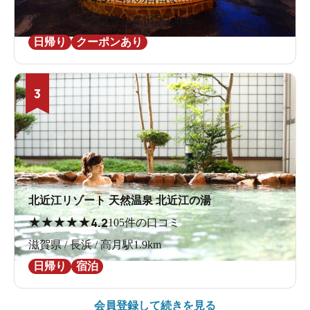
滋賀県 / 草津 (滋賀) / 瀬田駅1.4km
日帰り
クーポンあり
3
北近江リゾート 天然温泉 北近江の湯
★
★
★
★
★
4.2
105件の口コミ
滋賀県 / 長浜 / 高月駅1.9km
日帰り
宿泊
会員登録して続きを見る