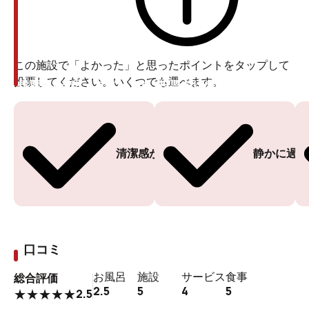
この施設で「よかった」と思ったポイントをタップして
投票してください。いくつでも選べます。
投票ありがとうございます
投票ありがとうございます
清潔感がある
静かに過ご
口コミ
お風呂
施設
サービス
食事
総合評価
2.5
5
4
5
2.5
★
★
★
★
★