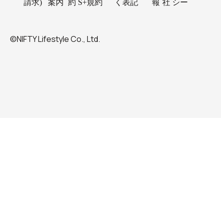
請求)
案内
約
S+規約
く表記
報
社
シー
©NIFTY Lifestyle Co., Ltd.