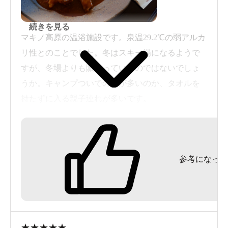
続きを見る
マキノ高原の温浴施設です。泉温29.2℃の弱アルカ
リ性とのことでした。冬はスキー場になるようで
すが、冬場よりも賑わっているのではないでしょ
うか。キャンプついでの人が多いのか、タオルを
持たずに入る親子連れが多いです。
新型コロナウィルス対策として、マスク着用とア
ルコール消毒に加えて受付での検温となっていま
した。また、サウナは一度の入室を３人までにし
参考になった
てとの自主規制をお願いしていました。
内湯は、異形の主浴槽にのみ湯出口が付いていま
す。円形のジャグジーは、底から泡を噴き上げて
のバイブラです。四季湯となる円形崩れの湯船
は、ぬる湯にしていました。
★
★
★
★
★