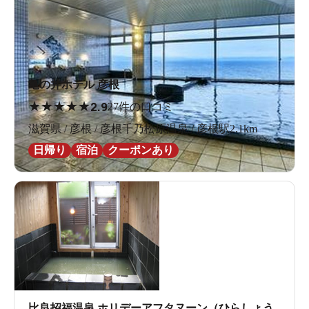
亀の井ホテル 彦根
★
★
★
★
★
2.9
27件の口コミ
滋賀県 / 彦根 / 彦根千乃松原温泉 / 彦根駅2.1km
日帰り
宿泊
クーポンあり
比良招福温泉 ホリデーアフタヌーン（ひらしょう