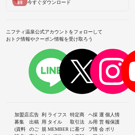
今すぐダウンロード
ニフティ温泉公式アカウントをフォローして
おトク情報やクーポン情報を受け取ろう
加盟店
広告
利
ライフス
特定商
ヘ
採
運
個人情
募集
出稿
用
タイル
取引法
ル
用
営
報保護
(資料
のご
規
MEMBER
に基づ
プ
情
会
ポリ