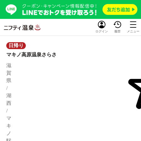
ログイン
履歴
メニュー
日帰り
マキノ高原温泉さらさ
滋
賀
県
/
湖
西
/
マ
キ
ノ
駅