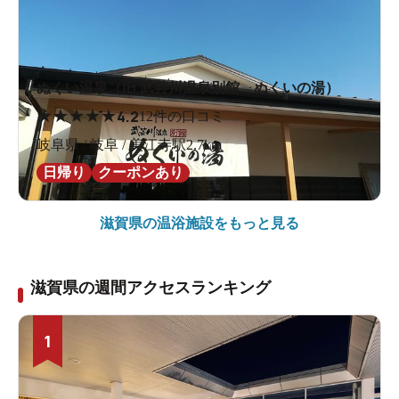
ぬくい温泉（旧 武芸川温泉別館 ぬくいの湯）
★
★
★
★
★
4.2
12件の口コミ
岐阜県 / 岐阜 / 美江寺駅2.7km
日帰り
クーポンあり
滋賀県の
温浴施設をもっと見る
滋賀県の週間アクセスランキング
1