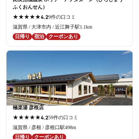
ふくおんせん）
★
★
★
★
★
4.2
9件の口コミ
滋賀県 / 大津市内 / 近江舞子駅1.1km
日帰り
宿泊
クーポンあり
極楽湯 彦根店
★
★
★
★
★
4.2
59件の口コミ
滋賀県 / 彦根 / 彦根口駅498m
日帰り
クーポンあり