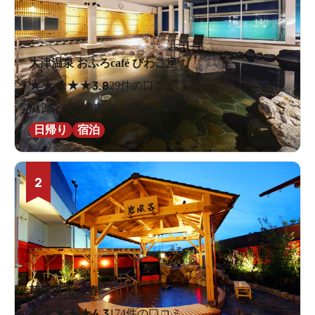
大津温泉 おふろcafé びわこ座
★
★
★
★
★
3.8
29件の口コミ
滋賀県 / 大津市内 / 瀬田駅965m
日帰り
宿泊
2
草津湯元 水春
★
★
★
★
★
4.3
174件の口コミ