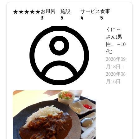
★
★
★
★
★
お風呂
施設
サービス
食事
3
5
4
5
くに～
さん(
男
性
、
～10
代
)
2020年09
月18日
：
2020年08
月16日