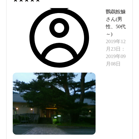
露天風呂は、壁の上部を開けた室内となっていま
鸚鵡鮟鱇
す。気持ちの良い風が通ります。湯船は八角形の
さん(
男
小さなものでした。
性
、
50代
カレーフェアを実施していました。近江牛すじカ
～
)
2019年12
レーは、サラダ付きです。食後に、柚子シャー
月23日
：
ベットが付いていました。
2019年09
シャンプー,コンディショナー,ボディソープ付き
月08日
700円。無料鍵付きロッカー有り,無料ドライヤー有
り,露天風呂有り。