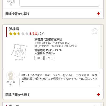
40代 男
性
関連情報から探す
孫橋湯
お気に入
りに追加
2.8点
/ 9 件
京都府 / 京都市左京区
上栄町駅7.89km
三条京阪駅96m
地下鉄東西線 三条京阪駅より徒歩約3分
営業時間 15:00～23:00
入浴料金 550円～
日帰り
サウナ
狭いけど浴槽深め、熱め。シャワーはぬるい。サウナあり。場内
も脱衣場も時計が無いので時間わからなかった。 特に目につくと
こ…
30代 男
性
関連情報から探す