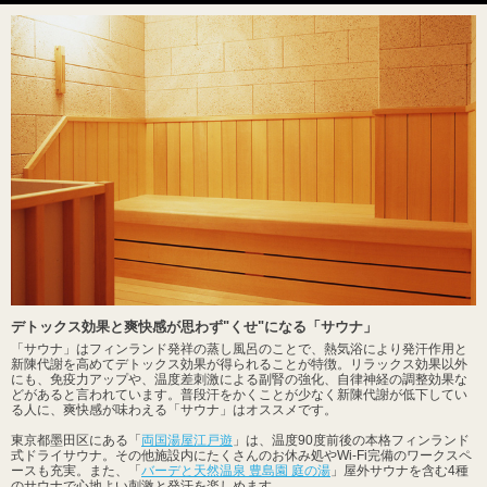
デトックス効果と爽快感が思わず"くせ"になる「サウナ」
「サウナ」はフィンランド発祥の蒸し風呂のことで、熱気浴により発汗作用と
新陳代謝を高めてデトックス効果が得られることが特徴。リラックス効果以外
にも、免疫力アップや、温度差刺激による副腎の強化、自律神経の調整効果な
どがあると言われています。普段汗をかくことが少なく新陳代謝が低下してい
る人に、爽快感が味わえる「サウナ」はオススメです。
東京都墨田区にある「
両国湯屋江戸遊
」は、温度90度前後の本格フィンランド
式ドライサウナ。その他施設内にたくさんのお休み処やWi-Fi完備のワークスペ
ースも充実。また、「
バーデと天然温泉 豊島園 庭の湯
」屋外サウナを含む4種
のサウナで心地よい刺激と発汗を楽しめます。