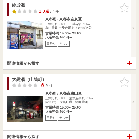
鈴成湯
お気に入
りに追加
1.0点
/ 7 件
京都府 / 京都市左京区
上栄町駅8.16km
一乗寺駅331m
叡山電鉄 一乗寺駅より徒歩約7分
営業時間 15:00～23:00
入浴料金 550円～
日帰り
サウナ
関連情報から探す
大黒湯（山城町）
お気に入
りに追加
-点
/ 0 件
京都府 / 京都市東山区
上栄町駅8.18km
清水五条駅301m
国道1号、大黒町通、柿町通経由
営業時間 15:00～25:00
入浴料金 550円～
日帰り
サウナ
関連情報から探す