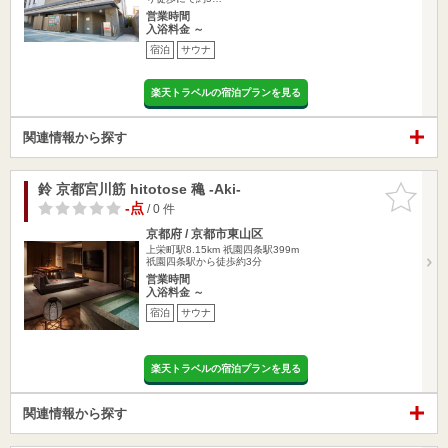
営業時間
入浴料金 ～
宿泊
サウナ
楽天トラベルの宿泊プランを見る
関連情報から探す
鈴 京都宮川筋 hitotose 穐 -Aki-
お気に入
りに追加
-点
/ 0 件
京都府 / 京都市東山区
上栄町駅8.15km
祇園四条駅399m
祇園四条駅から徒歩約3分
営業時間
入浴料金 ～
宿泊
サウナ
楽天トラベルの宿泊プランを見る
関連情報から探す