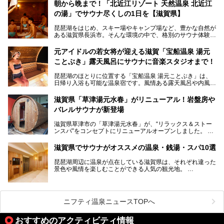
して栄え、県内には世界遺産の比叡山延暦寺、天守が国宝に
朝から晩まで！「北近江リゾート 天然温泉 北近江
指定されている彦根城、国の特別史跡の安土城跡など、多数
の湯」でサウナ尽くしの1日を【滋賀県】
の史跡があります。
今回は、滋賀県でおすすめのスーパー銭湯をご紹介します。
琵琶湖をはじめ、スキー場やキャンプ場など、豊かな自然が
琵琶湖の雄大な景色を眺めながら入れる施設もありますよ。
ある滋賀県長浜市。そんな環境の中で、格別のサウナ体験を
してみませんか？
元アイドルの若女将が迎える滋賀「宝船温泉 湯元
今回は、「北近江リゾート 天然温泉 北近江の湯」で朝から
ことぶき」露天風呂にサウナに音楽スタジオまで！
晩まで楽しめる過ごし方をご紹介！ サウナ設備やサウナド
リンクにサウナ飯など、サウナ尽くしの一日になること、間
琵琶湖のほとりに位置する「宝船温泉 湯元ことぶき」は、
違いなしですよ。
日帰り入浴も可能な温泉宿です。風情ある露天風呂や内風
───
呂、さらに2023年10月、屋外にバレルサウナのエリアがオ
提供元：北近江リゾート 天然温泉 北近江の湯【PR】
ープン。湖からそよぐ爽やかな風を感じながらサウナと温泉
この記事は北近江リゾート 天然温泉 北近江の湯のPR記事で
滋賀県「草津湯元水春」がリニューアル！岩盤房や
が楽しめます。
す。
バレルサウナが新登場
近江牛や琵琶湖にしかいない珍しい魚など滋賀グルメに舌鼓
滋賀県草津市の「草津湯元水春」が、“リラックス＆ストー
を打てるのも醍醐味の一つ。そして、若女将はなんと「元ア
ンスパ”をコンセプトにリニューアルオープンしました。
イドル」の現役アーティスト。音楽スタジオまで備えたユニ
岩盤浴エリアがゆったりくつろげる広いスペースに一新され
ークなお宿の多彩な魅力をご紹介します。
たほか、岩盤房やバレルサウナも新設されました。さらに地
滋賀県でサウナがオススメの温泉・銭湯・スパ10選
産地消をテーマにしたレストランメニューもパワーアップ。
今回新しくなった「草津湯元水春」の魅力を余すところなく
琵琶湖周辺に温泉が点在している滋賀県は、それぞれ違った
紹介します。
景色や風情を楽しむことができる人気の観光地。
今回は、そんな滋賀県でサウナに入れるおすすめ施設を厳選
してご紹介します！
旅行やお出かけのついではもちろん、近隣にお住いの方はぜ
ひ気軽に立ち寄ってみてくださいね。
ニフティ温泉ニュースTOPへ
おすすめのアクティビティ情報