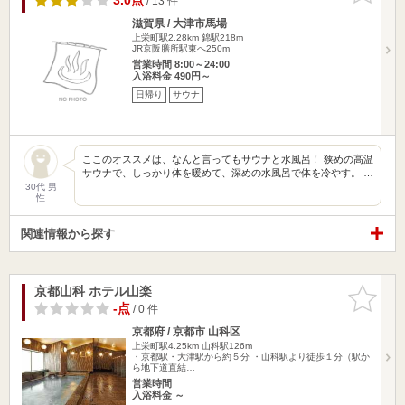
3.0点
/ 13 件
滋賀県 / 大津市馬場
上栄町駅2.28km
錦駅218m
JR京阪膳所駅東へ250m
営業時間 8:00～24:00
入浴料金 490円～
日帰り
サウナ
ここのオススメは、なんと言ってもサウナと水風呂！ 狭めの高温
サウナで、しっかり体を暖めて、深めの水風呂で体を冷やす。 …
30代 男
性
関連情報から探す
京都山科 ホテル山楽
お気に入
りに追加
-点
/ 0 件
京都府 / 京都市 山科区
上栄町駅4.25km
山科駅126m
・京都駅・大津駅から約５分 ・山科駅より徒歩１分（駅か
ら地下道直結…
営業時間
入浴料金 ～