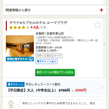
関連情報から探す
サウナ&カプセルホテル ルーマプラザ
お気に入
りに追加
4.4点
/ 5 件
京都府 / 京都市東山区
上栄町駅7.84km
祇園四条駅205m
［京阪電鉄］京阪本線「祇園四条駅」6番出口より東へ徒
歩4分（約200…
営業時間 0:00～24:00
入浴料金 1,700円～
日帰り
宿泊
サウナ
電子チケットあり
楽天トラベルの宿泊プランを見る
平日レギュラーコース割引
電子チケット
【平日限定】大人（中学生以上）
2700円
→
2500円
現在リニューアル工事中のため利用できませんでした。 残念