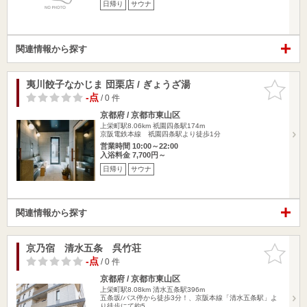
日帰り
サウナ
関連情報から探す
夷川餃子なかじま 団栗店 / ぎょうざ湯
お気に入
りに追加
-点
/ 0 件
京都府 / 京都市東山区
上栄町駅8.06km
祇園四条駅174m
京阪電鉄本線 祇園四条駅より徒歩1分
営業時間 10:00～22:00
入浴料金 7,700円～
日帰り
サウナ
関連情報から探す
京乃宿 清水五条 呉竹荘
お気に入
りに追加
-点
/ 0 件
京都府 / 京都市東山区
上栄町駅8.08km
清水五条駅396m
五条坂/バス停から徒歩3分！、京阪本線「清水五条駅」よ
り徒歩にて約5…