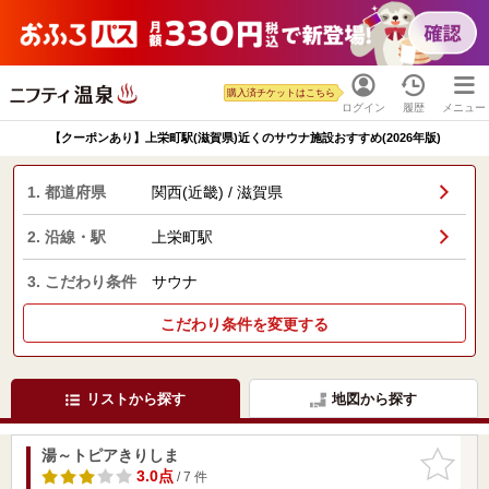
購入済チケットはこちら
ログイン
履歴
メニュー
【クーポンあり】上栄町駅(滋賀県)近くのサウナ施設おすすめ(2026年版)
1. 都道府県
関西(近畿) / 滋賀県
2. 沿線・駅
上栄町駅
3. こだわり条件
サウナ
こだわり条件を変更する
リストから探す
地図から探す
湯～トピアきりしま
お気に入
りに追加
3.0点
/ 7 件