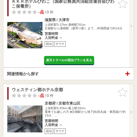
ＫＫＲホテルびわこ（国家公務員共済組合連合会びわ
お気に入
こ保養所）
りに追加
-点
/ 0 件
滋賀県 / 大津市
上栄町駅5.37km
唐崎駅761m
京都駅から唐崎駅（最寄り駅）まで、JR湖西線で約14分
営業時間
入浴料金 ～
宿泊
サウナ
楽天トラベルの宿泊プランを見る
関連情報から探す
ウェスティン都ホテル京都
お気に入
りに追加
-点
/ 0 件
京都府 / 京都市東山区
上栄町駅6.65km
蹴上駅292m
電車でお越しの方 ■京都駅から地下鉄(烏丸線・東西線)で約
15分、…
営業時間
入浴料金 ～
宿泊
サウナ