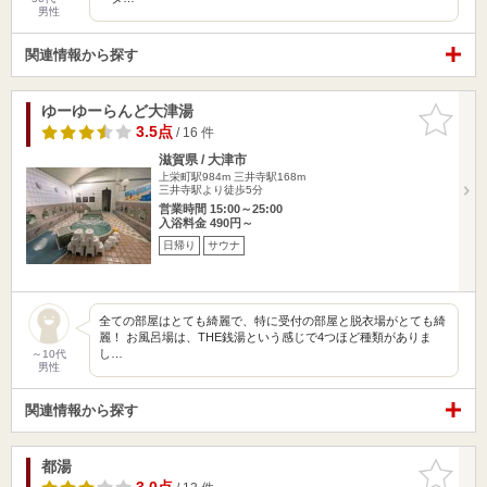
男性
関連情報から探す
ゆーゆーらんど大津湯
お気に入
りに追加
3.5点
/ 16 件
滋賀県 / 大津市
上栄町駅984m
三井寺駅168m
三井寺駅より徒歩5分
営業時間 15:00～25:00
入浴料金 490円～
日帰り
サウナ
全ての部屋はとても綺麗で、特に受付の部屋と脱衣場がとても綺
麗！ お風呂場は、THE銭湯という感じで4つほど種類がありま
し…
～10代
男性
関連情報から探す
都湯
お気に入
りに追加