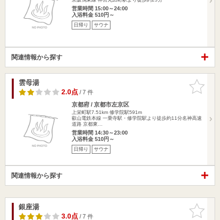
営業時間 15:00～24:00
入浴料金 510円～
日帰り
サウナ
関連情報から探す
雲母湯
お気に入
りに追加
2.0点
/ 7 件
京都府 / 京都市左京区
上栄町駅7.51km
修学院駅591m
叡山電鉄本線 一乗寺駅・修学院駅より徒歩約11分名神高速
道路 京都東…
営業時間 14:30～23:00
入浴料金 510円～
日帰り
サウナ
関連情報から探す
銀座湯
お気に入
りに追加
3.0点
/ 7 件