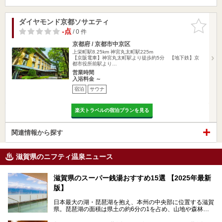
ダイヤモンド京都ソサエティ
お気に入
りに追加
-点
/ 0 件
京都府 / 京都市中京区
上栄町駅8.25km
神宮丸太町駅225m
【京阪電車】神宮丸太町駅より徒歩約5分 【地下鉄】京
都市役所前駅より…
営業時間
入浴料金 ～
宿泊
サウナ
楽天トラベルの宿泊プランを見る
関連情報から探す
滋賀県のニフティ温泉ニュース
滋賀県のスーパー銭湯おすすめ15選 【2025年最新
版】
日本最大の湖・琵琶湖を抱え、本州の中央部に位置する滋賀
県。琵琶湖の面積は県土の約6分の1を占め、山地や森林部
分も多く、水と緑に恵まれています。古くから交通の要衝と