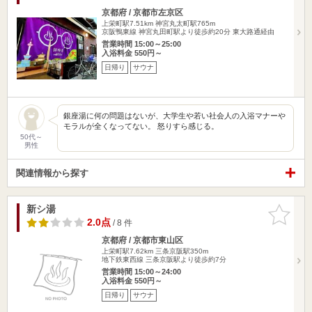
京都府 / 京都市左京区
上栄町駅7.51km
神宮丸太町駅765m
京阪鴨東線 神宮丸田町駅より徒歩約20分 東大路通経由
営業時間 15:00～25:00
入浴料金 550円～
日帰り
サウナ
銀座湯に何の問題はないが、大学生や若い社会人の入浴マナーや
モラルが全くなってない。 怒りすら感じる。
50代～
男性
関連情報から探す
新シ湯
お気に入
りに追加
2.0点
/ 8 件
京都府 / 京都市東山区
上栄町駅7.62km
三条京阪駅350m
地下鉄東西線 三条京阪駅より徒歩約7分
営業時間 15:00～24:00
入浴料金 550円～
日帰り
サウナ