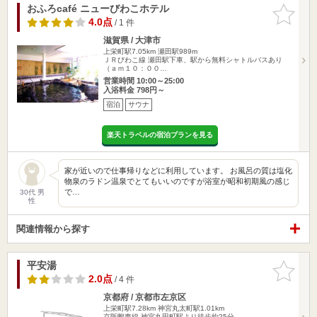
おふろcafé ニューびわこホテル
お気に入
りに追加
4.0点
/ 1 件
滋賀県 / 大津市
上栄町駅7.05km
瀬田駅989m
ＪＲびわこ線 瀬田駅下車、駅から無料シャトルバスあり
（ａｍ１０：００…
営業時間 10:00～25:00
入浴料金 798円～
宿泊
サウナ
楽天トラベルの宿泊プランを見る
家が近いので仕事帰りなどに利用しています。 お風呂の質は塩化
物泉のラドン温泉でとてもいいのですが浴室が昭和初期風の感じ
で…
30代 男
性
関連情報から探す
平安湯
お気に入
りに追加
2.0点
/ 4 件
京都府 / 京都市左京区
上栄町駅7.28km
神宮丸太町駅1.01km
京阪鴨東線 神宮丸田町駅より徒歩約25分