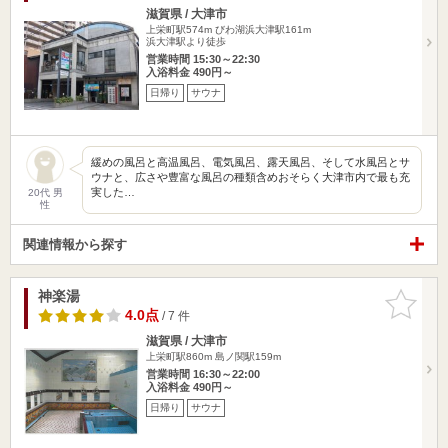
滋賀県 / 大津市
上栄町駅574m
びわ湖浜大津駅161m
浜大津駅より徒歩
営業時間 15:30～22:30
入浴料金 490円～
日帰り
サウナ
緩めの風呂と高温風呂、電気風呂、露天風呂、そして水風呂とサ
ウナと、広さや豊富な風呂の種類含めおそらく大津市内で最も充
実した…
20代 男
性
関連情報から探す
神楽湯
お気に入
りに追加
4.0点
/ 7 件
滋賀県 / 大津市
上栄町駅860m
島ノ関駅159m
営業時間 16:30～22:00
入浴料金 490円～
日帰り
サウナ