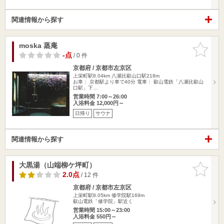
関連情報から探す
moska 蒸庵
お気に入
りに追加
-点
/ 0 件
京都府 / 京都市左京区
上栄町駅8.04km
八瀬比叡山口駅218m
お車： 京都駅より車で40分 電車： 叡山電鉄「八瀬比叡山
口駅」下…
営業時間 7:00～26:00
入浴料金 12,000円～
日帰り
サウナ
関連情報から探す
大黒湯（山端柳ケ坪町）
お気に入
りに追加
2.0点
/ 12 件
京都府 / 京都市左京区
上栄町駅8.05km
修学院駅169m
叡山電鉄「修学院」駅近く
営業時間 15:00～23:00
入浴料金 550円～