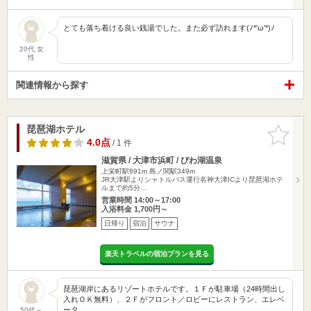
とても落ち着ける良い銭湯でした。また必ず訪れます(ﾉ*'ω'*)ﾉ
20代 女
性
関連情報から探す
琵琶湖ホテル
お気に入
りに追加
4.0点
/ 1 件
滋賀県 / 大津市浜町 / びわ湖温泉
上栄町駅891m
島ノ関駅349m
JR大津駅よりシャトルバス運行名神大津ICより琵琶湖ホテ
ルまで約5分…
営業時間 14:00～17:00
入浴料金 1,700円～
日帰り
宿泊
サウナ
楽天トラベルの宿泊プランを見る
琵琶湖岸にあるリゾートホテルです。１Ｆが駐車場（24時間出し
入れＯＫ無料）、２Ｆがフロント／ロビーにレストラン、エレベ
ータ…
50代～