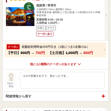
滋賀県 / 草津市
上栄町駅5.34km
瀬田駅1.36km
JR東海道本線 瀬田駅より近江鉄道バス利用約15分※JR東
海道本線 …
営業時間 9:00～25:00
入浴料金 1,050円～
日帰り
サウナ
クーポンあり
岩盤処利用料金200円引き（1枚につき1名様のみ）
クーポン
【平日】
900円
→
700円
【土日祝】
1,000円
→
800円
他にも1種類のクーポンがあります
コロナ対策されてて、良かったです。
50代～
男性
関連情報から探す