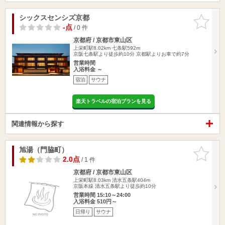
シックスセンシズ京都
お気に入
りに追加
-点
/ 0 件
京都府 / 京都市東山区
上栄町駅8.02km
七条駅592m
京阪七条駅より徒歩約10分 京都駅よりお車で約7分
営業時間
入浴料金 ～
宿泊
サウナ
楽天トラベルの宿泊プランを見る
関連情報から探す
旭湯（門脇町）
お気に入
りに追加
2.0点
/ 1 件
京都府 / 京都市東山区
上栄町駅8.03km
清水五条駅404m
京阪本線 清水五条駅より徒歩約10分
営業時間 15:10～24:00
入浴料金 510円～
日帰り
サウナ