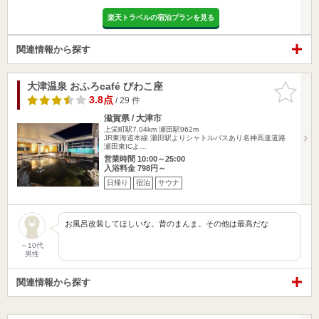
楽天トラベルの宿泊プランを見る
関連情報から探す
大津温泉 おふろcafé びわこ座
お気に入
りに追加
3.8点
/ 29 件
滋賀県 / 大津市
上栄町駅7.04km
瀬田駅962m
JR東海道本線 瀬田駅よりシャトルバスあり名神高速道路
瀬田東ICよ…
営業時間 10:00～25:00
入浴料金 798円～
日帰り
宿泊
サウナ
お風呂改装してほしいな。昔のまんま。その他は最高だな
～10代
男性
関連情報から探す