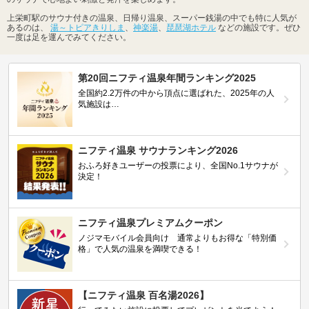
上栄町駅のサウナ付きの温泉、日帰り温泉、スーパー銭湯の中でも特に人気が
あるのは、
湯～トピアきりしま
、
神楽湯
、
琵琶湖ホテル
などの施設です。ぜひ
一度は足を運んでみてください。
第20回ニフティ温泉年間ランキング2025
全国約2.2万件の中から頂点に選ばれた、2025年の人
気施設は…
ニフティ温泉 サウナランキング2026
おふろ好きユーザーの投票により、全国No.1サウナが
決定！
ニフティ温泉プレミアムクーポン
ノジマモバイル会員向け 通常よりもお得な「特別価
格」で人気の温泉を満喫できる！
【ニフティ温泉 百名湯2026】