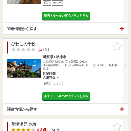
宿泊
サウナ
楽天トラベルの宿泊プランを見る
関連情報から探す
びわこの千松
お気に入
りに追加
-点
/ 0 件
滋賀県 / 草津市
上栄町駅4.65km
瓦ヶ浜駅1.69km
JR琵琶湖線 石山駅 ／ 名神高速 瀬田ICより15分／無料駐
車場
営業時間
入浴料金 ～
宿泊
サウナ
楽天トラベルの宿泊プランを見る
関連情報から探す
草津湯元 水春
お気に入
りに追加
4.3点
/ 174 件