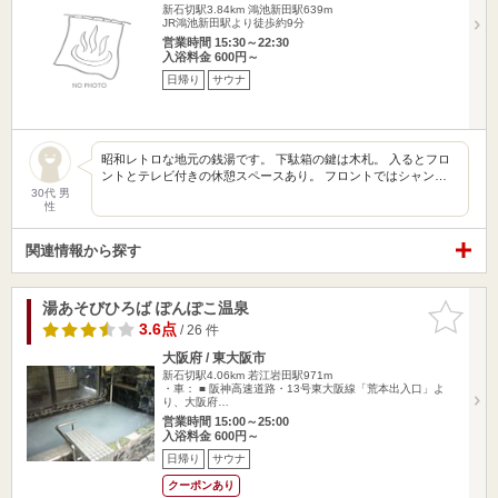
新石切駅3.84km
鴻池新田駅639m
JR鴻池新田駅より徒歩約9分
営業時間 15:30～22:30
入浴料金 600円～
日帰り
サウナ
昭和レトロな地元の銭湯です。 下駄箱の鍵は木札。 入るとフロ
ントとテレビ付きの休憩スペースあり。 フロントではシャン…
30代 男
性
関連情報から探す
湯あそびひろば ぽんぽこ温泉
お気に入
りに追加
3.6点
/ 26 件
大阪府 / 東大阪市
新石切駅4.06km
若江岩田駅971m
・車： ■ 阪神高速道路・13号東大阪線「荒本出入口」よ
り、大阪府…
営業時間 15:00～25:00
入浴料金 600円～
日帰り
サウナ
クーポンあり