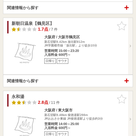
関連情報から探す
新朝日温泉【鶴見区】
お気に入
りに追加
1.7点
/ 7 件
大阪府 / 大阪市鶴見区
新石切駅6.42km
放出駅812m
JR学園都市線「放出駅」より徒歩10分
営業時間 15:00～23:20
入浴料金 600円～
日帰り
サウナ
関連情報から探す
永和湯
お気に入
りに追加
2.8点
/ 11 件
大阪府 / 東大阪市
新石切駅6.48km
俊徳道駅266m
JRおおさか東線 JR俊徳道駅より徒歩約3分
営業時間 14:00～25:00
入浴料金 600円～
日帰り
サウナ