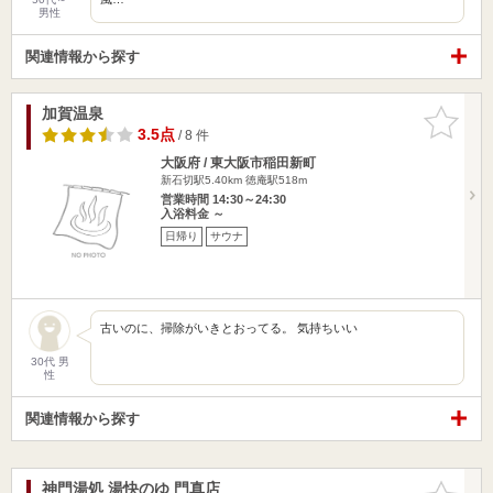
男性
関連情報から探す
加賀温泉
お気に入
りに追加
3.5点
/ 8 件
大阪府 / 東大阪市稲田新町
新石切駅5.40km
徳庵駅518m
営業時間 14:30～24:30
入浴料金 ～
日帰り
サウナ
古いのに、掃除がいきとおってる。 気持ちいい
30代 男
性
関連情報から探す
神門湯処 湯快のゆ 門真店
お気に入