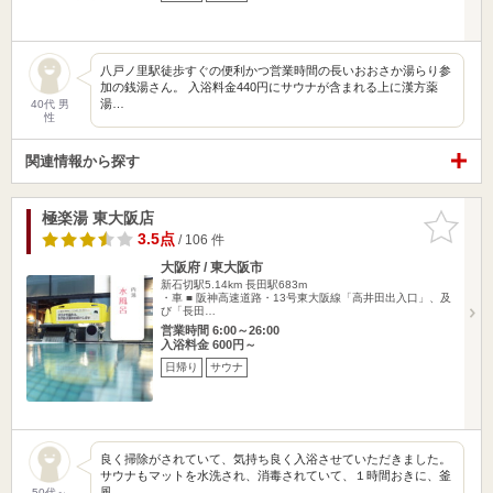
八戸ノ里駅徒歩すぐの便利かつ営業時間の長いおおさか湯らり参
加の銭湯さん。 入浴料金440円にサウナが含まれる上に漢方薬
湯…
40代 男
性
関連情報から探す
極楽湯 東大阪店
お気に入
りに追加
3.5点
/ 106 件
大阪府 / 東大阪市
新石切駅5.14km
長田駅683m
・車 ■ 阪神高速道路・13号東大阪線「高井田出入口」、及
び「長田…
営業時間 6:00～26:00
入浴料金 600円～
日帰り
サウナ
良く掃除がされていて、気持ち良く入浴させていただきました。
サウナもマットを水洗され、消毒されていて、１時間おきに、釜
風…
50代～