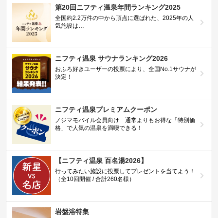
第20回ニフティ温泉年間ランキング2025
全国約2.2万件の中から頂点に選ばれた、2025年の人
気施設は…
ニフティ温泉 サウナランキング2026
おふろ好きユーザーの投票により、全国No.1サウナが
決定！
ニフティ温泉プレミアムクーポン
ノジマモバイル会員向け 通常よりもお得な「特別価
格」で人気の温泉を満喫できる！
【ニフティ温泉 百名湯2026】
行ってみたい施設に投票してプレゼントを当てよう！
（全10回開催 / 合計260名様）
岩盤浴特集