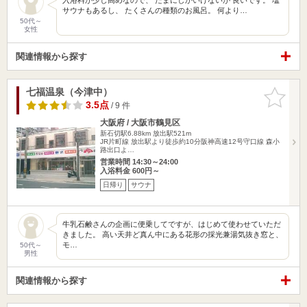
サウナもあるし、 たくさんの種類のお風呂。 何より…
50代～
女性
関連情報から探す
七福温泉（今津中）
お気に入
りに追加
3.5点
/ 9 件
大阪府 / 大阪市鶴見区
新石切駅6.88km
放出駅521m
JR片町線 放出駅より徒歩約10分阪神高速12号守口線 森小
路出口よ…
営業時間 14:30～24:00
入浴料金 600円～
日帰り
サウナ
牛乳石鹸さんの企画に便乗してですが、はじめて使わせていただ
きました。 高い天井ど真ん中にある花形の採光兼湯気抜き窓と、
モ…
50代～
男性
関連情報から探す