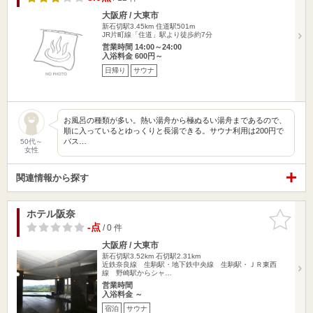
大阪府 / 大東市
新石切駅3.45km
住道駅501m
JR片町線「住道」駅より徒歩約7分
営業時間 14:00～24:00
入浴料金 600円～
日帰り
サウナ
お風呂の種類が多い。熱い湯舟から極ぬるい湯舟まであるので、
順に入っているとゆっくりと長湯できる。サウナ利用は200円で
バス…
50代～
女性
関連情報から探す
ホテル阪奈
お気に入
りに追加
-点
/ 0 件
大阪府 / 大東市
新石切駅3.52km
石切駅2.31km
近鉄奈良線 生駒駅・地下鉄中央線 生駒駅・ＪＲ東西
線 野崎駅からシャ…
営業時間
入浴料金 ～
宿泊
サウナ