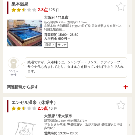
巣本温泉
お気に入
りに追加
2.8点
/ 25 件
大阪府 / 門真市
新石切駅6.92km
萱島駅1.16km
京阪本線 大和田駅またはJR片町線 四条畷駅より京阪バス
利用近畿自動…
営業時間 15:00～23:30
入浴料金 600円～
日帰り
サウナ
銭湯ですが、入浴料には、シャンプー・リンス、ボディソープ、
サウナ代も含まれており、タオルさえ持っていけば手ぶらで入れ
ます。…
50代～
女性
関連情報から探す
エンゼル温泉（休業中）
お気に入
りに追加
2.5点
/ 6 件
大阪府 / 東大阪市
新石切駅6.94km
俊徳道駅373m
JRおおさか東線 JR俊徳道駅、近鉄大阪線 俊徳道駅より徒
歩約6分
営業時間 13:30～23:00