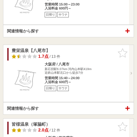
営業時間 15:00～23:00
入浴料金 600円～
日帰り
サウナ
関連情報から探す
豊栄温泉【八尾市】
お気に入
りに追加
1.7点
/ 13 件
大阪府 / 八尾市
新石切駅6.07km
河内山本駅419m
近鉄山本駅北口から徒歩7分
営業時間 15:40～24:00
入浴料金 600円～
日帰り
サウナ
関連情報から探す
皆様温泉（塚脇町）
お気に入
りに追加
2.0点
/ 12 件