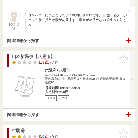
コンパクトにまとまっていて利用しやすいです。 白湯、露天、ジ
ェット湯、打たせ湯があります。露天がぬるめなのでゆっくりと
入…
30代 男
性
関連情報から探す
山本新温泉【八尾市】
お気に入
りに追加
1.3点
/ 7 件
大阪府 / 八尾市
新石切駅4.32km
河内花園駅1.78km
近鉄奈良線 河内花園駅より徒歩約25分 近畿自動車道 東大
阪南IC…
営業時間 15:00～23:00
入浴料金 600円～
日帰り
サウナ
関連情報から探す
生駒湯
お気に入
りに追加
2.0点
/ 9 件