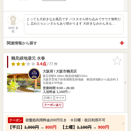
とっても大好きなお風呂です バスタオル持ち込みでサウナ無料だ
し 忘れたらレンタルもあり助かります 大好きなみかん水も…
30代 女
性
関連情報から探す
鶴見緑地湯元 水春
お気に入
りに追加
3.4点
/ 77 件
大阪府 / 大阪市鶴見区
新石切駅6.48km
鶴見緑地駅226m
大阪市営地下鉄長堀鶴見緑地線 鶴見緑地駅から徒歩約３
分国道479号線…
営業時間 9:00～26:00
入浴料金 1,100円～
日帰り
サウナ
クーポンあり
岩盤処利用料金200円引き ※日曜・祝日利用不可
クーポン
【平日】
1,000円
→
800円
【土曜】
1,100円
→
900円