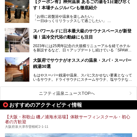
サウナー注目の3種のサウナや160cmの深水風呂、没入感の
【クーポン有】神州温泉 あるごの湯を1日遊び尽く
高い岩盤浴エリア、日本最大の台数を誇る最新AIフィットネ
す！本場チムジルバンも徹底紹介
今回のリニューアルでは、新たに登場した瞑想サウナをはじ
スマシンなど、見どころ満載の館内を詳しくご紹介します。
め、岩盤浴エリアや休憩スペースの充実、レストランなど、
「お得に岩盤浴や温泉を楽しみたい」
見どころが盛りだくさん。日常の疲れを癒やしたい方はもち
「一日ゆっくりリラックスして過ごしたい」
ろん、休日にゆったり過ごしたい方にもぴったりの内容とな
そんな方におすすめなのが、クーポンを使ってお得に長時間
っています。
利用できる「神州温泉 あるごの湯」です。
スパワールドに日本最大級のサウナスペースが新登
本記事では、そんなリニューアル後の注目ポイントを詳しく
場！温冷交代浴の動線にも注目
あるごの湯は、大阪府豊中市にある日帰り温浴施設で、阪急
紹介します。これから「鶴見緑地湯元水春」に訪れる方や、
宝塚線「三国駅」から徒歩約10分とアクセスも良好です。
より満足度の高い過ごし方をしたい方はぜひお読みくださ
2023年には25周年記念の大規模リニューアルを経てホテル
チムジルバン（岩盤浴）を中心に、発汗・リラックス・漫画
い。
を新設するなど、日々アップデートし続けている「SPAWO
タイムまで満喫できる長時間滞在型の施設なので、一日中ゆ
RLD HOTEL＆RESORT」（以下スパワールド）。
ったりと過ごしたいときにおすすめ。大うちわやタオルによ
そんなスパワールドが2025年11月15日（土）に、新たな浴
る迫力ある熱波パフォーマンスも毎日行われており、“とと
大阪府でサウナがオススメの温泉・スパ・スーパー
室や日本最大級140人収容の大規模サウナを携えてリニュー
のう”体験をしっかり楽しめるのもポイントです。
銭湯30選
アルオープン！浴室である4F・6Fそれぞれにリニューアル
が施されており、その総工費はなんと13.5億円！
さらに館内でくつろぐだけでなく、隣接するビルにはカラオ
もはやスーパー銭湯や温泉、スパに欠かせない要素となって
大規模リニューアルの全容を確認すべく、リニューアルプレ
ケやボウリングといった遊び場もあり、友人同士やカップル
いるサウナ。ドライサウナにスチームサウナ、塩サウナな
オープンイベントに行ってきました！今回はそのリニューア
で“遊び+癒し”の一日を過ごすのにもぴったり。
ど、いくつか異なるタイプが楽しめたり、水風呂や外気浴ス
ル部分の概要をお届けします。
ペース、ロウリュウなど、心ゆくまで楽しむためのサービス
今回は、あるごの湯を訪問し、チムジルバンやお風呂、食事
が充実した施設も多くみられます。
ニフティ温泉ニュースTOPへ
処にいたるまで魅力をたっぷり堪能してきたので、その全容
を詳しく紹介します！
今回はそんなサウナにこだわった、大阪府内のオススメ温
おすすめのアクティビティ情報
泉・銭湯・スパを30件紹介したいと思います！
【大阪・和歌山 磯ノ浦海水浴場】体験サーフィンスクール・初心
者の方歓迎
大阪府泉大津市曽根町2-1-11