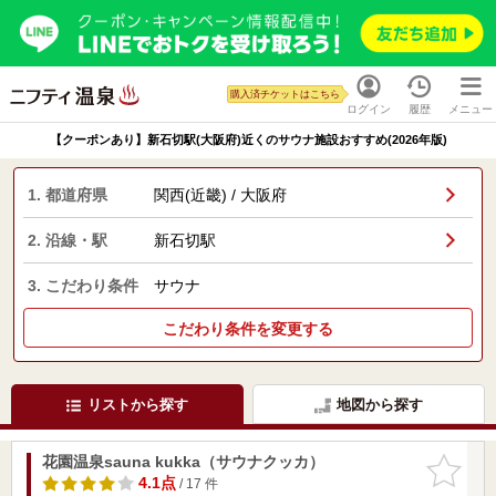
購入済チケットはこちら
ログイン
履歴
メニュー
【クーポンあり】新石切駅(大阪府)近くのサウナ施設おすすめ(2026年版)
1. 都道府県
関西(近畿) / 大阪府
2. 沿線・駅
新石切駅
3. こだわり条件
サウナ
こだわり条件を変更する
リストから探す
地図から探す
花園温泉sauna kukka（サウナクッカ）
お気に入
りに追加
4.1点
/ 17 件