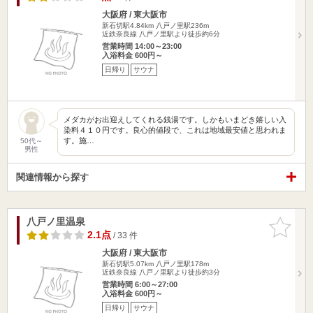
大阪府 / 東大阪市
新石切駅4.84km
八戸ノ里駅236m
近鉄奈良線 八戸ノ里駅より徒歩約6分
営業時間 14:00～23:00
入浴料金 600円～
日帰り
サウナ
メダカがお出迎えしてくれる銭湯です。しかもいまどき嬉しい入
染料４１０円です。良心的値段で、これは地域最安値と思われま
す。施…
50代～
男性
関連情報から探す
八戸ノ里温泉
お気に入
りに追加
2.1点
/ 33 件
大阪府 / 東大阪市
新石切駅5.07km
八戸ノ里駅178m
近鉄奈良線 八戸ノ里駅より徒歩約3分
営業時間 6:00～27:00
入浴料金 600円～
日帰り
サウナ