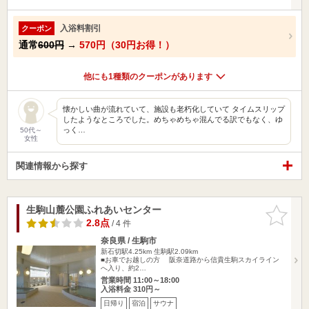
入浴料割引
クーポン
通常
600円
→
570円（30円お得！）
他にも1種類のクーポンがあります
懐かしい曲が流れていて、施設も老朽化していて タイムスリップ
したようなところでした。めちゃめちゃ混んでる訳でもなく、ゆ
っく…
50代～
女性
関連情報から探す
生駒山麓公園ふれあいセンター
お気に入
りに追加
2.8点
/ 4 件
奈良県 / 生駒市
新石切駅4.25km
生駒駅2.09km
■お車でお越しの方 阪奈道路から信貴生駒スカイライン
へ入り、約2…
営業時間 11:00～18:00
入浴料金 310円～
日帰り
宿泊
サウナ