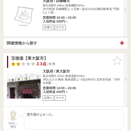
大阪府 / 四條畷市
新石切駅6.08km
四条畷駅545m
JR片町線 四條畷駅より北東へ徒歩10分近畿自動車道 門真I
Cより国…
営業時間 16:00～23:00
入浴料金 600円～
日帰り
サウナ
関連情報から探す
宝徳湯【東大阪市】
お気に入
りに追加
2.3点
/ 8 件
大阪府 / 東大阪市
新石切駅6.32km
俊徳道駅428m
JRおおさか東線 俊徳道駅より徒歩約6分 近鉄奈良線「河内
永和駅」…
営業時間 14:00～24:00
入浴料金 600円～
日帰り
サウナ
漢方湯がよかった。
50代～
男性