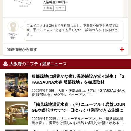
入浴料金 600円～
日帰り
サウナ
フェイスタオル2枚まで無料貸し出し、下着類や靴下も格安で販
売。手ぶらでふらっときても困らない。 設備の古さはあるけど、
ま…
50代～
男性
関連情報から探す
大阪府のニフティ温泉ニュース
服部緑地に緑豊かな癒し温浴施設が堂々誕生！「S
PA&SAUNA水春 服部緑地」を徹底取材
2026年6月5日、大阪・服部緑地エリアに「SPA&SAUNA水
春 服部緑地」がグランドオープン。
当初の計画から約5年の時を経て誕生した本施設は、温泉・
「鶴見緑地湯元水春」がリニューアル！岩盤LOUN
サウナ・岩盤浴・フィットネス・ラウンジ・レストランなど
GEや瞑想サウナで一日ゆっくり満喫できる施設に
を融合した、これまでの“水春”のイメージをさらに進化させ
た大型ウェルネス施設です。
2026年4月22日にリニューアルオープンした「鶴見緑地湯
元水春」。源泉かけ流しのお風呂や多彩な岩盤浴があること
今回はオープン前の内覧会に参加し、館内のこだわりポイン
で人気の施設ですが、リニューアルを経てこれまで以上
トを徹底取材してきました。
に“一日中くつろげる場所”としてパワーアップしています。