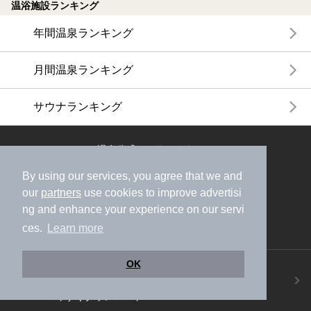
温浴施設ランキング
年間温泉ランキング
月間温泉ランキング
サウナランキング
ニフティ温泉公式アカウントをフォローして
おトク情報やクーポン情報を受け取ろう
By using our services, you agree that we and
our
partners
use cookies to improve advertisi
ng and enhance your experience on our servi
ces.
Learn more
OK
ニフティ温泉アプリ
地図から温泉検索！お得な限定クーポンも！
今すぐダウンロード！