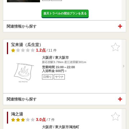
楽天トラベルの宿泊プランを見る
関連情報から探す
宝来湯（瓜生堂）
お気に入
りに追加
1.2点
/ 11 件
大阪府 / 東大阪市
新石切駅3.78km
若江岩田駅301m
営業時間 15:00～22:00
入浴料金 600円～
日帰り
サウナ
関連情報から探す
鴻之湯
お気に入
りに追加
3.0点
/ 7 件
大阪府 / 東大阪市鴻池町