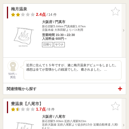
梅月温泉
お気に入
りに追加
2.4点
/ 14 件
大阪府 / 門真市
新石切駅5.64km
門真南駅1.67km
京阪本線 大和田駅よりバス利用
営業時間 15:30～22:30
入浴料金 600円～
日帰り
サウナ
近所に住んで１５年ですが、遂に梅月温泉デビューをしました。
感想は全てが昔懐かしの銭湯でした。 癒されました。 …
50代～
男性
関連情報から探す
豊温泉【八尾市】
お気に入
りに追加
1.7点
/ 8 件
大阪府 / 八尾市
新石切駅5.93km
近鉄八尾駅823m
近鉄大阪線 近鉄八尾駅より徒歩約15分 近畿自動車道 八尾I
Cより…