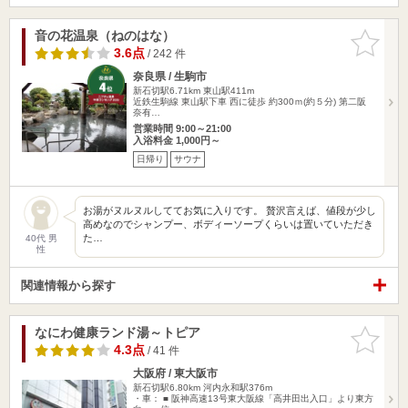
音の花温泉（ねのはな）
お気に入
りに追加
3.6点
/ 242 件
奈良県 / 生駒市
新石切駅6.71km
東山駅411m
近鉄生駒線 東山駅下車 西に徒歩 約300ｍ(約５分) 第二阪
奈有…
営業時間 9:00～21:00
入浴料金 1,000円～
日帰り
サウナ
お湯がヌルヌルしててお気に入りです。 贅沢言えば、値段が少し
高めなのでシャンプー、ボディーソープくらいは置いていただき
た…
40代 男
性
関連情報から探す
なにわ健康ランド湯～トピア
お気に入
りに追加
4.3点
/ 41 件
大阪府 / 東大阪市
新石切駅6.80km
河内永和駅376m
・車： ■ 阪神高速13号東大阪線「高井田出入口」より東方