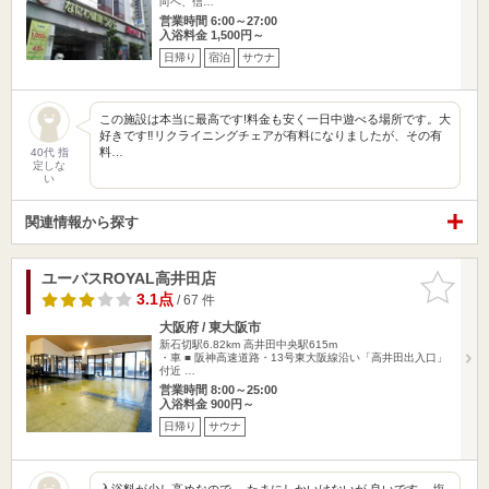
向へ、信…
営業時間 6:00～27:00
入浴料金 1,500円～
日帰り
宿泊
サウナ
この施設は本当に最高です!料金も安く一日中遊べる場所です。大
好きです‼︎リクライニングチェアが有料になりましたが、その有
料…
40代 指
定しな
い
関連情報から探す
ユーバスROYAL高井田店
お気に入
りに追加
3.1点
/ 67 件
大阪府 / 東大阪市
新石切駅6.82km
高井田中央駅615m
・車 ■ 阪神高速道路・13号東大阪線沿い「高井田出入口」
付近 …
営業時間 8:00～25:00
入浴料金 900円～
日帰り
サウナ
入浴料が少し高めなので、 たまにしかいけないが 良いです。 塩