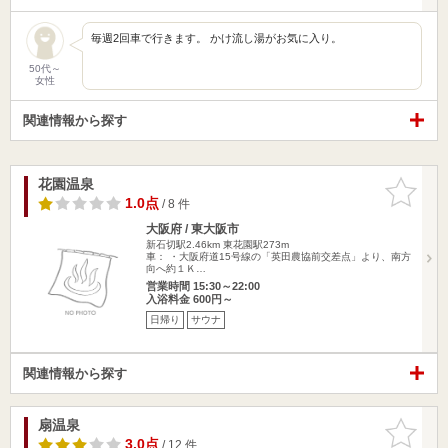
毎週2回車で行きます。 かけ流し湯がお気に入り。
50代～
女性
関連情報から探す
花園温泉
お気に入
りに追加
1.0点
/ 8 件
大阪府 / 東大阪市
新石切駅2.46km
東花園駅273m
車： ・大阪府道15号線の「英田農協前交差点」より、南方
向へ約１Ｋ…
営業時間 15:30～22:00
入浴料金 600円～
日帰り
サウナ
関連情報から探す
扇温泉
お気に入
りに追加
3.0点
/ 12 件