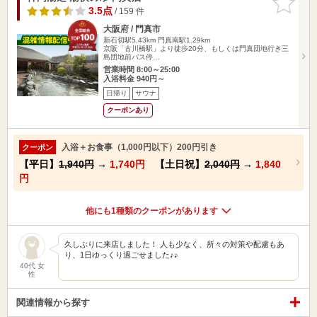
りに追加
3.5点
/ 159 件
大阪府 / 門真市
新石切駅5.43km
門真南駅1.29km
京阪「古川橋駅」より徒歩20分、もしくは門真団地行き三
島団地前バス停…
営業時間 8:00～25:00
入浴料金 940円～
日帰り
サウナ
クーポンあり
入浴＋お食事（1,000円以下）200円引き
クーポン
【平日】
1,940円
→
1,740円
【土日祝】
2,040円
→
1,840
円
他にも1種類のクーポンがあります
久しぶりに来店しました！ 人も少なく、所々の対策や配慮もあ
り、1日ゆっくり過ごせました♪♪
40代 女
性
関連情報から探す