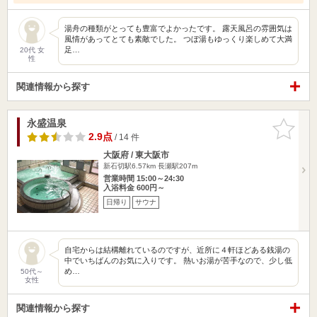
湯舟の種類がとっても豊富でよかったです。 露天風呂の雰囲気は
風情があってとても素敵でした。 つぼ湯もゆっくり楽しめて大満
足…
20代 女
性
関連情報から探す
永盛温泉
お気に入
りに追加
2.9点
/ 14 件
大阪府 / 東大阪市
新石切駅6.57km
長瀬駅207m
営業時間 15:00～24:30
入浴料金 600円～
日帰り
サウナ
自宅からは結構離れているのですが、近所に４軒ほどある銭湯の
中でいちばんのお気に入りです。 熱いお湯が苦手なので、少し低
め…
50代～
女性
関連情報から探す