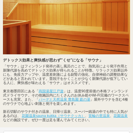
デトックス効果と爽快感が思わず"くせ"になる「サウナ」
「サウナ」はフィンランド発祥の蒸し風呂のことで、熱気浴により発汗作用と
新陳代謝を高めてデトックス効果が得られることが特徴。リラックス効果以外
にも、免疫力アップや、温度差刺激による副腎の強化、自律神経の調整効果な
どがあると言われています。普段汗をかくことが少なく新陳代謝が低下してい
る人に、爽快感が味わえる「サウナ」はオススメです。
東京都墨田区にある「
両国湯屋江戸遊
」は、温度90度前後の本格フィンランド
式ドライサウナ。その他施設内にたくさんのお休み処やWi-Fi完備のワークスペ
ースも充実。また、「
バーデと天然温泉 豊島園 庭の湯
」屋外サウナを含む4種
のサウナで心地よい刺激と発汗を楽しめます。
新石切駅のサウナ付きの温泉、日帰り温泉、スーパー銭湯の中でも特に人気が
あるのは、
花園温泉sauna kukka（サウナクッカ）
、
箕輪の里温泉
、
花園温泉
などの施設です。ぜひ一度は足を運んでみてください。