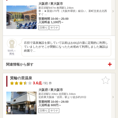
大阪府 / 東大阪市
新石切駅947m
枚岡駅1.24km
車： ■ 国道170号（大阪外環状）線沿い、新町交差点北西
すぐ …
営業時間 10:00～25:00
入浴料金 1,100円～
日帰り
サウナ
石切で温泉施設を探していて以前はおゆばの湯に定期的に利用し
ていましたがそこが閉館になったため初めて利用しました施設は
綺麗で…
50代～
男性
関連情報から探す
箕輪の里温泉
お気に入
りに追加
3.6点
/ 91 件
大阪府 / 東大阪市
新石切駅2.33km
吉田駅1.04km
近鉄東大阪線「吉田」駅より徒歩約20分
営業時間 10:00～24:00
入浴料金 600円～
日帰り
サウナ