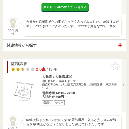
楽天トラベルの宿泊プランを見る
今日から営業開始との事でさっそく入ってみました。 施設はまだ
新しいのできれいでよかったです。 サウナが好きなのでこれか…
30代 男
性
関連情報から探す
紅梅温泉
お気に入
りに追加
2.6点
/ 13 件
大阪府 / 大阪市北区
扇町駅441m
南森町駅272m
南森町駅5分、JR大阪天満宮駅5分、扇町駅8分、JR天満駅
13分
営業時間 14:30～24:00
入浴料金 600円～
日帰り
サウナ
50肩で悩まされていたのですが 電気風呂に入ると少し痛みが和
らぎ 瞬間上がるようになりました 続けて行きたいです …
40代 女