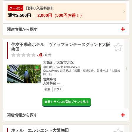
日帰り入浴料割引
クーポン
通常
2,500円
→
2,000円（500円お得！）
関連情報から探す
住友不動産ホテル ヴィラフォンテーヌグランド大阪
お気に入
梅田
りに追加
-点
/ 0 件
大阪府 / 大阪市北区
扇町駅892m
北新地駅527m
OsakaMetro御堂筋線「梅田」徒歩3分、阪神本線「大阪梅
田」徒…
営業時間
入浴料金 ～
宿泊
サウナ
楽天トラベルの宿泊プランを見る
関連情報から探す
ホテル エルシエント大阪梅田
お気に入