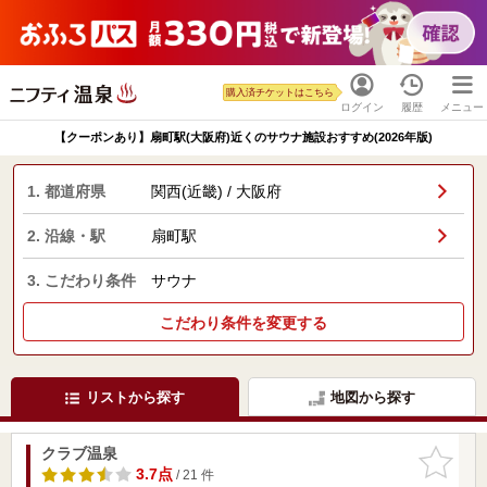
購入済チケットはこちら
ログイン
履歴
メニュー
【クーポンあり】扇町駅(大阪府)近くのサウナ施設おすすめ(2026年版)
1. 都道府県
関西(近畿) / 大阪府
2. 沿線・駅
扇町駅
3. こだわり条件
サウナ
こだわり条件を変更する
リストから探す
地図から探す
クラブ温泉
お気に入
りに追加
3.7点
/ 21 件