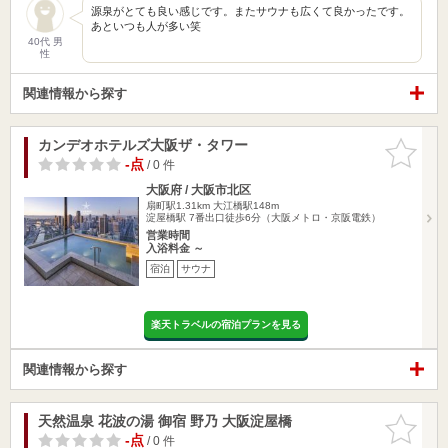
源泉がとても良い感じです。またサウナも広くて良かったです。
あといつも人が多い笑
40代 男
性
関連情報から探す
カンデオホテルズ大阪ザ・タワー
お気に入
りに追加
-点
/ 0 件
大阪府 / 大阪市北区
扇町駅1.31km
大江橋駅148m
淀屋橋駅 7番出口徒歩6分（大阪メトロ・京阪電鉄）
営業時間
入浴料金 ～
宿泊
サウナ
楽天トラベルの宿泊プランを見る
関連情報から探す
天然温泉 花波の湯 御宿 野乃 大阪淀屋橋
お気に入
りに追加
-点
/ 0 件