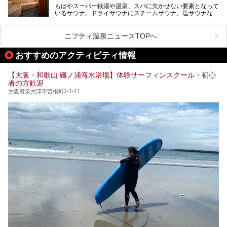
さらに館内でくつろぐだけでなく、隣接するビルにはカラオ
もはやスーパー銭湯や温泉、スパに欠かせない要素となって
大規模リニューアルの全容を確認すべく、リニューアルプレ
ケやボウリングといった遊び場もあり、友人同士やカップル
いるサウナ。ドライサウナにスチームサウナ、塩サウナな
オープンイベントに行ってきました！今回はそのリニューア
で“遊び+癒し”の一日を過ごすのにもぴったり。
ど、いくつか異なるタイプが楽しめたり、水風呂や外気浴ス
ル部分の概要をお届けします。
ペース、ロウリュウなど、心ゆくまで楽しむためのサービス
今回は、あるごの湯を訪問し、チムジルバンやお風呂、食事
が充実した施設も多くみられます。
ニフティ温泉ニュースTOPへ
処にいたるまで魅力をたっぷり堪能してきたので、その全容
を詳しく紹介します！
今回はそんなサウナにこだわった、大阪府内のオススメ温
おすすめのアクティビティ情報
泉・銭湯・スパを30件紹介したいと思います！
【大阪・和歌山 磯ノ浦海水浴場】体験サーフィンスクール・初心
者の方歓迎
大阪府泉大津市曽根町2-1-11