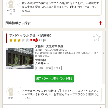
友人の結婚式の後に流れでここの施設に行くことに。大袈裟です
が人生観を変えられるほど驚きました。1番は外のプールです。
たまた…
30代 男
性
関連情報から探す
アパヴィラホテル〈淀屋橋〉
お気に入
りに追加
3.0点
/ 2 件
大阪府 / 大阪市中央区
扇町駅1.74km
淀屋橋駅358m
地下鉄御堂筋線 淀屋橋駅 11番出口より東へ徒歩2分、また
は京阪電車…
営業時間
入浴料金 ～
日帰り
宿泊
サウナ
楽天トラベルの宿泊プランを見る
アパチェーンなのでお値段はお手頃ですが、フロントがモノクロ
ームで統一されていたり、お部屋もディープブラウンが基調にな
ってい…
匿名