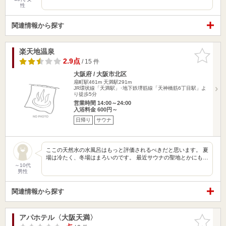
性
関連情報から探す
楽天地温泉
お気に入
りに追加
2.9点
/ 15 件
大阪府 / 大阪市北区
扇町駅461m
天満駅291m
JR環状線「天満駅」･地下鉄堺筋線「天神橋筋6丁目駅」よ
り徒歩5分
営業時間 14:00～24:00
入浴料金 600円～
日帰り
サウナ
ここの天然水の水風呂はもっと評価されるべきだと思います。 夏
場は冷たく、冬場はまろいのです。 最近サウナの聖地とかにも…
～10代
男性
関連情報から探す
アパホテル〈大阪天満〉
お気に入
りに追加