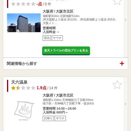
りに追加
-点
/ 0 件
大阪府 / 大阪市北区
扇町駅934m
北新地駅514m
JR大阪駅より徒歩 約12分、JR北新地駅より徒歩 約5分、
大阪メト…
営業時間
入浴料金 ～
宿泊
サウナ
楽天トラベルの宿泊プランを見る
関連情報から探す
天六温泉
お気に入
りに追加
1.9点
/ 14 件
大阪府 / 大阪市北区
扇町駅1.03km
天神橋筋六丁目駅356m
地下鉄・天神橋六丁目駅下車・徒歩8分
営業時間 14:00～24:00
入浴料金 600円～
日帰り
サウナ