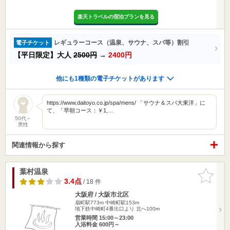
楽天トラベルの宿泊プランを見る
レギュラーコース（温泉、サウナ、スパ等）割引
電子チケット
【平日限定】大人
2500円
→
2400円
他にも1種類の電子チケットがあります
https://www.daitoyo.co.jp/spa/mens/ 「サウナ＆スパ大東洋」に
て、「早朝コース：￥1,…
50代～
男性
関連情報から探す
葉村温泉
お気に入
りに追加
3.4点
/ 18 件
大阪府 / 大阪市北区
扇町駅773m
中崎町駅153m
地下鉄中崎町4番出口より 北へ100m
営業時間 15:00～23:00
入浴料金 600円～