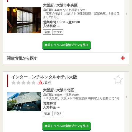
大阪府 / 大阪市中央区
扇町駅1.44km
なにわ橋駅172m
［電車の場合］ 大阪メトロ御堂筋線「淀屋橋駅」1番出口
より約5分(…
営業時間 15:00～翌10:00
入浴料金 ～
宿泊
サウナ
楽天トラベルの宿泊プランを見る
関連情報から探す
インターコンチネンタルホテル大阪
お気に入
りに追加
-点
/ 0 件
大阪府 / 大阪市北区
扇町駅1.55km
中津駅390m
ＪＲ大阪駅、大阪メトロ御堂筋線 梅田駅より徒歩にて5分
営業時間
入浴料金 ～
宿泊
サウナ
楽天トラベルの宿泊プランを見る