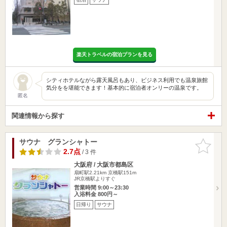
楽天トラベルの宿泊プランを見る
シティホテルながら露天風呂もあり、ビジネス利用でも温泉旅館
気分をを堪能できます！基本的に宿泊者オンリーの温泉です。
匿名
関連情報から探す
サウナ グランシャトー
お気に入
りに追加
2.7点
/ 3 件
大阪府 / 大阪市都島区
扇町駅2.21km
京橋駅151m
JR京橋駅よりすぐ
営業時間 9:00～23:30
入浴料金 800円～
日帰り
サウナ