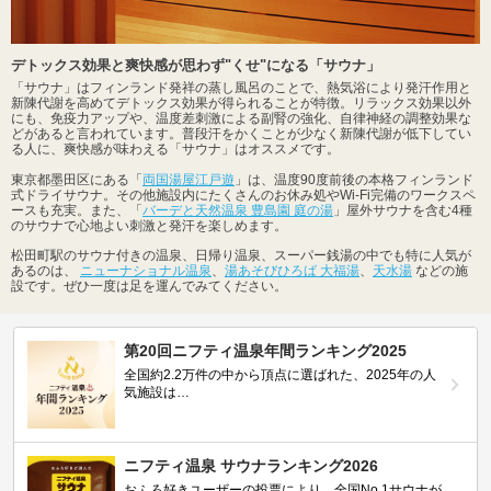
デトックス効果と爽快感が思わず"くせ"になる「サウナ」
「サウナ」はフィンランド発祥の蒸し風呂のことで、熱気浴により発汗作用と
新陳代謝を高めてデトックス効果が得られることが特徴。リラックス効果以外
にも、免疫力アップや、温度差刺激による副腎の強化、自律神経の調整効果な
どがあると言われています。普段汗をかくことが少なく新陳代謝が低下してい
る人に、爽快感が味わえる「サウナ」はオススメです。
東京都墨田区にある「
両国湯屋江戸遊
」は、温度90度前後の本格フィンランド
式ドライサウナ。その他施設内にたくさんのお休み処やWi-Fi完備のワークスペ
ースも充実。また、「
バーデと天然温泉 豊島園 庭の湯
」屋外サウナを含む4種
のサウナで心地よい刺激と発汗を楽しめます。
松田町駅のサウナ付きの温泉、日帰り温泉、スーパー銭湯の中でも特に人気が
あるのは、
ニューナショナル温泉
、
湯あそびひろば 大福湯
、
天水湯
などの施
設です。ぜひ一度は足を運んでみてください。
第20回ニフティ温泉年間ランキング2025
全国約2.2万件の中から頂点に選ばれた、2025年の人
気施設は…
ニフティ温泉 サウナランキング2026
おふろ好きユーザーの投票により、全国No.1サウナが