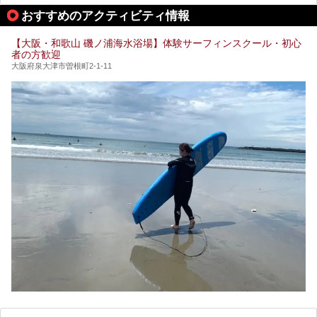
今回はそんなサウナにこだわった、大阪府内のオススメ温
おすすめのアクティビティ情報
泉・銭湯・スパを30件紹介したいと思います！
【大阪・和歌山 磯ノ浦海水浴場】体験サーフィンスクール・初心
者の方歓迎
大阪府泉大津市曽根町2-1-11