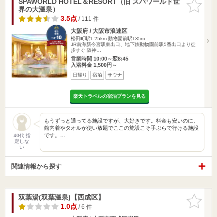
SPAWORLD HOTEL＆RESORT（旧 スパワールド世
お気に入
界の大温泉）
りに追加
3.5点
/ 111 件
大阪府 / 大阪市浪速区
松田町駅1.25km
動物園前駅135m
JR南海新今宮駅東出口、地下鉄動物園前駅5番出口より徒
歩すぐ 阪神…
営業時間 10:00～翌8:45
入浴料金 1,500円～
日帰り
宿泊
サウナ
楽天トラベルの宿泊プランを見る
もうずっと通ってる施設ですが、大好きです。料金も安いのに、
館内着やタオルが使い放題でここの施設こそ手ぶらで行ける施設
です。…
40代 指
定しな
い
関連情報から探す
双葉湯(双葉温泉)【西成区】
お気に入
りに追加
1.0点
/ 6 件