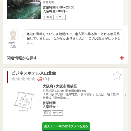
南西方向…
営業時間 6:00～23:00
入浴料金 600円～
日帰り
サウナ
難波に勤務していて夜勤明けで、南方面へ帰る際に寄れる朝風呂
探していました。 なかなかありませんが、このお風呂がヒットし
ま…
50代～
女性
関連情報から探す
ビジネスホテル来山北館
お気に入
りに追加
-点
/ 0 件
大阪府 / 大阪市西成区
松田町駅1.09km
動物園前駅45m
ＪＲ大阪環状線、阪堺電鉄「新今宮駅」または、地下鉄御
堂筋線「動物園前…
営業時間
入浴料金 ～
宿泊
サウナ
楽天トラベルの宿泊プランを見る