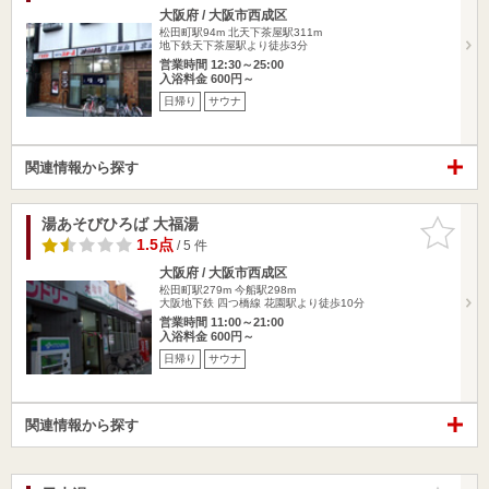
大阪府 / 大阪市西成区
松田町駅94m
北天下茶屋駅311m
地下鉄天下茶屋駅より徒歩3分
営業時間 12:30～25:00
入浴料金 600円～
日帰り
サウナ
関連情報から探す
湯あそびひろば 大福湯
お気に入
りに追加
1.5点
/ 5 件
大阪府 / 大阪市西成区
松田町駅279m
今船駅298m
大阪地下鉄 四つ橋線 花園駅より徒歩10分
営業時間 11:00～21:00
入浴料金 600円～
日帰り
サウナ
関連情報から探す