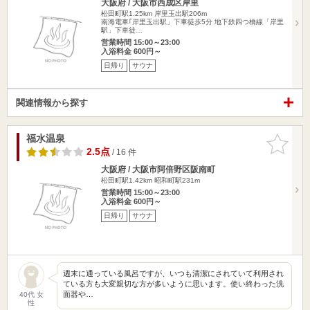
大阪府 / 大阪市西成区岸里
松田町駅1.25km
岸里玉出駅206m
南海電車｢岸里玉出駅」下車徒歩5分 地下鉄四つ橋線「岸里
駅」下車徒…
営業時間 15:00～23:00
入浴料金 600円～
日帰り
サウナ
関連情報から探す
福水温泉
お気に入
りに追加
2.5点
/ 16 件
大阪府 / 大阪市阿倍野区阪南町
松田町駅1.42km
昭和町駅231m
営業時間 15:00～23:00
入浴料金 600円～
日帰り
サウナ
週末に通っている風呂ですが、いつも清潔にされていて利用され
ている方も大変親切な方が多いように思います。使い終わった洗
面器や…
40代 女
性