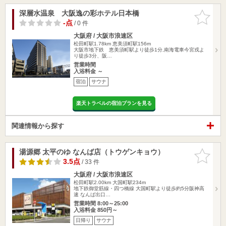
深層水温泉 大阪逸の彩ホテル日本橋
お気に入
りに追加
-点
/ 0 件
大阪府 / 大阪市浪速区
松田町駅1.78km
恵美須町駅156m
大阪市地下鉄 恵美須町駅より徒歩1分,南海電車今宮戎よ
り徒歩3分、阪…
営業時間
入浴料金 ～
宿泊
サウナ
楽天トラベルの宿泊プランを見る
関連情報から探す
湯源郷 太平のゆ なんば店（トウゲンキョウ）
お気に入
りに追加
3.5点
/ 33 件
大阪府 / 大阪市浪速区
松田町駅2.00km
大国町駅234m
地下鉄御堂筋線・四つ橋線 大国町駅より徒歩約5分阪神高
速 なんば出口…
営業時間 8:00～25:00
入浴料金 850円～
日帰り
サウナ