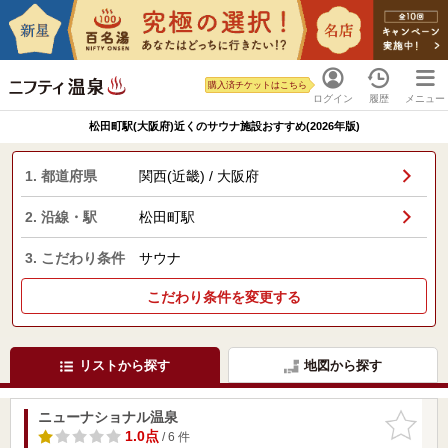
購入済チケットはこちら
ログイン
履歴
メニュー
松田町駅(大阪府)近くのサウナ施設おすすめ(2026年版)
1. 都道府県
関西(近畿) / 大阪府
2. 沿線・駅
松田町駅
3. こだわり条件
サウナ
こだわり条件を変更する
リストから探す
地図から探す
ニューナショナル温泉
お気に入
りに追加
1.0点
/ 6 件