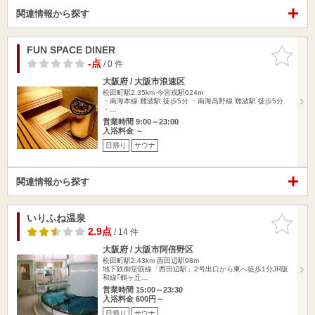
関連情報から探す
FUN SPACE DINER
お気に入
りに追加
-点
/ 0 件
大阪府 / 大阪市浪速区
松田町駅2.35km
今宮戎駅624m
・南海本線 難波駅 徒歩5分 ・南海高野線 難波駅 徒歩5分
・…
営業時間 9:00～23:00
入浴料金 ～
日帰り
サウナ
関連情報から探す
いりふね温泉
お気に入
りに追加
2.9点
/ 14 件
大阪府 / 大阪市阿倍野区
松田町駅2.43km
西田辺駅98m
地下鉄御堂筋線「西田辺駅」2号出口から東へ徒歩1分JR阪
和線｢鶴ヶ丘…
営業時間 15:00～23:30
入浴料金 600円～
日帰り
サウナ