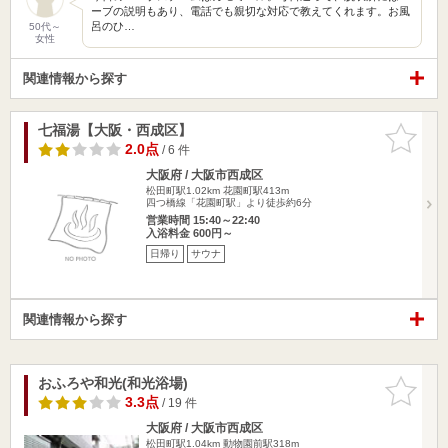
ーブの説明もあり、電話でも親切な対応で教えてくれます。お風
呂のひ…
50代～
女性
関連情報から探す
七福湯【大阪・西成区】
お気に入
りに追加
2.0点
/ 6 件
大阪府 / 大阪市西成区
松田町駅1.02km
花園町駅413m
四つ橋線「花園町駅」より徒歩約6分
営業時間 15:40～22:40
入浴料金 600円～
日帰り
サウナ
関連情報から探す
おふろや和光(和光浴場)
お気に入
りに追加
3.3点
/ 19 件
大阪府 / 大阪市西成区
松田町駅1.04km
動物園前駅318m