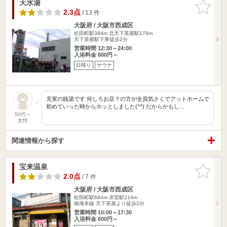
天水湯
お気に入
りに追加
2.3点
/ 13 件
大阪府 / 大阪市西成区
松田町駅384m
北天下茶屋駅178m
天下茶屋駅下車徒歩2分
営業時間 12:30～24:00
入浴料金 600円～
日帰り
サウナ
充実の銭湯です 何しろお店？の方が全員気さくでアットホームで
初めていった時からホッとしました(^^) だからかもし…
50代～
女性
関連情報から探す
宝来温泉
お気に入
りに追加
2.0点
/ 7 件
大阪府 / 大阪市西成区
松田町駅684m
岸里駅219m
南海本線 天下茶屋より徒歩2分
営業時間 10:00～17:30
入浴料金 600円～