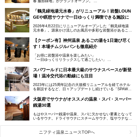
春 服部緑地」がグランドオープン。
当初の計画から約5年の時を経て誕生した本施設は、温泉・
「鶴見緑地湯元水春」がリニューアル！岩盤LOUN
サウナ・岩盤浴・フィットネス・ラウンジ・レストランなど
GEや瞑想サウナで一日ゆっくり満喫できる施設に
を融合した、これまでの“水春”のイメージをさらに進化させ
た大型ウェルネス施設です。
2026年4月22日にリニューアルオープンした「鶴見緑地湯
元水春」。源泉かけ流しのお風呂や多彩な岩盤浴があること
今回はオープン前の内覧会に参加し、館内のこだわりポイン
で人気の施設ですが、リニューアルを経てこれまで以上
トを徹底取材してきました。
に“一日中くつろげる場所”としてパワーアップしています。
サウナー注目の3種のサウナや160cmの深水風呂、没入感の
【クーポン有】神州温泉 あるごの湯を1日遊び尽く
高い岩盤浴エリア、日本最大の台数を誇る最新AIフィットネ
す！本場チムジルバンも徹底紹介
今回のリニューアルでは、新たに登場した瞑想サウナをはじ
スマシンなど、見どころ満載の館内を詳しくご紹介します。
め、岩盤浴エリアや休憩スペースの充実、レストランなど、
「お得に岩盤浴や温泉を楽しみたい」
見どころが盛りだくさん。日常の疲れを癒やしたい方はもち
「一日ゆっくりリラックスして過ごしたい」
ろん、休日にゆったり過ごしたい方にもぴったりの内容とな
そんな方におすすめなのが、クーポンを使ってお得に長時間
っています。
利用できる「神州温泉 あるごの湯」です。
スパワールドに日本最大級のサウナスペースが新登
本記事では、そんなリニューアル後の注目ポイントを詳しく
場！温冷交代浴の動線にも注目
あるごの湯は、大阪府豊中市にある日帰り温浴施設で、阪急
紹介します。これから「鶴見緑地湯元水春」に訪れる方や、
宝塚線「三国駅」から徒歩約10分とアクセスも良好です。
より満足度の高い過ごし方をしたい方はぜひお読みくださ
2023年には25周年記念の大規模リニューアルを経てホテル
チムジルバン（岩盤浴）を中心に、発汗・リラックス・漫画
い。
を新設するなど、日々アップデートし続けている「SPAWO
タイムまで満喫できる長時間滞在型の施設なので、一日中ゆ
RLD HOTEL＆RESORT」（以下スパワールド）。
ったりと過ごしたいときにおすすめ。大うちわやタオルによ
そんなスパワールドが2025年11月15日（土）に、新たな浴
る迫力ある熱波パフォーマンスも毎日行われており、“とと
大阪府でサウナがオススメの温泉・スパ・スーパー
室や日本最大級140人収容の大規模サウナを携えてリニュー
のう”体験をしっかり楽しめるのもポイントです。
銭湯30選
アルオープン！浴室である4F・6Fそれぞれにリニューアル
が施されており、その総工費はなんと13.5億円！
さらに館内でくつろぐだけでなく、隣接するビルにはカラオ
もはやスーパー銭湯や温泉、スパに欠かせない要素となって
大規模リニューアルの全容を確認すべく、リニューアルプレ
ケやボウリングといった遊び場もあり、友人同士やカップル
いるサウナ。ドライサウナにスチームサウナ、塩サウナな
オープンイベントに行ってきました！今回はそのリニューア
で“遊び+癒し”の一日を過ごすのにもぴったり。
ど、いくつか異なるタイプが楽しめたり、水風呂や外気浴ス
ル部分の概要をお届けします。
ペース、ロウリュウなど、心ゆくまで楽しむためのサービス
今回は、あるごの湯を訪問し、チムジルバンやお風呂、食事
が充実した施設も多くみられます。
ニフティ温泉ニュースTOPへ
処にいたるまで魅力をたっぷり堪能してきたので、その全容
を詳しく紹介します！