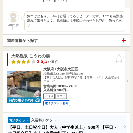
気づけばもぅ、３年ほど通ってるリピーターです。 いつも清潔感
溢れて気持ちよく、脱衣所には季節に合わせたお花が、飾ってあ
り…
40代 女
性
関連情報から探す
天然温泉 こうわの湯
お気に入
りに追加
3.5点
/ 46 件
大阪府 / 大阪市大正区
松田町駅2.50km
津守駅680m
【車】なんばから車で約10分 【電車・バス】 大正駅から
バス、バ…
営業時間 10:00～24:30
入浴料金 900円～
日帰り
サウナ
電子チケットあり
入浴料チケット
電子チケット
【平日、土日祝全日】大人（中学生以上）
900円
【平日・