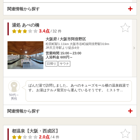
関連情報から探す
湯処 あべの橋
お気に入
りに追加
3.4点
/ 32 件
大阪府 / 大阪市阿倍野区
松田町駅1.11km
大阪市谷町線阿倍野駅319m
JR天王寺駅より徒歩4分
営業時間 15:00～23:00
入浴料金 600円～
日帰り
サウナ
ぱんだ湯で訪問しました。 あべのキューズモール横の温泉銭湯で
す。 お湯はテルメ龍宮から運んでいるそうです。 ミストサ…
50代～
男性
関連情報から探す
都温泉【大阪・西成区】
お気に入
りに追加
2.0点
/ 4 件