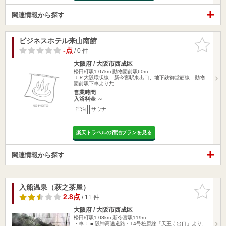
関連情報から探す
ビジネスホテル来山南館
お気に入
りに追加
-点
/ 0 件
大阪府 / 大阪市西成区
松田町駅1.07km
動物園前駅60m
ＪＲ大阪環状線 新今宮駅東出口、地下鉄御堂筋線 動物
園前駅下車より共…
営業時間
入浴料金 ～
宿泊
サウナ
楽天トラベルの宿泊プランを見る
関連情報から探す
入船温泉（萩之茶屋）
お気に入
りに追加
2.8点
/ 11 件
大阪府 / 大阪市西成区
松田町駅1.08km
新今宮駅119m
・車： ■ 阪神高速道路・14号松原線「天王寺出口」より、