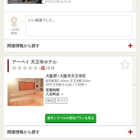
いい銭湯でした。
～10代
男性
関連情報から探す
アーベイ 天王寺ホテル
お気に入
りに追加
-点
/ 0 件
大阪府 / 大阪市天王寺区
松田町駅1.60km
天王寺駅153m
JR天王寺駅から歩いて30秒！
営業時間
入浴料金 ～
宿泊
サウナ
楽天トラベルの宿泊プランを見る
関連情報から探す