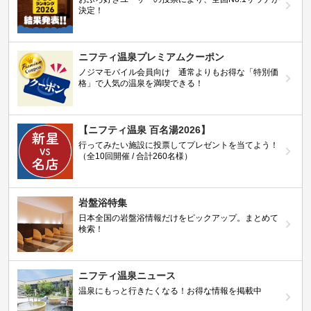
決定！
ニフティ温泉プレミアムクーポン
ノジマモバイル会員向け 通常よりもお得な「特別価
格」で人気の温泉を満喫できる！
【ニフティ温泉 百名湯2026】
行ってみたい施設に投票してプレゼントを当てよう！
（全10回開催 / 合計260名様）
岩盤浴特集
日本全国の岩盤浴情報だけをピックアップ。まとめて
検索！
ニフティ温泉ニュース
温泉にもっと行きたくなる！お得な情報を掲載中