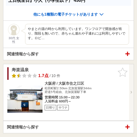
土日祝全日】小人（小学生以下）
450円
他にも1種類の電子チケットがあります
やまとの湯の時から利用しています。ワンフロアで開放感が有
り、階段も無いので、赤ちゃん連れや子連れには利用しやすいで
す。ロビ…
30代 女
性
関連情報から探す
寿楽温泉
お気に入
りに追加
1.7点
/ 10 件
大阪府 / 大阪市住之江区
松田町駅2.50km
北加賀屋駅344m
府道5号経由、北加賀屋駅下車
営業時間 15:00～22:30
入浴料金 600円～
日帰り
サウナ
関連情報から探す