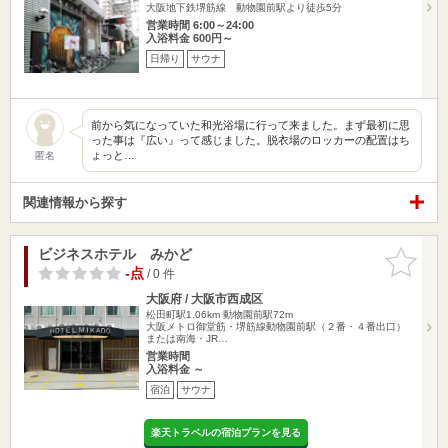
大阪地下鉄堺筋線 動物園前駅より徒歩5分
営業時間 6:00～24:00
入浴料金 600円～
日帰り
サウナ
前から気になっていた和光浴場に行って来ました。まず最初に思
った事は『広い』って感じました。脱衣場のロッカーの配置はち
ょっと…
匿名
関連情報から探す
ビジネスホテル みかど
お気に入
りに追加
-点
/ 0 件
大阪府 / 大阪市西成区
松田町駅1.06km
動物園前駅72m
大阪メトロ御堂筋・堺筋線動物園前駅（２番・４番出口）
または南海・JR…
営業時間
入浴料金 ～
宿泊
サウナ
楽天トラベルの宿泊プランを見る