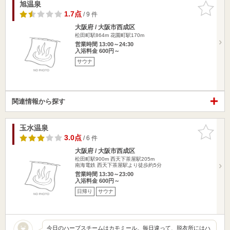
旭温泉
お気に入
りに追加
1.7点
/ 9 件
大阪府 / 大阪市西成区
松田町駅864m
花園町駅170m
営業時間 13:00～24:30
入浴料金 600円～
サウナ
関連情報から探す
玉水温泉
お気に入
りに追加
3.0点
/ 6 件
大阪府 / 大阪市西成区
松田町駅900m
西天下茶屋駅205m
南海電鉄 西天下茶屋駅より徒歩約5分
営業時間 13:30～23:00
入浴料金 600円～
日帰り
サウナ
今日のハーブスチームはカモミール。毎日違って、脱衣所にはハ