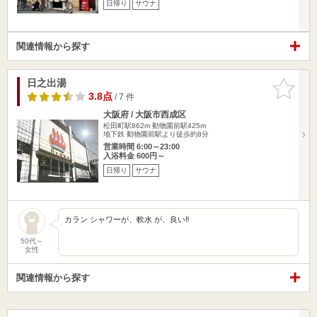
日帰り
サウナ
関連情報から探す
日之出湯
お気に入
りに追加
3.8点
/ 7 件
大阪府 / 大阪市西成区
松田町駅862m
動物園前駅425m
地下鉄 動物園前駅より徒歩約8分
営業時間 6:00～23:00
入浴料金 600円～
日帰り
サウナ
カラン シャワーが、軟水 が、良い‼️
50代～
女性
関連情報から探す