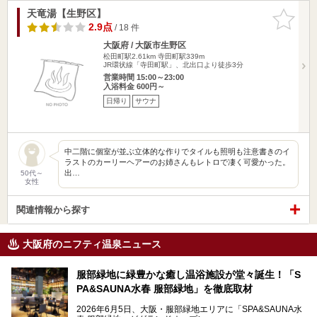
天竜湯【生野区】
お気に入
りに追加
2.9点
/ 18 件
大阪府 / 大阪市生野区
松田町駅2.61km
寺田町駅339m
JR環状線「寺田町駅」、北出口より徒歩3分
営業時間 15:00～23:00
入浴料金 600円～
日帰り
サウナ
中二階に個室が並ぶ立体的な作りでタイルも照明も注意書きのイ
ラストのカーリーヘアーのお姉さんもレトロで凄く可愛かった。
出…
50代～
女性
関連情報から探す
大阪府のニフティ温泉ニュース
服部緑地に緑豊かな癒し温浴施設が堂々誕生！「S
PA&SAUNA水春 服部緑地」を徹底取材
2026年6月5日、大阪・服部緑地エリアに「SPA&SAUNA水