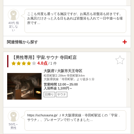
ここも何度も通ってる施設ですが、お風呂も岩盤浴も好きです。
お風呂だけさっと入る日もあれば岩盤浴も入れて一日中遊べる場
所です…
40代 指
定しな
い
関連情報から探す
【男性専用】宇宙.サウナ 寺田町店
お気に入
りに追加
4.0点
/ 1 件
大阪府 / 大阪市天王寺区
松田町駅2.28km
寺田町駅44m
大阪環状線「寺田町駅」より徒歩１分
営業時間 12:00～25:00
入浴料金 1,100円～
日帰り
サウナ
https://uchusauna.jp/ ＪＲ大阪環状線・寺田町駅近くの「宇宙．
サウナ」、プレオープンで行ってきました…
50代～
男性