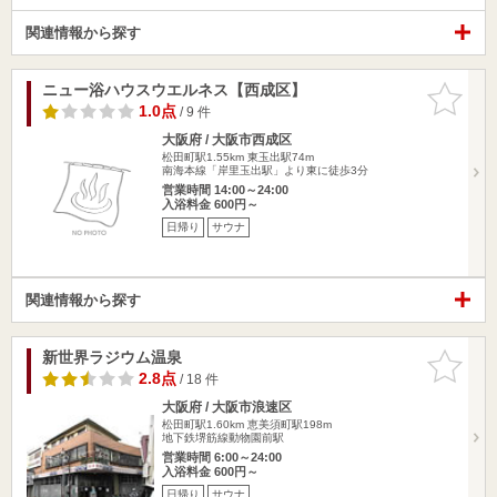
関連情報から探す
ニュー浴ハウスウエルネス【西成区】
お気に入
りに追加
1.0点
/ 9 件
大阪府 / 大阪市西成区
松田町駅1.55km
東玉出駅74m
南海本線「岸里玉出駅」より東に徒歩3分
営業時間 14:00～24:00
入浴料金 600円～
日帰り
サウナ
関連情報から探す
新世界ラジウム温泉
お気に入
りに追加
2.8点
/ 18 件
大阪府 / 大阪市浪速区
松田町駅1.60km
恵美須町駅198m
地下鉄堺筋線動物園前駅
営業時間 6:00～24:00
入浴料金 600円～
日帰り
サウナ