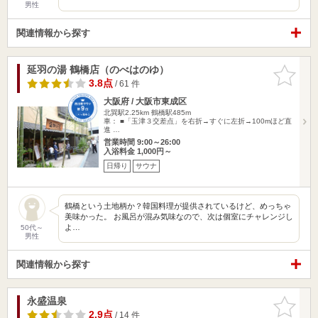
男性
関連情報から探す
延羽の湯 鶴橋店（のべはのゆ）
お気に入
りに追加
3.8点
/ 61 件
大阪府 / 大阪市東成区
北巽駅2.25km
鶴橋駅485m
車： ■「玉津３交差点」を右折→すぐに左折→100mほど直
進 …
営業時間 9:00～26:00
入浴料金 1,000円～
日帰り
サウナ
鶴橋という土地柄か？韓国料理が提供されているけど、めっちゃ
美味かった。 お風呂が混み気味なので、次は個室にチャレンジし
よ…
50代～
男性
関連情報から探す
永盛温泉
お気に入
りに追加
2.9点
/ 14 件