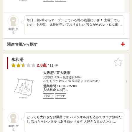
毎日、朝7時からオープンしている噂の銭湯にいざ！ 土曜日でし
たが、お昼間、比較的空いておりました 昔ながらのレトロな町…
30代 男
性
関連情報から探す
永和湯
お気に入
りに追加
2.8点
/ 11 件
大阪府 / 東大阪市
北巽駅1.92km
俊徳道駅266m
JRおおさか東線 JR俊徳道駅より徒歩約3分
営業時間 14:00～25:00
入浴料金 600円～
日帰り
サウナ
とっても大好きなお風呂です バスタオル持ち込みでサウナ無料だ
し 忘れたらレンタルもあり助かります 大好きなみかん水も…
30代 女
性