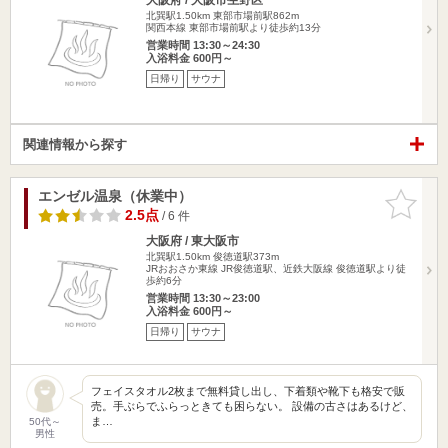
北巽駅1.50km
東部市場前駅862m
関西本線 東部市場前駅より徒歩約13分
営業時間 13:30～24:30
入浴料金 600円～
日帰り
サウナ
関連情報から探す
エンゼル温泉（休業中）
お気に入
りに追加
2.5点
/ 6 件
大阪府 / 東大阪市
北巽駅1.50km
俊徳道駅373m
JRおおさか東線 JR俊徳道駅、近鉄大阪線 俊徳道駅より徒
歩約6分
営業時間 13:30～23:00
入浴料金 600円～
日帰り
サウナ
フェイスタオル2枚まで無料貸し出し、下着類や靴下も格安で販
売。手ぶらでふらっときても困らない。 設備の古さはあるけど、
ま…
50代～
男性