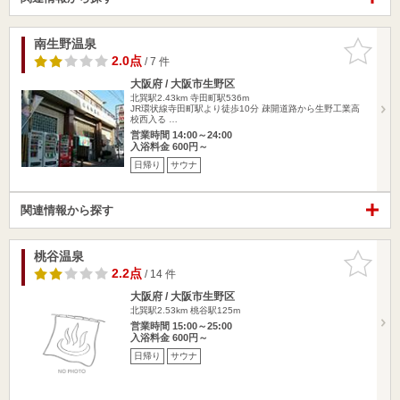
南生野温泉
お気に入
りに追加
2.0点
/ 7 件
大阪府 / 大阪市生野区
北巽駅2.43km
寺田町駅536m
JR環状線寺田町駅より徒歩10分 疎開道路から生野工業高
校西入る …
営業時間 14:00～24:00
入浴料金 600円～
日帰り
サウナ
関連情報から探す
桃谷温泉
お気に入
りに追加
2.2点
/ 14 件
大阪府 / 大阪市生野区
北巽駅2.53km
桃谷駅125m
営業時間 15:00～25:00
入浴料金 600円～
日帰り
サウナ