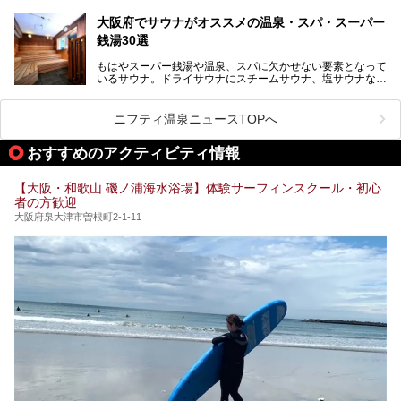
RLD HOTEL＆RESORT」（以下スパワールド）。
ったりと過ごしたいときにおすすめ。大うちわやタオルによ
そんなスパワールドが2025年11月15日（土）に、新たな浴
る迫力ある熱波パフォーマンスも毎日行われており、“とと
大阪府でサウナがオススメの温泉・スパ・スーパー
室や日本最大級140人収容の大規模サウナを携えてリニュー
のう”体験をしっかり楽しめるのもポイントです。
銭湯30選
アルオープン！浴室である4F・6Fそれぞれにリニューアル
が施されており、その総工費はなんと13.5億円！
さらに館内でくつろぐだけでなく、隣接するビルにはカラオ
もはやスーパー銭湯や温泉、スパに欠かせない要素となって
大規模リニューアルの全容を確認すべく、リニューアルプレ
ケやボウリングといった遊び場もあり、友人同士やカップル
いるサウナ。ドライサウナにスチームサウナ、塩サウナな
オープンイベントに行ってきました！今回はそのリニューア
で“遊び+癒し”の一日を過ごすのにもぴったり。
ど、いくつか異なるタイプが楽しめたり、水風呂や外気浴ス
ル部分の概要をお届けします。
ペース、ロウリュウなど、心ゆくまで楽しむためのサービス
今回は、あるごの湯を訪問し、チムジルバンやお風呂、食事
が充実した施設も多くみられます。
ニフティ温泉ニュースTOPへ
処にいたるまで魅力をたっぷり堪能してきたので、その全容
を詳しく紹介します！
今回はそんなサウナにこだわった、大阪府内のオススメ温
おすすめのアクティビティ情報
泉・銭湯・スパを30件紹介したいと思います！
【大阪・和歌山 磯ノ浦海水浴場】体験サーフィンスクール・初心
者の方歓迎
大阪府泉大津市曽根町2-1-11