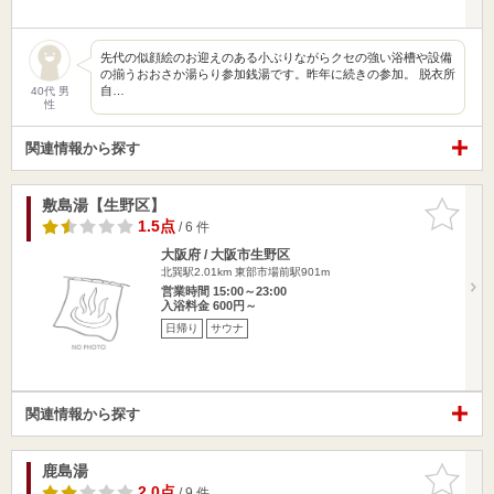
先代の似顔絵のお迎えのある小ぶりながらクセの強い浴槽や設備
の揃うおおさか湯らり参加銭湯です。昨年に続きの参加。 脱衣所
自…
40代 男
性
関連情報から探す
敷島湯【生野区】
お気に入
りに追加
1.5点
/ 6 件
大阪府 / 大阪市生野区
北巽駅2.01km
東部市場前駅901m
営業時間 15:00～23:00
入浴料金 600円～
日帰り
サウナ
関連情報から探す
鹿島湯
お気に入
りに追加
2.0点
/ 9 件