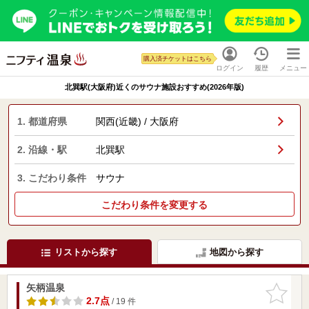
購入済チケットはこちら
ログイン
履歴
メニュー
北巽駅(大阪府)近くのサウナ施設おすすめ(2026年版)
1. 都道府県
関西(近畿) / 大阪府
2. 沿線・駅
北巽駅
3. こだわり条件
サウナ
こだわり条件を変更する
リストから探す
地図から探す
矢柄温泉
お気に入
りに追加
2.7点
/ 19 件