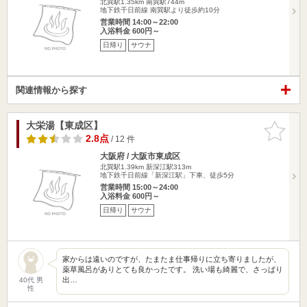
北巽駅1.35km
南巽駅744m
地下鉄千日前線 南巽駅より徒歩約10分
営業時間 14:00～22:00
入浴料金 600円～
日帰り
サウナ
関連情報から探す
大栄湯【東成区】
お気に入
りに追加
2.8点
/ 12 件
大阪府 / 大阪市東成区
北巽駅1.39km
新深江駅313m
地下鉄千日前線「新深江駅」下車、徒歩5分
営業時間 15:00～24:00
入浴料金 600円～
日帰り
サウナ
家からは遠いのですが、たまたま仕事帰りに立ち寄りましたが、
薬草風呂がありとても良かったです。 洗い場も綺麗で、さっぱり
出…
40代 男
性