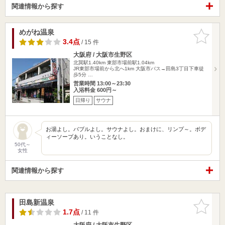
関連情報から探す
めがね温泉
お気に入
りに追加
3.4点
/ 15 件
大阪府 / 大阪市生野区
北巽駅1.40km
東部市場前駅1.04km
JR東部市場前から北へ1km 大阪市バス→田島3丁目下車徒
歩5分 …
営業時間 13:00～23:30
入浴料金 600円～
日帰り
サウナ
お湯よし。バブルよし。サウナよし。おまけに、リンプ～。ボデ
ィーソープあり。いうことなし。
50代～
女性
関連情報から探す
田島新温泉
お気に入
りに追加
1.7点
/ 11 件
大阪府 / 大阪市生野区