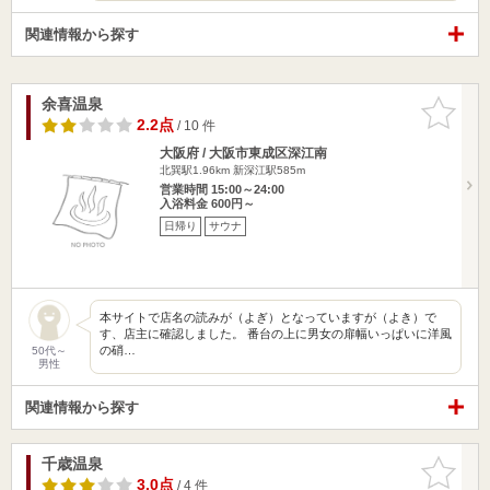
関連情報から探す
余喜温泉
お気に入
りに追加
2.2点
/ 10 件
大阪府 / 大阪市東成区深江南
北巽駅1.96km
新深江駅585m
営業時間 15:00～24:00
入浴料金 600円～
日帰り
サウナ
本サイトで店名の読みが（よぎ）となっていますが（よき）で
す、店主に確認しました。 番台の上に男女の扉幅いっぱいに洋風
の硝…
50代～
男性
関連情報から探す
千歳温泉
お気に入
りに追加
3.0点
/ 4 件