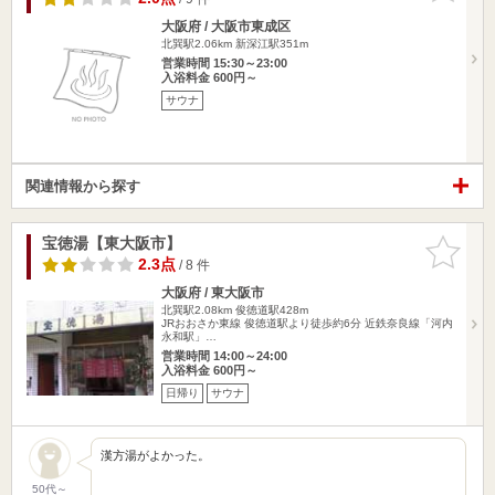
大阪府 / 大阪市東成区
北巽駅2.06km
新深江駅351m
営業時間 15:30～23:00
入浴料金 600円～
サウナ
関連情報から探す
宝徳湯【東大阪市】
お気に入
りに追加
2.3点
/ 8 件
大阪府 / 東大阪市
北巽駅2.08km
俊徳道駅428m
JRおおさか東線 俊徳道駅より徒歩約6分 近鉄奈良線「河内
永和駅」…
営業時間 14:00～24:00
入浴料金 600円～
日帰り
サウナ
漢方湯がよかった。
50代～