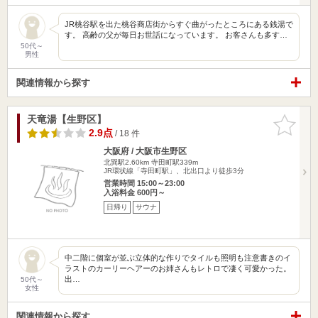
JR桃谷駅を出た桃谷商店街からすぐ曲がったところにある銭湯で
す。 高齢の父が毎日お世話になっています。 お客さんも多す…
50代～
男性
関連情報から探す
天竜湯【生野区】
お気に入
りに追加
2.9点
/ 18 件
大阪府 / 大阪市生野区
北巽駅2.60km
寺田町駅339m
JR環状線「寺田町駅」、北出口より徒歩3分
営業時間 15:00～23:00
入浴料金 600円～
日帰り
サウナ
中二階に個室が並ぶ立体的な作りでタイルも照明も注意書きのイ
ラストのカーリーヘアーのお姉さんもレトロで凄く可愛かった。
出…
50代～
女性
関連情報から探す