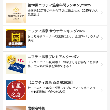
第20回ニフティ温泉年間ランキング2025
全国約2.2万件の中から頂点に選ばれた、2025年の人
気施設は…
ニフティ温泉 サウナランキング2026
おふろ好きユーザーの投票により、全国No.1サウナが
決定！
ニフティ温泉プレミアムクーポン
ノジマモバイル会員向け 通常よりもお得な「特別価
格」で人気の温泉を満喫できる！
【ニフティ温泉 百名湯2026】
行ってみたい施設に投票してプレゼントを当てよう！
（全10回開催 / 合計260名様）
岩盤浴特集