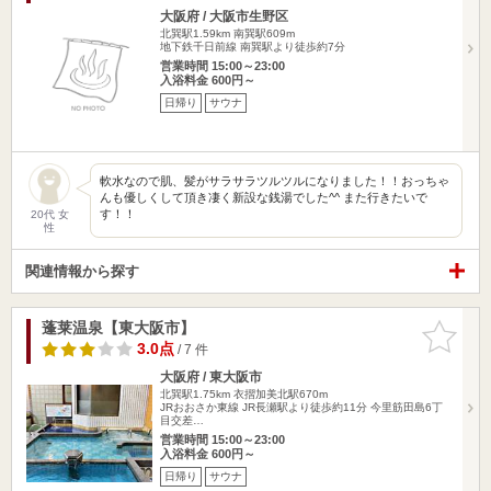
大阪府 / 大阪市生野区
北巽駅1.59km
南巽駅609m
地下鉄千日前線 南巽駅より徒歩約7分
営業時間 15:00～23:00
入浴料金 600円～
日帰り
サウナ
軟水なので肌、髪がサラサラツルツルになりました！！おっちゃ
んも優しくして頂き凄く新設な銭湯でした^^ また行きたいで
す！！
20代 女
性
関連情報から探す
蓬莱温泉【東大阪市】
お気に入
りに追加
3.0点
/ 7 件
大阪府 / 東大阪市
北巽駅1.75km
衣摺加美北駅670m
JRおおさか東線 JR長瀬駅より徒歩約11分 今里筋田島6丁
目交差…
営業時間 15:00～23:00
入浴料金 600円～
日帰り
サウナ