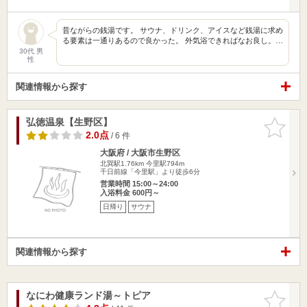
昔ながらの銭湯です。 サウナ、ドリンク、アイスなど銭湯に求め
る要素は一通りあるので良かった。 外気浴できればなお良し。…
30代 男
性
関連情報から探す
弘徳温泉【生野区】
お気に入
りに追加
2.0点
/ 6 件
大阪府 / 大阪市生野区
北巽駅1.76km
今里駅794m
千日前線「今里駅」より徒歩6分
営業時間 15:00～24:00
入浴料金 600円～
日帰り
サウナ
関連情報から探す
なにわ健康ランド湯～トピア
お気に入
りに追加