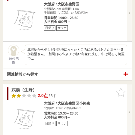
大阪府 / 大阪市生野区
北巽駅236m
南巽駅941m
千日前線「北巽駅」から徒歩3分
営業時間 14:00～23:30
入浴料金 600円～
日帰り
サウナ
北巽駅から少しだけ路地に入ったところにあるおおさか湯らり参
加銭湯さん。 玄関口の小ぶりで暗い印象に反し、中は明るく綺麗
で…
40代 男
性
関連情報から探す
戎湯（生野）
お気に入
りに追加
2.0点
/ 8 件
大阪府 / 大阪市生野区小路東
北巽駅1.15km
布施駅343m
営業時間 13:30～23:30
入浴料金 600円～
日帰り
サウナ