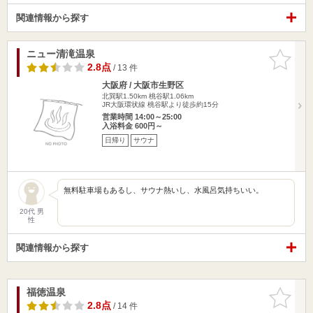
関連情報から探す
ニュー清滝温泉
お気に入
りに追加
2.8点
/ 13 件
大阪府 / 大阪市生野区
北巽駅1.50km
桃谷駅1.06km
JR大阪環状線 桃谷駅より徒歩約15分
営業時間 14:00～25:00
入浴料金 600円～
日帰り
サウナ
無料駐車場もあるし、サウナ熱いし、水風呂気持ちいい。
20代 男
性
関連情報から探す
福徳温泉
お気に入
りに追加
2.8点
/ 14 件