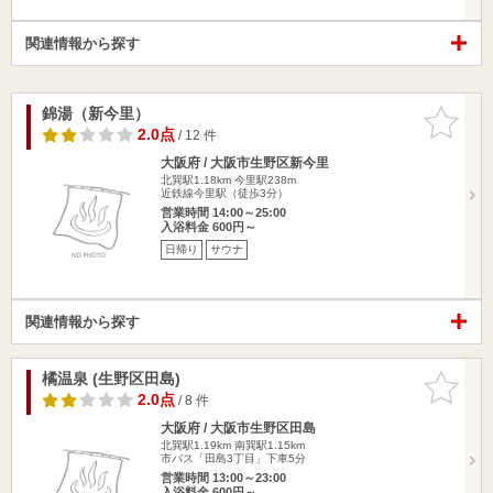
関連情報から探す
錦湯（新今里）
お気に入
りに追加
2.0点
/ 12 件
大阪府 / 大阪市生野区新今里
北巽駅1.18km
今里駅238m
近鉄線今里駅（徒歩3分）
営業時間 14:00～25:00
入浴料金 600円～
日帰り
サウナ
関連情報から探す
橘温泉 (生野区田島)
お気に入
りに追加
2.0点
/ 8 件
大阪府 / 大阪市生野区田島
北巽駅1.19km
南巽駅1.15km
市バス「田島3丁目」下車5分
営業時間 13:00～23:00
入浴料金 600円～