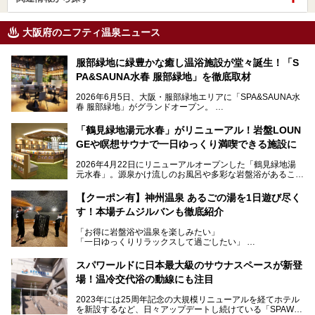
大阪府のニフティ温泉ニュース
服部緑地に緑豊かな癒し温浴施設が堂々誕生！「S
PA&SAUNA水春 服部緑地」を徹底取材
2026年6月5日、大阪・服部緑地エリアに「SPA&SAUNA水
春 服部緑地」がグランドオープン。
当初の計画から約5年の時を経て誕生した本施設は、温泉・
「鶴見緑地湯元水春」がリニューアル！岩盤LOUN
サウナ・岩盤浴・フィットネス・ラウンジ・レストランなど
GEや瞑想サウナで一日ゆっくり満喫できる施設に
を融合した、これまでの“水春”のイメージをさらに進化させ
た大型ウェルネス施設です。
2026年4月22日にリニューアルオープンした「鶴見緑地湯
元水春」。源泉かけ流しのお風呂や多彩な岩盤浴があること
今回はオープン前の内覧会に参加し、館内のこだわりポイン
で人気の施設ですが、リニューアルを経てこれまで以上
トを徹底取材してきました。
に“一日中くつろげる場所”としてパワーアップしています。
サウナー注目の3種のサウナや160cmの深水風呂、没入感の
【クーポン有】神州温泉 あるごの湯を1日遊び尽く
高い岩盤浴エリア、日本最大の台数を誇る最新AIフィットネ
す！本場チムジルバンも徹底紹介
今回のリニューアルでは、新たに登場した瞑想サウナをはじ
スマシンなど、見どころ満載の館内を詳しくご紹介します。
め、岩盤浴エリアや休憩スペースの充実、レストランなど、
「お得に岩盤浴や温泉を楽しみたい」
見どころが盛りだくさん。日常の疲れを癒やしたい方はもち
「一日ゆっくりリラックスして過ごしたい」
ろん、休日にゆったり過ごしたい方にもぴったりの内容とな
そんな方におすすめなのが、クーポンを使ってお得に長時間
っています。
利用できる「神州温泉 あるごの湯」です。
スパワールドに日本最大級のサウナスペースが新登
本記事では、そんなリニューアル後の注目ポイントを詳しく
場！温冷交代浴の動線にも注目
あるごの湯は、大阪府豊中市にある日帰り温浴施設で、阪急
紹介します。これから「鶴見緑地湯元水春」に訪れる方や、
宝塚線「三国駅」から徒歩約10分とアクセスも良好です。
より満足度の高い過ごし方をしたい方はぜひお読みくださ
2023年には25周年記念の大規模リニューアルを経てホテル
チムジルバン（岩盤浴）を中心に、発汗・リラックス・漫画
い。
を新設するなど、日々アップデートし続けている「SPAWO
タイムまで満喫できる長時間滞在型の施設なので、一日中ゆ