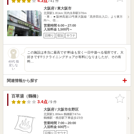
4.3点
/ 41 件
大阪府 / 東大阪市
北巽駅1.81km
河内永和駅376m
・車： ■ 阪神高速13号東大阪線「高井田出入口」より東方
向へ、信…
営業時間 6:00～27:00
入浴料金 1,500円～
日帰り
宿泊
サウナ
この施設は本当に最高です!料金も安く一日中遊べる場所です。大
好きです‼︎リクライニングチェアが有料になりましたが、その有
料…
40代 指
定しな
い
関連情報から探す
百草湯（鶴橋）
お気に入
りに追加
3.4点
/ 9 件
大阪府 / 大阪市生野区
北巽駅1.86km
鶴橋駅747m
鶴橋駅・桃谷駅下車徒歩15分
営業時間 7:00～20:00
入浴料金 600円～
日帰り
サウナ