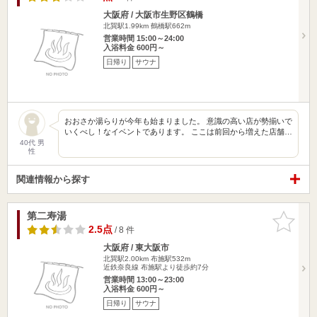
大阪府 / 大阪市生野区鶴橋
北巽駅1.99km
鶴橋駅662m
営業時間 15:00～24:00
入浴料金 600円～
日帰り
サウナ
おおさか湯らりが今年も始まりました。 意識の高い店が勢揃いで
いくべし！なイベントであります。 ここは前回から増えた店舗…
40代 男
性
関連情報から探す
第二寿湯
お気に入
りに追加
2.5点
/ 8 件
大阪府 / 東大阪市
北巽駅2.00km
布施駅532m
近鉄奈良線 布施駅より徒歩約7分
営業時間 13:00～23:00
入浴料金 600円～
日帰り
サウナ