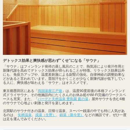
デトックス効果と爽快感が思わず"くせ"になる「サウナ」
「サウナ」はフィンランド発祥の蒸し風呂のことで、熱気浴により発汗作用と
新陳代謝を高めてデトックス効果が得られることが特徴。リラックス効果以外
にも、免疫力アップや、温度差刺激による副腎の強化、自律神経の調整効果な
どがあると言われています。普段汗をかくことが少なく新陳代謝が低下してい
る人に、爽快感が味わえる「サウナ」はオススメです。
東京都墨田区にある「
両国湯屋江戸遊
」は、温度90度前後の本格フィンランド
式ドライサウナ。その他施設内にたくさんのお休み処やWi-Fi完備のワークスペ
ースも充実。また、「
バーデと天然温泉 豊島園 庭の湯
」屋外サウナを含む4種
のサウナで心地よい刺激と発汗を楽しめます。
北巽駅のサウナ付きの温泉、日帰り温泉、スーパー銭湯の中でも特に人気があ
るのは、
矢柄温泉
、
戎湯（生野）
、
錦湯（新今里）
などの施設です。ぜひ一度
は足を運んでみてください。