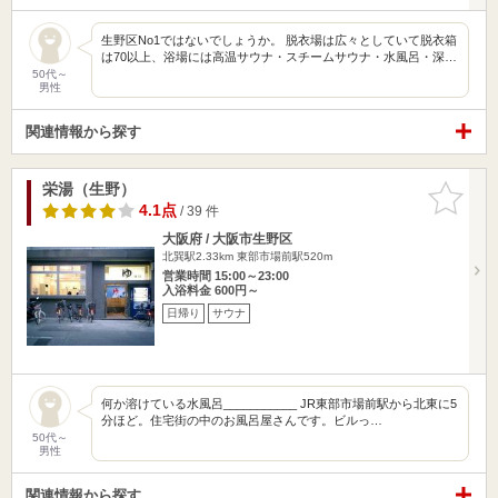
生野区No1ではないでしょうか。 脱衣場は広々としていて脱衣箱
は70以上、浴場には高温サウナ・スチームサウナ・水風呂・深…
50代～
男性
関連情報から探す
栄湯（生野）
お気に入
りに追加
4.1点
/ 39 件
大阪府 / 大阪市生野区
北巽駅2.33km
東部市場前駅520m
営業時間 15:00～23:00
入浴料金 600円～
日帰り
サウナ
何か溶けている水風呂___________ JR東部市場前駅から北東に5
分ほど。住宅街の中のお風呂屋さんです。ビルっ…
50代～
男性
関連情報から探す