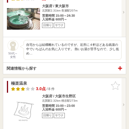
大阪府 / 東大阪市
北巽駅2.31km
長瀬駅207m
営業時間 15:00～24:30
入浴料金 600円～
日帰り
サウナ
自宅からは結構離れているのですが、近所に４軒ほどある銭湯の
中でいちばんのお気に入りです。 熱いお湯が苦手なので、少し低
め…
50代～
女性
関連情報から探す
極楽温泉
お気に入
りに追加
3.0点
/ 8 件
大阪府 / 大阪市生野区
北巽駅2.32km
桃谷駅273m
営業時間 15:00～23:00
入浴料金 600円～
日帰り
サウナ