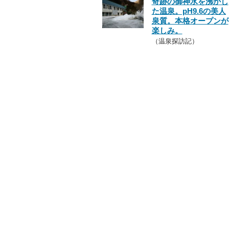
奇跡の御神水を沸かし
た温泉。pH9.6の美人
泉質。本格オープンが
楽しみ。
（温泉探訪記）