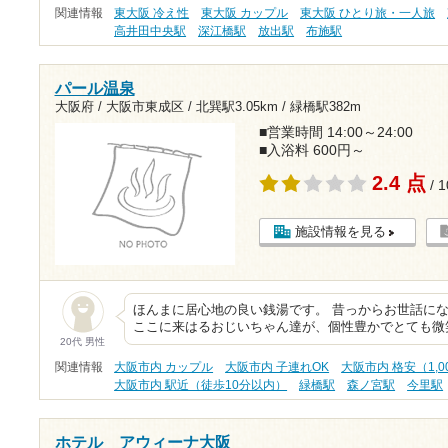
関連情報
東大阪 冷え性
東大阪 カップル
東大阪 ひとり旅・一人旅
高井田中央駅
深江橋駅
放出駅
布施駅
パール温泉
大阪府 / 大阪市東成区 /
北巽駅3.05km
/
緑橋駅382m
■営業時間 14:00～24:00
■入浴料 600円～
2.4 点
/ 
施設情報を見る
ほんまに居心地の良い銭湯です。 昔っからお世話に
ここに来はるおじいちゃん達が、個性豊かでとても微
20代 男性
関連情報
大阪市内 カップル
大阪市内 子連れOK
大阪市内 格安（1,
大阪市内 駅近（徒歩10分以内）
緑橋駅
森ノ宮駅
今里駅
ホテル アウィーナ大阪