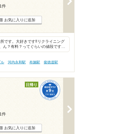
41件
お気に入りに追加
所です。大好きです‼︎リクライニング
、ん？有料？ってぐらいの値段です…
プル
河内永和駅
布施駅
俊徳道駅
日帰り
>
61件
お気に入りに追加