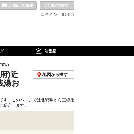
お気に入りの温泉
最近の履歴
ログイン
ID作成
グ
岩盤浴
すすめ
府)近
地図から探す
銭湯お
です。このページでは北巽駅から直線距
ご紹介します。