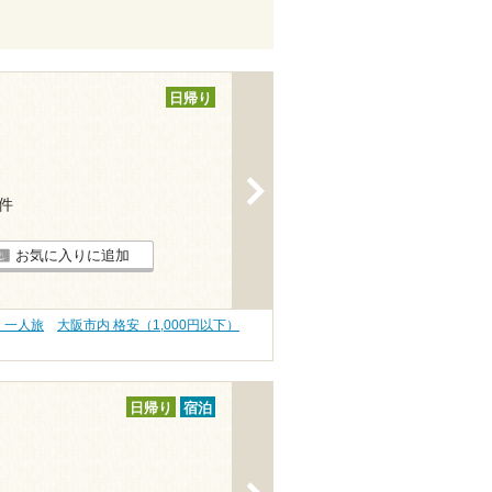
日帰り
>
6件
お気に入りに追加
・一人旅
大阪市内 格安（1,000円以下）
日帰り
宿泊
>