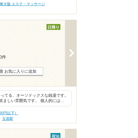
東大阪 エステ・マッサージ
日帰り
>
10件
お気に入りに追加
なってる、オーソドックスな銭湯です。
笑ましい雰囲気です。 個人的には…
000円以下）
玉造駅
宿泊