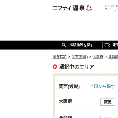
カップル
スパ、 
温浴施設を探す
電
温泉TOP
>
関西(近畿)
>
大阪府
>
北巽
選択中のエリア
全国から探す
関西(近畿)
大阪府
変更