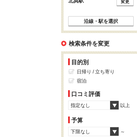
北巽駅
変更
沿線・駅を選択
検索条件を変更
目的別
日帰り / 立ち寄り
宿泊
口コミ評価
指定なし
以上
予算
下限なし
～