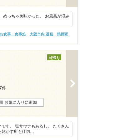
、めっちゃ美味かった。 お風呂が混み
 お食事・食事処
大阪市内 漫画
鶴橋駅
日帰り
>
67件
お気に入りに追加
いです。 塩サウナもあるし、 たくさん
を乾かす所も仕切…