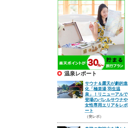
温泉レポート
サウナ＆露天が劇的進
化「極楽湯 羽生温
泉」！リニューアルで
登場のバレルサウナや
女性専用エリアをレポ
ート
（突レポ）