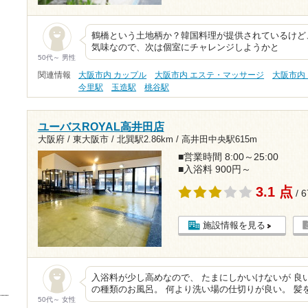
鶴橋という土地柄か？韓国料理が提供されているけど
気味なので、次は個室にチャレンジしようかと
50代～ 男性
関連情報
大阪市内 カップル
大阪市内 エステ・マッサージ
大阪市内
今里駅
玉造駅
桃谷駅
ユーバスROYAL高井田店
大阪府 / 東大阪市 /
北巽駅2.86km
/
高井田中央駅615m
■営業時間 8:00～25:00
■入浴料 900円～
3.1 点
/ 
施設情報を見る
入浴料が少し高めなので、 たまにしかいけないが 良
の種類のお風呂。 何より洗い場の仕切りが良い。 髪
50代～ 女性