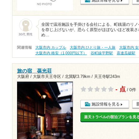
施設情報を見る
全国で温浴施設を手掛ける会社による、町銭湯のリノ
を存じ上げないが、恐らく原型がほぼないほど改装さ
30代 男性
め…
関連情報
大阪市内 カップル
大阪市内 ひとり旅・一人旅
大阪市内 
大阪市内 格安（1,000円以下）
谷町線平野駅
喜連瓜破駅
旅の宿 葆光荘
大阪府 / 大阪市天王寺区 /
北巽駅3.79km
/
天王寺駅243m
- 点
/ 0件
施設情報を見る
楽天トラベルの宿泊プランを見