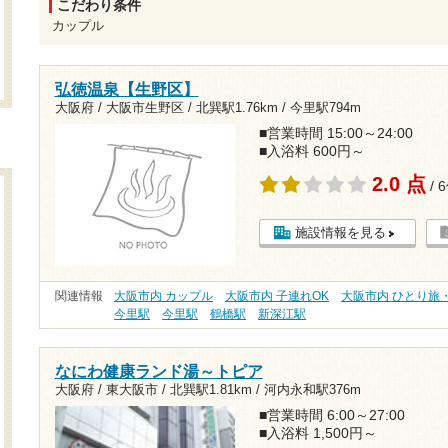
こだわり条件
カップル
弘徳温泉【生野区】
大阪府 / 大阪市生野区 /
北巽駅1.76km
/
今里駅794m
■営業時間 15:00～24:00
■入浴料 600円～
2.0 点
/ 
施設情報を見る
関連情報
大阪市内 カップル
大阪市内 子連れOK
大阪市内 ひとり旅
今里駅
今里駅
鶴橋駅
新深江駅
なにわ健康ランド湯～トピア
大阪府 / 東大阪市 /
北巽駅1.81km
/
河内永和駅376m
■営業時間 6:00～27:00
■入浴料 1,500円～