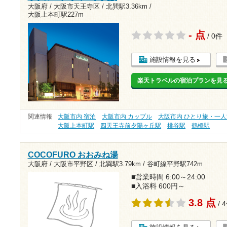
大阪府 / 大阪市天王寺区 /
北巽駅3.36km
/
大阪上本町駅227m
- 点
/ 0件
施設情報を見る
楽天トラベルの宿泊プランを見
関連情報
大阪市内 宿泊
大阪市内 カップル
大阪市内 ひとり旅・一人
大阪上本町駅
四天王寺前夕陽ヶ丘駅
桃谷駅
鶴橋駅
COCOFURO おおみね湯
大阪府 / 大阪市平野区 /
北巽駅3.79km
/
谷町線平野駅742m
■営業時間 6:00～24:00
■入浴料 600円～
3.8 点
/ 