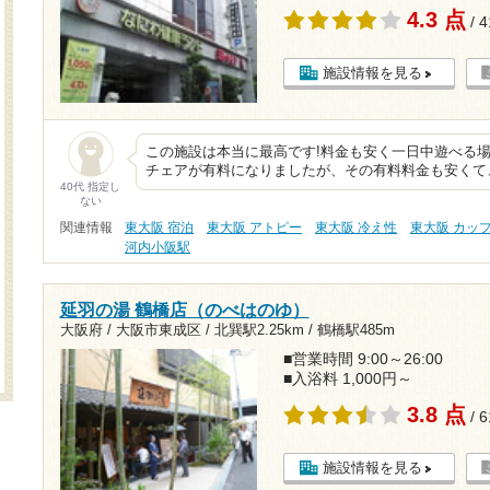
4.3 点
/ 
施設情報を見る
この施設は本当に最高です!料金も安く一日中遊べる場
チェアが有料になりましたが、その有料料金も安くて
40代 指定し
ない
関連情報
東大阪 宿泊
東大阪 アトピー
東大阪 冷え性
東大阪 カッ
河内小阪駅
延羽の湯 鶴橋店（のべはのゆ）
大阪府 / 大阪市東成区 /
北巽駅2.25km
/
鶴橋駅485m
■営業時間 9:00～26:00
■入浴料 1,000円～
3.8 点
/ 
施設情報を見る