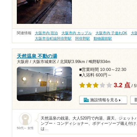
関連情報
大阪市内 宿泊
大阪市内 カップル
大阪市内 子連れOK
大
大阪市谷町線阿倍野駅
阿倍野駅
動物園前駅
天然温泉 不動の湯
大阪府 / 大阪市城東区 /
北巽駅3.99km
/
鴫野駅834m
■営業時間 10:00～22:30
■入浴料 600円～
3.2 点
/ 
施設情報を見る
天然温泉の銭湯。大人520円で内湯、露天、ジェット
ンプー・コンディショナー、ボディーソープ備え付け
50代～ 女性
は…