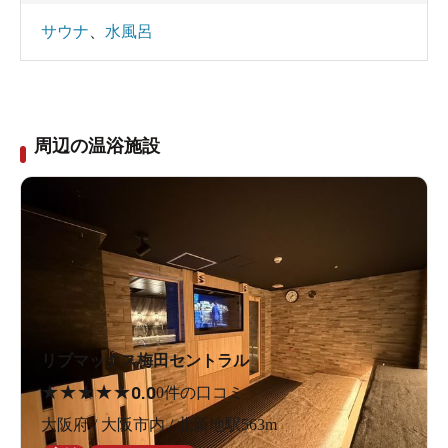
サウナ
、
水風呂
周辺の温浴施設
リブマックス梅田セントラル
★
★
★
★
★
0.0
0件の口コミ
大阪府 / 大阪市内 / 北新地駅563m