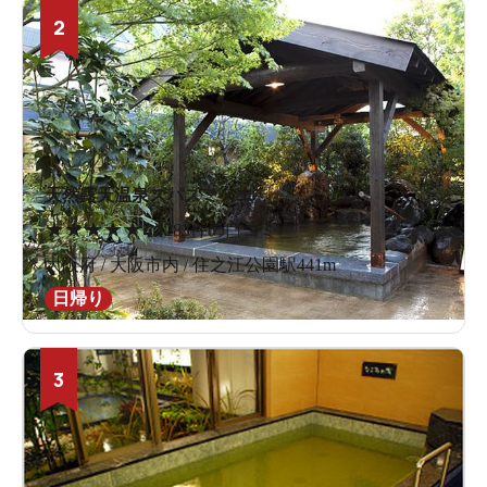
2
天然露天温泉スパスミノエ
★
★
★
★
★
4.1
283件の口コミ
大阪府 / 大阪市内 / 住之江公園駅441m
日帰り
3