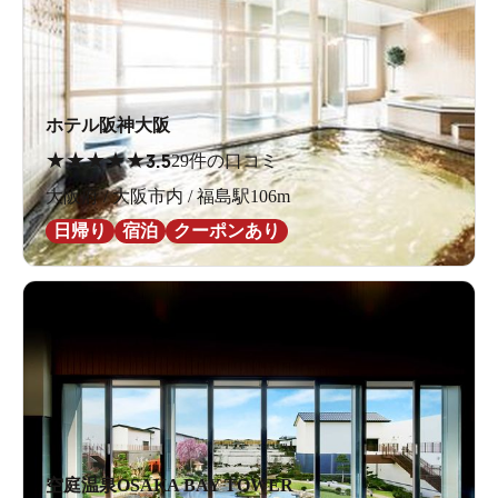
ホテル阪神大阪
★
★
★
★
★
3.5
29件の口コミ
大阪府 / 大阪市内 / 福島駅106m
日帰り
宿泊
クーポンあり
空庭温泉OSAKA BAY TOWER