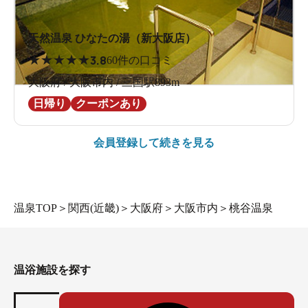
天然温泉 ひなたの湯（新大阪店）
★
★
★
★
★
3.8
60件の口コミ
大阪府 / 大阪市内 / 三国駅893m
日帰り
クーポンあり
会員登録して続きを見る
温泉TOP
＞
関西(近畿)
＞
大阪府
＞
大阪市内
＞
桃谷温泉
温浴施設を探す