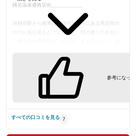
桃谷温泉通商店街_____________
JR桃谷駅から南東に数分のところにある商店街の
中のお風呂屋さんです。何と、前の通りの名前が
「桃谷温泉通商店街」でして、すごいなぁと。ガ
ラス張りロビーの建物です。
フロント式でロビーあり。ドリンク自販機、ス
ポーツ紙がありました。脱衣所は普通サイズで、
参考になった
こちらにもドリンク自販機がありました。
お風呂はナニワ工務店の設計でして、「軟水」の
文字は見当たらず。深風呂、電気風呂、ジェット
系あれこれと続きます。41℃くらいで塩素臭少な
目。スチームサウナ、大きめの水風呂は打たせも
すべての口コミを見る
7
ありまして、しっかり冷えていました。サウナは
96℃くらいの温度計指示でした。露天は40℃の塩風