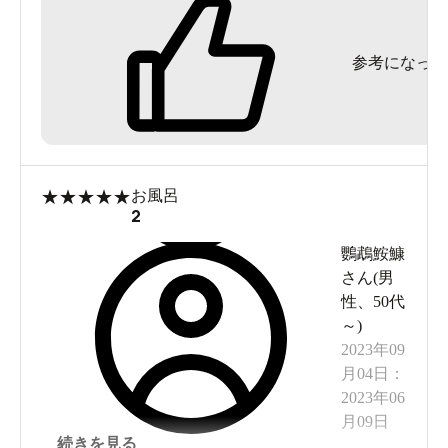
参考になった
★
★
★
★
★
お風呂
2
鸚鵡鮟鱇
さん(
男
性
、
50代
～
)
2023年09
月04日
：
2023年06
月09日
続きを見る