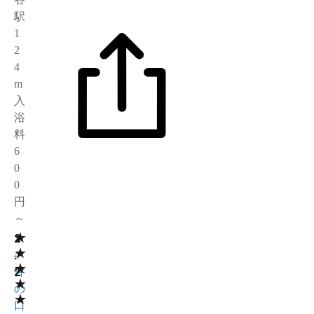
駅
1
2
4
m
入
浴
料
6
0
0
円
～
★
2
1
★
.
4
★
2
件
★
の
★
口