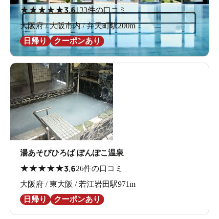
★
★
★
★
★
3.6
133件の口コミ
大阪府 / 大阪市内 / 弁天町駅200m
日帰り
クーポンあり
湯あそびひろば ぽんぽこ温泉
★
★
★
★
★
3.6
26件の口コミ
大阪府 / 東大阪 / 若江岩田駅971m
日帰り
クーポンあり