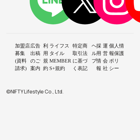
加盟店
広告
利
ライフス
特定商
ヘ
採
運
個人情
募集
出稿
用
タイル
取引法
ル
用
営
報保護
(資料
のご
規
MEMBER
に基づ
プ
情
会
ポリ
請求)
案内
約
S+規約
く表記
報
社
シー
©NIFTY Lifestyle Co., Ltd.