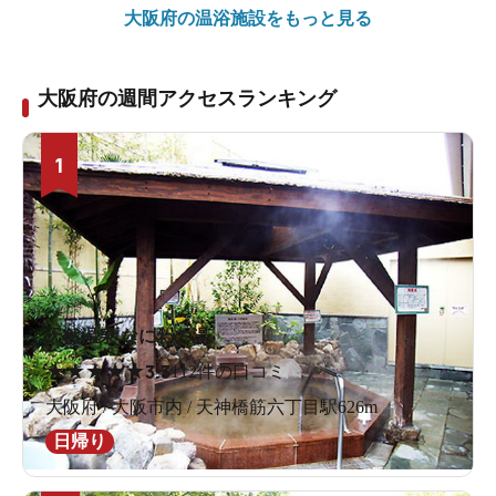
大阪府の
温浴施設をもっと見る
大阪府の週間アクセスランキング
1
天然温泉 なにわの湯
★
★
★
★
★
3.3
112件の口コミ
大阪府 / 大阪市内 / 天神橋筋六丁目駅626m
日帰り