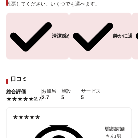
投票してください。いくつでも選べます。
投票ありがとうございます
投票ありがとうございます
清潔感がある
静かに過ご
口コミ
お風呂
施設
サービス
総合評価
2.7
5
5
2.7
★
★
★
★
★
★
★
★
★
★
鸚鵡鮟鱇
さん(
男