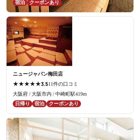
宿泊
クーポンあり
ニュージャパン梅田店
★
★
★
★
★
3.5
11件の口コミ
大阪府 / 大阪市内 / 中崎町駅419m
日帰り
宿泊
クーポンあり