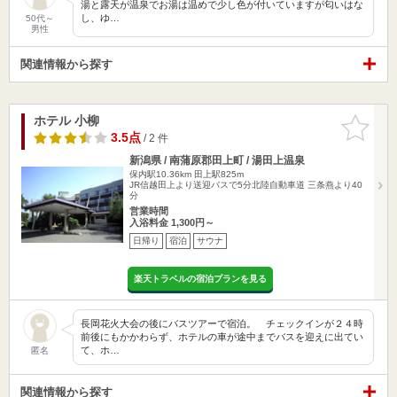
湯と露天が温泉でお湯は温めで少し色が付いていますが匂いはな
し、ゆ…
50代～
男性
関連情報から探す
ホテル 小柳
お気に入
りに追加
3.5点
/ 2 件
新潟県 / 南蒲原郡田上町 / 湯田上温泉
保内駅10.36km
田上駅825m
JR信越田上より送迎バスで5分北陸自動車道 三条燕より40
分
営業時間
入浴料金 1,300円～
日帰り
宿泊
サウナ
楽天トラベルの宿泊プランを見る
長岡花火大会の後にバスツアーで宿泊。 チェックインが２４時
前後にもかかわらず、ホテルの車が途中までバスを迎えに出てい
て、ホ…
匿名
関連情報から探す