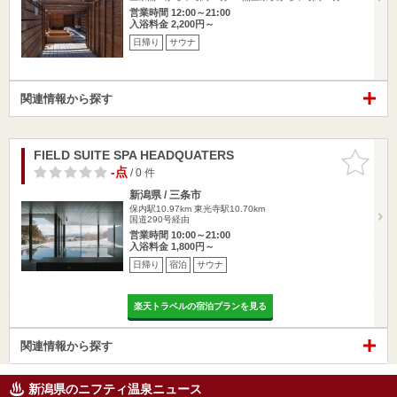
営業時間 12:00～21:00
入浴料金 2,200円～
日帰り
サウナ
関連情報から探す
FIELD SUITE SPA HEADQUATERS
お気に入
りに追加
-点
/ 0 件
新潟県 / 三条市
保内駅10.97km
東光寺駅10.70km
国道290号経由
営業時間 10:00～21:00
入浴料金 1,800円～
日帰り
宿泊
サウナ
楽天トラベルの宿泊プランを見る
関連情報から探す
新潟県のニフティ温泉ニュース