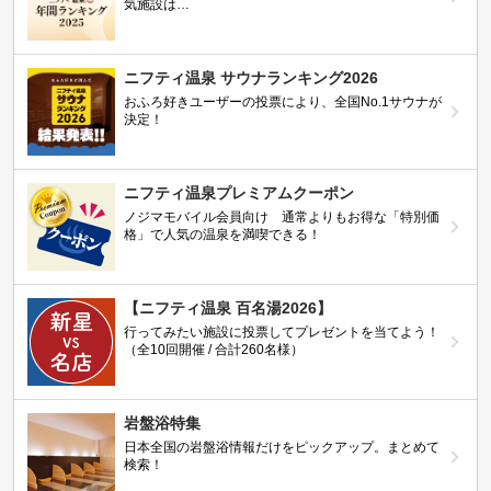
気施設は…
ニフティ温泉 サウナランキング2026
おふろ好きユーザーの投票により、全国No.1サウナが
決定！
ニフティ温泉プレミアムクーポン
ノジマモバイル会員向け 通常よりもお得な「特別価
格」で人気の温泉を満喫できる！
【ニフティ温泉 百名湯2026】
行ってみたい施設に投票してプレゼントを当てよう！
（全10回開催 / 合計260名様）
岩盤浴特集
日本全国の岩盤浴情報だけをピックアップ。まとめて
検索！