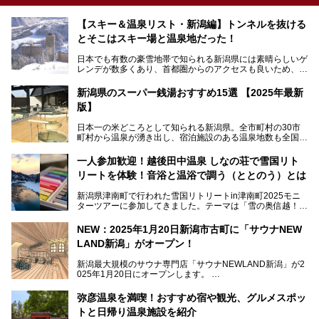
【スキー＆温泉リスト・新潟編】トンネルを抜ける
とそこはスキー場と温泉地だった！
日本でも有数の豪雪地帯で知られる新潟県には素晴らしいゲ
レンデが数多くあり、首都圏からのアクセスも良いため、関
東のスキーヤー＆スノーボーダー御用達となっています。ま
た全域にわたって月岡、赤倉、松之山、燕、妙高、岩室など
新潟県のスーパー銭湯おすすめ15選 【2025年最新
など、古くは文豪にも愛された歴史ある老舗温泉地が多いこ
版】
とで知られています。
今回はスキーヤーやスノーボーダーの“滑り疲れ”を癒やすた
日本一の米どころとして知られる新潟県。全市町村の30市
めに訪れたい、新潟県内にあるスキー場そばの温泉地をまと
町村から温泉が湧き出し、宿泊施設のある温泉地数も全国有
めました。
数で、魅力的な温泉がいっぱいの県でもあります。日帰りで
アフタースキーは温泉で決まりですね！
温泉が利用ができる宿泊施設も多く、スーパー銭湯も多彩な
一人参加歓迎！越後田中温泉 しなの荘で雪国リト
サービスを提供する施設がいろいろ。
リートを体験！音浴と温浴で調う（ととのう）とは
観光やレジャーに温泉を組み合わせれば、旅はさらに充実し
ますね。今回は、新潟県でおすすめのスーパー銭湯をご紹介
新潟県津南町で行われた雪国リトリートin津南町2025モニ
します。
ターツアーに参加してきました。テーマは「雪の奥信越！音
浴と温浴で調うリトリート」。
NEW：2025年1月20日新潟市古町に「サウナNEW
温泉ライターとして「温浴」は頻繁に体験していますが、
LAND新潟」がオープン！
「音浴」とは果たしてどんな体験なのでしょう？とても気に
なります。
新潟最大規模のサウナ専門店「サウナNEWLAND新潟」が2
025年1月20日にオープンします。
古町はかつて港町として栄えていた日本海有数の花街。この
街に再び笑顔と賑わいを取り戻し、新たなランドマークとし
なお、宿泊した温泉は日帰り入浴もできる秘湯「越後田中温
弥彦温泉を満喫！おすすめ宿や観光、グルメスポッ
て地域活性化を目指します。
泉 しなの荘」です。こちらについても詳しく紹介します。
トと日帰り温泉施設を紹介
サウナ室のテーマは「海賊船」‥⁉ ユニークなサウナ室を