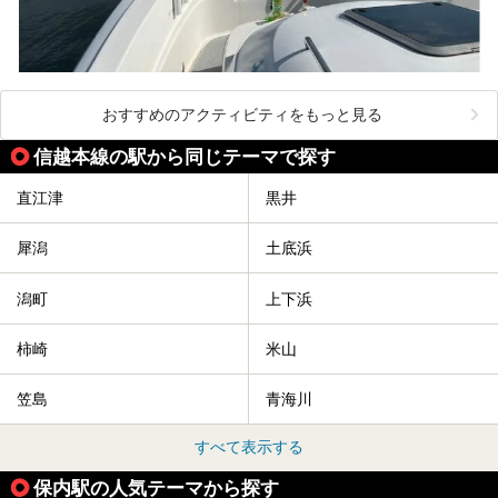
おすすめのアクティビティをもっと見る
信越本線の駅から同じテーマで探す
直江津
黒井
犀潟
土底浜
潟町
上下浜
柿崎
米山
笠島
青海川
すべて表示する
保内駅の人気テーマから探す