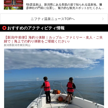
含む３つのポイントをご紹介！
───
f弥彦温泉は、新潟県にある美肌の湯で知られる温泉地。彌
彦神社の門前に位置し、魅力的な観光スポットがたくさんあ
提供元：一般社団法人 雪国観光舎【PR】
ります。
この記事は一般社団法人 雪国観光舎のPRレポート記事で
この記事では、弥彦温泉の宿泊に最適なおすすめ宿や、日帰
ニフティ温泉ニュースTOPへ
す。
り施設、グルメスポット、弥彦の自然を堪能できる観光スポ
ットをご紹介します。初めての弥彦温泉旅行を計画している
おすすめのアクティビティ情報
方に向けて、弥彦温泉の魅力を存分にお伝えしますので、ぜ
ひ参考にしてみてくださいね！
【新潟/午前便】海釣り体験｜カップル・ファミリー・友人・ご夫
婦で｜海上での釣り体験をご堪能ください♪
新潟県新潟市東区岡山