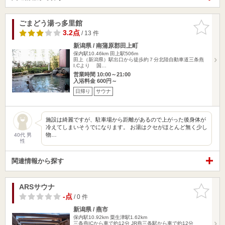
ごまどう湯っ多里館
お気に入
りに追加
3.2点
/ 13 件
新潟県 / 南蒲原郡田上町
保内駅10.46km
田上駅506m
田上（新潟県）駅出口から徒歩約７分北陸自動車道三条燕
I.Cより 国…
営業時間 10:00～21:00
入浴料金 600円～
日帰り
サウナ
施設は綺麗ですが、駐車場から距離があるので上がった後身体が
冷えてしまいそうでになります。 お湯はクセがほとんど無く少し
物…
40代 男
性
関連情報から探す
ARSサウナ
お気に入
りに追加
-点
/ 0 件
新潟県 / 燕市
保内駅10.92km
粟生津駅1.62km
三条燕ICから車で約12分 JR燕三条駅から車で約12分