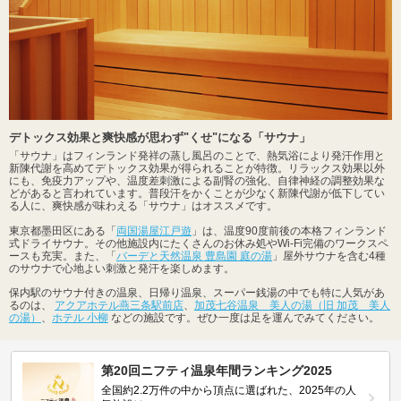
デトックス効果と爽快感が思わず"くせ"になる「サウナ」
「サウナ」はフィンランド発祥の蒸し風呂のことで、熱気浴により発汗作用と
新陳代謝を高めてデトックス効果が得られることが特徴。リラックス効果以外
にも、免疫力アップや、温度差刺激による副腎の強化、自律神経の調整効果な
どがあると言われています。普段汗をかくことが少なく新陳代謝が低下してい
る人に、爽快感が味わえる「サウナ」はオススメです。
東京都墨田区にある「
両国湯屋江戸遊
」は、温度90度前後の本格フィンランド
式ドライサウナ。その他施設内にたくさんのお休み処やWi-Fi完備のワークスペ
ースも充実。また、「
バーデと天然温泉 豊島園 庭の湯
」屋外サウナを含む4種
のサウナで心地よい刺激と発汗を楽しめます。
保内駅のサウナ付きの温泉、日帰り温泉、スーパー銭湯の中でも特に人気があ
るのは、
アクアホテル燕三条駅前店
、
加茂七谷温泉 美人の湯（旧 加茂 美人
の湯）
、
ホテル 小柳
などの施設です。ぜひ一度は足を運んでみてください。
第20回ニフティ温泉年間ランキング2025
全国約2.2万件の中から頂点に選ばれた、2025年の人