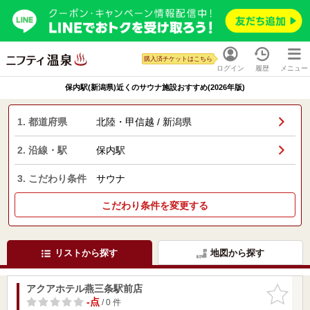
購入済チケットはこちら
ログイン
履歴
メニュー
保内駅(新潟県)近くのサウナ施設おすすめ(2026年版)
1. 都道府県
北陸・甲信越 / 新潟県
2. 沿線・駅
保内駅
3. こだわり条件
サウナ
こだわり条件を変更する
リストから探す
地図から探す
アクアホテル燕三条駅前店
お気に入
りに追加
-点
/ 0 件