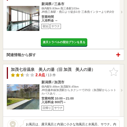
新潟県 / 三条市
保内駅6.83km
燕三条駅103m
JR燕三条駅・燕口より徒歩1分 三条燕インターより約3分
営業時間
入浴料金 ～
宿泊
サウナ
楽天トラベルの宿泊プランを見る
関連情報から探す
加茂七谷温泉 美人の湯（旧 加茂 美人の湯）
お気に入
りに追加
2.8点
/ 13 件
新潟県 / 加茂市
保内駅9.48km
加茂駅8.45km
JR信越本線加茂駅からタクシーで25分（加茂駅からシャト
ルバスあり、…
営業時間 10:00～21:00
入浴料金 800円～
日帰り
サウナ
お風呂は、露天風呂と内湯に小さな泡風呂と水風呂、サウナ。内