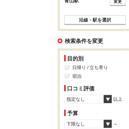
青山駅
変更
沿線・駅を選択
検索条件を変更
目的別
日帰り / 立ち寄り
宿泊
口コミ評価
指定なし
以上
予算
下限なし
～