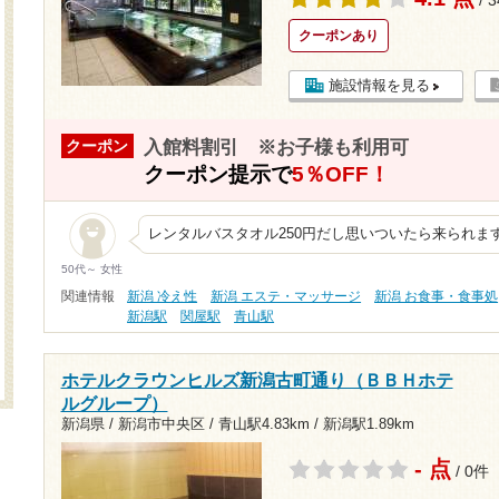
/ 
クーポンあり
施設情報を見る
入館料割引 ※お子様も利用可
クーポン
クーポン提示で
5％OFF！
レンタルバスタオル250円だし思いついたら来られま
50代～ 女性
関連情報
新潟 冷え性
新潟 エステ・マッサージ
新潟 お食事・食事処
新潟駅
関屋駅
青山駅
ホテルクラウンヒルズ新潟古町通り（ＢＢＨホテ
ルグループ）
新潟県 / 新潟市中央区 /
青山駅4.83km
/
新潟駅1.89km
- 点
/ 0件