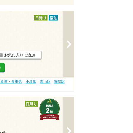
日帰り
宿泊
>
お気に入りに追加
る
お食事・食事処
小針駅
青山駅
関屋駅
日帰り
>