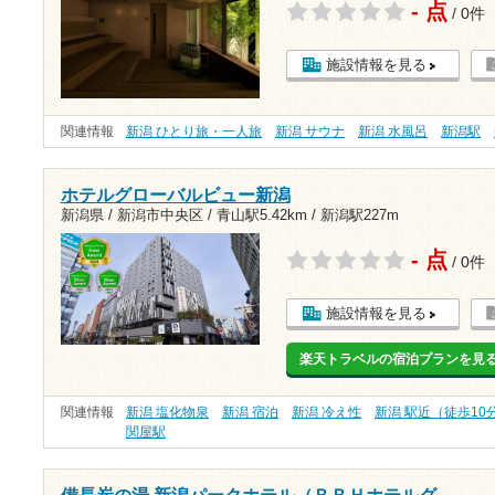
- 点
/ 0件
施設情報を見る
関連情報
新潟 ひとり旅・一人旅
新潟 サウナ
新潟 水風呂
新潟駅
ホテルグローバルビュー新潟
新潟県 / 新潟市中央区 /
青山駅5.42km
/
新潟駅227m
- 点
/ 0件
施設情報を見る
楽天トラベルの宿泊プランを見
関連情報
新潟 塩化物泉
新潟 宿泊
新潟 冷え性
新潟 駅近（徒歩10
関屋駅