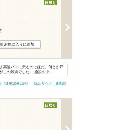
日帰り
>
1件
お気に入りに追加
まま高速バスに乗るのは嫌だ。何とか汗
がこの銭湯でした。 施設の中…
近（徒歩10分以内）
新潟 サウナ
新潟駅
日帰り
>