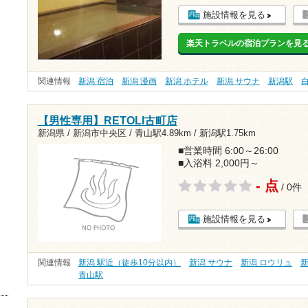
施設情報を見る
楽天トラベルの宿泊プランを見
関連情報
新潟 宿泊
新潟 漫画
新潟 ホテル
新潟 サウナ
新潟駅
【男性専用】RETOLI古町店
新潟県 / 新潟市中央区 /
青山駅4.89km
/
新潟駅1.75km
■営業時間 6:00～26:00
■入浴料 2,000円～
- 点
/ 0件
施設情報を見る
関連情報
新潟 駅近（徒歩10分以内）
新潟 サウナ
新潟 ロウリュ
新
青山駅