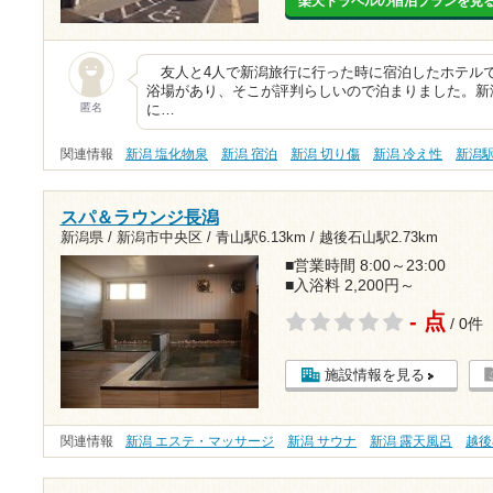
楽天トラベルの宿泊プランを見
友人と4人で新潟旅行に行った時に宿泊したホテル
浴場があり、そこが評判らしいので泊まりました。新
匿名
に…
関連情報
新潟 塩化物泉
新潟 宿泊
新潟 切り傷
新潟 冷え性
新潟
スパ＆ラウンジ長潟
新潟県 / 新潟市中央区 /
青山駅6.13km
/
越後石山駅2.73km
■営業時間 8:00～23:00
■入浴料 2,200円～
- 点
/ 0件
施設情報を見る
関連情報
新潟 エステ・マッサージ
新潟 サウナ
新潟 露天風呂
越後