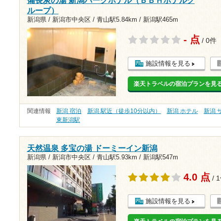
備長炭の湯 新潟パークホテル（ＢＢＨホテルグ
ループ）
新潟県 / 新潟市中央区 /
青山駅5.84km
/
新潟駅465m
- 点
/ 0件
施設情報を見る
楽天トラベルの宿泊プランを見
関連情報
新潟 宿泊
新潟 駅近（徒歩10分以内）
新潟 ホテル
新潟 
東新潟駅
天然温泉 多宝の湯 ドーミーイン新潟
新潟県 / 新潟市中央区 /
青山駅5.93km
/
新潟駅547m
4.0 点
/ 
施設情報を見る