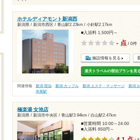
ホテルディアモント新潟西
新潟県 / 新潟市西区 /
青山駅2.23km
/
小針駅2.17km
■入浴料 1,500円～
- 点
/ 0件
施設情報を見る
楽天トラベルの宿泊プランを見
関連情報
新潟 宿泊
新潟 カップル
新潟 エステ・マッサージ
新潟 
寺尾駅
極楽湯 女池店
新潟県 / 新潟市中央区 /
青山駅3.94km
/
白山駅2.47km
■営業時間 10:00～24:00
■入浴料 850円～
4.1 点