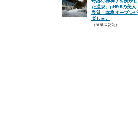
奇跡の御神水を沸かし
た温泉。pH9.6の美人
泉質。本格オープンが
楽しみ。
（温泉探訪記）