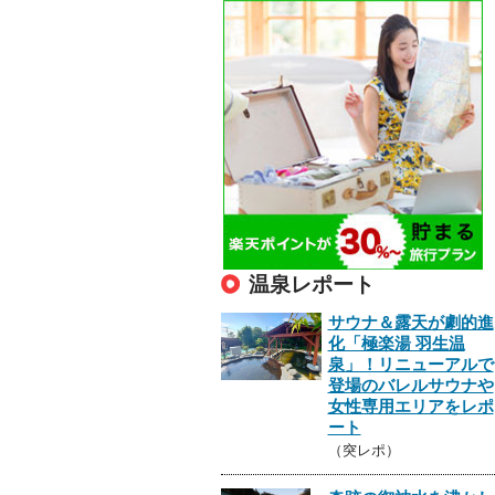
温泉レポート
サウナ＆露天が劇的進
化「極楽湯 羽生温
泉」！リニューアルで
登場のバレルサウナや
女性専用エリアをレポ
ート
（突レポ）