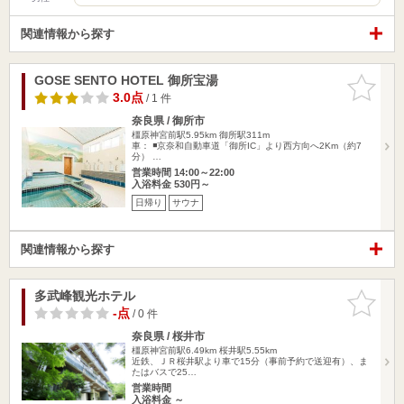
関連情報から探す
GOSE SENTO HOTEL 御所宝湯
お気に入
りに追加
3.0点
/ 1 件
奈良県 / 御所市
橿原神宮前駅5.95km
御所駅311m
車： ◾️京奈和自動車道「御所IC」より西方向へ2Km（約7
分） …
営業時間 14:00～22:00
入浴料金 530円～
日帰り
サウナ
関連情報から探す
多武峰観光ホテル
お気に入
りに追加
-点
/ 0 件
奈良県 / 桜井市
橿原神宮前駅6.49km
桜井駅5.55km
近鉄、ＪＲ桜井駅より車で15分（事前予約で送迎有）、ま
たはバスで25…
営業時間
入浴料金 ～