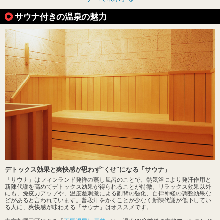
サウナ付きの温泉の魅力
デトックス効果と爽快感が思わず"くせ"になる「サウナ」
「サウナ」はフィンランド発祥の蒸し風呂のことで、熱気浴により発汗作用と
新陳代謝を高めてデトックス効果が得られることが特徴。リラックス効果以外
にも、免疫力アップや、温度差刺激による副腎の強化、自律神経の調整効果な
どがあると言われています。普段汗をかくことが少なく新陳代謝が低下してい
る人に、爽快感が味わえる「サウナ」はオススメです。