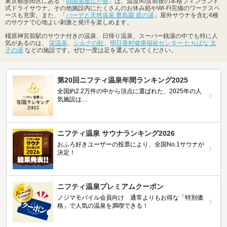
東京都墨田区にある「
両国湯屋江戸遊
」は、温度90度前後の本格フィンランド
式ドライサウナ。その他施設内にたくさんのお休み処やWi-Fi完備のワークスペ
ースも充実。また、「
バーデと天然温泉 豊島園 庭の湯
」屋外サウナを含む4種
のサウナで心地よい刺激と発汗を楽しめます。
橿原神宮前駅のサウナ付きの温泉、日帰り温泉、スーパー銭湯の中でも特に人
気があるのは、
栄温泉
、
シルクの杜
、
明日香村健康福祉センター たちばな 太
子の湯
などの施設です。ぜひ一度は足を運んでみてください。
第20回ニフティ温泉年間ランキング2025
全国約2.2万件の中から頂点に選ばれた、2025年の人
気施設は…
ニフティ温泉 サウナランキング2026
おふろ好きユーザーの投票により、全国No.1サウナが
決定！
ニフティ温泉プレミアムクーポン
ノジマモバイル会員向け 通常よりもお得な「特別価
格」で人気の温泉を満喫できる！