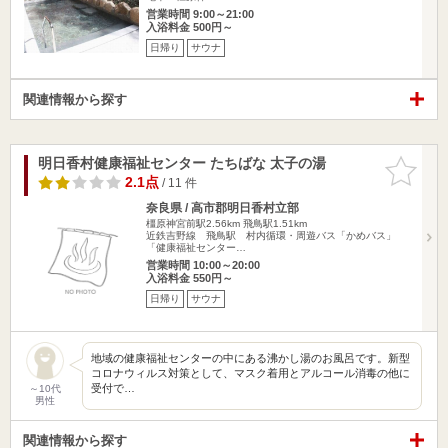
営業時間 9:00～21:00
入浴料金 500円～
日帰り
サウナ
関連情報から探す
明日香村健康福祉センター たちばな 太子の湯
お気に入
りに追加
2.1点
/ 11 件
奈良県 / 高市郡明日香村立部
橿原神宮前駅2.56km
飛鳥駅1.51km
近鉄吉野線 飛鳥駅 村内循環・周遊バス「かめバス」
「健康福祉センター…
営業時間 10:00～20:00
入浴料金 550円～
日帰り
サウナ
地域の健康福祉センターの中にある沸かし湯のお風呂です。新型
コロナウィルス対策として、マスク着用とアルコール消毒の他に
受付で…
～10代
男性
関連情報から探す