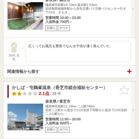
橿原神宮前駅10.70km
薬水駅2.53km
近鉄御所線御所駅から奈良交通バス五條バスセンター行き
で15分、かもき…
営業時間 10:00～23:00
入浴料金 700円～
日帰り
サウナ
広くってお風呂も豊富でなんせ子供が凄く喜んでいた
30代 女
性
関連情報から探す
かしば・屯鶴峯温泉（香芝市総合福祉センター）
お気に入
りに追加
2.1点
/ 28 件
奈良県 / 香芝市
橿原神宮前駅11.16km
二上駅798m
近鉄二上駅から徒歩で11分近鉄下田駅から徒歩で13分近鉄
二上山駅から…
営業時間 11:00～20:00
入浴料金 800円～
日帰り
サウナ