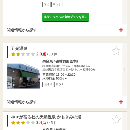
宿泊
サウナ
楽天トラベルの宿泊プランを見る
関連情報から探す
五光温泉
お気に入
りに追加
2.3点
/ 10 件
奈良県 / 磯城郡田原本町
橿原神宮前駅8.21km
田原本駅617m
近鉄田原本線西田原本駅を北へ徒歩10分
営業時間 16:00～22:30
入浴料金 530円～
日帰り
サウナ
関連情報から探す
神々が宿る杜の天然温泉 かもきみの湯
お気に入
りに追加
3.4点
/ 45 件
奈良県 / 御所市