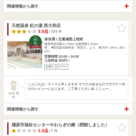
関連情報から探す
天然温泉 虹の湯 西大和店
お気に入
りに追加
3.0点
/ 154 件
奈良県 / 北葛城郡上牧町
橿原神宮前駅11.55km
志都美駅1.51km
車： ◾️西名阪自動車道「香芝IC」より、東方向へ3Km（約1
0分…
営業時間 10:00～24:00
入浴料金 900円～
日帰り
サウナ
こんにちは！ライスと申します🍚 サウナが好きなのでサウナー向
けのレビューになります。ご了承ください🙇 リニュー…
30代 男
性
関連情報から探す
橿原市福祉センターやわらぎの郷（閉館しました）
お気に入
りに追加
1.3点
/ 7 件