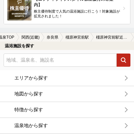
内】
株主優待制度で人気の温浴施設に行こう！対象施設が
拡充されました！
温泉TOP
関西(近畿)
奈良県
橿原神宮前駅
橿原神宮前駅近くのサウナ施設おすすめ(2026年版)
温浴施設を探す
エリアから探す
地図から探す
特徴から探す
温泉地から探す