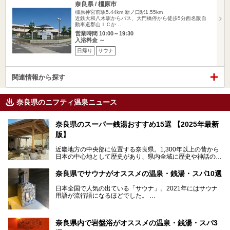
奈良県 / 橿原市
橿原神宮前駅5.44km
新ノ口駅1.55km
近鉄大和八木駅からバス、大門橋停から徒歩5分西名阪自
動車道郡山ＩＣか…
営業時間 10:00～19:30
入浴料金 ～
日帰り
サウナ
関連情報から探す
奈良県のニフティ温泉ニュース
奈良県のスーパー銭湯おすすめ15選 【2025年最新
版】
近畿地方の中央部に位置する奈良県。1,300年以上の昔から
日本の中心地として歴史があり、県内全域に歴史や神話の舞
台となったスポットが存在しています。県内だけで3つの世
界遺産があり、古代をそこかしこに感じられる地域です。
奈良県でサウナがオススメの温泉・銭湯・スパ10選
そんな奈良県のスーパー銭湯は、便利な街中にある施設か
ら、険しい山中にある秘湯までバラエティ豊か。ここでは、
日本全国で人気の出ている「サウナ」。2021年にはサウナ
奈良県で評判のスーパー銭湯をご紹介します。
用語が流行語になるほどでした。
そんなサウナ、関西・奈良県にも有名な温浴施設が多いんで
すよ。
奈良県内で岩盤浴がオススメの温泉・銭湯・スパ3