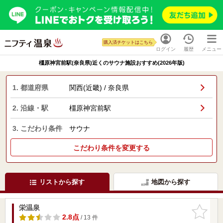
購入済チケットはこちら
ログイン
履歴
メニュー
橿原神宮前駅(奈良県)近くのサウナ施設おすすめ(2026年版)
1. 都道府県
関西(近畿) / 奈良県
2. 沿線・駅
橿原神宮前駅
3. こだわり条件
サウナ
こだわり条件を変更する
リストから探す
地図から探す
栄温泉
お気に入
りに追加
2.8点
/ 13 件