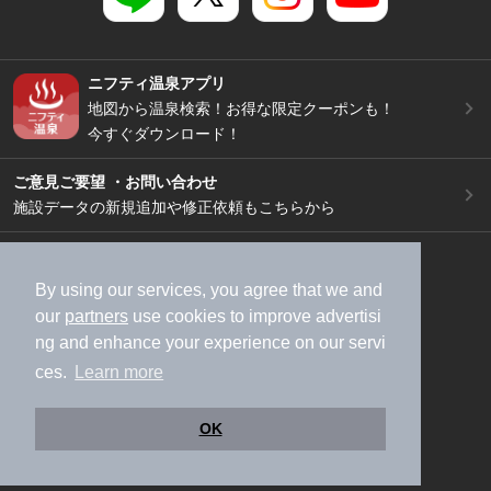
ニフティ温泉アプリ
地図から温泉検索！お得な限定クーポンも！
今すぐダウンロード！
ご意見ご要望 ・お問い合わせ
施設データの新規追加や修正依頼もこちらから
スマートフォン
/
PC
加盟店募集（資料請求）
広告出稿のご案内
By using our services, you agree that we and
our
partners
use cookies to improve advertisi
利用規約
ライフスタイルMEMBERS+規約
ng and enhance your experience on our servi
特定商取引法に基づく表記
ヘルプ
採用情報
ces.
Learn more
運営会社
個人情報保護ポリシー
©NIFTY Lifestyle Co., Ltd.
OK