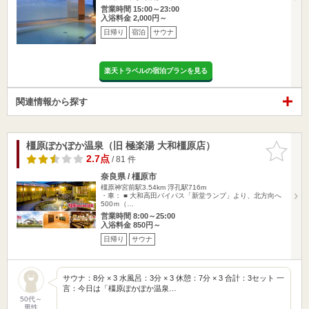
営業時間 15:00～23:00
入浴料金 2,000円～
日帰り
宿泊
サウナ
楽天トラベルの宿泊プランを見る
関連情報から探す
橿原ぽかぽか温泉（旧 極楽湯 大和橿原店）
お気に入
りに追加
2.7点
/ 81 件
奈良県 / 橿原市
橿原神宮前駅3.54km
浮孔駅716m
・車： ■ 大和高田バイパス「新堂ランプ」より、北方向へ
500ｍ（…
営業時間 8:00～25:00
入浴料金 850円～
日帰り
サウナ
サウナ：8分 × 3 水風呂：3分 × 3 休憩：7分 × 3 合計：3セット 一
言：今日は「橿原ぽかぽか温泉…
50代～
男性