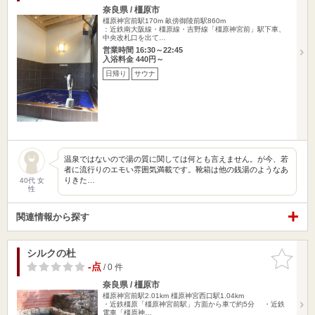
奈良県 / 橿原市
橿原神宮前駅170m
畝傍御陵前駅860m
：近鉄南大阪線・橿原線・吉野線「橿原神宮前」駅下車、
中央改札口を出て…
営業時間 16:30～22:45
入浴料金 440円～
日帰り
サウナ
温泉ではないので湯の質に関しては何とも言えません。が今、若
者に流行りのエモい雰囲気満載です。靴箱は他の銭湯のようなあ
りきた…
40代 女
性
関連情報から探す
シルクの杜
お気に入
りに追加
-点
/ 0 件
奈良県 / 橿原市
橿原神宮前駅2.01km
橿原神宮西口駅1.04km
・近鉄橿原「橿原神宮前駅」方面から車で約5分 ・近鉄
電車「橿原神…