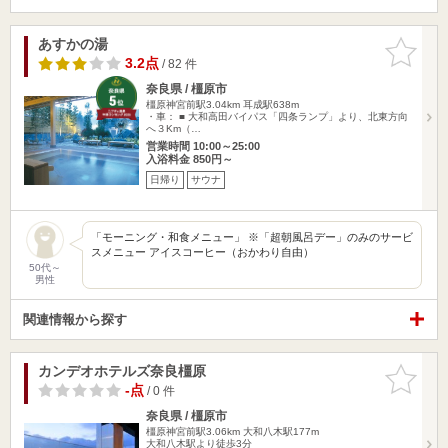
あすかの湯
お気に入
りに追加
3.2点
/ 82 件
奈良県 / 橿原市
橿原神宮前駅3.04km
耳成駅638m
・車： ■ 大和高田バイパス「四条ランプ」より、北東方向
へ３Km（…
営業時間 10:00～25:00
入浴料金 850円～
日帰り
サウナ
「モーニング・和食メニュー」 ※「超朝風呂デー」のみのサービ
スメニュー アイスコーヒー（おかわり自由）
50代～
男性
関連情報から探す
カンデオホテルズ奈良橿原
お気に入
りに追加
-点
/ 0 件
奈良県 / 橿原市
橿原神宮前駅3.06km
大和八木駅177m
大和八木駅より徒歩3分