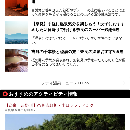
中心部に近いサウナや郊外にあるアウトドアフィンランド式
選
サウナなど種類も豊富です。
岩盤浴は熱を加えた鉱石やプレートの上に寝そべることによ
奈良県にあるサウナでリフレッシュしませんか？
って身体をを芯から温めることの出来る温浴健康法です。じ
んわりと身体の内部を温めて発汗を促すことでリラックス効
果だけではなく、代謝が高まり健康や美容にも良い影響が期
【奈良】手軽に温泉気分を楽しもう！女子におすす
待できます。今回はそんな岩盤浴にこだわった、奈良県内の
めしたい日帰りで行ける奈良のスーパー銭湯5選
オススメ温泉・銭湯・スパ3ヶ所を紹介させていただきま
す。
「温泉に行きたいけど、このご時世なかなか遠出ができな
い」
「たまには温泉にゆっくり浸かってリフレッシュしたい！」
そんな方も多いのではないでしょうか？
吉野の千本桜と秘湯の旅！奈良の温泉おすすめ5選
お宿に泊まって観光地を巡るような温泉旅行がしたいけど、
桜の開花予想が発表され、お花見の予定をたてるのも心が躍
まとまった時間が取れない時もありますよね。
る季節になってまいりました。
そんな時は、日帰りでサクッと楽しめるスーパー銭湯がおす
日本には桜の名所が数多くありますが、古くから和歌にも詠
すめ！
まれるくらい日本人の心を捉えて離さない名所中の名所があ
手軽でリーズナブルに温泉気分を楽しめるだけでなく、体の
ります。それは奈良県の吉野山。
芯までじんわり温まってリラックス効果も抜群。
ニフティ温泉ニュースTOPへ
シロヤマザクラを中心に200種約３万本の桜が咲き誇りま
今回は、奈良で行けるおすすめのスーパー銭湯を5つご紹介
す。また吉野山を含む「紀伊山地の霊場と参詣道」はユネス
おすすめのアクティビティ情報
したいと思います。
コの世界遺産に登録されており、修験道の霊場として荘厳な
雰囲気をたたえています。
【奈良・吉野川】奈良吉野川・半日ラフティング
開湯300年と歴史のある霊験あらたかな吉野の湯で、春を感
奈良県五條市原町312
じる湯治の旅はいかがでしょう。
今回は奈良県吉野のおすすめ温泉を紹介いたします！