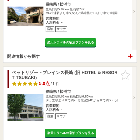
長崎県 / 松浦市
鷹島口駅5.87km
松浦駅747m
MR松浦駅より車で5分／武雄北方I.Cより車で1時間
営業時間
入浴料金 ～
宿泊
サウナ
楽天トラベルの宿泊プランを見る
関連情報から探す
ペットリゾートブレインズ長崎 (旧 HOTEL & RESOR
お気に入
T TSUBAKI)
りに追加
5.0点
/ 1 件
長崎県 / 松浦市
鷹島口駅8.62km
福島口駅6.85km
伊万里駅より車で約20分北波多ICから車で約２０分
営業時間
入浴料金 ～
宿泊
サウナ
楽天トラベルの宿泊プランを見る