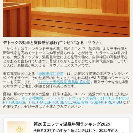
デトックス効果と爽快感が思わず"くせ"になる「サウナ」
「サウナ」はフィンランド発祥の蒸し風呂のことで、熱気浴により発汗作用と
新陳代謝を高めてデトックス効果が得られることが特徴。リラックス効果以外
にも、免疫力アップや、温度差刺激による副腎の強化、自律神経の調整効果な
どがあると言われています。普段汗をかくことが少なく新陳代謝が低下してい
る人に、爽快感が味わえる「サウナ」はオススメです。
東京都墨田区にある「
両国湯屋江戸遊
」は、温度90度前後の本格フィンランド
式ドライサウナ。その他施設内にたくさんのお休み処やWi-Fi完備のワークスペ
ースも充実。また、「
バーデと天然温泉 豊島園 庭の湯
」屋外サウナを含む4種
のサウナで心地よい刺激と発汗を楽しめます。
鷹島口駅のサウナ付きの温泉、日帰り温泉、スーパー銭湯の中でも特に人気が
あるのは、
ホテル櫻梅閣
、
ペットリゾートブレインズ長崎 (旧 HOTEL & RESO
RT TSUBAKI)
、
THE TRAILERHOUSE VILLAGE 長崎 TSUBAKI PREMIUM
など
の施設です。ぜひ一度は足を運んでみてください。
第20回ニフティ温泉年間ランキング2025
全国約2.2万件の中から頂点に選ばれた、2025年の人