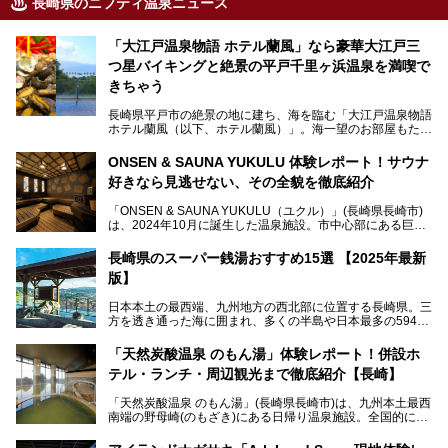
長崎県のニフティ温泉ニュース
「大江戸温泉物語 ホテル蘭風」なら豪華大江戸三
つ星バイキングと絶景の平戸千里ヶ浜温泉を満喫で
きちゃう
長崎県平戸市の絶景の地に建ち、海を臨む「大江戸温泉物語
ホテル蘭風（以下、ホテル蘭風）」。海一望のお部屋もたく
さんあるこちらのホテルで、2025年7月から話題の「大江戸
三つ星バイキング」がスタート！早速現地で体験してきまし
ONSEN & SAUNA YUKULU 体験レポート！サウナ
た。
好きなら見逃せない、その全貌を徹底紹介
このほかに、展望露天風呂や子連れで過ごしやすいキッズパ
「ONSEN & SAUNA YUKULU（ユクル）」(長崎県長崎市)
ークなどおススメのポイントがたっぷりです！周辺観光情報
は、2024年10月に誕生した温泉施設。市中心部にある巨大
も含めてご紹介します。
複合施設「長崎スタジアムシティ」の一角にあり、オープン
当初から多くのサウナ―やスパ好きに注目されています。
───
長崎県のスーパー銭湯おすすめ15選 【2025年最新
提供元：大江戸温泉物語ホテルズ＆リゾーツ株式会社【P
版】
R】
この記事は大江戸温泉物語 ホテル蘭風のPR記事です。
日本本土の最西端、九州地方の西北部に位置する長崎県。三
そこで今回は、ニフティ温泉ライターである筆者が現地体
方を透き通った海に囲まれ、多くの半島や日本最多の594も
験。天然温泉・サウナ・水風呂・別途有料のプレミアムサウ
の島々で構成される複雑な地形は、思わず息をのむほどの美
ナ・リラクゼーションスペースまで、それらの全貌を徹底紹
しい景観の宝庫です。
介します！
「天然炭酸温泉 のもん湯」体験レポート！併設ホ
長崎県にあるスーパー銭湯にも、長崎ならではの景観を存分
テル・ランチ・周辺観光まで徹底紹介【長崎】
に楽しめる施設がいくつも見られます。眺望自慢が多い長崎
県のスーパー銭湯のなかで、特におすすめの施設をご紹介し
「天然炭酸温泉 のもん湯」(長崎県長崎市)は、九州本土最西
ましょう。
南端の野母崎(のもざき)にある日帰り温泉施設。全国的にも
希少な天然の炭酸泉を楽しめる点が特徴で、遠隔地ながらも
多くの温泉ファンに親しまれています。