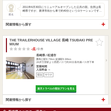
2011年6月30日にリニューアルオープンした公共の宿。住所は長
崎県ですが、唐津市街から車で約40分というロケーションです…
匿名
関連情報から探す
THE TRAILERHOUSE VILLAGE 長崎 TSUBAKI PRE
お気に入
MIUM
りに追加
-点
/ 0 件
長崎県 / 松浦市
鷹島口駅8.79km
波瀬駅6.98km
JA伊万里駅より西肥バスで約30分喜内瀬バス停下車
営業時間
入浴料金 ～
宿泊
サウナ
楽天トラベルの宿泊プランを見る
関連情報から探す