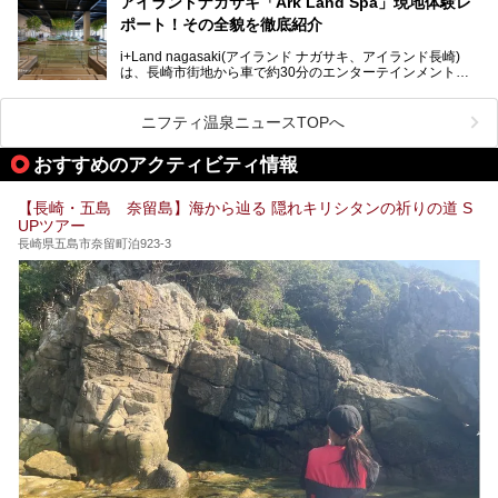
アイランドナガサキ「Ark Land Spa」現地体験レ
ポート！その全貌を徹底紹介
今回は、地元九州在住のニフティ温泉ライターである筆者が
「天然炭酸温泉 のもん湯」を現地体験。天然炭酸泉がある
i+Land nagasaki(アイランド ナガサキ、アイランド長崎)
大浴場をはじめ、併設のホテル「Nomon長崎」・食事(ラン
は、長崎市街地から車で約30分のエンターテインメントリ
チ)・おすすめの周辺観光まで、それらの全貌を徹底紹介し
ゾート施設。伊王島全体に展開した施設群は、宿泊はもちろ
ます！
んのこと多彩なアクティビティが楽しめ、到底一日では遊び
尽くせない程！ 中でも注目すべきは、日帰り可能な3つのス
───
ニフティ温泉ニュースTOPへ
パ施設です。
提供元：天然炭酸温泉 のもん湯【PR】
この記事は天然炭酸温泉 のもん湯のPRレポート記事です。
おすすめのアクティビティ情報
今回は九州在住のニフティ温泉ライターである筆者が現地体
【長崎・五島 奈留島】海から辿る 隠れキリシタンの祈りの道 S
験し、3つのスパ施設に焦点を当て、その全貌を徹底紹介。
UPツアー
本編では、i+Land nagasakiのSPAの中核的施設ともいえる
「Ark Land Spa」をご紹介します。
長崎県五島市奈留町泊923-3