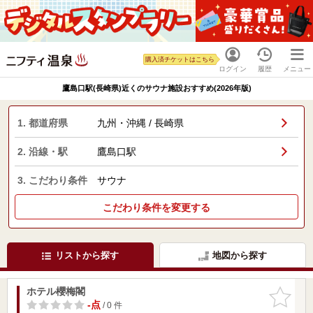
購入済チケットはこちら
ログイン
履歴
メニュー
鷹島口駅(長崎県)近くのサウナ施設おすすめ(2026年版)
1. 都道府県
九州・沖縄 / 長崎県
2. 沿線・駅
鷹島口駅
3. こだわり条件
サウナ
こだわり条件を変更する
リストから探す
地図から探す
ホテル櫻梅閣
お気に入
りに追加
-点
/ 0 件