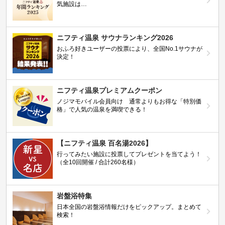
気施設は…
ニフティ温泉 サウナランキング2026
おふろ好きユーザーの投票により、全国No.1サウナが
決定！
ニフティ温泉プレミアムクーポン
ノジマモバイル会員向け 通常よりもお得な「特別価
格」で人気の温泉を満喫できる！
【ニフティ温泉 百名湯2026】
行ってみたい施設に投票してプレゼントを当てよう！
（全10回開催 / 合計260名様）
岩盤浴特集
日本全国の岩盤浴情報だけをピックアップ。まとめて
検索！