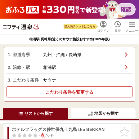
購入済チケットはこちら
ログイン
履歴
メニュー
相浦駅(長崎県)近くのサウナ施設おすすめ(2026年版)
1. 都道府県
九州・沖縄 / 長崎県
2. 沿線・駅
相浦駅
3. こだわり条件
サウナ
こだわり条件を変更する
リストから探す
地図から探す
ホテルフラッグス佐世保九十九島 the BEKKAN
お気に入
りに追加
-点
/ 0 件