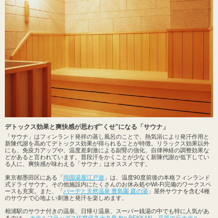
デトックス効果と爽快感が思わず"くせ"になる「サウナ」
「サウナ」はフィンランド発祥の蒸し風呂のことで、熱気浴により発汗作用と
新陳代謝を高めてデトックス効果が得られることが特徴。リラックス効果以外
にも、免疫力アップや、温度差刺激による副腎の強化、自律神経の調整効果な
どがあると言われています。普段汗をかくことが少なく新陳代謝が低下してい
る人に、爽快感が味わえる「サウナ」はオススメです。
東京都墨田区にある「
両国湯屋江戸遊
」は、温度90度前後の本格フィンランド
式ドライサウナ。その他施設内にたくさんのお休み処やWi-Fi完備のワークスペ
ースも充実。また、「
バーデと天然温泉 豊島園 庭の湯
」屋外サウナを含む4種
のサウナで心地よい刺激と発汗を楽しめます。
相浦駅のサウナ付きの温泉、日帰り温泉、スーパー銭湯の中でも特に人気があ
るのは、
ホテルフラッグス佐世保九十九島 the BEKKAN
、
弓張の丘ホテル
、