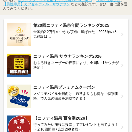
【男性専用】カプセルホテル・サウナサン
などの施設です。ぜひ一度は足を運
んでみてください。
第20回ニフティ温泉年間ランキング2025
全国約2.2万件の中から頂点に選ばれた、2025年の人
気施設は…
ニフティ温泉 サウナランキング2026
おふろ好きユーザーの投票により、全国No.1サウナが
決定！
ニフティ温泉プレミアムクーポン
ノジマモバイル会員向け 通常よりもお得な「特別価
格」で人気の温泉を満喫できる！
【ニフティ温泉 百名湯2026】
行ってみたい施設に投票してプレゼントを当てよう！
（全10回開催 / 合計260名様）