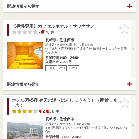
関連情報から探す
【男性専用】カプセルホテル・サウナサン
お気に入
りに追加
-点
/ 0 件
長崎県 / 佐世保市
相浦駅6.61km
佐世保中央駅480m
佐世保駅・市営桟橋まで徒歩７分 鯨瀬ターミナルから徒歩
5分 新み…
営業時間 0:00～24:00
入浴料金 2,000円～
日帰り
宿泊
サウナ
関連情報から探す
ホテル万松楼 弁天の湯（ばんしょうろう）（閉館しま
お気に入
した）
りに追加
4.2点
/ 8 件
長崎県 / 佐世保市
相浦駅5.87km
中佐世保駅788m
JR佐世保駅よりタクシー5分西九州道佐世保みなとICより1
0分
営業時間 11:00～23:00