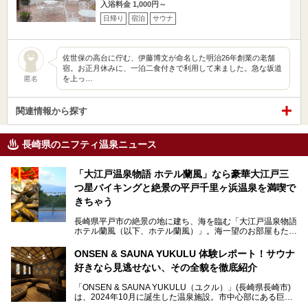
入浴料金 1,000円～
日帰り
宿泊
サウナ
佐世保の高台に佇む、伊藤博文が命名した明治26年創業の老舗
宿。お正月休みに、一泊二食付きで利用して来ました。急な坂道
を上っ…
匿名
関連情報から探す
長崎県のニフティ温泉ニュース
「大江戸温泉物語 ホテル蘭風」なら豪華大江戸三
つ星バイキングと絶景の平戸千里ヶ浜温泉を満喫で
きちゃう
長崎県平戸市の絶景の地に建ち、海を臨む「大江戸温泉物語
ホテル蘭風（以下、ホテル蘭風）」。海一望のお部屋もたく
さんあるこちらのホテルで、2025年7月から話題の「大江戸
三つ星バイキング」がスタート！早速現地で体験してきまし
ONSEN & SAUNA YUKULU 体験レポート！サウナ
た。
好きなら見逃せない、その全貌を徹底紹介
このほかに、展望露天風呂や子連れで過ごしやすいキッズパ
「ONSEN & SAUNA YUKULU（ユクル）」(長崎県長崎市)
ークなどおススメのポイントがたっぷりです！周辺観光情報
は、2024年10月に誕生した温泉施設。市中心部にある巨大
も含めてご紹介します。
複合施設「長崎スタジアムシティ」の一角にあり、オープン