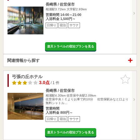
長崎県 / 佐世保市
相浦駅3.72km
大学駅2.93km
営業時間 14:00～21:00
入浴料金 1,500円～
日帰り
宿泊
サウナ
楽天トラベルの宿泊プランを見る
関連情報から探す
弓張の丘ホテル
お気に入
りに追加
3.0点
/ 1 件
長崎県 / 佐世保市
相浦駅4.30km
佐世保中央駅2.09km
佐世保中央ＩＣよりお車で約10分 佐世保駅みなと口より
無料シャトル…
営業時間
入浴料金 800円～
日帰り
宿泊
サウナ
楽天トラベルの宿泊プランを見る