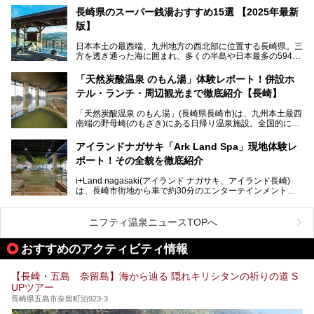
当初から多くのサウナ―やスパ好きに注目されています。
───
長崎県のスーパー銭湯おすすめ15選 【2025年最新
提供元：大江戸温泉物語ホテルズ＆リゾーツ株式会社【P
版】
R】
この記事は大江戸温泉物語 ホテル蘭風のPR記事です。
日本本土の最西端、九州地方の西北部に位置する長崎県。三
そこで今回は、ニフティ温泉ライターである筆者が現地体
方を透き通った海に囲まれ、多くの半島や日本最多の594も
験。天然温泉・サウナ・水風呂・別途有料のプレミアムサウ
の島々で構成される複雑な地形は、思わず息をのむほどの美
ナ・リラクゼーションスペースまで、それらの全貌を徹底紹
しい景観の宝庫です。
介します！
「天然炭酸温泉 のもん湯」体験レポート！併設ホ
長崎県にあるスーパー銭湯にも、長崎ならではの景観を存分
テル・ランチ・周辺観光まで徹底紹介【長崎】
に楽しめる施設がいくつも見られます。眺望自慢が多い長崎
県のスーパー銭湯のなかで、特におすすめの施設をご紹介し
「天然炭酸温泉 のもん湯」(長崎県長崎市)は、九州本土最西
ましょう。
南端の野母崎(のもざき)にある日帰り温泉施設。全国的にも
希少な天然の炭酸泉を楽しめる点が特徴で、遠隔地ながらも
多くの温泉ファンに親しまれています。
アイランドナガサキ「Ark Land Spa」現地体験レ
ポート！その全貌を徹底紹介
今回は、地元九州在住のニフティ温泉ライターである筆者が
「天然炭酸温泉 のもん湯」を現地体験。天然炭酸泉がある
i+Land nagasaki(アイランド ナガサキ、アイランド長崎)
大浴場をはじめ、併設のホテル「Nomon長崎」・食事(ラン
は、長崎市街地から車で約30分のエンターテインメントリ
チ)・おすすめの周辺観光まで、それらの全貌を徹底紹介し
ゾート施設。伊王島全体に展開した施設群は、宿泊はもちろ
ます！
んのこと多彩なアクティビティが楽しめ、到底一日では遊び
尽くせない程！ 中でも注目すべきは、日帰り可能な3つのス
───
ニフティ温泉ニュースTOPへ
パ施設です。
提供元：天然炭酸温泉 のもん湯【PR】
この記事は天然炭酸温泉 のもん湯のPRレポート記事です。
おすすめのアクティビティ情報
今回は九州在住のニフティ温泉ライターである筆者が現地体
【長崎・五島 奈留島】海から辿る 隠れキリシタンの祈りの道 S
験し、3つのスパ施設に焦点を当て、その全貌を徹底紹介。
UPツアー
本編では、i+Land nagasakiのSPAの中核的施設ともいえる
「Ark Land Spa」をご紹介します。
長崎県五島市奈留町泊923-3