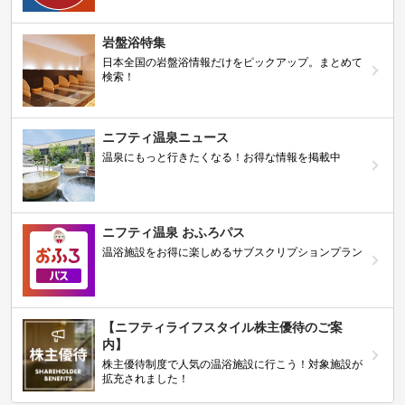
岩盤浴特集
日本全国の岩盤浴情報だけをピックアップ。まとめて
検索！
ニフティ温泉ニュース
温泉にもっと行きたくなる！お得な情報を掲載中
ニフティ温泉 おふろパス
温浴施設をお得に楽しめるサブスクリプションプラン
【ニフティライフスタイル株主優待のご案
内】
株主優待制度で人気の温浴施設に行こう！対象施設が
拡充されました！