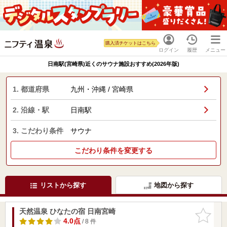
購入済チケットはこちら
ログイン
履歴
メニュー
日南駅(宮崎県)近くのサウナ施設おすすめ(2026年版)
1. 都道府県
九州・沖縄 / 宮崎県
2. 沿線・駅
日南駅
3. こだわり条件
サウナ
こだわり条件を変更する
リストから探す
地図から探す
天然温泉 ひなたの宿 日南宮崎
お気に入
りに追加
4.0点
/ 8 件