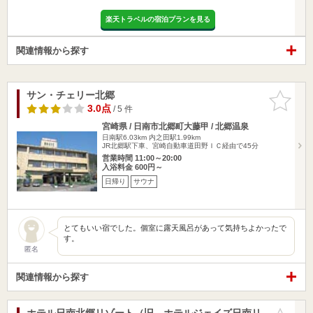
楽天トラベルの宿泊プランを見る
関連情報から探す
サン・チェリー北郷
お気に入
りに追加
3.0点
/ 5 件
宮崎県 / 日南市北郷町大藤甲 / 北郷温泉
日南駅6.03km
内之田駅1.99km
JR北郷駅下車、宮崎自動車道田野ＩＣ経由で45分
営業時間 11:00～20:00
入浴料金 600円～
日帰り
サウナ
とてもいい宿でした。個室に露天風呂があって気持ちよかったで
す。
匿名
関連情報から探す
ホテル日南北郷リゾート（旧 ホテルジェイズ日南リ
お気に入