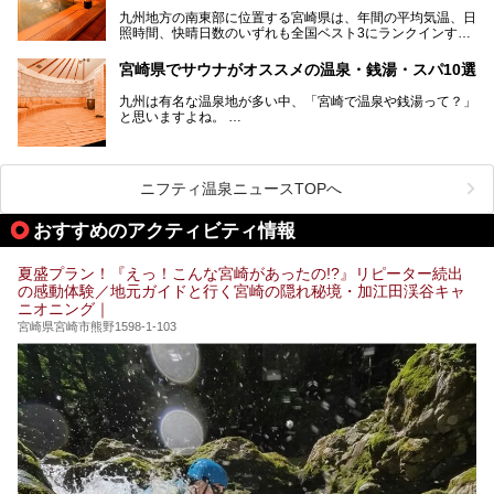
九州地方の南東部に位置する宮崎県は、年間の平均気温、日
照時間、快晴日数のいずれも全国ベスト3にランクインする
「日本のひなた」。九州一の降水量により豊かに育った緑と
青空が彩る、鮮やかな自然の景観が魅力です。断崖と滝が神
宮崎県でサウナがオススメの温泉・銭湯・スパ10選
秘的な高千穂峡や、「鬼の洗濯板」と呼ばれる岩に囲まれた
青島、霧島連山を望むえびの高原、青い空と海が続く日南海
九州は有名な温泉地が多い中、「宮崎で温泉や銭湯って？」
岸など、自然を満喫できる見どころは県内全域に広がってい
と思いますよね。
ます。
宮崎県のスーパー銭湯にも、周囲の自然と一体となって楽し
そんな宮崎県内でも、サウナが楽しめる温泉や銭湯、スパは
める施設が数多くあります。ここでは、宮崎県で特に人気の
あるんです。
スーパー銭湯をご紹介します。
ニフティ温泉ニュースTOPへ
宮崎など都市の中心部から、離れた所にある温泉旅館などに
あるサウナまで紹介します。
おすすめのアクティビティ情報
ぜひ参考にして、宮崎でのサウナライフを楽しみましょう！
夏盛プラン！『えっ！こんな宮崎があったの!?』リピーター続出
の感動体験／地元ガイドと行く宮崎の隠れ秘境・加江田渓谷キャ
ニオニング｜
宮崎県宮崎市熊野1598-1-103