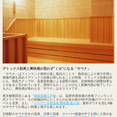
デトックス効果と爽快感が思わず"くせ"になる「サウナ」
「サウナ」はフィンランド発祥の蒸し風呂のことで、熱気浴により発汗作用と
新陳代謝を高めてデトックス効果が得られることが特徴。リラックス効果以外
にも、免疫力アップや、温度差刺激による副腎の強化、自律神経の調整効果な
どがあると言われています。普段汗をかくことが少なく新陳代謝が低下してい
る人に、爽快感が味わえる「サウナ」はオススメです。
東京都墨田区にある「
両国湯屋江戸遊
」は、温度90度前後の本格フィンランド
式ドライサウナ。その他施設内にたくさんのお休み処やWi-Fi完備のワークスペ
ースも充実。また、「
バーデと天然温泉 豊島園 庭の湯
」屋外サウナを含む4種
のサウナで心地よい刺激と発汗を楽しめます。
日南駅のサウナ付きの温泉、日帰り温泉、スーパー銭湯の中でも特に人気があ