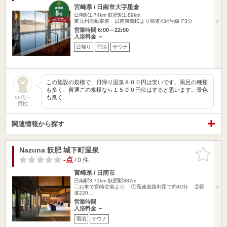
宮崎県 / 日南市大字星倉
日南駅1.74km
飫肥駅1.89km
東九州自動車道 日南東郷ICより県道434号線で3分
営業時間 6:00～22:00
入浴料金 ～
日帰り
宿泊
サウナ
この施設の規模で、日帰り温泉８００円は安いです。風呂の種類
も多く、普通この規模なら１５００円位はすると思います。景色
も良く…
50代～
男性
関連情報から探す
Nazuna 飫肥 城下町温泉
お気に入
りに追加
-点
/ 0 件
宮崎県 / 日南市
日南駅3.71km
飫肥駅887m
〇お車で宮崎空港より、 ①高速道路利用で約40分 ②国
道220…
営業時間
入浴料金 ～
宿泊
サウナ