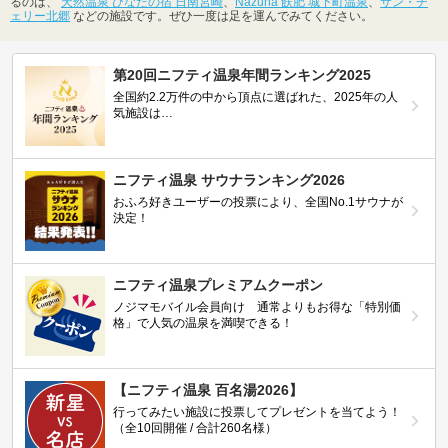
るのは、
天然温泉 ひなたの宿 日南宮崎
、
Nazuna 飫肥 城下町温泉
、
サン・チ
ェリー北郷
などの施設です。ぜひ一度は足を運んでみてください。
第20回ニフティ温泉年間ランキング2025
全国約2.2万件の中から頂点に選ばれた、2025年の人
気施設は…
ニフティ温泉 サウナランキング2026
おふろ好きユーザーの投票により、全国No.1サウナが
決定！
ニフティ温泉プレミアムクーポン
ノジマモバイル会員向け 通常よりもお得な「特別価
格」で人気の温泉を満喫できる！
【ニフティ温泉 百名湯2026】
行ってみたい施設に投票してプレゼントを当てよう！
（全10回開催 / 合計260名様）