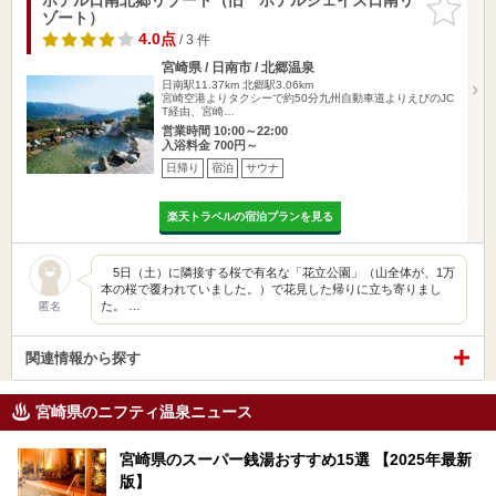
ゾート）
りに追加
4.0点
/ 3 件
宮崎県 / 日南市 / 北郷温泉
日南駅11.37km
北郷駅3.06km
宮崎空港よりタクシーで約50分九州自動車道よりえびのJC
T経由、宮崎…
営業時間 10:00～22:00
入浴料金 700円～
日帰り
宿泊
サウナ
楽天トラベルの宿泊プランを見る
5日（土）に隣接する桜で有名な「花立公園」（山全体が、1万
本の桜で覆われていました。）で花見した帰りに立ち寄りまし
た。 …
匿名
関連情報から探す
宮崎県のニフティ温泉ニュース
宮崎県のスーパー銭湯おすすめ15選 【2025年最新
版】