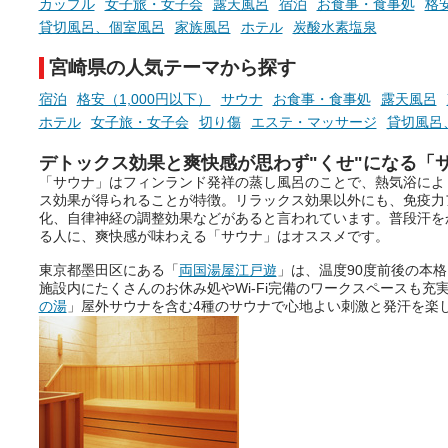
カップル
女子旅・女子会
露天風呂
宿泊
お食事・食事処
格安
貸切風呂、個室風呂
家族風呂
ホテル
炭酸水素塩泉
宮崎県の人気テーマから探す
宿泊
格安（1,000円以下）
サウナ
お食事・食事処
露天風呂
ホテル
女子旅・女子会
切り傷
エステ・マッサージ
貸切風呂
デトックス効果と爽快感が思わず"くせ"になる「
「サウナ」はフィンランド発祥の蒸し風呂のことで、熱気浴によ
ス効果が得られることが特徴。リラックス効果以外にも、免疫力
化、自律神経の調整効果などがあると言われています。普段汗を
る人に、爽快感が味わえる「サウナ」はオススメです。
東京都墨田区にある「
両国湯屋江戸遊
」は、温度90度前後の本
施設内にたくさんのお休み処やWi-Fi完備のワークスペースも充
の湯
」屋外サウナを含む4種のサウナで心地よい刺激と発汗を楽