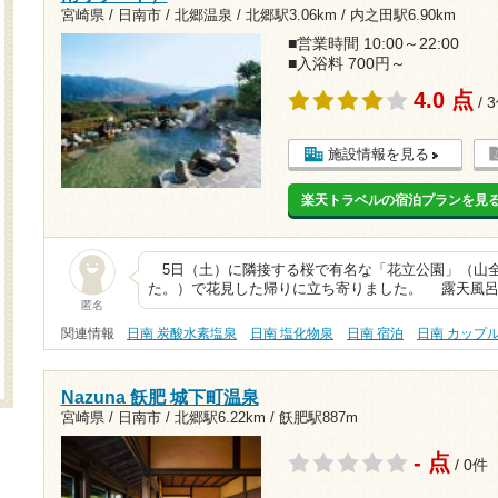
宮崎県 / 日南市 / 北郷温泉 /
北郷駅3.06km
/
内之田駅6.90km
■営業時間 10:00～22:00
■入浴料 700円～
4.0 点
/ 
施設情報を見る
楽天トラベルの宿泊プランを見
5日（土）に隣接する桜で有名な「花立公園」（山全
た。）で花見した帰りに立ち寄りました。 露天風呂
匿名
関連情報
日南 炭酸水素塩泉
日南 塩化物泉
日南 宿泊
日南 カップ
Nazuna 飫肥 城下町温泉
宮崎県 / 日南市 /
北郷駅6.22km
/
飫肥駅887m
- 点
/ 0件