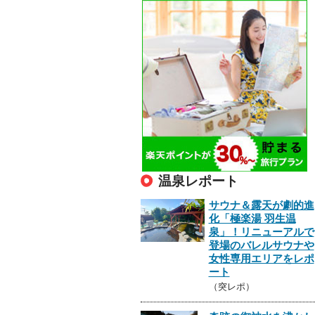
温泉レポート
サウナ＆露天が劇的進
化「極楽湯 羽生温
泉」！リニューアルで
登場のバレルサウナや
女性専用エリアをレポ
ート
（突レポ）