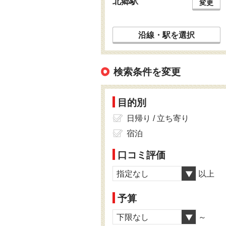
北郷駅
変更
沿線・駅を選択
検索条件を変更
目的別
日帰り / 立ち寄り
宿泊
口コミ評価
指定なし
以上
予算
下限なし
～