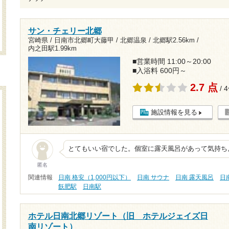
サン・チェリー北郷
宮崎県 / 日南市北郷町大藤甲 / 北郷温泉 /
北郷駅2.56km
/
内之田駅1.99km
■営業時間 11:00～20:00
■入浴料 600円～
2.7 点
/ 
施設情報を見る
とてもいい宿でした。個室に露天風呂があって気持ち
匿名
関連情報
日南 格安（1,000円以下）
日南 サウナ
日南 露天風呂
日
飫肥駅
日南駅
ホテル日南北郷リゾート（旧 ホテルジェイズ日
南リゾート）