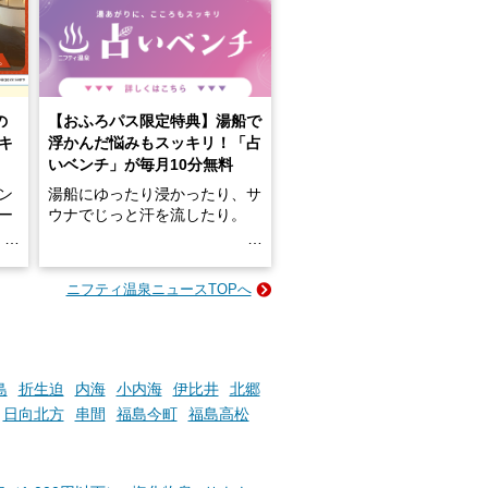
の
【おふろパス限定特典】湯船で
キ
浮かんだ悩みもスッキリ！「占
いベンチ」が毎月10分無料
ン
湯船にゆったり浸かったり、サ
ロー
ウナでじっと汗を流したり。
る
名
e-
ニフティ温泉ニュースTOPへ
い
そんな「一人でぼんやり過ごす
時間」、ふだん後回しにしてい
た「これからのこと」や「ちょ
っとした悩み」が、頭に浮かん
でくることはありませんか？
島
折生迫
内海
小内海
伊比井
北郷
日向北方
串間
福島今町
福島高松
お風呂でリラックスしているか
らこそ向き合える、大切な自分