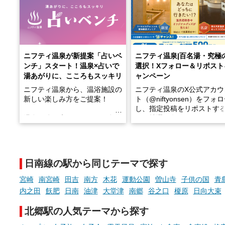
ニフティ温泉が新提案「占いベ
ニフティ温泉|百名湯・究極
ンチ」スタート！温泉×占いで
選択！Xフォロー＆リポスト
湯あがりに、こころもスッキリ
ャンペーン
ニフティ温泉から、温浴施設の
ニフティ温泉のX公式アカウ
新しい楽しみ方をご提案！
ト（@niftyonsen）をフォ
し、指定投稿をリポストす
温泉で体を癒したあとに、占い
と、抽選で各回26（ふろ）
でこころもスッキリ──そんな
様（合計260名様）に選べる
新体験が楽しめる「占いベン
GIFT500円分をプレゼント
チ」を展開中♨
たします。
日南線の駅から同じテーマで探す
手相やタロットなど気軽に楽し
める占いで、“ととのう”おふろ
宮崎
南宮崎
田吉
南方
木花
運動公園
曽山寺
子供の国
青
時間を、もっと特別に。
内之田
飫肥
日南
油津
大堂津
南郷
谷之口
榎原
日向大束
北郷駅の人気テーマから探す