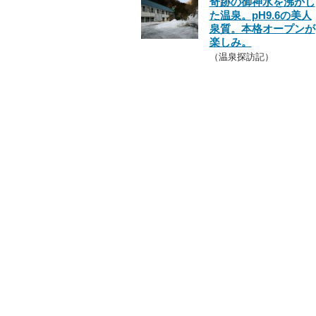
奇跡の御神水を沸かし
た温泉。pH9.6の美人
泉質。本格オープンが
楽しみ。
（温泉探訪記）