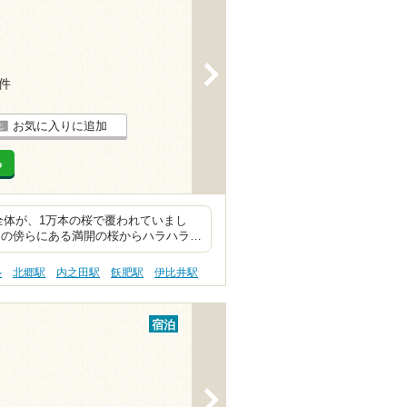
>
3件
お気に入りに追加
る
体が、1万本の桜で覆われていまし
の傍らにある満開の桜からハラハラ…
ル
北郷駅
内之田駅
飫肥駅
伊比井駅
宿泊
>