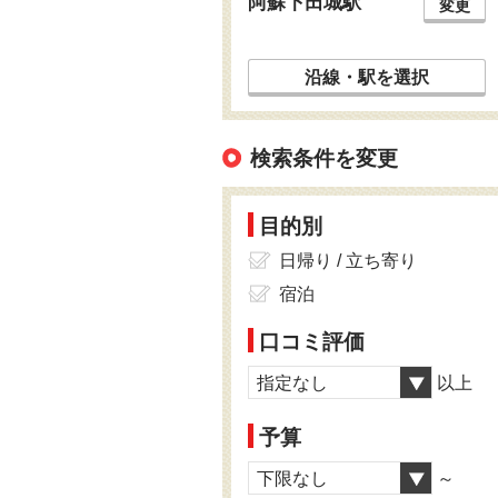
阿蘇下田城駅
変更
沿線・駅を選択
検索条件を変更
目的別
日帰り / 立ち寄り
宿泊
口コミ評価
指定なし
以上
予算
下限なし
～