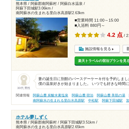
熊本県 / 阿蘇郡南阿蘇村 / 阿蘇白水温泉 /
阿蘇下田城駅3.06km
/
南阿蘇水の生まれる里白水高原駅2.63km
■営業時間 11:00～15:00
■入浴料 880円～
4.2 点
/ 
施設情報を見る
楽天トラベルの宿泊プランを見
妻の誕生日に別館のバースデーケーキ付を予約しまし
僕の温泉好きが始まりました。 いつでも好きな時間
30代 男性
関連情報
阿蘇山麓 炭酸水素塩泉
阿蘇山麓 宿泊
阿蘇山麓 美肌の湯
南阿蘇水の生まれる里白水高原駅
中松駅
阿蘇下田城駅
ホテル夢しずく
熊本県 / 阿蘇郡南阿蘇村 /
阿蘇下田城駅3.51km
/
南阿蘇水の生まれる里白水高原駅2.65km