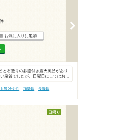
5件
>
お気に入りに追加
る
呂と石造りの碁盤付き露天風呂があり
い泉質でしたが、日曜日にしてはお…
山麓 冷え性
加勢駅
長陽駅
日帰り