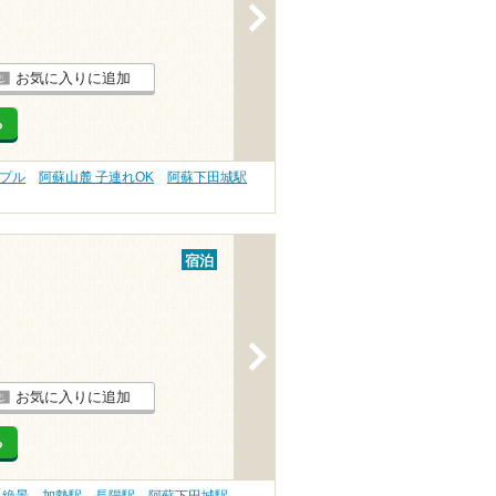
>
お気に入りに追加
る
ップル
阿蘇山麓 子連れOK
阿蘇下田城駅
宿泊
>
お気に入りに追加
る
 絶景
加勢駅
長陽駅
阿蘇下田城駅