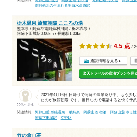
南阿蘇水の生まれる里白水高原駅
栃木温泉 旅館朝陽 こころの湯
熊本県 / 阿蘇郡南阿蘇村河陽 / 栃木温泉 /
阿蘇下田城駅3.06km
/
長陽駅1.03km
4.5 点
/ 
施設情報を見る
楽天トラベルの宿泊プランを見
2021年4月16日 日帰りで阿蘇の温泉巡り中、もう
たのが旅館朝陽 です。当日なので電話すると快く予約
50代～ 男性
関連情報
阿蘇山麓 単純温泉・単純泉
阿蘇山麓 宿泊
阿蘇山麓 冷え性
阿蘇下田城駅
立野駅
竹の倉山荘