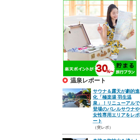
温泉レポート
サウナ＆露天が劇的進
化「極楽湯 羽生温
泉」！リニューアルで
登場のバレルサウナや
女性専用エリアをレポ
ート
（突レポ）