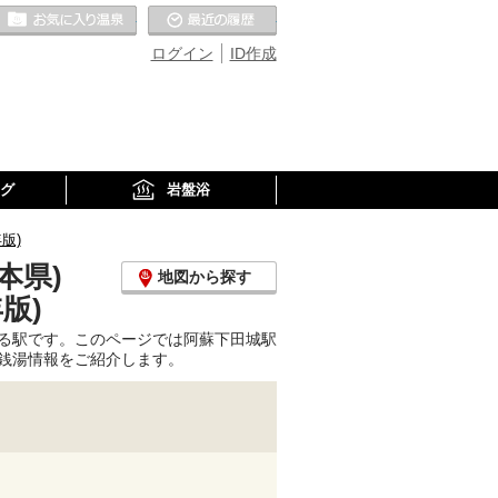
お気に入りの温泉
最近の履歴
ログイン
ID作成
グ
岩盤浴
版)
本県)
地図から探す
版)
る駅です。このページでは阿蘇下田城駅
銭湯情報をご紹介します。