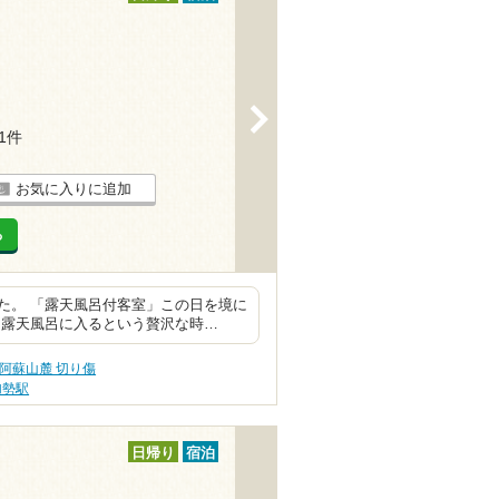
>
21件
お気に入りに追加
る
た。 「露天風呂付客室」この日を境に
に露天風呂に入るという贅沢な時…
阿蘇山麓 切り傷
加勢駅
日帰り
宿泊