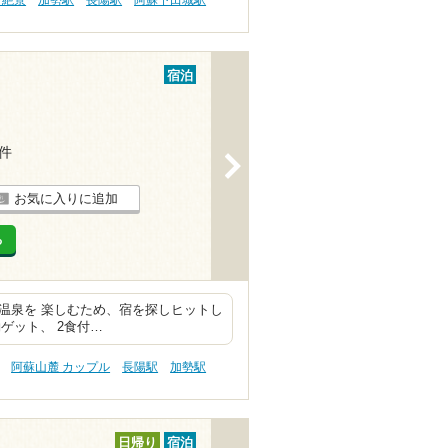
宿泊
2件
>
お気に入りに追加
る
少し温泉を 楽しむため、宿を探しヒットし
ゲット、 2食付…
阿蘇山麓 カップル
長陽駅
加勢駅
日帰り
宿泊