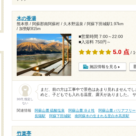
木の香湯
熊本県 / 阿蘇郡南阿蘇村 / 久木野温泉 /
阿蘇下田城駅1.97km
/
加勢駅815m
■営業時間 7:00～22:00
■入浴料 750円～
5.0 点
/ 
施設情報を見る
まだ、前の方は工事中で景色はあまり見れませんでし
めと、子どもでも入れる温度、露天がありました。 
30代 指定し
ない
関連情報
阿蘇山麓 硫酸塩泉
阿蘇山麓 冷え性
阿蘇山麓 バリアフリー
長陽駅
阿蘇下田城駅
南阿蘇水の生まれる里白水高原駅
竹楽亭