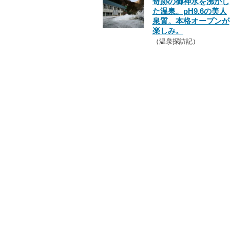
奇跡の御神水を沸かし
た温泉。pH9.6の美人
泉質。本格オープンが
楽しみ。
（温泉探訪記）