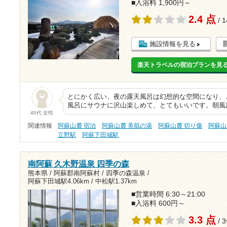
■入浴料 1,900円～
2.4 点
/ 
施設情報を見る
楽天トラベルの宿泊プランを見
とにかく広い、夜の露天風呂は幻想的な空間になり、
風呂にサウナに沢山楽しめて、とてもいいです。朝風
40代 女性
関連情報
阿蘇山麓 宿泊
阿蘇山麓 美肌の湯
阿蘇山麓 切り傷
阿蘇山
立野駅
阿蘇下田城駅
南阿蘇 久木野温泉 四季の森
熊本県 / 阿蘇郡南阿蘇村 / 四季の森温泉 /
阿蘇下田城駅4.06km
/
中松駅1.37km
■営業時間 6:30～21:00
■入浴料 600円～
3.3 点
/ 