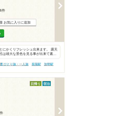
>
14件
お気に入りに追加
る
とにかくリフレッシュ出来ます。 露天
呂は雄大な景色を見る事が出来て素…
麓 ひとり旅・一人旅
長陽駅
加勢駅
日帰り
宿泊
>
3件