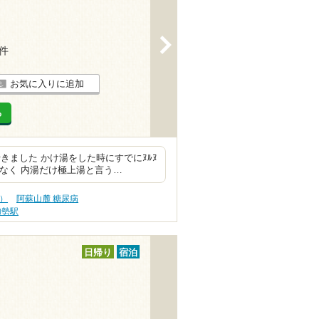
>
1件
お気に入りに追加
る
きました かけ湯をした時にすでにﾇﾙﾇ
もなく 内湯だけ極上湯と言う…
）
阿蘇山麓 糖尿病
加勢駅
日帰り
宿泊