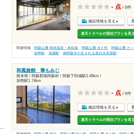
- 点
/ 0件
施設情報を見る
楽天トラベルの宿泊プランを見
関連情報
阿蘇山麓 単純温泉・単純泉
阿蘇山麓 冷え性
阿蘇山麓 カ
加勢駅
長陽駅
南阿蘇水の生まれる里白水高原駅
和風旅館 華もみじ
熊本県 / 阿蘇郡南阿蘇村 /
阿蘇下田城駅2.49km
/
加勢駅1.74km
- 点
/ 0件
施設情報を見る
楽天トラベルの宿泊プランを見
関連情報
阿蘇山麓 宿泊
阿蘇山麓 切り傷
阿蘇山麓 冷え性
阿蘇山麓