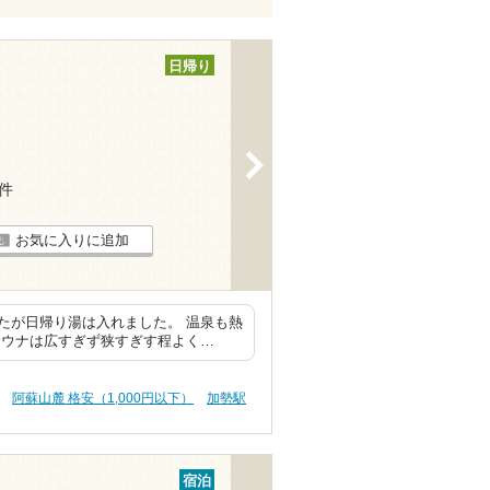
日帰り
>
1件
お気に入りに追加
たが日帰り湯は入れました。 温泉も熱
サウナは広すぎず狭すぎす程よく…
阿蘇山麓 格安（1,000円以下）
加勢駅
宿泊