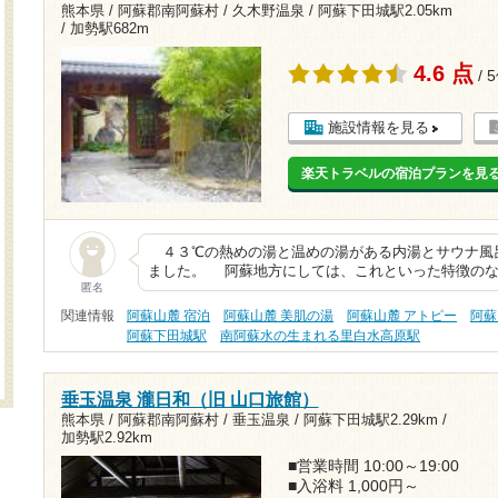
熊本県 / 阿蘇郡南阿蘇村 / 久木野温泉 /
阿蘇下田城駅2.05km
/
加勢駅682m
4.6 点
/ 
施設情報を見る
楽天トラベルの宿泊プランを見
４３℃の熱めの湯と温めの湯がある内湯とサウナ風
ました。 阿蘇地方にしては、これといった特徴のな
匿名
関連情報
阿蘇山麓 宿泊
阿蘇山麓 美肌の湯
阿蘇山麓 アトピー
阿蘇
阿蘇下田城駅
南阿蘇水の生まれる里白水高原駅
垂玉温泉 瀧日和（旧 山口旅館）
熊本県 / 阿蘇郡南阿蘇村 / 垂玉温泉 /
阿蘇下田城駅2.29km
/
加勢駅2.92km
■営業時間 10:00～19:00
■入浴料 1,000円～