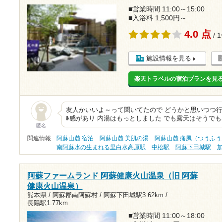
■営業時間 11:00～15:00
■入浴料 1,500円～
4.0 点
/ 
施設情報を見る
楽天トラベルの宿泊プランを見
友人かいいよ～って聞いてたので どうかと思いつつ行
ﾙ感があり 内湯はもっとしました でも露天はそうで
匿名
関連情報
阿蘇山麓 宿泊
阿蘇山麓 美肌の湯
阿蘇山麓 痛風（つうふう
南阿蘇水の生まれる里白水高原駅
中松駅
阿蘇下田城駅
阿蘇ファームランド 阿蘇健康火山温泉（旧 阿蘇
健康火山温泉）
熊本県 / 阿蘇郡南阿蘇村 /
阿蘇下田城駅3.62km
/
長陽駅1.77km
■営業時間 11:00～18:00