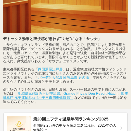
デトックス効果と爽快感が思わず"くせ"になる「サウナ」
「サウナ」はフィンランド発祥の蒸し風呂のことで、熱気浴により発汗作用と
新陳代謝を高めてデトックス効果が得られることが特徴。リラックス効果以外
にも、免疫力アップや、温度差刺激による副腎の強化、自律神経の調整効果な
どがあると言われています。普段汗をかくことが少なく新陳代謝が低下してい
る人に、爽快感が味わえる「サウナ」はオススメです。
東京都墨田区にある「
両国湯屋江戸遊
」は、温度90度前後の本格フィンランド
式ドライサウナ。その他施設内にたくさんのお休み処やWi-Fi完備のワークスペ
ースも充実。また、「
バーデと天然温泉 豊島園 庭の湯
」屋外サウナを含む4種
のサウナで心地よい刺激と発汗を楽しめます。
高浜駅のサウナ付きの温泉、日帰り温泉、スーパー銭湯の中でも特に人気があ
るのは、
地域還元施設みらい交流館
、
Grande Private Dog Resort Hitach
、
四季
健幸館 浅美運輸Spa（小美玉市四季健康館）
などの施設です。ぜひ一度は足を
運んでみてください。
第20回ニフティ温泉年間ランキング2025
全国約2.2万件の中から頂点に選ばれた、2025年の人
気施設は…