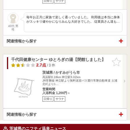
日帰り
サウナ
毎年お正月に家族で楽しく通っていました。 利用後は本当に身体
がスッキリ健やかになりみんな大好きでした。 従業員さん達も…
40代 男
性
関連情報から探す
千代田健康センター ゆとろぎの湯【閉館しました】
お気に入
りに追加
2.7点
/ 3 件
茨城県 / かすみがうら市
高浜駅8.18km
神立駅3.02km
JR常磐線 神立駅より無料送迎バス運行常磐自動車道 土浦
北ICより1…
営業時間
入浴料金 1,200円～
日帰り
サウナ
関連情報から探す
茨城県のニフティ温泉ニュース