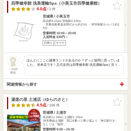
四季健幸館 浅美運輸Spa（小美玉市四季健康館）
お気に入
りに追加
4.0点
/ 1 件
茨城県 / 小美玉市
高浜駅9.41km
羽鳥駅4.42km
・常磐自動車道岩間ICから約15分 ・JR羽鳥駅からバス約1
5分、…
営業時間 10:00～20:00
入浴料金 630円～
日帰り
サウナ
ほんとにここに健康ランドがあるのか？ずっと疑問に思っていま
した。 初来店です！正式名所は四季健幸館 浅見運輸Spaと言う…
～10代
男性
関連情報から探す
湯楽の里 土浦店（ゆらのさと）
お気に入
りに追加
4.5点
/ 106 件
茨城県 / 土浦市
高浜駅11.39km
土浦駅1.15km
JR常磐線土浦駅 西口6番バス乗り場より「神立駅行き」
もしくは「協同…
営業時間 9:00～24:30