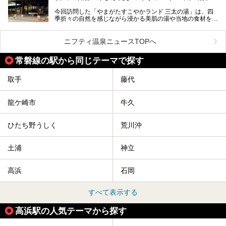
「道の駅 常総」「TSUTAYA BOOKSTORE」と並ぶ巨大な商
今回訪問した「やまがたすこやかランド 三太の湯」は、四
業施設の一角に構えられた店内では、関東最大級となる合計
季折々の自然を感じながら浸かる美肌の湯や当地の食材を使
10室のサウナと自家源泉温泉、高濃度炭酸泉を満喫でき、
ったグルメが魅力の日帰り温泉。
夕暮れ時には涙のでるような「マジックアワー」に出会える
というウワサ。気になる全貌をレポートします！
紅葉シーズンを迎えた11月は、より多くの人に絶景入浴を
ニフティ温泉ニュースTOPへ
楽しんでもらえるよう、「紅葉祭」をはじめ、さまざまなサ
ービスやイベントが実施されます。
常磐線の駅から同じテーマで探す
※2024年の紅葉祭は終了いたしました。
取手
藤代
龍ケ崎市
牛久
ひたち野うしく
荒川沖
土浦
神立
高浜
石岡
すべて表示する
高浜駅の人気テーマから探す