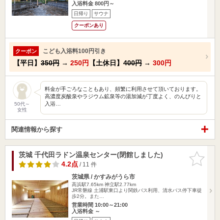
入浴料金 800円～
日帰り
サウナ
クーポンあり
こども入浴料100円引き
クーポン
【平日】
350円
→
250円
【土休日】
400円
→
300円
料金が手ごろなこともあり、頻繁に利用させて頂いております。
高濃度炭酸泉やラジウム鉱泉等の湯加減が丁度よく、のんびりと
入浴…
50代～
女性
関連情報から探す
茨城 千代田ラドン温泉センター(閉館しました)
お気に入
りに追加
4.2点
/ 11 件
茨城県 / かすみがうら市
高浜駅7.65km
神立駅2.77km
JR常磐線 土浦駅東口より関鉄バス利用、清水バス停下車徒
歩2分。また…
営業時間 10:00～21:00
入浴料金 ～