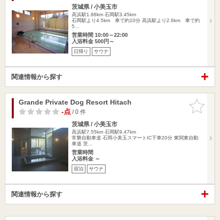
茨城県 / 小美玉市
高浜駅1.88km
石岡駅3.45km
石岡駅より4.5km 車で約10分 高浜駅より2.6km 車で約
5…
営業時間 10:00～22:00
入浴料金 500円～
日帰り
サウナ
関連情報から探す
Grande Private Dog Resort Hitach
お気に入
りに追加
-点
/ 0 件
茨城県 / 小美玉市
高浜駅7.55km
石岡駅9.47km
常磐自動車道 石岡小美玉スマートIC下車20分 東関東自動
車道 茨…
営業時間
入浴料金 ～
宿泊
サウナ
関連情報から探す