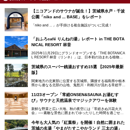
【ニコアンドのサウナが誕生！】茨城県水戸・千波
公園「niko and ... BASE」をレポート
「niko and ... 」が手掛ける複合施設がついに完成！
サウナやカフェ、BBQエリア併設の「niko and ... BASE」が
茨城県水戸・千波公園に2026年4月23日（木）待望のオー
「おふろcafé りんねの湯」レポート in THE BOTA
プンを迎えます。
NICAL RESORT 林音
2025年11月29日にグランドオープンする「THE BOTANICA
L RESORT 林音（リンネ）」は、日本初の泊まれる植物
この記事では、オープンに先駆けプレス向けに行われた体験
園！アクティビティ・温泉・食・宿泊を一体的に楽しめる体
会にライターが参加。ひと足お先に、サウナをはじめとする
験型リゾートです。その中でも注目されているのが「おふろ
施設を体験してきました！
茨城県のスーパー銭湯おすすめ15選 【2025年最新
café りんねの湯」。内覧会に参加して、ひと足お先に体験
版】
してきました。
関東地方の北東部に位置する茨城県。隣接する福島県や栃木
県から連なる北部の山地、鬼怒川・利根川が流れる常総平野
から霞ヶ浦・北浦周辺に広がる南部の平野と水郷地帯、さら
に日立や大洗、鹿島など数々の漁港が並ぶ東部の太平洋岸
11/23オープン「常総ONSEN&SAUNA お湯むす
と、同じ県内でもさまざまな景色を見られるのが魅力です。
び」サウナと天然温泉でマジックアワーを体験
そんな茨城県では、温泉もエリアごとに成分が多種多様なの
新鮮な野菜と広い大地、秋の夜空には「常総きぬ川花火大
が特徴的。なかでもおすすめのスーパー銭湯をご紹介しま
会」──素敵な景色に囲まれてゆったりした時間を過ごせる
す。
茨城県常総市に、2024年11月23日（土）、魅力たっぷりの
温浴施設「常総ONSEN&SAUNA お湯むすび」がオープンし
今年も大人気の「紅葉祭」を開催！自然に囲まれた
ます。
茨城の名湯「やまがたすこやかランド 三太の湯」