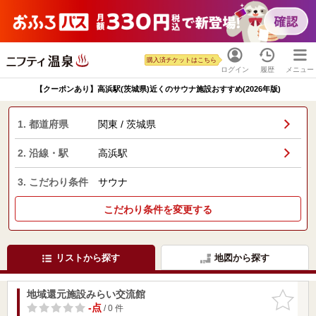
購入済チケットはこちら
ログイン
履歴
メニュー
【クーポンあり】高浜駅(茨城県)近くのサウナ施設おすすめ(2026年版)
1. 都道府県
関東 / 茨城県
2. 沿線・駅
高浜駅
3. こだわり条件
サウナ
こだわり条件を変更する
リストから探す
地図から探す
地域還元施設みらい交流館
お気に入
りに追加
-点
/ 0 件