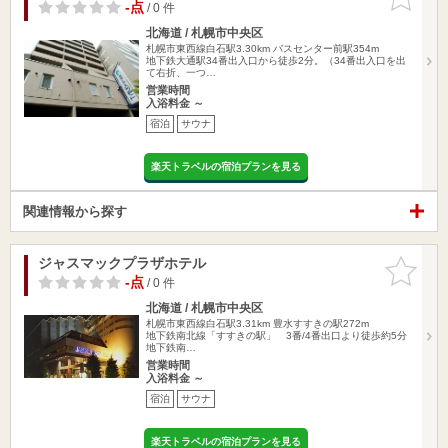
りに追加
-点
/ 0 件
北海道 / 札幌市中央区
札幌市東西線白石駅3.30km
バスセンター前駅354m
地下鉄大通駅34番出入口から徒歩2分。（34番出入口を出
て右折、一つ…
営業時間
入浴料金 ～
宿泊
サウナ
楽天トラベルの宿泊プランを見る
関連情報から探す
ジャスマックプラザホテル
お気に入
りに追加
-点
/ 0 件
北海道 / 札幌市中央区
札幌市東西線白石駅3.31km
豊水すすきの駅272m
地下鉄南北線「すすきの駅」 3番/4番出口より徒歩約5分
地下鉄南…
営業時間
入浴料金 ～
宿泊
サウナ
楽天トラベルの宿泊プランを見る