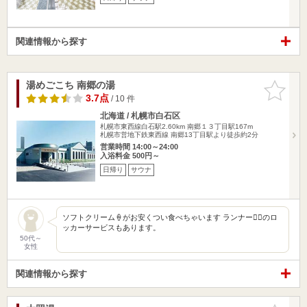
関連情報から探す
湯めごこち 南郷の湯
お気に入
りに追加
3.7点
/ 10 件
北海道 / 札幌市白石区
札幌市東西線白石駅2.60km
南郷１３丁目駅167m
札幌市営地下鉄東西線 南郷13丁目駅より徒歩約2分
営業時間 14:00～24:00
入浴料金 500円～
日帰り
サウナ
ソフトクリーム🍦がお安くつい食べちゃいます ランナー🏃‍♀️のロ
ッカーサービスもあります。
50代～
女性
関連情報から探す