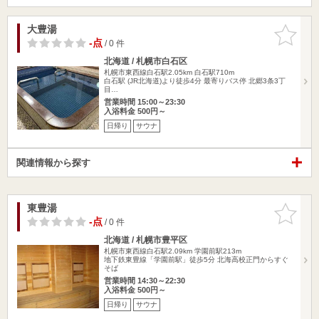
大豊湯
お気に入
りに追加
-点
/ 0 件
北海道 / 札幌市白石区
札幌市東西線白石駅2.05km
白石駅710m
白石駅 (JR北海道)より徒歩4分 最寄りバス停 北郷3条3丁
目…
営業時間 15:00～23:30
入浴料金 500円～
日帰り
サウナ
関連情報から探す
東豊湯
お気に入
りに追加
-点
/ 0 件
北海道 / 札幌市豊平区
札幌市東西線白石駅2.09km
学園前駅213m
地下鉄東豊線「学園前駅」徒歩5分 北海高校正門からすぐ
そば
営業時間 14:30～22:30
入浴料金 500円～
日帰り
サウナ