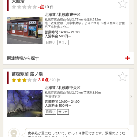
大照湯
お気に入
りに追加
-点
/ 0 件
北海道 / 札幌市豊平区
札幌市東西線白石駅2.77km
福住駅932m
地下鉄東豊線「月寒中央駅」よりバス月82番⇒西岡市営住
宅下車徒歩３分…
営業時間 14:00～21:00
入浴料金 500円～
日帰り
サウナ
関連情報から探す
苗穂駅前 蔵ノ湯
お気に入
りに追加
3.0点
/ 20 件
北海道 / 札幌市中央区
札幌市東西線白石駅2.79km
苗穂駅326m
JR苗穂駅前
営業時間 10:00～24:00
入浴料金 500円～
日帰り
サウナ
食事処が畳になっていて、ゆっくり休憩できます。洞窟のような