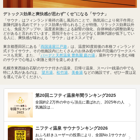
デトックス効果と爽快感が思わず"くせ"になる「サウナ」
「サウナ」はフィンランド発祥の蒸し風呂のことで、熱気浴により発汗作用と
新陳代謝を高めてデトックス効果が得られることが特徴。リラックス効果以外
にも、免疫力アップや、温度差刺激による副腎の強化、自律神経の調整効果な
どがあると言われています。普段汗をかくことが少なく新陳代謝が低下してい
る人に、爽快感が味わえる「サウナ」はオススメです。
東京都墨田区にある「
両国湯屋江戸遊
」は、温度90度前後の本格フィンランド
式ドライサウナ。その他施設内にたくさんのお休み処やWi-Fi完備のワークスペ
ースも充実。また、「
バーデと天然温泉 豊島園 庭の湯
」屋外サウナを含む4種
のサウナで心地よい刺激と発汗を楽しめます。
札幌市東西線白石駅のサウナ付きの温泉、日帰り温泉、スーパー銭湯の中でも
特に人気があるのは、
望月湯
、
松竹湯
、
美春湯
などの施設です。ぜひ一度は足
を運んでみてください。
第20回ニフティ温泉年間ランキング2025
全国約2.2万件の中から頂点に選ばれた、2025年の人
気施設は…
ニフティ温泉 サウナランキング2026
おふろ好きユーザーの投票により、全国No.1サウナが
決定！