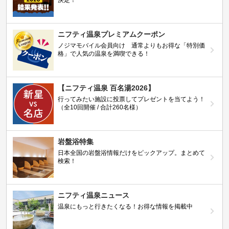
ニフティ温泉プレミアムクーポン
ノジマモバイル会員向け 通常よりもお得な「特別価
格」で人気の温泉を満喫できる！
【ニフティ温泉 百名湯2026】
行ってみたい施設に投票してプレゼントを当てよう！
（全10回開催 / 合計260名様）
岩盤浴特集
日本全国の岩盤浴情報だけをピックアップ。まとめて
検索！
ニフティ温泉ニュース
温泉にもっと行きたくなる！お得な情報を掲載中