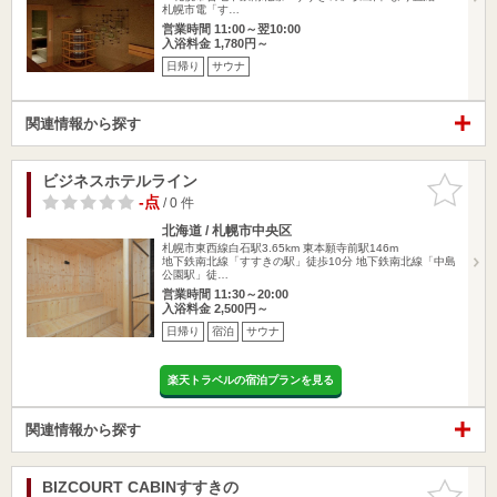
札幌市電「す…
営業時間 11:00～翌10:00
入浴料金 1,780円～
日帰り
サウナ
関連情報から探す
ビジネスホテルライン
お気に入
りに追加
-点
/ 0 件
北海道 / 札幌市中央区
札幌市東西線白石駅3.65km
東本願寺前駅146m
地下鉄南北線「すすきの駅」徒歩10分 地下鉄南北線「中島
公園駅」徒…
営業時間 11:30～20:00
入浴料金 2,500円～
日帰り
宿泊
サウナ
楽天トラベルの宿泊プランを見る
関連情報から探す
BIZCOURT CABINすすきの
お気に入