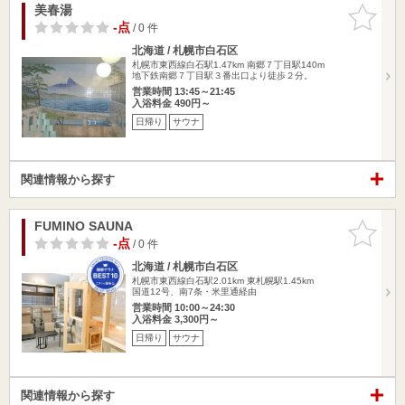
美春湯
お気に入
りに追加
-点
/ 0 件
北海道 / 札幌市白石区
札幌市東西線白石駅1.47km
南郷７丁目駅140m
地下鉄南郷７丁目駅３番出口より徒歩２分。
営業時間 13:45～21:45
入浴料金 490円～
日帰り
サウナ
関連情報から探す
FUMINO SAUNA
お気に入
りに追加
-点
/ 0 件
北海道 / 札幌市白石区
札幌市東西線白石駅2.01km
東札幌駅1.45km
国道12号、南7条・米里通経由
営業時間 10:00～24:30
入浴料金 3,300円～
日帰り
サウナ
関連情報から探す