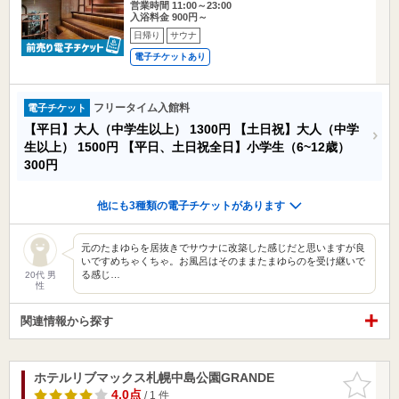
営業時間 11:00～23:00
入浴料金 900円～
日帰り
サウナ
電子チケットあり
フリータイム入館料
電子チケット
【平日】大人（中学生以上）
1300円
【土日祝】大人（中学
生以上）
1500円
【平日、土日祝全日】小学生（6~12歳）
300円
他にも3種類の電子チケットがあります
元のたまゆらを居抜きでサウナに改築した感じだと思いますが良
いですめちゃくちゃ。お風呂はそのままたまゆらのを受け継いで
る感じ…
20代 男
性
関連情報から探す
ホテルリブマックス札幌中島公園GRANDE
お気に入
りに追加
4.0点
/ 1 件