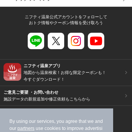
ニフティ温泉公式アカウントをフォローして
おトク情報やクーポン情報を受け取ろう
ニフティ温泉アプリ
地図から温泉検索！お得な限定クーポンも！
今すぐダウンロード！
ご意見ご要望 ・お問い合わせ
施設データの新規追加や修正依頼もこちらから
スマートフォン
/
PC
加盟店募集（資料請求）
広告出稿のご案内
By using our services, you agree that we and
our
partners
use cookies to improve advertisi
利用規約
ライフスタイルMEMBERS+規約