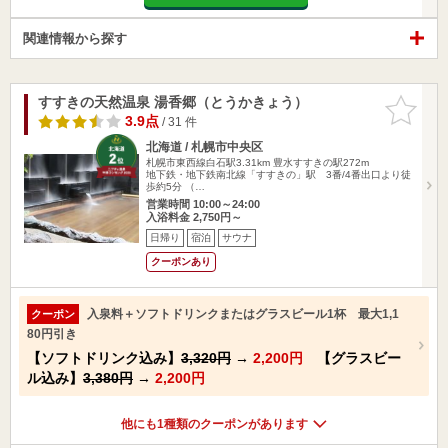
関連情報から探す
すすきの天然温泉 湯香郷（とうかきょう）
お気に入
りに追加
3.9点
/ 31 件
北海道 / 札幌市中央区
札幌市東西線白石駅3.31km
豊水すすきの駅272m
地下鉄・地下鉄南北線「すすきの」駅 3番/4番出口より徒
歩約5分 （…
営業時間 10:00～24:00
入浴料金 2,750円～
日帰り
宿泊
サウナ
クーポンあり
入泉料＋ソフトドリンクまたはグラスビール1杯 最大1,1
クーポン
80円引き
【ソフトドリンク込み】
3,320円
→
2,200円
【グラスビー
ル込み】
3,380円
→
2,200円
他にも1種類のクーポンがあります