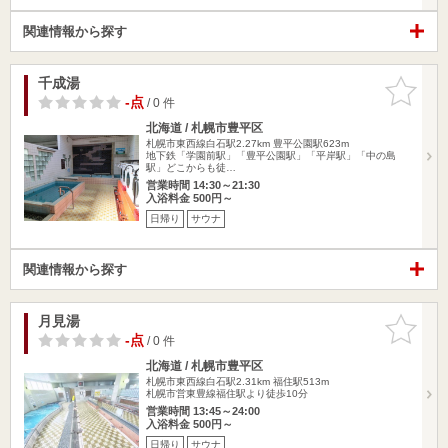
関連情報から探す
千成湯
お気に入
りに追加
-点
/ 0 件
北海道 / 札幌市豊平区
札幌市東西線白石駅2.27km
豊平公園駅623m
地下鉄「学園前駅」「豊平公園駅」「平岸駅」「中の島
駅」どこからも徒…
営業時間 14:30～21:30
入浴料金 500円～
日帰り
サウナ
関連情報から探す
月見湯
お気に入
りに追加
-点
/ 0 件
北海道 / 札幌市豊平区
札幌市東西線白石駅2.31km
福住駅513m
札幌市営東豊線福住駅より徒歩10分
営業時間 13:45～24:00
入浴料金 500円～
日帰り
サウナ