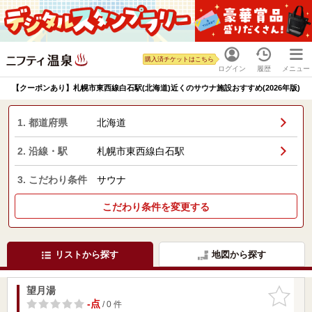
購入済チケットはこちら
ログイン
履歴
メニュー
【クーポンあり】札幌市東西線白石駅(北海道)近くのサウナ施設おすすめ(2026年版)
1. 都道府県
北海道
2. 沿線・駅
札幌市東西線白石駅
3. こだわり条件
サウナ
こだわり条件を変更する
リストから探す
地図から探す
望月湯
お気に入
りに追加
-点
/ 0 件