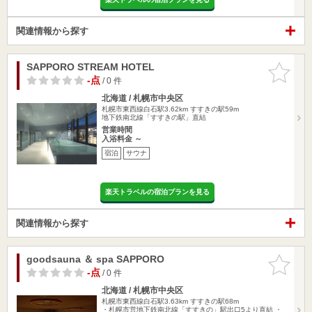
関連情報から探す
SAPPORO STREAM HOTEL
お気に入
りに追加
-点
/ 0 件
北海道 / 札幌市中央区
札幌市東西線白石駅3.62km
すすきの駅59m
地下鉄南北線「すすきの駅」直結
営業時間
入浴料金 ～
宿泊
サウナ
楽天トラベルの宿泊プランを見る
関連情報から探す
goodsauna ＆ spa SAPPORO
お気に入
りに追加
-点
/ 0 件
北海道 / 札幌市中央区
札幌市東西線白石駅3.63km
すすきの駅68m
・札幌市営地下鉄南北線「すすきの」駅出口5より直結 ・