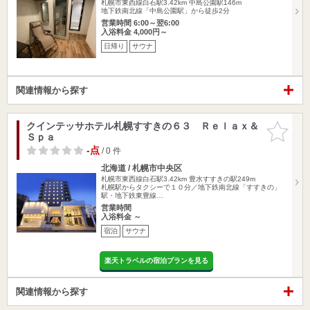
札幌市東西線白石駅3.42km
中島公園駅146m
地下鉄南北線「中島公園駅」から徒歩2分
営業時間 6:00～翌6:00
入浴料金 4,000円～
日帰り
サウナ
関連情報から探す
クインテッサホテル札幌すすきの６３ Ｒｅｌａｘ＆
お気に入
Ｓｐａ
りに追加
-点
/ 0 件
北海道 / 札幌市中央区
札幌市東西線白石駅3.42km
豊水すすきの駅249m
札幌駅からタクシーで１０分／地下鉄南北線「すすきの」
駅・地下鉄東豊線…
営業時間
入浴料金 ～
宿泊
サウナ
楽天トラベルの宿泊プランを見る
関連情報から探す