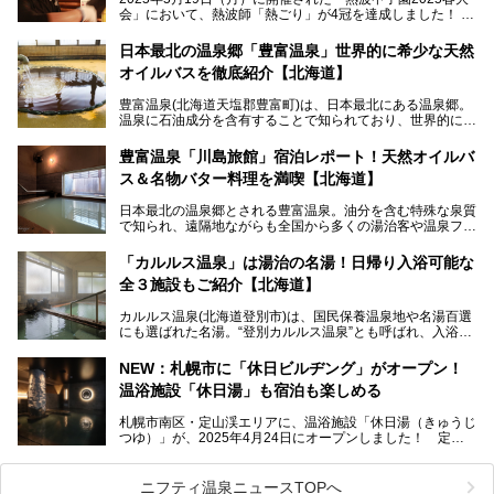
会」において、熱波師「熱ごり」が4冠を達成しました！
このたび、バルクオム賞の受賞を記念して、熱ごりさんの活
動拠点である北海道の銭湯「湯屋・サーモン」にて、メンズ
日本最北の温泉郷「豊富温泉」世界的に希少な天然
スキンケアブランド バルクオムの「ONE DAY KIT」を数量
オイルバスを徹底紹介【北海道】
限定でプレゼントいたします。
老若男女問わず、多くの方にご体験いただける製品ですの
豊富温泉(北海道天塩郡豊富町)は、日本最北にある温泉郷。
で、ぜひお試しください。※6月13日配布開始、なくなり次
温泉に石油成分を含有することで知られており、世界的にも
第終了
大変希少な泉質です。また、油分が乾癬やアトピー性皮膚炎
に特効があると言われ、遠隔地ながらも全国から湯治・療養
───
豊富温泉「川島旅館」宿泊レポート！天然オイルバ
目的で多くの人々が訪れます。
提供元：株式会社バルクオム【PR】
ス＆名物バター料理を満喫【北海道】
この記事は株式会社バルクオム商品のPR記事です。
今回、四半世紀以上に渡り全国の温泉を巡り続ける筆者が現
日本最北の温泉郷とされる豊富温泉。油分を含む特殊な泉質
地体験し、独自の視点で豊富温泉の“天然オイルバス”をレポ
で知られ、遠隔地ながらも全国から多くの湯治客や温泉ファ
ート。温泉地概要や日帰り入浴施設をはじめ、宿泊施設・ア
ンが訪れる地です。
クセスまで徹底紹介します！
「カルルス温泉」は湯治の名湯！日帰り入浴可能な
「川島旅館」は、豊富温泉の開湯当初から営業する老舗旅
全３施設もご紹介【北海道】
館。とりわけ温泉の良さと名物のバター料理に定評があり、
口コミの評判も非常に高い宿。今回は筆者自ら宿泊し、自慢
カルルス温泉(北海道登別市)は、国民保養温泉地や名湯百選
の温泉や料理をはじめ、パブリックスペース・客室など宿の
にも選ばれた名湯。“登別カルルス温泉”とも呼ばれ、入浴剤
全貌を徹底的にご紹介します！
としてその名を聞いたことがある方も多いでしょう。観光色
豊かな登別温泉とは対照的な存在で、今も湯治場的な要素が
NEW：札幌市に「休日ビルヂング」がオープン！
残る閑静な温泉地です。
温浴施設「休日湯」も宿泊も楽しめる
今回、四半世紀以上に渡り全国の温泉を巡り続ける筆者が現
札幌市南区・定山渓エリアに、温浴施設「休日湯（きゅうじ
地体験し、カルルス温泉をご紹介。温泉地の概要や泉質解説
つゆ）」が、2025年4月24日にオープンしました！ 定山
をはじめ、日帰り入浴可能な全３施設の紹介・周辺観光・ア
渓の新たなランドマーク「休日ビルヂング」として誕生した
クセスまで徹底紹介します！
この施設は、温泉・サウナの「休日湯」・ラウンジの「THE
LOUNGE DAYOF」・グルメ「休日洋麺店」・ホテル「エク
ニフティ温泉ニュースTOPへ