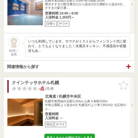
札幌市東西線白石駅3.51km
狸小路駅180m
豊水すすきの駅②番出口から徒歩2分大通駅から徒歩4分、
すすきの駅①番…
営業時間 10:00～8:00
入浴料金 1,350円～
日帰り
サウナ
いつも利用しています。サウナがミストからフィンランド式に変
わり、とてもよくなりました！水風呂キンキン。不感温浴や岩盤
浴もあ…
50代～
女性
関連情報から探す
クインテッサホテル札幌
お気に入
りに追加
-点
/ 0 件
北海道 / 札幌市中央区
札幌市東西線白石駅3.60km
山鼻９条駅208m
中島公園駅より徒歩4分 札幌北ICより車で約24分 北広島IC
よ…
営業時間
入浴料金 ～
宿泊
サウナ
楽天トラベルの宿泊プランを見る