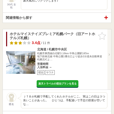
露天風呂にワクワクします♪
30代 女
性
関連情報から探す
ホテルマイステイズプレミア札幌パーク（旧アートホ
お気に入
テルズ札幌）
りに追加
3.4点
/ 11 件
北海道 / 札幌市中央区
札幌市東西線白石駅3.16km
中島公園駅185m
地下鉄南北線 中島公園1番出口より徒歩2分道央自動車道
札幌北ICよ…
営業時間
入浴料金 ～
宿泊
サウナ
楽天トラベルの宿泊プランを見る
ＪＴＢが札幌で手配してくれたホテルがここ。 実はこの日は３つ
良いことがあった。 ひとつは、手配違いで予定の部屋が空いて
な…
匿名