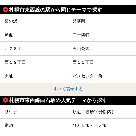
スクラメーションホテル」で構成された、まさに大人の癒し
空間。
札幌市東西線の駅から同じテーマで探す
今回は、そんな「休日ビルヂング」の魅力を5つのポイント
からご紹介します。
宮の沢
発寒南
琴似
二十四軒
西２８丁目
円山公園
西１８丁目
西１１丁目
大通
バスセンター前
すべて表示する
札幌市東西線白石駅の人気テーマから探す
サウナ
駅近（徒歩10分以内）
宿泊
ひとり旅・一人旅