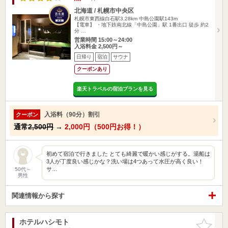
北海道 / 札幌市中央区
札幌市東西線白石駅3.28km
中島公園駅143m
【電車】 ・地下鉄南北線「中島公園」駅 1番出口 徒歩 約2
分 …
営業時間 15:00～24:00
入浴料金 2,500円～
日帰り
宿泊
サウナ
クーポンあり
楽天トラベルの宿泊プランを見る
入浴料（90分）割引
クーポン
通常
2,500円
→
2,000円（500円お得！）
初めて宿泊で行きました とても綺麗で暖かい感じがする。湯船は
3人が丁度良い感じかな？洗い場は4つあって水圧が高く良い！
サ…
50代～
男性
関連情報から探す
ホテルハシモト
お気に入