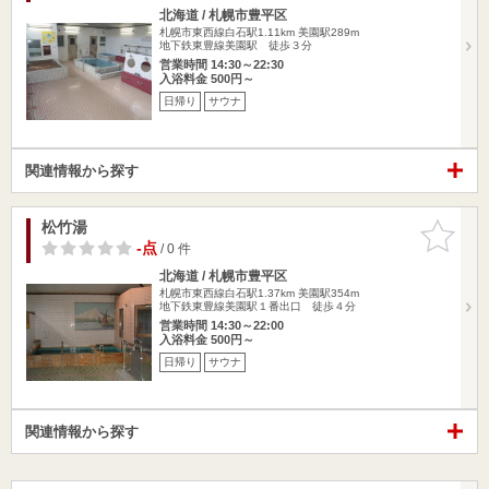
北海道 / 札幌市豊平区
札幌市東西線白石駅1.11km
美園駅289m
地下鉄東豊線美園駅 徒歩３分
営業時間 14:30～22:30
入浴料金 500円～
日帰り
サウナ
関連情報から探す
松竹湯
お気に入
りに追加
-点
/ 0 件
北海道 / 札幌市豊平区
札幌市東西線白石駅1.37km
美園駅354m
地下鉄東豊線美園駅１番出口 徒歩４分
営業時間 14:30～22:00
入浴料金 500円～
日帰り
サウナ
関連情報から探す