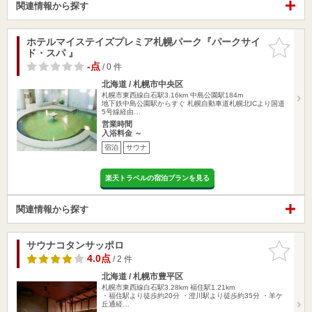
関連情報から探す
ホテルマイステイズプレミア札幌パーク『パークサイ
お気に入
ド・スパ 』
りに追加
-点
/ 0 件
北海道 / 札幌市中央区
札幌市東西線白石駅3.16km
中島公園駅184m
地下鉄中島公園駅からすぐ 札幌自動車道札幌北ICより国道
5号線経由…
営業時間
入浴料金 ～
宿泊
サウナ
楽天トラベルの宿泊プランを見る
関連情報から探す
サウナコタンサッポロ
お気に入
りに追加
4.0点
/ 2 件
北海道 / 札幌市豊平区
札幌市東西線白石駅3.28km
福住駅1.21km
・福住駅より徒歩約20分 ・澄川駅より徒歩約35分 ・羊ケ
丘通経…