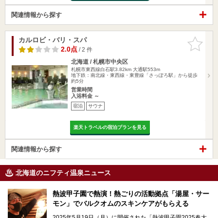
関連情報から探す
カルロビ・バリ・スパ
お気に入
りに追加
2.0点
/ 2 件
北海道 / 札幌市中央区
札幌市東西線白石駅3.82km
大通駅553m
地下鉄：南北線・東西線・東豊線「さっぽろ駅」から徒歩
約5分
営業時間
入浴料金 ～
宿泊
サウナ
楽天トラベルの宿泊プランを見る
関連情報から探す
北海道のニフティ温泉ニュース
熱波甲子園で熱演！熱ごりの活動拠点「湯屋・サー
モン」でバルクオムのスキンケアがもらえる
2025年5月19日（月）に開催された「熱波甲子園2025春大