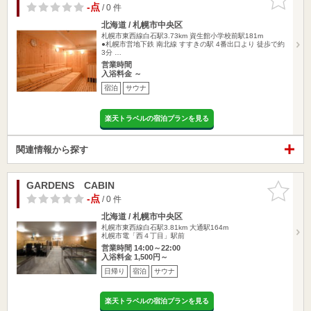
りに追加
-点
/ 0 件
北海道 / 札幌市中央区
札幌市東西線白石駅3.73km
資生館小学校前駅181m
●札幌市営地下鉄 南北線 すすきの駅 4番出口より 徒歩で約
3分 …
営業時間
入浴料金 ～
宿泊
サウナ
楽天トラベルの宿泊プランを見る
関連情報から探す
GARDENS CABIN
お気に入
りに追加
-点
/ 0 件
北海道 / 札幌市中央区
札幌市東西線白石駅3.81km
大通駅164m
札幌市電「西４丁目」駅前
営業時間 14:00～22:00
入浴料金 1,500円～
日帰り
宿泊
サウナ
楽天トラベルの宿泊プランを見る