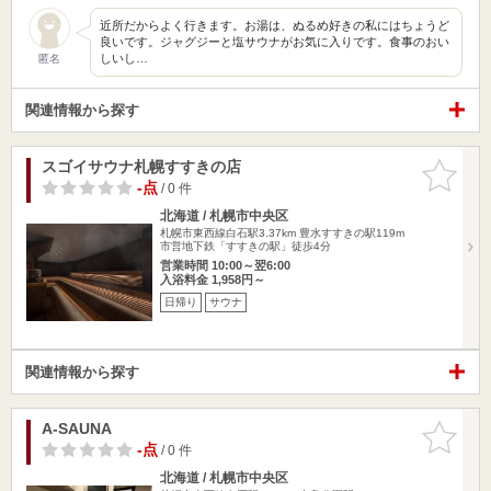
近所だからよく行きます。お湯は、ぬるめ好きの私にはちょうど
良いです。ジャグジーと塩サウナがお気に入りです。食事のおい
しいし…
匿名
関連情報から探す
スゴイサウナ札幌すすきの店
お気に入
りに追加
-点
/ 0 件
北海道 / 札幌市中央区
札幌市東西線白石駅3.37km
豊水すすきの駅119m
市営地下鉄「すすきの駅」徒歩4分
営業時間 10:00～翌6:00
入浴料金 1,958円～
日帰り
サウナ
関連情報から探す
A-SAUNA
お気に入
りに追加
-点
/ 0 件
北海道 / 札幌市中央区