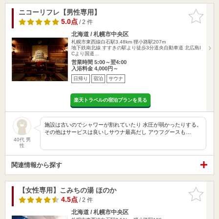
ニコーリフレ【男性専用】
お気に入
りに追加
5.0点
/ 2 件
北海道 / 札幌市中央区
札幌市東西線白石駅3.48km
狸小路駅207m
地下鉄南北線 すすきの駅より徒歩3分道央自動車道 北広島I
Cより国道…
営業時間 5:00～翌4:00
入浴料金 4,000円～
日帰り
宿泊
サウナ
楽天トラベルの宿泊プランを見る
施設は古いのでシャワーが割れていたり 水圧が弱かったりする。
その他はサービスは良いしサウナ最高だし アウフグースも…
40代 男
性
関連情報から探す
【女性専用】こみちの湯 ほのか
お気に入
りに追加
4.5点
/ 2 件
北海道 / 札幌市中央区