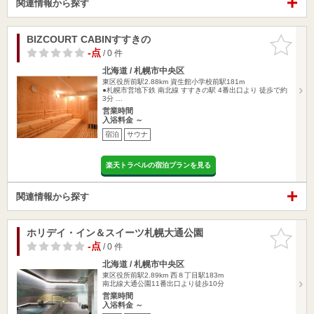
関連情報から探す
BIZCOURT CABINすすきの
お気に入
りに追加
-点
/ 0 件
北海道 / 札幌市中央区
東区役所前駅2.88km
資生館小学校前駅181m
●札幌市営地下鉄 南北線 すすきの駅 4番出口より 徒歩で約
3分 …
営業時間
入浴料金 ～
宿泊
サウナ
楽天トラベルの宿泊プランを見る
関連情報から探す
ホリデイ・イン＆スイーツ札幌大通公園
お気に入
りに追加
-点
/ 0 件
北海道 / 札幌市中央区
東区役所前駅2.89km
西８丁目駅183m
南北線大通公園11番出口より徒歩10分
営業時間
入浴料金 ～