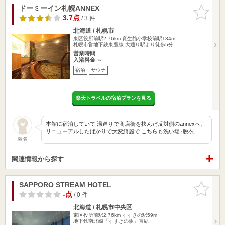
ドーミーイン札幌ANNEX
お気に入
りに追加
3.7点
/ 3 件
北海道 / 札幌市
東区役所前駅2.76km
資生館小学校前駅134m
札幌市営地下鉄東豊線 大通り駅より徒歩5分
営業時間
入浴料金 ～
宿泊
サウナ
楽天トラベルの宿泊プランを見る
本館に宿泊していて 湯巡りで商店街を挟んだ反対側のannexへ。
リニューアルしたばかりで大変綺麗で こちらも洗い場･脱衣…
匿名
関連情報から探す
SAPPORO STREAM HOTEL
お気に入
りに追加
-点
/ 0 件
北海道 / 札幌市中央区
東区役所前駅2.76km
すすきの駅59m
地下鉄南北線「すすきの駅」直結