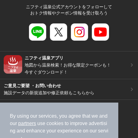
ニフティ温泉公式アカウントをフォローして
おトク情報やクーポン情報を受け取ろう
ニフティ温泉アプリ
地図から温泉検索！お得な限定クーポンも！
今すぐダウンロード！
ご意見ご要望 ・お問い合わせ
施設データの新規追加や修正依頼もこちらから
スマートフォン
/
PC
加盟店募集（資料請求）
広告出稿のご案内
By using our services, you agree that we and
our
partners
use cookies to improve advertisi
利用規約
ライフスタイルMEMBERS+規約
ng and enhance your experience on our servi
特定商取引法に基づく表記
ヘルプ
採用情報