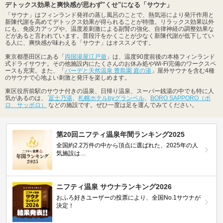
デトックス効果と爽快感が思わず"くせ"になる「サウナ」
「サウナ」はフィンランド発祥の蒸し風呂のことで、熱気浴により発汗作用と
新陳代謝を高めてデトックス効果が得られることが特徴。リラックス効果以外
にも、免疫力アップや、温度差刺激による副腎の強化、自律神経の調整効果な
どがあると言われています。普段汗をかくことが少なく新陳代謝が低下してい
る人に、爽快感が味わえる「サウナ」はオススメです。
東京都墨田区にある「
両国湯屋江戸遊
」は、温度90度前後の本格フィンランド
式ドライサウナ。その他施設内にたくさんのお休み処やWi-Fi完備のワークスペ
ースも充実。また、「
バーデと天然温泉 豊島園 庭の湯
」屋外サウナを含む4種
のサウナで心地よい刺激と発汗を楽しめます。
東区役所前駅のサウナ付きの温泉、日帰り温泉、スーパー銭湯の中でも特に人
気があるのは、
冨士乃湯
、
札幌ホテルbyグランベル
、
BORO SAPPORO（ボ
ロ サッポロ）
などの施設です。ぜひ一度は足を運んでみてください。
第20回ニフティ温泉年間ランキング2025
全国約2.2万件の中から頂点に選ばれた、2025年の人
気施設は…
ニフティ温泉 サウナランキング2026
おふろ好きユーザーの投票により、全国No.1サウナが
決定！