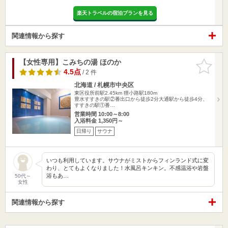
楽天トラベルの宿泊プランを見る
関連情報から探す
【女性専用】こみちの湯 ほのか
お気に入
りに追加
4.5点
/ 2 件
北海道 / 札幌市中央区
東区役所前駅2.45km
狸小路駅180m
豊水すすきの駅②番出口から徒歩2分大通駅から徒歩4分、
すすきの駅①番…
営業時間 10:00～8:00
入浴料金 1,350円～
日帰り
サウナ
いつも利用しています。サウナがミストからフィンランド式に変
わり、とてもよくなりました！水風呂キンキン。不感温浴や岩盤
浴もあ…
50代～
女性
関連情報から探す