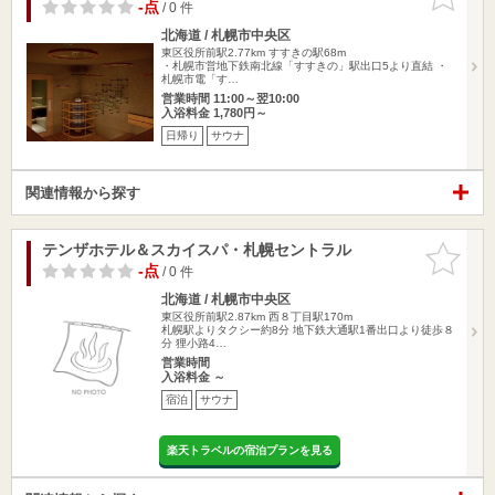
りに追加
-点
/ 0 件
北海道 / 札幌市中央区
東区役所前駅2.77km
すすきの駅68m
・札幌市営地下鉄南北線「すすきの」駅出口5より直結 ・
札幌市電「す…
営業時間 11:00～翌10:00
入浴料金 1,780円～
日帰り
サウナ
関連情報から探す
テンザホテル＆スカイスパ・札幌セントラル
お気に入
りに追加
-点
/ 0 件
北海道 / 札幌市中央区
東区役所前駅2.87km
西８丁目駅170m
札幌駅よりタクシー約8分 地下鉄大通駅1番出口より徒歩８
分 狸小路4…
営業時間
入浴料金 ～
宿泊
サウナ
楽天トラベルの宿泊プランを見る