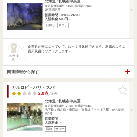
北海道 / 札幌市中央区
東区役所前駅1.54km
苗穂駅326m
JR苗穂駅前
営業時間 10:00～24:00
入浴料金 500円～
日帰り
サウナ
食事処が畳になっていて、ゆっくり休憩できます。洞窟のような
露天風呂にワクワクします♪
30代 女
性
関連情報から探す
カルロビ・バリ・スパ
お気に入
りに追加
2.0点
/ 2 件
北海道 / 札幌市中央区
東区役所前駅1.72km
大通駅553m
地下鉄：南北線・東西線・東豊線「さっぽろ駅」から徒歩
約5分
営業時間
入浴料金 ～
宿泊
サウナ