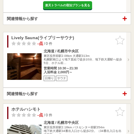
楽天トラベルの宿泊プランを見る
関連情報から探す
Lively Sauna(ライブリーサウナ)
お気に入
りに追加
-点
/ 0 件
北海道 / 札幌市中央区
東区役所前駅2.08km
大通駅313m
札幌駅南口より地下直結で徒歩10分、地下鉄大通駅へ徒歩
5分、ホテル前…
営業時間 10:30～21:30
入浴料金 2,000円～
日帰り
サウナ
関連情報から探す
ホテルハシモト
お気に入
りに追加
-点
/ 0 件
北海道 / 札幌市中央区
東区役所前駅2.18km
バスセンター前駅354m
地下鉄大通駅34番出入口から徒歩2分。（34番出入口を出