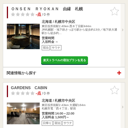
ＯＮＳＥＮ ＲＹＯＫＡＮ 由縁 札幌
お気に入
りに追加
-点
/ 0 件
北海道 / 札幌市中央区
東区役所前駅2.40km
西８丁目駅444m
JR札幌駅・地下鉄さっぽろ駅から徒歩約13分／地下鉄大通
駅から徒歩約…
営業時間
入浴料金 ～
宿泊
サウナ
楽天トラベルの宿泊プランを見る
関連情報から探す
GARDENS CABIN
お気に入
りに追加
-点
/ 0 件
北海道 / 札幌市中央区
東区役所前駅2.43km
大通駅164m
札幌市電「西４丁目」駅前
営業時間 14:00～22:00
入浴料金 1,500円～
日帰り
宿泊
サウナ