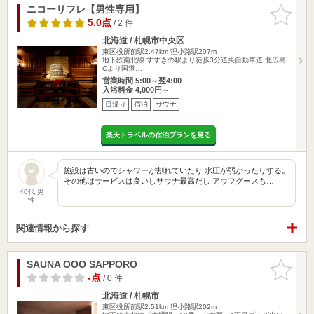
ニコーリフレ【男性専用】
お気に入
りに追加
5.0点
/ 2 件
北海道 / 札幌市中央区
東区役所前駅2.47km
狸小路駅207m
地下鉄南北線 すすきの駅より徒歩3分道央自動車道 北広島I
Cより国道…
営業時間 5:00～翌4:00
入浴料金 4,000円～
日帰り
宿泊
サウナ
楽天トラベルの宿泊プランを見る
施設は古いのでシャワーが割れていたり 水圧が弱かったりする。
その他はサービスは良いしサウナ最高だし アウフグースも…
40代 男
性
関連情報から探す
SAUNA OOO SAPPORO
お気に入
りに追加
-点
/ 0 件
北海道 / 札幌市
東区役所前駅2.51km
狸小路駅202m