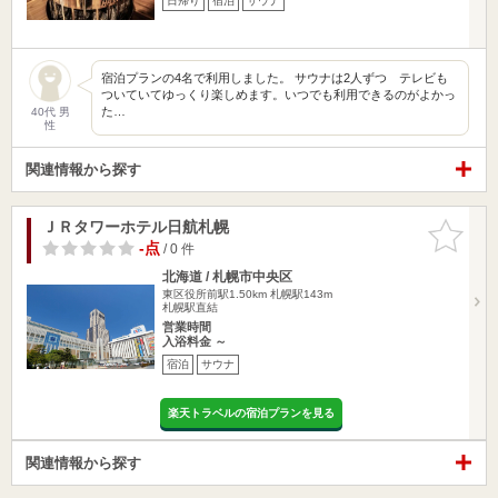
日帰り
宿泊
サウナ
宿泊プランの4名で利用しました。 サウナは2人ずつ テレビも
ついていてゆっくり楽しめます。いつでも利用できるのがよかっ
た…
40代 男
性
関連情報から探す
ＪＲタワーホテル日航札幌
お気に入
りに追加
-点
/ 0 件
北海道 / 札幌市中央区
東区役所前駅1.50km
札幌駅143m
札幌駅直結
営業時間
入浴料金 ～
宿泊
サウナ
楽天トラベルの宿泊プランを見る
関連情報から探す