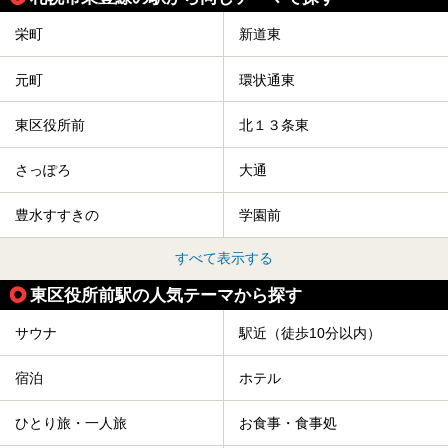
今回は、そんな「休日ビルヂング」の魅力を5つのポイント
からご紹介します。
栄町
新道東
元町
環状通東
東区役所前
北１３条東
さっぽろ
大通
豊水すすきの
学園前
すべて表示する
東区役所前駅の人気テーマから探す
サウナ
駅近（徒歩10分以内）
宿泊
ホテル
ひとり旅・一人旅
お食事・食事処