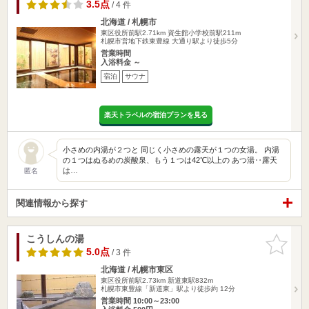
3.5点
/ 4 件
北海道 / 札幌市
東区役所前駅2.71km
資生館小学校前駅211m
札幌市営地下鉄東豊線 大通り駅より徒歩5分
営業時間
入浴料金 ～
宿泊
サウナ
楽天トラベルの宿泊プランを見る
小さめの内湯が２つと 同じく小さめの露天が１つの女湯。 内湯
の１つはぬるめの炭酸泉、もう１つは42℃以上の あつ湯‥露天
は…
匿名
関連情報から探す
こうしんの湯
お気に入
りに追加
5.0点
/ 3 件
北海道 / 札幌市東区
東区役所前駅2.73km
新道東駅832m
札幌市東豊線「新道東」駅より徒歩約 12分
営業時間 10:00～23:00