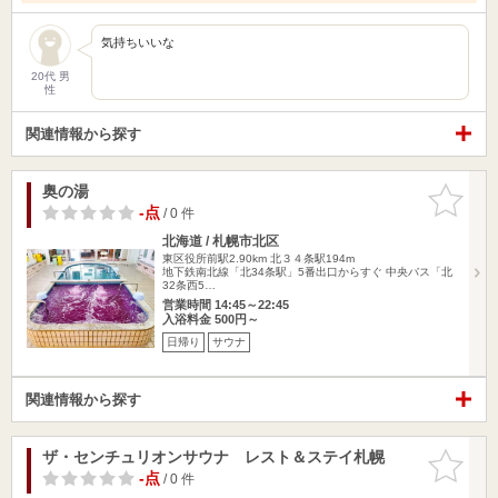
気持ちいいな
20代 男
性
関連情報から探す
奥の湯
お気に入
りに追加
-点
/ 0 件
北海道 / 札幌市北区
東区役所前駅2.90km
北３４条駅194m
地下鉄南北線「北34条駅」5番出口からすぐ 中央バス「北
32条西5…
営業時間 14:45～22:45
入浴料金 500円～
日帰り
サウナ
関連情報から探す
ザ・センチュリオンサウナ レスト＆ステイ札幌
お気に入
りに追加
-点
/ 0 件