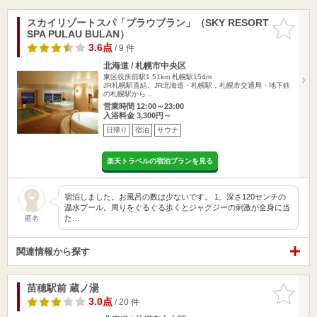
スカイリゾートスパ「プラウブラン」（SKY RESORT
お気に入
SPA PULAU BULAN）
りに追加
3.6点
/ 9 件
北海道 / 札幌市中央区
東区役所前駅1.51km
札幌駅154m
JR札幌駅直結。JR北海道・札幌駅，札幌市交通局・地下鉄
の札幌駅から…
営業時間 12:00～23:00
入浴料金 3,300円～
日帰り
宿泊
サウナ
楽天トラベルの宿泊プランを見る
宿泊しました。お風呂の数は少ないです。 1、深さ120センチの
温水プール。周りをぐるぐる歩くとジャグジーの刺激が全身に当
た…
匿名
関連情報から探す
苗穂駅前 蔵ノ湯
お気に入
りに追加
3.0点
/ 20 件