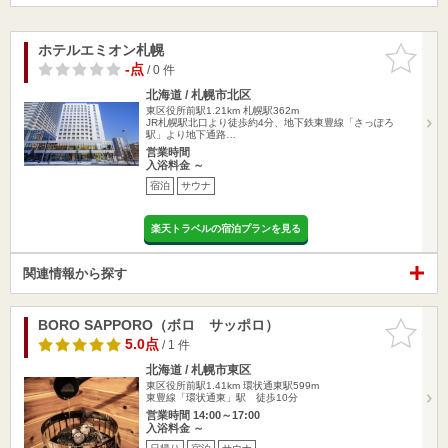
ホテルエミオン札幌
お気に入
りに追加
-点
/ 0 件
北海道 / 札幌市北区
東区役所前駅1.21km
札幌駅362m
JR札幌駅北口より徒歩約4分、地下鉄東豊線「さっぽろ
駅」より地下通路…
営業時間
入浴料金 ～
宿泊
サウナ
楽天トラベルの宿泊プランを見る
関連情報から探す
BORO SAPPORO（ボロ サッポロ）
お気に入
りに追加
5.0点
/ 1 件
北海道 / 札幌市東区
東区役所前駅1.41km
環状通東駅599m
東豊線「環状通東」駅 徒歩10分
営業時間 14:00～17:00
入浴料金 ～