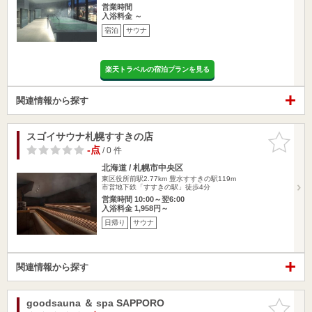
営業時間
入浴料金 ～
宿泊
サウナ
楽天トラベルの宿泊プランを見る
関連情報から探す
スゴイサウナ札幌すすきの店
お気に入
りに追加
-点
/ 0 件
北海道 / 札幌市中央区
東区役所前駅2.77km
豊水すすきの駅119m
市営地下鉄「すすきの駅」徒歩4分
営業時間 10:00～翌6:00
入浴料金 1,958円～
日帰り
サウナ
関連情報から探す
goodsauna ＆ spa SAPPORO
お気に入