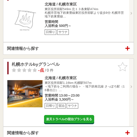
北海道 / 札幌市東区
東区役所前駅549m
北１３条東駅474m
札幌市営地下鉄東豊線東区役所前駅より徒歩9分 札幌市営
地下鉄東豊線…
営業時間
入浴料金 500円～
日帰り
サウナ
関連情報から探す
札幌ホテルbyグランベル
お気に入
りに追加
-点
/ 0 件
北海道 / 札幌市東区
東区役所前駅1.16km
札幌駅507m
＜地下鉄をご利用の場合＞ ・地下鉄南北線 さっぽろ駅（1
6番出口）…
営業時間 13:00～23:00
入浴料金 3,300円～
日帰り
宿泊
サウナ
楽天トラベルの宿泊プランを見る
関連情報から探す