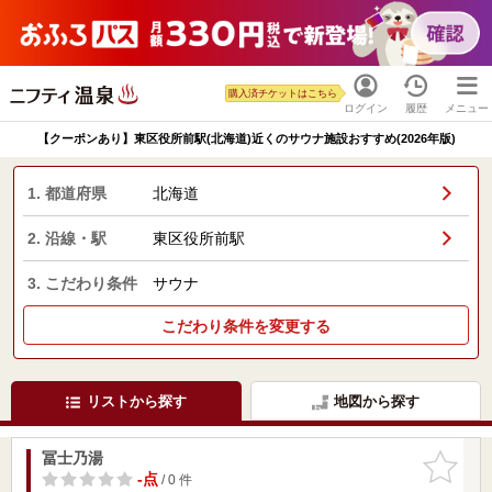
購入済チケットはこちら
ログイン
履歴
メニュー
【クーポンあり】東区役所前駅(北海道)近くのサウナ施設おすすめ(2026年版)
1. 都道府県
北海道
2. 沿線・駅
東区役所前駅
3. こだわり条件
サウナ
こだわり条件を変更する
リストから探す
地図から探す
冨士乃湯
お気に入
りに追加
-点
/ 0 件