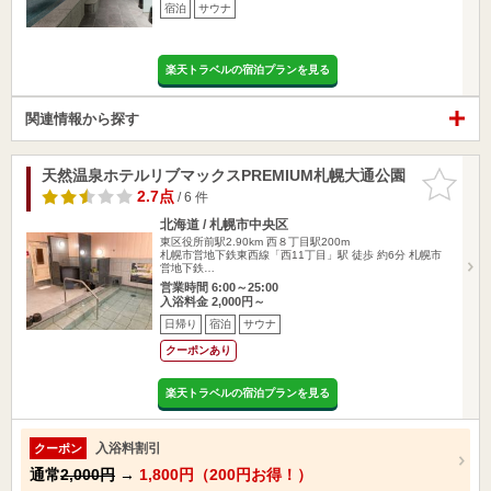
宿泊
サウナ
楽天トラベルの宿泊プランを見る
関連情報から探す
天然温泉ホテルリブマックスPREMIUM札幌大通公園
お気に入
りに追加
2.7点
/ 6 件
北海道 / 札幌市中央区
東区役所前駅2.90km
西８丁目駅200m
札幌市営地下鉄東西線「西11丁目」駅 徒歩 約6分 札幌市
営地下鉄…
営業時間 6:00～25:00
入浴料金 2,000円～
日帰り
宿泊
サウナ
クーポンあり
楽天トラベルの宿泊プランを見る
入浴料割引
クーポン
通常
2,000円
→
1,800円（200円お得！）