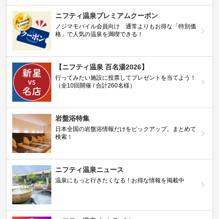
ニフティ温泉プレミアムクーポン
ノジマモバイル会員向け 通常よりもお得な「特別価
格」で人気の温泉を満喫できる！
【ニフティ温泉 百名湯2026】
行ってみたい施設に投票してプレゼントを当てよう！
（全10回開催 / 合計260名様）
岩盤浴特集
日本全国の岩盤浴情報だけをピックアップ。まとめて
検索！
ニフティ温泉ニュース
温泉にもっと行きたくなる！お得な情報を掲載中