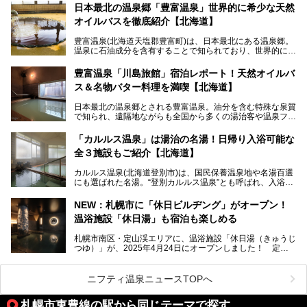
動拠点である北海道の銭湯「湯屋・サーモン」にて、メンズ
日本最北の温泉郷「豊富温泉」世界的に希少な天然
スキンケアブランド バルクオムの「ONE DAY KIT」を数量
オイルバスを徹底紹介【北海道】
限定でプレゼントいたします。
老若男女問わず、多くの方にご体験いただける製品ですの
豊富温泉(北海道天塩郡豊富町)は、日本最北にある温泉郷。
で、ぜひお試しください。※6月13日配布開始、なくなり次
温泉に石油成分を含有することで知られており、世界的にも
第終了
大変希少な泉質です。また、油分が乾癬やアトピー性皮膚炎
に特効があると言われ、遠隔地ながらも全国から湯治・療養
───
豊富温泉「川島旅館」宿泊レポート！天然オイルバ
目的で多くの人々が訪れます。
提供元：株式会社バルクオム【PR】
ス＆名物バター料理を満喫【北海道】
この記事は株式会社バルクオム商品のPR記事です。
今回、四半世紀以上に渡り全国の温泉を巡り続ける筆者が現
日本最北の温泉郷とされる豊富温泉。油分を含む特殊な泉質
地体験し、独自の視点で豊富温泉の“天然オイルバス”をレポ
で知られ、遠隔地ながらも全国から多くの湯治客や温泉ファ
ート。温泉地概要や日帰り入浴施設をはじめ、宿泊施設・ア
ンが訪れる地です。
クセスまで徹底紹介します！
「カルルス温泉」は湯治の名湯！日帰り入浴可能な
「川島旅館」は、豊富温泉の開湯当初から営業する老舗旅
全３施設もご紹介【北海道】
館。とりわけ温泉の良さと名物のバター料理に定評があり、
口コミの評判も非常に高い宿。今回は筆者自ら宿泊し、自慢
カルルス温泉(北海道登別市)は、国民保養温泉地や名湯百選
の温泉や料理をはじめ、パブリックスペース・客室など宿の
にも選ばれた名湯。“登別カルルス温泉”とも呼ばれ、入浴剤
全貌を徹底的にご紹介します！
としてその名を聞いたことがある方も多いでしょう。観光色
豊かな登別温泉とは対照的な存在で、今も湯治場的な要素が
NEW：札幌市に「休日ビルヂング」がオープン！
残る閑静な温泉地です。
温浴施設「休日湯」も宿泊も楽しめる
今回、四半世紀以上に渡り全国の温泉を巡り続ける筆者が現
札幌市南区・定山渓エリアに、温浴施設「休日湯（きゅうじ
地体験し、カルルス温泉をご紹介。温泉地の概要や泉質解説
つゆ）」が、2025年4月24日にオープンしました！ 定山
をはじめ、日帰り入浴可能な全３施設の紹介・周辺観光・ア
渓の新たなランドマーク「休日ビルヂング」として誕生した
クセスまで徹底紹介します！
この施設は、温泉・サウナの「休日湯」・ラウンジの「THE
LOUNGE DAYOF」・グルメ「休日洋麺店」・ホテル「エク
ニフティ温泉ニュースTOPへ
スクラメーションホテル」で構成された、まさに大人の癒し
空間。
札幌市東豊線の駅から同じテーマで探す