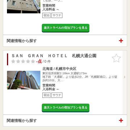
て右折、一つ…
営業時間
入浴料金 ～
宿泊
サウナ
楽天トラベルの宿泊プランを見る
関連情報から探す
ＳＡＮ ＧＲＡＮ ＨＯＴＥＬ 札幌大通公園
お気に入
りに追加
-点
/ 0 件
北海道 / 札幌市中央区
東区役所前駅2.18km
大通駅173m
地下鉄「大通駅」より徒歩2分。JR「札幌駅南口」より徒
歩約10分。大…
営業時間
入浴料金 ～
宿泊
サウナ
楽天トラベルの宿泊プランを見る
関連情報から探す