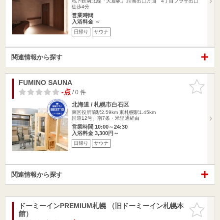
地下鉄南北線「大通駅」10番出口方面 4丁目プラザ出口
徒歩4分
営業時間
入浴料金 ～
日帰り
サウナ
関連情報から探す
FUMINO SAUNA
お気に入
りに追加
-点
/ 0 件
北海道 / 札幌市白石区
東区役所前駅2.59km
東札幌駅1.45km
国道12号、南7条・米里通経由
営業時間 10:00～24:30
入浴料金 3,300円～
日帰り
サウナ
関連情報から探す
ドーミーインPREMIUM札幌 （旧ドーミーイン札幌本
お気に入
館）
りに追加