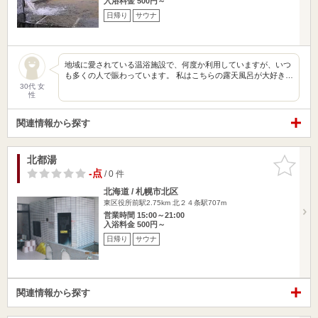
入浴料金 500円～
日帰り
サウナ
地域に愛されている温浴施設で、何度か利用していますが、いつ
も多くの人で賑わっています。 私はこちらの露天風呂が大好き…
30代 女
性
関連情報から探す
北都湯
お気に入
りに追加
-点
/ 0 件
北海道 / 札幌市北区
東区役所前駅2.75km
北２４条駅707m
営業時間 15:00～21:00
入浴料金 500円～
日帰り
サウナ
関連情報から探す