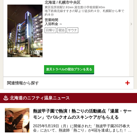
北海道 / 札幌市中央区
東区役所前駅2.91km
資生館小学校前駅40m
地下鉄南北線すすきの駅より徒歩約４分、札幌駅から車で
約８分
営業時間
入浴料金 ～
日帰り
宿泊
サウナ
楽天トラベルの宿泊プランを見る
関連情報から探す
北海道のニフティ温泉ニュース
熱波甲子園で熱演！熱ごりの活動拠点「湯屋・サー
モン」でバルクオムのスキンケアがもらえる
2025年5月19日（月）に開催された「熱波甲子園2025春大
会」において、熱波師「熱ごり」が4冠を達成しました！
このたび、バルクオム賞の受賞を記念して、熱ごりさんの活