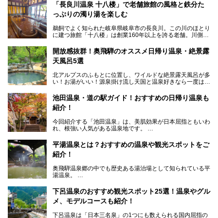
「長良川温泉 十八楼」で老舗旅館の風格と鉄分た
っぷりの濁り湯を楽しむ
鵜飼でよく知られた岐阜県岐阜市の長良川。この川のほとり
に建つ旅館「十八楼」は創業160年以上を誇る老舗。川側の
客室からは長良川を一望、温泉はインパクトのある赤褐色の
濁り湯で、地産地消にこだわった食事も定評があります。
開放感抜群！奥飛騨のオススメ日帰り温泉・絶景露
天風呂5選
そして大浴場は日帰り入浴もできるんですよ。泊まりでも日
帰りでも楽しめる「十八楼」を、周辺の川原町の町並みや、
北アルプスのふもとに位置し、ワイルドな絶景露天風呂が多
岐阜の手仕事に触れる旅とともに楽しんでみてはいかがでし
い！お湯がいい！源泉掛け流し天国と温泉好きなら一度は行
ょう！
きたいと思う岐阜県の奥飛騨温泉郷。
───
池田温泉・道の駅ガイド！おすすめの日帰り温泉も
「平湯温泉」「福地温泉」「新平湯温泉」「栃尾温泉」「新
提供元：岐阜県【PR】
紹介！
穂高温泉」と5つの温泉地を総称して奥飛騨温泉郷と呼びま
この記事は岐阜県のPR記事です。
すが、この中でも気軽に日帰りで楽しめる開放感抜群の露天
今回紹介する「池田温泉」は、美肌効果が日本屈指ともいわ
風呂を5ヶ所ご紹介したいと思います。いずれも素晴らしい
れ、根強い人気がある温泉地です。
温泉ですよ！
岐阜県にあり、名古屋からは日帰りで、東京や大阪からなら
温泉旅として利用することができます。
平湯温泉とは？おすすめの温泉や観光スポットをご
紹介！
池田温泉には道の駅があるなど、温泉、観光、買い物と、さ
まざまな楽しみ方が可能です。
奥飛騨温泉郷の中でも歴史ある湯治場として知られている平
そんな池田温泉の魅力を詳しく紹介していきます！
湯温泉。
岐阜県と長野県を結ぶ安房トンネルの開通以来、東京方面か
らの利用客も増え、ますます賑わいを見せています。そこで
下呂温泉のおすすめ観光スポット25選！温泉やグル
今回は、平湯温泉の観光スポットとおすすめの温泉施設を紹
メ、モデルコースも紹介！
介します。気になる温泉をぜひチェックしてみてください。
下呂温泉は「日本三名泉」の1つにも数えられる国内屈指の