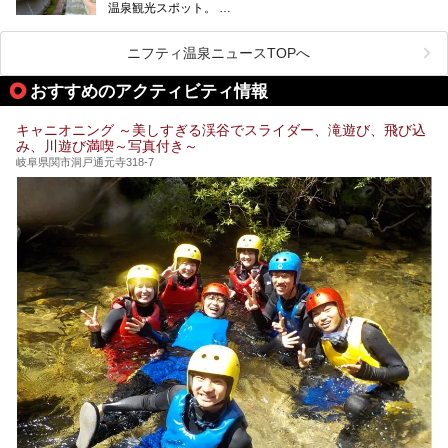
温泉観光スポット。
訪れる際には美肌で知られるお湯とあわせて、当地ならでは
のグルメを楽しんだり、周辺にある名所にも足を伸ばしたり
したいもの。
ニフティ温泉ニュースTOPへ
本記事では、下呂温泉エリアにあるおすすめの観光スポット
おすすめのアクティビティ情報
をご紹介するとともに散策する際のモデルコースもご提案。
下呂温泉観光をたっぷりとガイドします！
キャニオニング ～美しすぎる渓谷でスライダー、滝遊び、飛び込
み、川遊び満喫～写真付き～
岐阜県関市洞戸通元寺318-7