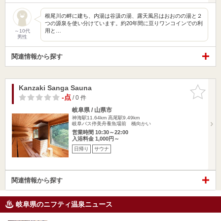
根尾川の畔に建ち、内湯は谷汲の湯、露天風呂はおおのの湯と２
つの源泉を使い分けています。約20年間に亘りワンコインでの利
用と…
～10代
男性
関連情報から探す
Kanzaki Sanga Sauna
お気に入
りに追加
-点
/ 0 件
岐阜県 / 山県市
神海駅11.64km
高尾駅9.49km
岐阜バス停美舟養魚場前 橋向かい
営業時間 10:30～22:00
入浴料金 1,000円～
日帰り
サウナ
関連情報から探す
岐阜県のニフティ温泉ニュース