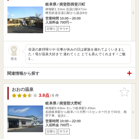
岐阜県 / 揖斐郡揖斐川町
神海駅1.31km
谷汲口駅471m
樽見鉄道谷汲口駅から徒歩8分
営業時間 10:00～20:00
入浴料金 700円～
日帰り
サウナ
谷汲の参拝帰りや 仕事が休みの日は家族を連れてよくいきまし
た！母が温泉大好きで 連れてくと とても喜んでくれます！ご飯
1…
匿名
関連情報から探す
おおの温泉
お気に入
りに追加
3.8点
/ 6 件
岐阜県 / 揖斐郡大野町
神海駅9.93km
モレラ岐阜駅3.45km
名鉄岐阜駅から岐阜バス大野バスセンター行きで30分、相
羽下車、徒歩1…
営業時間 10:00～22:00
入浴料金 700円～
日帰り
サウナ