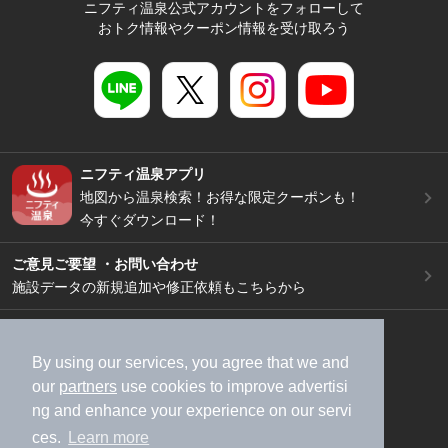
ニフティ温泉公式アカウントをフォローして
おトク情報やクーポン情報を受け取ろう
ニフティ温泉アプリ
地図から温泉検索！お得な限定クーポンも！
今すぐダウンロード！
ご意見ご要望 ・お問い合わせ
施設データの新規追加や修正依頼もこちらから
スマートフォン
/
PC
加盟店募集（資料請求）
広告出稿のご案内
By using our services, you agree that we and
our
partners
use cookies to improve advertisi
利用規約
ライフスタイルMEMBERS+規約
ng and enhance your experience on our servi
特定商取引法に基づく表記
ヘルプ
採用情報
ces.
Learn more
運営会社
個人情報保護ポリシー