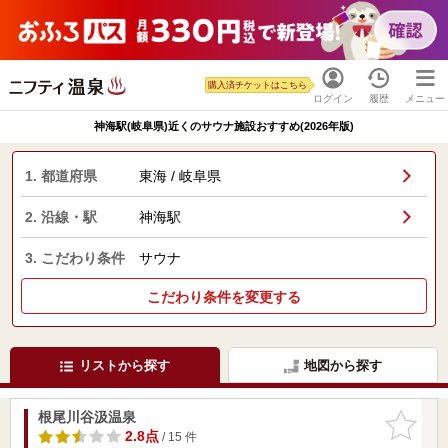
購入済チケットはこちら
ログイン
履歴
メニュー
神海駅(岐阜県)近くのサウナ施設おすすめ(2026年版)
1. 都道府県
東海 / 岐阜県
2. 沿線・駅
神海駅
3. こだわり条件
サウナ
こだわり条件を変更する
リストから探す
地図から探す
根尾川谷汲温泉
お気に入
りに追加
2.8点
/ 15 件