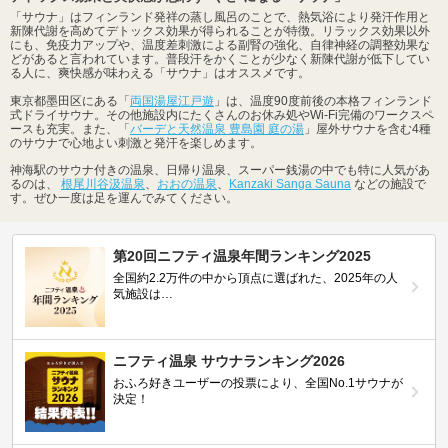
「サウナ」はフィンランド発祥の蒸し風呂のことで、熱気浴により発汗作用と
新陳代謝を高めてデトックス効果が得られることが特徴。リラックス効果以外
にも、免疫力アップや、温度差刺激による副腎の強化、自律神経の調整効果な
どがあると言われています。普段汗をかくことが少なく新陳代謝が低下してい
る人に、爽快感が味わえる「サウナ」はオススメです。
東京都墨田区にある「
両国湯屋江戸遊
」は、温度90度前後の本格フィンランド
式ドライサウナ。その他施設内にたくさんのお休み処やWi-Fi完備のワークスペ
ースも充実。また、「
バーデと天然温泉 豊島園 庭の湯
」屋外サウナを含む4種
のサウナで心地よい刺激と発汗を楽しめます。
神海駅のサウナ付きの温泉、日帰り温泉、スーパー銭湯の中でも特に人気があ
るのは、
根尾川谷汲温泉
、
おおの温泉
、
Kanzaki Sanga Sauna
などの施設で
す。ぜひ一度は足を運んでみてください。
第20回ニフティ温泉年間ランキング2025
全国約2.2万件の中から頂点に選ばれた、2025年の人
気施設は…
ニフティ温泉 サウナランキング2026
おふろ好きユーザーの投票により、全国No.1サウナが
決定！