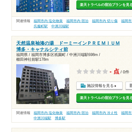
楽天トラベルの宿泊プランを見
関連情報
福岡市内 塩化物泉
福岡市内 宿泊
福岡市内 切り傷
福岡市
呉服町駅
中洲川端駅
天然温泉袖湊の湯 ドーミーインＰＲＥＭＩＵＭ
博多・キャナルシティ前
福岡県 / 福岡市博多区祇園町 /
中洲川端駅698m
/
櫛田神社前駅178m
- 点
/ 0件
施設情報を見る
楽天トラベルの宿泊プランを見
関連情報
福岡市内 塩化物泉
福岡市内 宿泊
福岡市内 冷え性
福岡市
中洲川端駅
博多駅