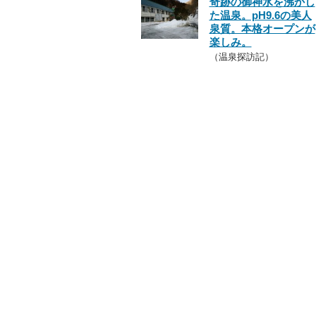
奇跡の御神水を沸かし
た温泉。pH9.6の美人
泉質。本格オープンが
楽しみ。
（温泉探訪記）