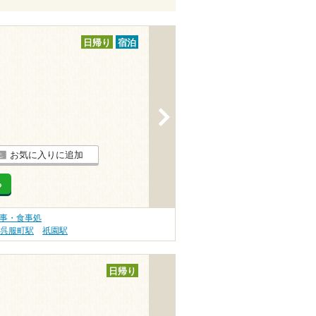
日帰り
宿泊
>
お気に入りに追加
る
食事・食事処
呉服町駅
祇園駅
日帰り