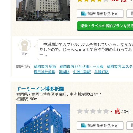
施設情報を見る
楽天トラベルの宿泊プランを見
中洲周辺でカプセルホテルを探していたら、なかな
見したので、じゃらんｎｅｔで宿泊予約の上行ってみ
匿名
一…
関連情報
福岡市内 宿泊
福岡市内 ひとり旅・一人旅
福岡市内 エス
櫛田神社前駅
祇園駅
中洲川端駅
呉服町駅
ドーミーイン博多祇園
福岡県 / 福岡市博多区冷泉町 /
中洲川端駅617m
/
祇園駅190m
- 点
/ 0件
施設情報を見る