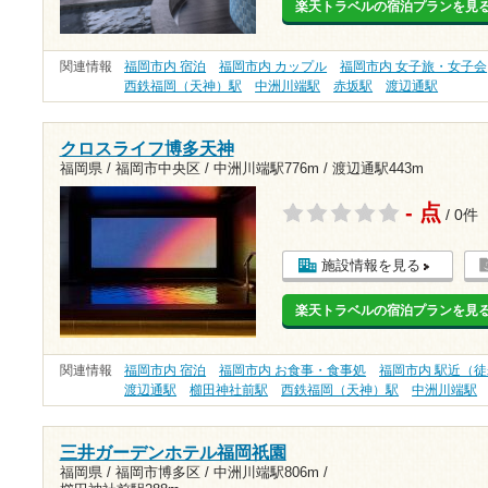
楽天トラベルの宿泊プランを見
関連情報
福岡市内 宿泊
福岡市内 カップル
福岡市内 女子旅・女子会
西鉄福岡（天神）駅
中洲川端駅
赤坂駅
渡辺通駅
クロスライフ博多天神
福岡県 / 福岡市中央区 /
中洲川端駅776m
/
渡辺通駅443m
- 点
/ 0件
施設情報を見る
楽天トラベルの宿泊プランを見
関連情報
福岡市内 宿泊
福岡市内 お食事・食事処
福岡市内 駅近（徒
渡辺通駅
櫛田神社前駅
西鉄福岡（天神）駅
中洲川端駅
三井ガーデンホテル福岡祇園
福岡県 / 福岡市博多区 /
中洲川端駅806m
/