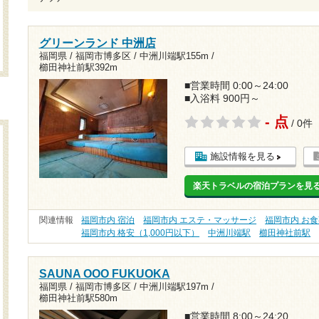
グリーンランド 中洲店
福岡県 / 福岡市博多区 /
中洲川端駅155m
/
櫛田神社前駅392m
■営業時間 0:00～24:00
■入浴料 900円～
- 点
/ 0件
施設情報を見る
楽天トラベルの宿泊プランを見
関連情報
福岡市内 宿泊
福岡市内 エステ・マッサージ
福岡市内 お
福岡市内 格安（1,000円以下）
中洲川端駅
櫛田神社前駅
SAUNA OOO FUKUOKA
福岡県 / 福岡市博多区 /
中洲川端駅197m
/
櫛田神社前駅580m
■営業時間 8:00～24:20