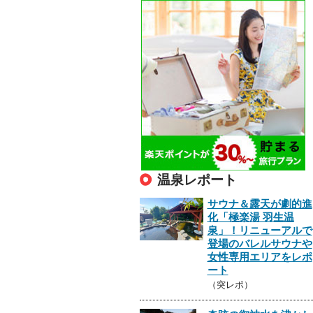
温泉レポート
サウナ＆露天が劇的進
化「極楽湯 羽生温
泉」！リニューアルで
登場のバレルサウナや
女性専用エリアをレポ
ート
（突レポ）