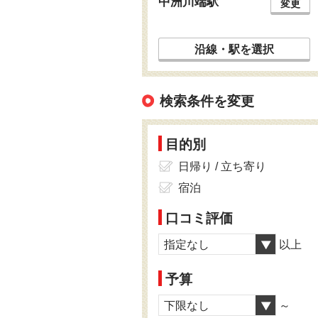
中洲川端駅
変更
沿線・駅を選択
検索条件を変更
目的別
日帰り / 立ち寄り
宿泊
口コミ評価
指定なし
以上
予算
下限なし
～