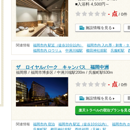
■入浴料 4,500円～
- 点
/ 0件
施設情報を見る
関連情報
福岡市内 駅近（徒歩10分以内）
福岡市内 入れ墨・刺青・
福岡市内 ロウリュ
中洲川端駅
櫛田神社前駅
呉服町駅
ザ ロイヤルパーク キャンバス 福岡中洲
福岡県 / 福岡市博多区 /
中洲川端駅200m
/
呉服町駅630m
- 点
/ 0件
施設情報を見る
楽天トラベルの宿泊プランを見
関連情報
福岡市内 宿泊
福岡市内 駅近（徒歩10分以内）
福岡市内 
呉服町駅
櫛田神社前駅
西鉄福岡（天神）駅