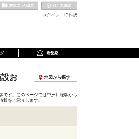
お気に入りの温泉
最近の履歴
ログイン
ID作成
グ
岩盤浴
施設お
地図から探す
駅です。このページでは中洲川端駅から
情報をご紹介します。