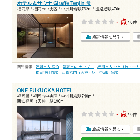
ホテル＆サウナ Giraffe Tenjin 常
福岡県 / 福岡市中央区 /
中洲川端駅732m
/
渡辺通駅476m
- 点
/ 0件
施設情報を見る
関連情報
福岡市内 宿泊
福岡市内 カップル
福岡市内 ひとり旅・一人
櫛田神社前駅
西鉄福岡（天神）駅
中洲川端駅
ONE FUKUOKA HOTEL
福岡県 / 福岡市中央区 /
中洲川端駅740m
/
西鉄福岡（天神）駅196m
- 点
/ 0件
施設情報を見る