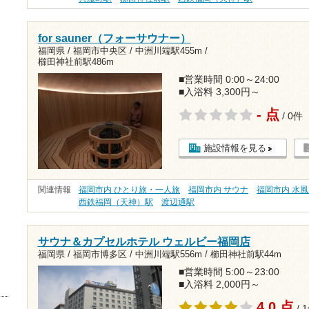
for sauner（フォーサウナー）
福岡県 / 福岡市中央区 /
中洲川端駅455m
/
櫛田神社前駅486m
■営業時間 0:00～24:00
■入浴料 3,300円～
- 点
/ 0件
施設情報を見る
関連情報
福岡市内 ひとり旅・一人旅
福岡市内 サウナ
福岡市内 水
西鉄福岡（天神）駅
渡辺通駅
サウナ＆カプセルホテル ウェルビー福岡店
福岡県 / 福岡市博多区 /
中洲川端駅556m
/
櫛田神社前駅44m
■営業時間 5:00～23:00
■入浴料 2,000円～
4.0 点
/ 