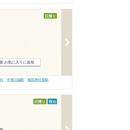
日帰り
>
お気に入りに追加
風呂
中洲川端駅
櫛田神社前駅
日帰り
宿泊
>
1件