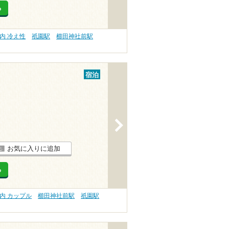
る
内 冷え性
祇園駅
櫛田神社前駅
宿泊
>
お気に入りに追加
る
内 カップル
櫛田神社前駅
祇園駅