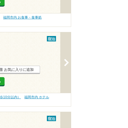
る
福岡市内 お食事・食事処
宿泊
>
お気に入りに追加
る
歩10分以内）
福岡市内 ホテル
宿泊