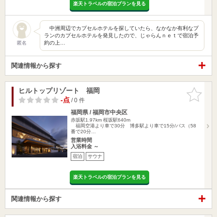
楽天トラベルの宿泊プランを見る
中洲周辺でカプセルホテルを探していたら、なかなか有利なプ
ランのカプセルホテルを発見したので、じゃらんｎｅｔで宿泊予
約の上…
匿名
関連情報から探す
ヒルトップリゾート 福岡
お気に入
りに追加
-点
/ 0 件
福岡県 / 福岡市中央区
赤坂駅1.97km
桜坂駅640m
福岡空港より車で30分 博多駅より車で15分/バス（58
番で20分…
営業時間
入浴料金 ～
宿泊
サウナ
楽天トラベルの宿泊プランを見る
関連情報から探す