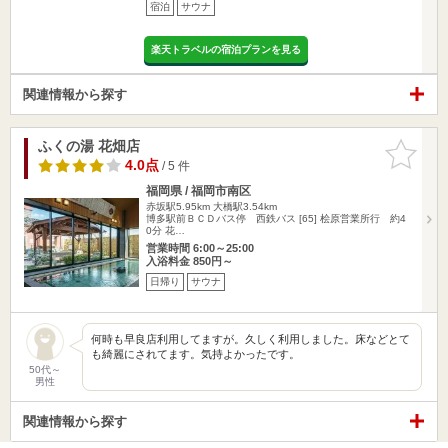
宿泊
サウナ
楽天トラベルの宿泊プランを見る
関連情報から探す
ふくの湯 花畑店
お気に入
りに追加
4.0点
/ 5 件
福岡県 / 福岡市南区
赤坂駅5.95km
大橋駅3.54km
博多駅前ＢＣＤバス停 西鉄バス [65] 桧原営業所行 約4
0分 花…
営業時間 6:00～25:00
入浴料金 850円～
日帰り
サウナ
何時も早良店利用してますが。久しく利用しました。床などとて
も綺麗にされてます。気持よかったです。
50代～
男性
関連情報から探す