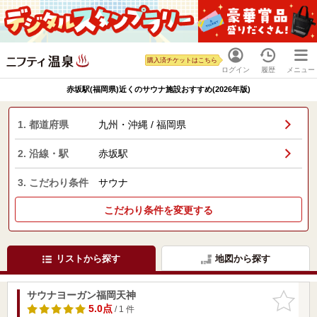
購入済チケットはこちら
ログイン
履歴
メニュー
赤坂駅(福岡県)近くのサウナ施設おすすめ(2026年版)
1. 都道府県
九州・沖縄 / 福岡県
2. 沿線・駅
赤坂駅
3. こだわり条件
サウナ
こだわり条件を変更する
リストから探す
地図から探す
サウナヨーガン福岡天神
お気に入
りに追加
5.0点
/ 1 件