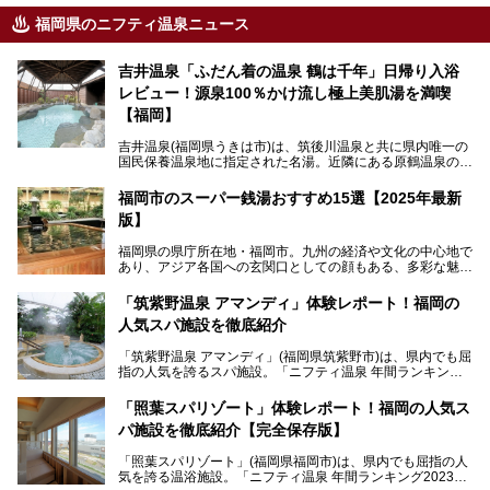
福岡県のニフティ温泉ニュース
吉井温泉「ふだん着の温泉 鶴は千年」日帰り入浴
レビュー！源泉100％かけ流し極上美肌湯を満喫
【福岡】
吉井温泉(福岡県うきは市)は、筑後川温泉と共に県内唯一の
国民保養温泉地に指定された名湯。近隣にある原鶴温泉の観
光地風情と異なり、長閑な田園地帯に佇む小さな温泉地で
す。
福岡市のスーパー銭湯おすすめ15選【2025年最新
版】
「ふだん着の温泉 鶴は千年」は、吉井温泉にある日帰り入
浴施設。源泉100％かけ流しの極上美肌湯を楽しめ、近隣の
福岡県の県庁所在地・福岡市。九州の経済や文化の中心地で
住民や温泉ファンに愛され続けています。今回は筆者自ら日
あり、アジア各国への玄関口としての顔もある、多彩な魅力
帰り入浴し、自慢の温泉を中心に詳細レビューします！
をもつ大都市です。
「筑紫野温泉 アマンディ」体験レポート！福岡の
そんな福岡市は、スーパー銭湯も多種多彩。玄界灘を眺めら
人気スパ施設を徹底紹介
れるリゾート気分満点のスーパー銭湯から、繁華街近くのレ
トロな銭湯、泉質自慢の天然温泉まで、福岡市で行ってみた
「筑紫野温泉 アマンディ」(福岡県筑紫野市)は、県内でも屈
いスーパー銭湯を一挙ご紹介します。
指の人気を誇るスパ施設。「ニフティ温泉 年間ランキング2
022」では、福岡県岩盤浴部門第１位を獲得。いつも多くの
入浴客で賑わっています。
「照葉スパリゾート」体験レポート！福岡の人気ス
パ施設を徹底紹介【完全保存版】
そこで今回は、ニフティ温泉ライターである筆者が現地訪
問。週替わりで男女入替制の温泉・サウナや岩盤浴・VIPル
「照葉スパリゾート」(福岡県福岡市)は、県内でも屈指の人
ーム・併設するレストランを体験し、それらの全貌を徹底紹
気を誇る温浴施設。「ニフティ温泉 年間ランキング2023」
介します！