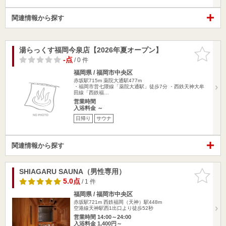
関連情報から探す
湯らっくす福岡今泉店【2026年夏オープン】
お気に入
りに追加
-点
/ 0 件
福岡県 / 福岡市中央区
赤坂駅715m
薬院大通駅477m
・福岡市営七隈線「薬院大通駅」徒歩7分 ・西鉄天神大牟
田線「西鉄福…
営業時間
入浴料金 ～
日帰り
サウナ
関連情報から探す
SHIAGARU SAUNA（男性専用）
お気に入
りに追加
5.0点
/ 1 件
福岡県 / 福岡市中央区
赤坂駅721m
西鉄福岡（天神）駅448m
空港線天神駅西1出口より徒歩52秒
営業時間 14:00～24:00
入浴料金 1,400円～