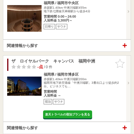
福岡県 / 福岡市中央区
赤坂駅1.40km
中洲川端駅455m
地下鉄七隈線天神南駅から徒歩4分
営業時間 0:00～24:00
入浴料金 3,300円～
日帰り
サウナ
関連情報から探す
ザ ロイヤルパーク キャンバス 福岡中洲
お気に入
りに追加
-点
/ 0 件
福岡県 / 福岡市博多区
赤坂駅1.40km
中洲川端駅200m
福岡市地下鉄空港線「中洲川端駅」3番出口より徒歩約2
分。ビジネスでも…
営業時間
入浴料金 ～
宿泊
サウナ
楽天トラベルの宿泊プランを見る
関連情報から探す