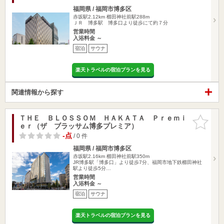
福岡県 / 福岡市博多区
赤坂駅2.12km
櫛田神社前駅288m
ＪＲ 博多駅 博多口より徒歩にて約７分
営業時間
入浴料金 ～
宿泊
サウナ
楽天トラベルの宿泊プランを見る
関連情報から探す
ＴＨＥ ＢＬＯＳＳＯＭ ＨＡＫＡＴＡ Ｐｒｅｍｉ
お気に入
ｅｒ（ザ ブラッサム博多プレミア）
りに追加
-点
/ 0 件
福岡県 / 福岡市博多区
赤坂駅2.16km
櫛田神社前駅350m
JR博多駅「博多口」より徒歩7分、福岡市地下鉄櫛田神社
駅より徒歩5分…
営業時間
入浴料金 ～
宿泊
サウナ
楽天トラベルの宿泊プランを見る