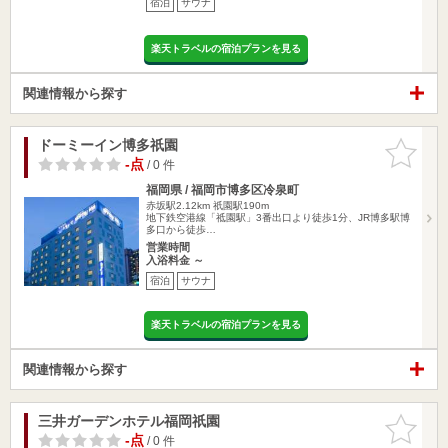
宿泊
サウナ
楽天トラベルの宿泊プランを見る
関連情報から探す
ドーミーイン博多祇園
お気に入
りに追加
-点
/ 0 件
福岡県 / 福岡市博多区冷泉町
赤坂駅2.12km
祇園駅190m
地下鉄空港線「祗園駅」3番出口より徒歩1分、JR博多駅博
多口から徒歩…
営業時間
入浴料金 ～
宿泊
サウナ
楽天トラベルの宿泊プランを見る
関連情報から探す
三井ガーデンホテル福岡祇園
お気に入
りに追加
-点
/ 0 件