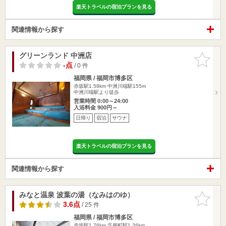
楽天トラベルの宿泊プランを見る
関連情報から探す
グリーンランド 中洲店
お気に入
りに追加
-点
/ 0 件
福岡県 / 福岡市博多区
赤坂駅1.58km
中洲川端駅155m
中洲川端駅より徒歩
営業時間 0:00～24:00
入浴料金 900円～
日帰り
宿泊
サウナ
楽天トラベルの宿泊プランを見る
関連情報から探す
みなと温泉 波葉の湯（なみはのゆ）
お気に入
りに追加
3.6点
/ 25 件
福岡県 / 福岡市博多区
赤坂駅1.76km
呉服町駅1.26km