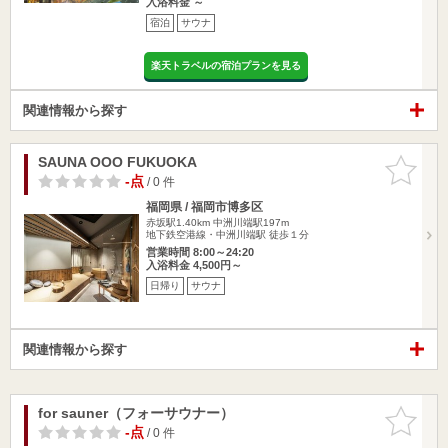
入浴料金 ～
宿泊
サウナ
楽天トラベルの宿泊プランを見る
関連情報から探す
SAUNA OOO FUKUOKA
お気に入
りに追加
-点
/ 0 件
福岡県 / 福岡市博多区
赤坂駅1.40km
中洲川端駅197m
地下鉄空港線・中洲川端駅 徒歩１分
営業時間 8:00～24:20
入浴料金 4,500円～
日帰り
サウナ
関連情報から探す
for sauner（フォーサウナー）
お気に入
りに追加
-点
/ 0 件