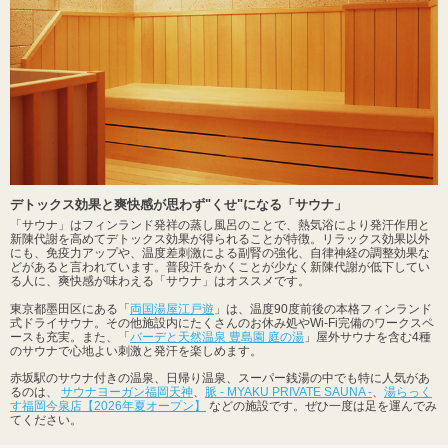
デトックス効果と爽快感が思わず"くせ"になる「サウナ」
「サウナ」はフィンランド発祥の蒸し風呂のことで、熱気浴により発汗作用と
新陳代謝を高めてデトックス効果が得られることが特徴。リラックス効果以外
にも、免疫力アップや、温度差刺激による副腎の強化、自律神経の調整効果な
どがあると言われています。普段汗をかくことが少なく新陳代謝が低下してい
る人に、爽快感が味わえる「サウナ」はオススメです。
東京都墨田区にある「
両国湯屋江戸遊
」は、温度90度前後の本格フィンランド
式ドライサウナ。その他施設内にたくさんのお休み処やWi-Fi完備のワークスペ
ースも充実。また、「
バーデと天然温泉 豊島園 庭の湯
」屋外サウナを含む4種
のサウナで心地よい刺激と発汗を楽しめます。
赤坂駅のサウナ付きの温泉、日帰り温泉、スーパー銭湯の中でも特に人気があ
るのは、
サウナヨーガン福岡天神
、
脈 - MYAKU PRIVATE SAUNA -
、
湯らっく
す福岡今泉店【2026年夏オープン】
などの施設です。ぜひ一度は足を運んでみ
てください。