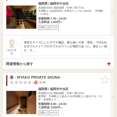
福岡県 / 福岡市中央区
赤坂駅508m
西鉄福岡（天神）駅777m
天神駅より徒歩約8分 天神北ランプから約3分 「天神駅」
バス停か…
営業時間 7:30～24:00
入浴料金 1,400円～
日帰り
サウナ
溶岩をテーマにしたサウナ施設。最も熱いサ室「溶岩」で行われ
るダブルストーブのダブルロウリュが強烈であった。凄まじい熱
さ。そ…
40代 男
性
関連情報から探す
脈 - MYAKU PRIVATE SAUNA -
お気に入
りに追加
-点
/ 0 件
福岡県 / 福岡市中央区
赤坂駅513m
西鉄福岡（天神）駅315m
最寄駅：天神駅より徒歩４分/赤坂駅より徒歩５分 バス
停：赤坂駅より…
営業時間 0:00～24:00
入浴料金 3,000円～
日帰り
サウナ