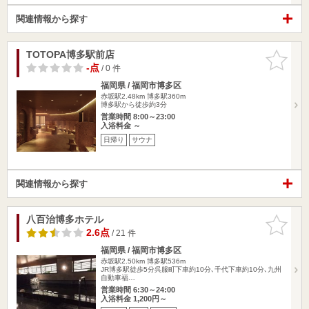
関連情報から探す
TOTOPA博多駅前店
お気に入
りに追加
-点
/ 0 件
福岡県 / 福岡市博多区
赤坂駅2.48km
博多駅360m
博多駅から徒歩約3分
営業時間 8:00～23:00
入浴料金 ～
日帰り
サウナ
関連情報から探す
八百治博多ホテル
お気に入
りに追加
2.6点
/ 21 件
福岡県 / 福岡市博多区
赤坂駅2.50km
博多駅536m
JR博多駅徒歩5分呉服町下車約10分､千代下車約10分､九州
自動車福…
営業時間 6:30～24:00
入浴料金 1,200円～