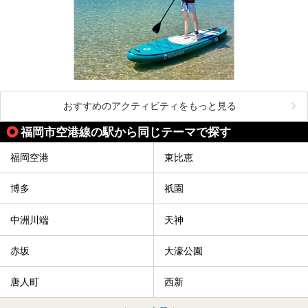
おすすめのアクティビティをもっと見る
福岡市空港線の駅から同じテーマで探す
福岡空港
東比恵
博多
祇園
中洲川端
天神
赤坂
大濠公園
唐人町
西新