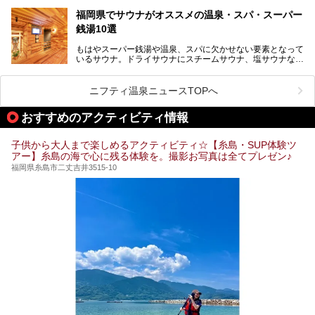
では福岡県総合第３位を獲得し、平日・土日を問わず多くの
常連客で賑わっています。
福岡県でサウナがオススメの温泉・スパ・スーパー
銭湯10選
そこで今回は、ニフティ温泉ライターである筆者が現地体
験。超人気の岩盤房(岩盤浴)をはじめ、スパ＆サウナ・アミ
もはやスーパー銭湯や温泉、スパに欠かせない要素となって
ューズメント・宿泊施設・グルメ・その他施設まで、多彩な
いるサウナ。ドライサウナにスチームサウナ、塩サウナな
る全貌と魅力を徹底紹介します！
ど、いくつか異なるタイプが楽しめたり、水風呂や外気浴ス
ペース、ロウリュウなど、心ゆくまで楽しむためのサービス
が充実した施設も多くみられます。
ニフティ温泉ニュースTOPへ
今回はそんなサウナにこだわった、福岡県内のオススメ温
泉・銭湯・スパを10件紹介したいと思います！
おすすめのアクティビティ情報
子供から大人まで楽しめるアクティビティ☆【糸島・SUP体験ツ
アー】糸島の海で心に残る体験を。撮影お写真は全てプレゼン♪
福岡県糸島市二丈吉井3515-10