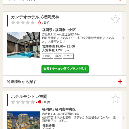
カンデオホテルズ福岡天神
お気に入
りに追加
-点
/ 0 件
福岡県 / 福岡市中央区
赤坂駅1.21km
渡辺通駅296m
西鉄天神駅より徒歩４分、地下鉄空港線天神駅より徒歩９
分、天神南駅より…
営業時間 15:00～23:00
入浴料金 1,200円～
日帰り
宿泊
サウナ
楽天トラベルの宿泊プランを見る
関連情報から探す
ホテルモントレ福岡
お気に入
りに追加
-点
/ 0 件
福岡県 / 福岡市中央区
赤坂駅1.37km
渡辺通駅84m
福岡市営地下鉄七隈線 博多駅から渡辺通まで約5分 渡
辺通駅下車 2番…
営業時間