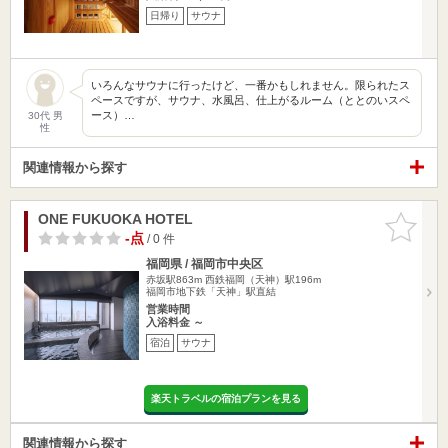
日帰り
サウナ
いろんなサウナに行ったけど、一番かもしれません。限られたス
ペースですが、サウナ、水風呂、仕上がるルーム（ととのいスペ
ース）…
30代 男
性
関連情報から探す
ONE FUKUOKA HOTEL
お気に入
りに追加
-点
/ 0 件
福岡県 / 福岡市中央区
赤坂駅863m
西鉄福岡（天神）駅196m
福岡市地下鉄「天神」駅直結
営業時間
入浴料金 ～
宿泊
サウナ
楽天トラベルの宿泊プランを見る
関連情報から探す