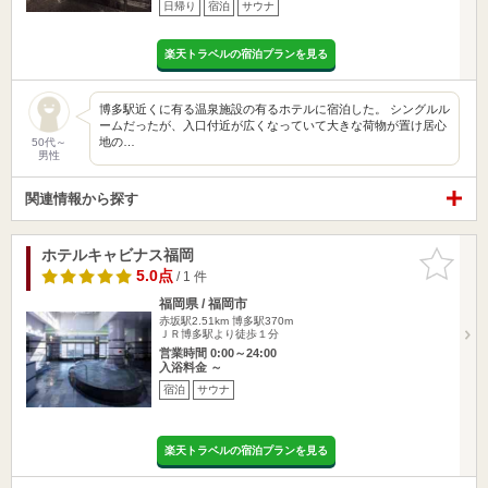
日帰り
宿泊
サウナ
楽天トラベルの宿泊プランを見る
博多駅近くに有る温泉施設の有るホテルに宿泊した。 シングルル
ームだったが、入口付近が広くなっていて大きな荷物が置け居心
地の…
50代～
男性
関連情報から探す
ホテルキャビナス福岡
お気に入
りに追加
5.0点
/ 1 件
福岡県 / 福岡市
赤坂駅2.51km
博多駅370m
ＪＲ博多駅より徒歩１分
営業時間 0:00～24:00
入浴料金 ～
宿泊
サウナ
楽天トラベルの宿泊プランを見る