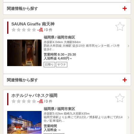
関連情報から探す
SAUNA Giraffe 南天神
お気に入
りに追加
-点
/ 0 件
福岡県 / 福岡市南区
赤坂駅4.04km
大橋駅684m
西鉄大牟田線 大橋駅 徒歩10分 南市民センター前 バス停
徒歩2…
営業時間 8:30～25:30
入浴料金 4,400円～
日帰り
サウナ
関連情報から探す
ホテルジャパネスク福岡
お気に入
りに追加
-点
/ 0 件
福岡県 / 福岡市東区
赤坂駅5.02km
箱崎九大前駅435m
福岡空港駅よりお車にて約12分／博多駅よりお車にて約14
分／駐車場約…
営業時間
入浴料金 ～