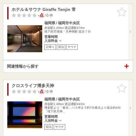
ホテル＆サウナ Giraffe Tenjin 常
お気に入
りに追加
-点
/ 0 件
福岡県 / 福岡市中央区
赤坂駅1.45km
渡辺通駅476m
地下鉄空港線・天神南駅 徒歩７分
営業時間
入浴料金 ～
日帰り
宿泊
サウナ
関連情報から探す
クロスライフ博多天神
お気に入
りに追加
-点
/ 0 件
福岡県 / 福岡市中央区
赤坂駅1.48km
渡辺通駅443m
博多駅より「春吉」バス停まで約7分春吉より徒歩約4分
「地下鉄天神…
営業時間
入浴料金 ～
宿泊
サウナ