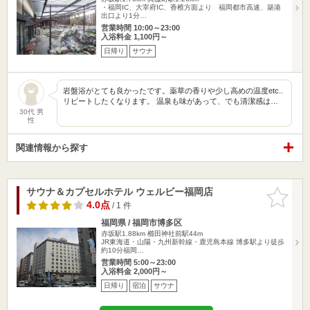
・福岡IC、大宰府IC、香椎方面より 福岡都市高速、築港
出口より1分…
営業時間 10:00～23:00
入浴料金 1,100円～
日帰り
サウナ
岩盤浴がとても良かったです。薬草の香りや少し高めの温度etc..
リピートしたくなります。 温泉も味があって、でも清潔感は…
30代 男
性
関連情報から探す
サウナ＆カプセルホテル ウェルビー福岡店
お気に入
りに追加
4.0点
/ 1 件
福岡県 / 福岡市博多区
赤坂駅1.88km
櫛田神社前駅44m
JR東海道・山陽・九州新幹線・鹿児島本線 博多駅より徒歩
約10分福岡…
営業時間 5:00～23:00
入浴料金 2,000円～
日帰り
宿泊
サウナ