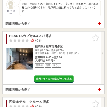
木曜～土曜に初めて宿泊しました。 【立地】 博多駅から徒歩5分
程なので便利ですが、地下街の道は初めてだと分かりにくいで
す…
40代 男
性
関連情報から探す
HEARTSカプセル&スパ博多
お気に入
りに追加
-点
/ 0 件
福岡県 / 福岡市博多区
赤坂駅2.70km
博多駅271m
地下鉄博多駅（出口：西16）より徒歩5分
営業時間 6:00～翌6:00
入浴料金 800円～
日帰り
宿泊
サウナ
楽天トラベルの宿泊プランを見る
関連情報から探す
西鉄ホテル クルーム博多
お気に入
りに追加
-点
/ 0 件