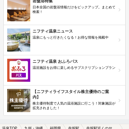
岩盤浴特集
日本全国の岩盤浴情報だけをピックアップ。まとめて
検索！
ニフティ温泉ニュース
温泉にもっと行きたくなる！お得な情報を掲載中
ニフティ温泉 おふろパス
温浴施設をお得に楽しめるサブスクリプションプラン
【ニフティライフスタイル株主優待のご案
内】
株主優待制度で人気の温浴施設に行こう！対象施設が
拡充されました！
温泉TOP
九州・沖縄
福岡県
赤坂駅
赤坂駅近くのサウナ施設おすすめ(2026年版)