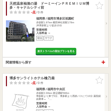
天然温泉袖湊の湯 ドーミーインＰＲＥＭＩＵＭ博
お気に入
多・キャナルシティ前
りに追加
-点
/ 0 件
福岡県 / 福岡市博多区祇園町
赤坂駅1.97km
櫛田神社前駅178m
JR博多駅より徒歩10分
営業時間
入浴料金 ～
宿泊
サウナ
楽天トラベルの宿泊プランを見る
関連情報から探す
博多サンライトホテル檜乃扇
お気に入
りに追加
-点
/ 0 件
福岡県 / 福岡市中央区
赤坂駅2.00km
渡辺通駅586m
博多駅より車で5分、博多駅より西鉄バスにて10分 薬院経
由乗車→ 『…
営業時間
入浴料金 ～