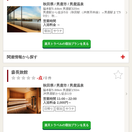
秋田県 / 男鹿市 / 男鹿温泉
脇本駅5.44km
男鹿駅320m
男鹿駅から徒歩5分（秋田駅（JR奥羽本線）→男鹿駅まで5
0分） 秋…
営業時間
入浴料金 ～
宿泊
サウナ
楽天トラベルの宿泊プランを見る
関連情報から探す
森長旅館
お気に入
りに追加
-点
/ 0 件
秋田県 / 男鹿市 / 男鹿温泉
脇本駅5.88km
男鹿駅150m
JR男鹿駅から徒歩1分
営業時間 11:00～22:00
入浴料金 2,000円～
日帰り
宿泊
サウナ
楽天トラベルの宿泊プランを見る