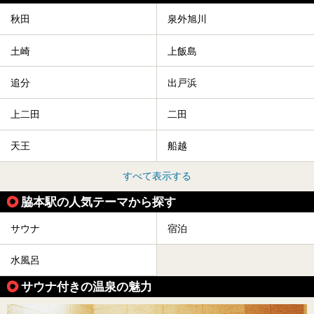
竿燈の数は230本、１万個の提灯がまるで天の川のように連
なり、秋田の夜を照らします。
秋田
泉外旭川
竿燈まつりを見た後は、秋田の温泉で骨休め。秋田美人を生
み出す温泉がたくさんありますよ！
土崎
上飯島
秋田に出かけて、夏の暑さを祭りで吹き飛ばしましょう！
今回は秋田県のおすすめ温泉をご紹介します！
追分
出戸浜
上二田
二田
天王
船越
すべて表示する
脇本駅の人気テーマから探す
サウナ
宿泊
水風呂
サウナ付きの温泉の魅力