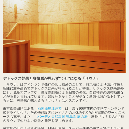
デトックス効果と爽快感が思わず"くせ"になる「サウナ」
「サウナ」はフィンランド発祥の蒸し風呂のことで、熱気浴により発汗作用と
新陳代謝を高めてデトックス効果が得られることが特徴。リラックス効果以外
にも、免疫力アップや、温度差刺激による副腎の強化、自律神経の調整効果な
どがあると言われています。普段汗をかくことが少なく新陳代謝が低下してい
る人に、爽快感が味わえる「サウナ」はオススメです。
東京都墨田区にある「
両国湯屋江戸遊
」は、温度90度前後の本格フィンランド
式ドライサウナ。その他施設内にたくさんのお休み処やWi-Fi完備のワークスペ
ースも充実。また、「
バーデと天然温泉 豊島園 庭の湯
」屋外サウナを含む4種
のサウナで心地よい刺激と発汗を楽しめます。
脇本駅のサウナ付きの温泉、日帰り温泉、スーパー銭湯の中でも特に人気があ