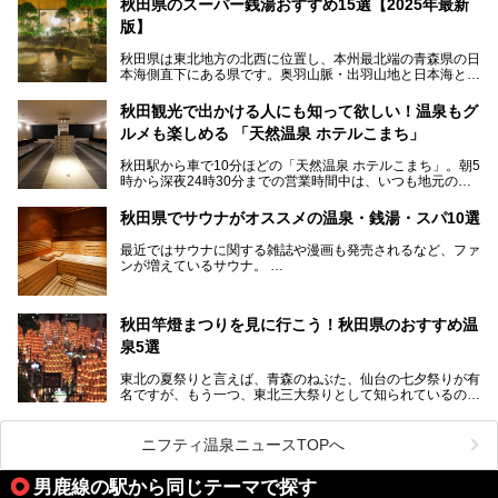
秋田県のスーパー銭湯おすすめ15選【2025年最新
版】
秋田県は東北地方の北西に位置し、本州最北端の青森県の日
本海側直下にある県です。奥羽山脈・出羽山地と日本海とい
う、厳しくも雄大な自然に囲まれたエリアで、ユネスコの世
界自然遺産に登録された白神山地のほか、多くの国立公園・
秋田観光で出かける人にも知って欲しい！温泉もグ
国定公園を擁しています。
ルメも楽しめる 「天然温泉 ホテルこまち」
「あきたこまち」に代表される米の生産量は国内第3位。米
どころ・酒どころとして知られ、比内地鶏・きりたんぽ鍋・
秋田駅から車で10分ほどの「天然温泉 ホテルこまち」。朝5
ハタハタ・しょっつる（魚醤）といった独特の食材も豊富で
時から深夜24時30分までの営業時間中は、いつも地元の人
す。
で賑わっている人気の温泉施設です。宿泊も可能で、温泉や
夏の「秋田竿燈（かんとう）まつり」や男鹿市の「なまは
岩盤浴入り放題なのに1泊3,500円からと破格の安さ！
げ」など、全国的に有名な催しも多い秋田県。観光旅行にも
秋田県でサウナがオススメの温泉・銭湯・スパ10選
観光にも便利な「天然温泉 ホテルこまち」の魅力をたっぷ
役立つ、県内のおすすめスーパー銭湯＆立ち寄り湯情報をご
りお届けします。
紹介します。
最近ではサウナに関する雑誌や漫画も発売されるなど、ファ
ンが増えているサウナ。
しかしサウナは一口にサウナと言っても、ドライサウナ、ス
チームサウナ、塩サウナなどが存在し、施設によって様々な
秋田竿燈まつりを見に行こう！秋田県のおすすめ温
こだわりを持つ施設も増えています。
泉5選
今回はそんな今話題のサウナが楽しめる、秋田県内にあるオ
ススメ温泉・銭湯・スパを10件まとめてご紹介します。
東北の夏祭りと言えば、青森のねぶた、仙台の七夕祭りが有
名ですが、もう一つ、東北三大祭りとして知られているのが
秋田の竿燈祭りです。
毎年8月3日から6日に行われる「秋田竿燈まつり」は、たく
ニフティ温泉ニュースTOPへ
さんの提灯をぶらさげた大きな竿燈を「ドッコイショ」の掛
け声にあわせて秋田駅周辺を練り歩きます。
男鹿線の駅から同じテーマで探す