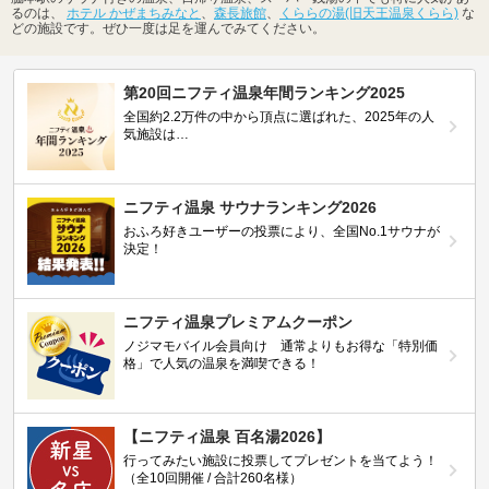
るのは、
ホテル かぜまちみなと
、
森長旅館
、
くららの湯(旧天王温泉くらら)
な
どの施設です。ぜひ一度は足を運んでみてください。
第20回ニフティ温泉年間ランキング2025
全国約2.2万件の中から頂点に選ばれた、2025年の人
気施設は…
ニフティ温泉 サウナランキング2026
おふろ好きユーザーの投票により、全国No.1サウナが
決定！
ニフティ温泉プレミアムクーポン
ノジマモバイル会員向け 通常よりもお得な「特別価
格」で人気の温泉を満喫できる！
【ニフティ温泉 百名湯2026】
行ってみたい施設に投票してプレゼントを当てよう！
（全10回開催 / 合計260名様）