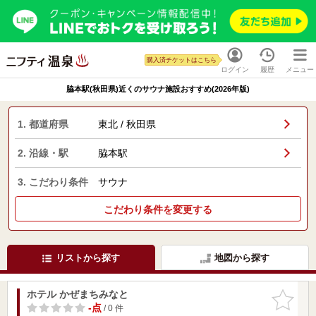
購入済チケットはこちら
ログイン
履歴
メニュー
脇本駅(秋田県)近くのサウナ施設おすすめ(2026年版)
1. 都道府県
東北 / 秋田県
2. 沿線・駅
脇本駅
3. こだわり条件
サウナ
こだわり条件を変更する
リストから探す
地図から探す
ホテル かぜまちみなと
お気に入
りに追加
-点
/ 0 件