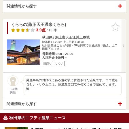
関連情報から探す
くららの湯(旧天王温泉くらら)
お気に入
りに追加
3.9点
/ 13 件
秋田県 / 潟上市天王江川上谷地
脇本駅11.22km
上二田駅1.36km
秋田新幹線こまち利用・JR秋田駅で男鹿線乗り換え、上二
田駅下車（徒…
営業時間 9:00～21:00
入浴料金 500円～
日帰り
サウナ
男鹿半島の付け根にある道の駅に併設された温泉です。ヨウ素を
含むナトリウム泉は、源泉温度32℃を42℃にまで温めています。
鮮…
～10代
男性
関連情報から探す
秋田県のニフティ温泉ニュース