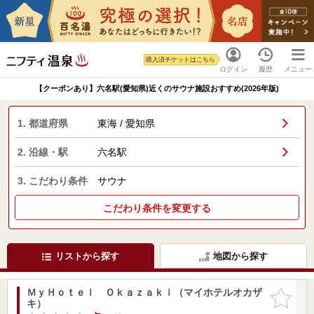
購入済チケットはこちら
ログイン
履歴
メニュー
【クーポンあり】六名駅(愛知県)近くのサウナ施設おすすめ(2026年版)
1. 都道府県
東海 / 愛知県
2. 沿線・駅
六名駅
3. こだわり条件
サウナ
こだわり条件を変更する
リストから探す
地図から探す
ＭｙＨｏｔｅｌ Ｏｋａｚａｋｉ（マイホテルオカザ
お気に入
キ）
りに追加