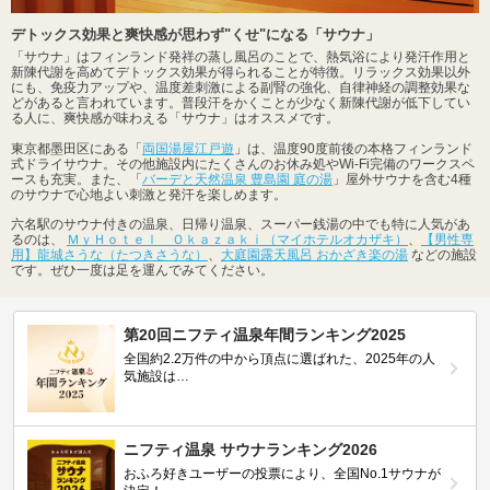
デトックス効果と爽快感が思わず"くせ"になる「サウナ」
「サウナ」はフィンランド発祥の蒸し風呂のことで、熱気浴により発汗作用と
新陳代謝を高めてデトックス効果が得られることが特徴。リラックス効果以外
にも、免疫力アップや、温度差刺激による副腎の強化、自律神経の調整効果な
どがあると言われています。普段汗をかくことが少なく新陳代謝が低下してい
る人に、爽快感が味わえる「サウナ」はオススメです。
東京都墨田区にある「
両国湯屋江戸遊
」は、温度90度前後の本格フィンランド
式ドライサウナ。その他施設内にたくさんのお休み処やWi-Fi完備のワークスペ
ースも充実。また、「
バーデと天然温泉 豊島園 庭の湯
」屋外サウナを含む4種
のサウナで心地よい刺激と発汗を楽しめます。
六名駅のサウナ付きの温泉、日帰り温泉、スーパー銭湯の中でも特に人気があ
るのは、
ＭｙＨｏｔｅｌ Ｏｋａｚａｋｉ（マイホテルオカザキ）
、
【男性専
用】龍城さうな（たつきさうな）
、
大庭園露天風呂 おかざき楽の湯
などの施設
です。ぜひ一度は足を運んでみてください。
第20回ニフティ温泉年間ランキング2025
全国約2.2万件の中から頂点に選ばれた、2025年の人
気施設は…
ニフティ温泉 サウナランキング2026
おふろ好きユーザーの投票により、全国No.1サウナが