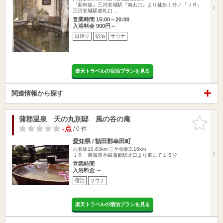
『新幹線』三河安城駅『南出口』より徒歩１分／『ＪＲ』
三河安城駅改札口…
営業時間 15:00～20:00
入浴料金 900円～
日帰り
宿泊
サウナ
楽天トラベルの宿泊プランを見る
関連情報から探す
蒲郡温泉 天の丸別邸 風の谷の庵
お気に入
りに追加
-点
/ 0 件
愛知県 / 額田郡幸田町
六名駅10.63km
三ケ根駅3.16km
ＪＲ 東海道本線蒲郡駅北口より車にて１５分
営業時間
入浴料金 ～
宿泊
サウナ
楽天トラベルの宿泊プランを見る