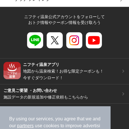
ニフティ温泉公式アカウントをフォローして
おトク情報やクーポン情報を受け取ろう
ニフティ温泉アプリ
地図から温泉検索！お得な限定クーポンも！
今すぐダウンロード！
ご意見ご要望 ・お問い合わせ
施設データの新規追加や修正依頼もこちらから
スマートフォン
/
PC
加盟店募集（資料請求）
広告出稿のご案内
By using our services, you agree that we and
our
partners
use cookies to improve advertisi
利用規約
ライフスタイルMEMBERS+規約