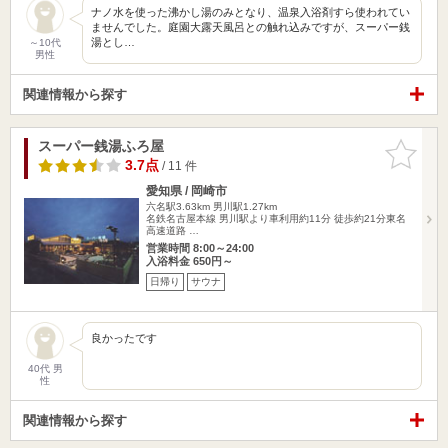
ナノ水を使った沸かし湯のみとなり、温泉入浴剤すら使われてい
ませんでした。庭園大露天風呂との触れ込みですが、スーパー銭
湯とし…
～10代
男性
関連情報から探す
スーパー銭湯ふろ屋
お気に入
りに追加
3.7点
/ 11 件
愛知県 / 岡崎市
六名駅3.63km
男川駅1.27km
名鉄名古屋本線 男川駅より車利用約11分 徒歩約21分東名
高速道路 …
営業時間 8:00～24:00
入浴料金 650円～
日帰り
サウナ
良かったです
40代 男
性
関連情報から探す