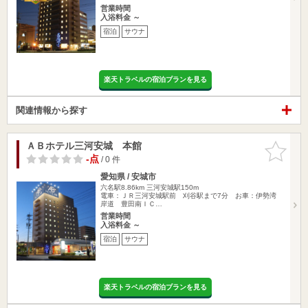
営業時間
入浴料金 ～
宿泊
サウナ
楽天トラベルの宿泊プランを見る
関連情報から探す
ＡＢホテル三河安城 本館
お気に入
りに追加
-点
/ 0 件
愛知県 / 安城市
六名駅8.86km
三河安城駅150m
電車：ＪＲ三河安城駅前 刈谷駅まで7分 お車：伊勢湾
岸道 豊田南ＩＣ…
営業時間
入浴料金 ～
宿泊
サウナ
楽天トラベルの宿泊プランを見る