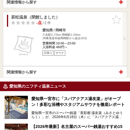
関連情報から探す
若松温泉（閉館しました）
お気に入
りに追加
-点
/ 2 件
愛知県 / 岡崎市
六名駅2.72km
岡崎駅1.03km
JR東海道本線岡崎駅から徒歩20分
営業時間 10:00～23:50
入浴料金 450円～
日帰り
サウナ
関連情報から探す
愛知県のニフティ温泉ニュース
愛知県一宮市に「スパアクアス湯友楽」がオープ
ン！多彩な浴槽やスタジアムサウナを徹底レポート
愛知県一宮市のスーパー銭湯「美彩都 湯友楽（みさとゆう
らく）」が、2026年6月18日（木）に「スパアクアス湯友
楽」としてリニューアルオープン！
【2026年最新】名古屋のスーパー銭湯おすすめ15
この地で30年にわたり愛され続けてきた施設だからこそ、