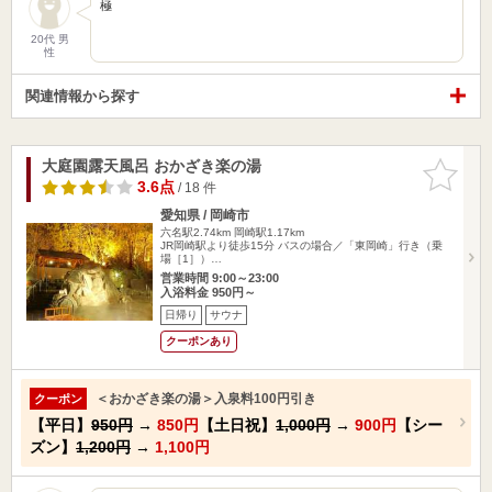
極
20代 男
性
関連情報から探す
大庭園露天風呂 おかざき楽の湯
お気に入
りに追加
3.6点
/ 18 件
愛知県 / 岡崎市
六名駅2.74km
岡崎駅1.17km
JR岡崎駅より徒歩15分 バスの場合／「東岡崎」行き（乗
場［1］）…
営業時間 9:00～23:00
入浴料金 950円～
日帰り
サウナ
クーポンあり
＜おかざき楽の湯＞入泉料100円引き
クーポン
【平日】
950円
→
850円
【土日祝】
1,000円
→
900円
【シー
ズン】
1,200円
→
1,100円