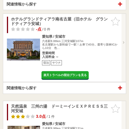
関連情報から探す
ホテルグランドティアラ南名古屋（旧ホテル グラン
お気に入
ドティアラ安城）
りに追加
-点
/ 0 件
愛知県 / 安城市
六名駅8.88km
三河安城駅107m
名古屋駅から新幹線で一駅！お車で40分。最寄り新林ICか
ら10分 色…
営業時間
入浴料金 ～
宿泊
サウナ
楽天トラベルの宿泊プランを見る
関連情報から探す
天然温泉 三州の湯 ドーミーインＥＸＰＲＥＳＳ三
お気に入
河安城
りに追加
3.0点
/ 1 件
愛知県 / 安城市
六名駅8.98km
三河安城駅131m