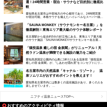
選！24時間営業・宿泊・サウナなど目的別に徹底比
地元住民をはじめオープンを待ちわびている人も多いのでは
ないでしょうか。
較
老朽化した設備の補修を機に、2年前からじっくり構想を練
ってきたというだけあって、館内の充実度は想像以上。
愛知県名古屋市は中部地方の中心都市であり、24時間営業
以前の4倍に拡張したという露天エリアや10の浴槽、40人収
や宿泊可能、本格サウナを備えたハイレベルなスーパー銭湯
容の巨大なスタジアムサウナに、岩盤浴やリラクゼーション
が密集する激戦区です。
までまるごと楽しめる施設に生まれ変わりました。
「SAUNA MONKEY（サウナモンキー名古屋）」を
そのため、「日々の仕事の疲れを心身ともにリセットした
今回は、全面リニューアルして新しくなった「スパアクアス
徹底解剖！東海エリア最大級のサウナ体験レポート
い」「休日に時間を忘れて1日中ダラダラ過ごしたい」「コ
湯友楽」に一足早くお邪魔して取材してきました！
スパ良く非日常の極上体験を味わいたい」人向けの施設が多
名古屋駅から徒歩約5分の好立地にある、東海エリア最大級
くある点が魅力です！
のサウナ施設「SAUNA MONKEY/サウナモンキー名古屋」
をご存じですか？
今回は、名古屋市でおすすめのスーパー銭湯を紹介します。
「名古屋駅周辺ってサウナが少ないよね」という声をよく耳
お好みの温泉施設を見つけて楽しんでくださいね。
「猿投温泉 癒しの宿 金泉閣」がリニューアル！天
にするだけあり、アクセスの良さにも胸が高鳴ります。
然ラドン温泉が満喫できる施設の魅力をご紹介
今回は普段は男性専用となっているパブリックサウナが、女
性専用で公開される『レディースデー』が開催されたので、
愛知高原国定公園内の山奥に1軒だけある温泉宿「猿投温泉
さっそく取材してきました！
癒しの宿 金泉閣」が、“しあわせ隠れ里”をコンセプトにリニ
ューアルオープンします。
名古屋市内の天然温泉「キャナル・リゾート」 温
天然ラドン温泉が堪能できるお風呂や、新設・改装された客
泉ソムリエがおすすめポイントを教えます！
室、地元の食材と温泉水で作られたお料理……。
新しくなった「猿投温泉 癒しの宿 金泉閣」の魅力を丸ごと
愛知県名古屋市内には数多くの温浴施設があり、多くの人を
ご紹介します。
楽しませています。
その中でも今回は「キャナル・リゾート」について、温泉ソ
ムリエの目線で紹介していきます！
ニフティ温泉ニュースTOPへ
名古屋市内にはスーパー銭湯や日帰り温泉が多く、「どこに
行こうかな？」と悩んでしまう方も多いと思います。
おすすめのアクティビティ情報
ぜひこの記事を参考にして「キャナル・リゾート」に出かけ