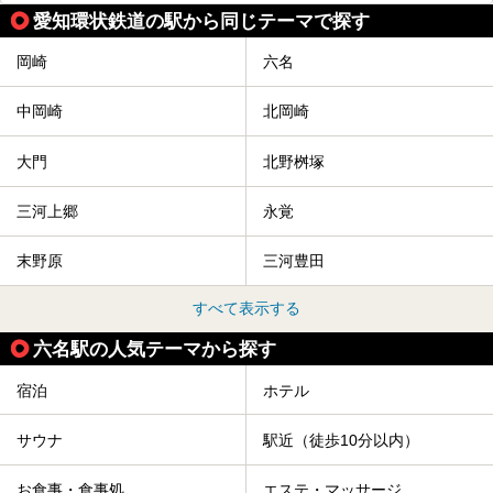
愛知環状鉄道の駅から同じテーマで探す
岡崎
六名
中岡崎
北岡崎
大門
北野桝塚
三河上郷
永覚
末野原
三河豊田
すべて表示する
六名駅の人気テーマから探す
宿泊
ホテル
サウナ
駅近（徒歩10分以内）
お食事・食事処
エステ・マッサージ