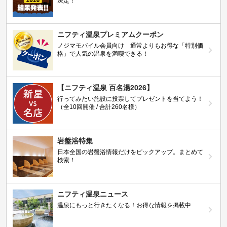
決定！
ニフティ温泉プレミアムクーポン
ノジマモバイル会員向け 通常よりもお得な「特別価
格」で人気の温泉を満喫できる！
【ニフティ温泉 百名湯2026】
行ってみたい施設に投票してプレゼントを当てよう！
（全10回開催 / 合計260名様）
岩盤浴特集
日本全国の岩盤浴情報だけをピックアップ。まとめて
検索！
ニフティ温泉ニュース
温泉にもっと行きたくなる！お得な情報を掲載中