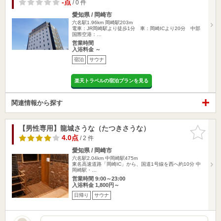
-点
/ 0 件
愛知県 / 岡崎市
六名駅1.96km
岡崎駅203m
電車：JR岡崎駅より徒歩1分 車：岡崎ICより20分 中部
国際空港：…
営業時間
入浴料金 ～
宿泊
サウナ
楽天トラベルの宿泊プランを見る
関連情報から探す
【男性専用】龍城さうな（たつきさうな）
お気に入
りに追加
4.0点
/ 2 件
愛知県 / 岡崎市
六名駅2.04km
中岡崎駅475m
東名高速道路「岡崎IC」から、国道1号線を西へ約10分 中
岡崎駅・…
営業時間 9:00～23:00
入浴料金 1,800円～
日帰り
サウナ