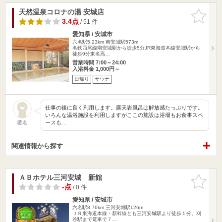
天然温泉コロナの湯 安城店
お気に入
りに追加
3.4点
/ 51 件
愛知県 / 安城市
六名駅5.23km
南安城駅573m
名鉄西尾線南安城駅から徒歩5分JR東海道本線安城駅から
徒歩9分東名高…
営業時間 7:00～24:00
入浴料金 1,000円～
日帰り
サウナ
仕事の後に良く利用します。露天岩風呂は解放感たっぷりです。
いろんな温浴施設を利用しますがここの施設は浴場もお食事スペ
ースも…
匿名
関連情報から探す
ＡＢホテル三河安城 新館
お気に入
りに追加
-点
/ 0 件
愛知県 / 安城市
六名駅8.76km
三河安城駅126m
ＪＲ東海道本線・新幹線とも三河安城駅より徒歩１分。刈
谷駅まで電車で７…