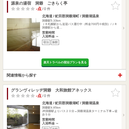
源泉の湯宿 洞爺 ごきらく亭
お気に入
りに追加
-点
/ 0 件
北海道 / 虻田郡洞爺湖町 / 洞爺湖温泉
洞爺駅5.33km
ＪＲ札幌駅から送迎バス運行中（料金700円※税別）/ＪＲ
洞爺駅から道…
営業時間
入浴料金 ～
宿泊
旅館
楽天トラベルの宿泊プランを見る
関連情報から探す
グランヴィレッヂ洞爺 大和旅館アネックス
お気に入
りに追加
-点
/ 0 件
北海道 / 虻田郡洞爺湖町 / 洞爺湖温泉
洞爺駅4.85km
JR洞爺駅よりバス２０分→洞爺湖温泉ターミナル下車→徒
歩５分
営業時間
入浴料金 ～