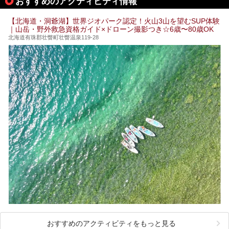
おすすめのアクティビティ情報
今回は、そんな「休日ビルヂング」の魅力を5つのポイント
からご紹介します。
【北海道・洞爺湖】世界ジオパーク認定！火山3山を望むSUP体験
｜山岳・野外救急資格ガイド×ドローン撮影つき☆6歳〜80歳OK
北海道有珠郡壮瞥町壮瞥温泉119-28
おすすめのアクティビティをもっと見る