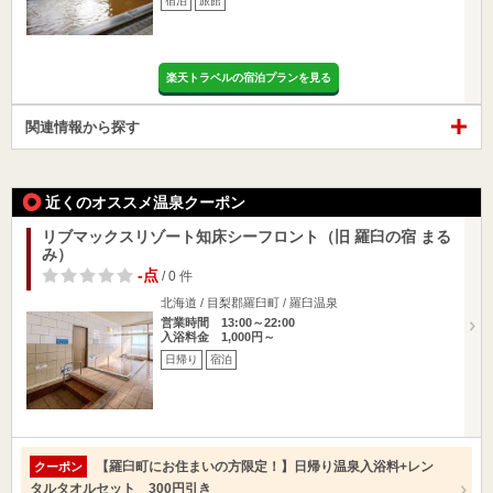
宿泊
旅館
楽天トラベルの宿泊プランを見る
関連情報から探す
近くのオススメ温泉クーポン
リブマックスリゾート知床シーフロント（旧 羅臼の宿 まる
み）
-点
/ 0 件
北海道 / 目梨郡羅臼町 / 羅臼温泉
営業時間 13:00～22:00
入浴料金 1,000円～
日帰り
宿泊
【羅臼町にお住まいの方限定！】日帰り温泉入浴料+レン
クーポン
タルタオルセット 300円引き