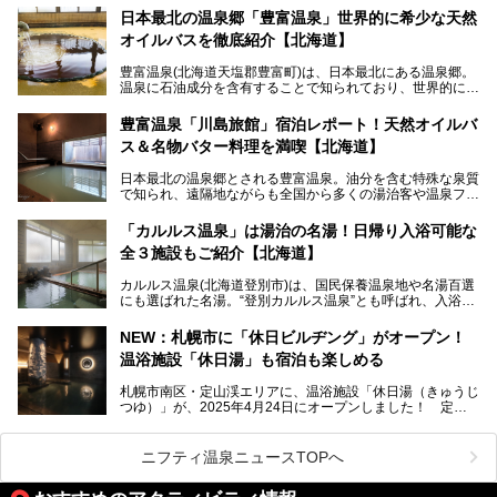
動拠点である北海道の銭湯「湯屋・サーモン」にて、メンズ
日本最北の温泉郷「豊富温泉」世界的に希少な天然
スキンケアブランド バルクオムの「ONE DAY KIT」を数量
オイルバスを徹底紹介【北海道】
限定でプレゼントいたします。
老若男女問わず、多くの方にご体験いただける製品ですの
豊富温泉(北海道天塩郡豊富町)は、日本最北にある温泉郷。
で、ぜひお試しください。※6月13日配布開始、なくなり次
温泉に石油成分を含有することで知られており、世界的にも
第終了
大変希少な泉質です。また、油分が乾癬やアトピー性皮膚炎
に特効があると言われ、遠隔地ながらも全国から湯治・療養
───
豊富温泉「川島旅館」宿泊レポート！天然オイルバ
目的で多くの人々が訪れます。
提供元：株式会社バルクオム【PR】
ス＆名物バター料理を満喫【北海道】
この記事は株式会社バルクオム商品のPR記事です。
今回、四半世紀以上に渡り全国の温泉を巡り続ける筆者が現
日本最北の温泉郷とされる豊富温泉。油分を含む特殊な泉質
地体験し、独自の視点で豊富温泉の“天然オイルバス”をレポ
で知られ、遠隔地ながらも全国から多くの湯治客や温泉ファ
ート。温泉地概要や日帰り入浴施設をはじめ、宿泊施設・ア
ンが訪れる地です。
クセスまで徹底紹介します！
「カルルス温泉」は湯治の名湯！日帰り入浴可能な
「川島旅館」は、豊富温泉の開湯当初から営業する老舗旅
全３施設もご紹介【北海道】
館。とりわけ温泉の良さと名物のバター料理に定評があり、
口コミの評判も非常に高い宿。今回は筆者自ら宿泊し、自慢
カルルス温泉(北海道登別市)は、国民保養温泉地や名湯百選
の温泉や料理をはじめ、パブリックスペース・客室など宿の
にも選ばれた名湯。“登別カルルス温泉”とも呼ばれ、入浴剤
全貌を徹底的にご紹介します！
としてその名を聞いたことがある方も多いでしょう。観光色
豊かな登別温泉とは対照的な存在で、今も湯治場的な要素が
NEW：札幌市に「休日ビルヂング」がオープン！
残る閑静な温泉地です。
温浴施設「休日湯」も宿泊も楽しめる
今回、四半世紀以上に渡り全国の温泉を巡り続ける筆者が現
札幌市南区・定山渓エリアに、温浴施設「休日湯（きゅうじ
地体験し、カルルス温泉をご紹介。温泉地の概要や泉質解説
つゆ）」が、2025年4月24日にオープンしました！ 定山
をはじめ、日帰り入浴可能な全３施設の紹介・周辺観光・ア
渓の新たなランドマーク「休日ビルヂング」として誕生した
クセスまで徹底紹介します！
この施設は、温泉・サウナの「休日湯」・ラウンジの「THE
LOUNGE DAYOF」・グルメ「休日洋麺店」・ホテル「エク
ニフティ温泉ニュースTOPへ
スクラメーションホテル」で構成された、まさに大人の癒し
空間。