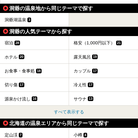
洞爺の温泉地から同じテーマで探す
洞爺湖温泉
3
洞爺の人気テーマから探す
宿泊
格安（1,000円以下）
28
21
ホテル
露天風呂
20
19
お食事・食事処
カップル
18
17
切り傷
冷え性
17
17
源泉かけ流し
サウナ
16
13
すべて表示する
北海道の温泉エリアから同じテーマで探す
定山渓
小樽
7
4