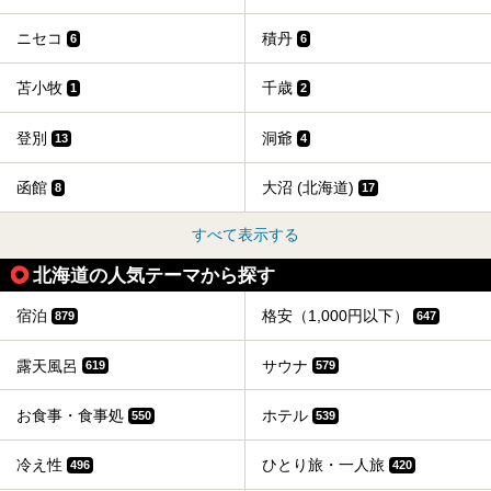
ニセコ
積丹
6
6
苫小牧
千歳
1
2
登別
洞爺
13
4
函館
大沼 (北海道)
8
17
すべて表示する
北海道の人気テーマから探す
宿泊
格安（1,000円以下）
879
647
露天風呂
サウナ
619
579
お食事・食事処
ホテル
550
539
冷え性
ひとり旅・一人旅
496
420