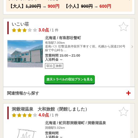
【大人】
1,200円
→
900円
【小人】
900円
→
600円
いこい荘
お気に入
りに追加
3.0点
/ 1 件
北海道 / 有珠郡壮瞥町
有珠駅7.00km
道南バス 壮瞥温泉停留所下車すぐ前。札幌から国道230号
線で中山峠を…
営業時間 15:00～21:00
入浴料金 ～
宿泊
旅館
楽天トラベルの宿泊プランを見る
関連情報から探す
洞爺湖温泉 大和旅館（閉館しました）
お気に入
りに追加
4.0点
/ 1 件
北海道 / 虻田郡洞爺湖町 / 洞爺湖温泉
洞爺駅5.02km
営業時間
入浴料金 ～