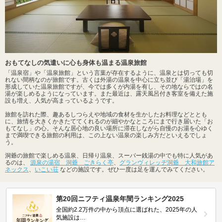
おもてなしの気遣いに心も身体も温まる温泉旅館
「温泉宿」や「温泉旅館」という言葉が存在するように、温泉とは切っても切
れない間柄なのが旅館です。古くは外湯の温泉を中心に立ち並び「湯治場」を
形成していた温泉旅館ですが、今では多くが内湯を有し、その地ならではの名
湯が楽しめるようになっています。また最近は、露天風呂付き客室を備えた施
設も増え、人気が高まっているようです。
旅館を訪れた際、趣あるしつらえや地域の食材を生かしたお料理などととも
に、旅情を大きくかきたててくれるのが細やかなところにまで行き届いた「お
もてなし」の心。そんな居心地の良い場所に滞在しながら自慢のお湯を心ゆく
まで満喫できる旅館の利用は、この上ない温泉の楽しみ方だといえるでしょ
う。
洞爺の旅館で楽しめる温泉、日帰り温泉、スーパー銭湯の中でも特に人気があ
るのは、
源泉の湯宿 洞爺 ごきらく亭
、
グランヴィレッヂ洞爺 大和旅館ア
ネックス
、
いこい荘
などの施設です。ぜひ一度は足を運んでみてください。
第20回ニフティ温泉年間ランキング2025
全国約2.2万件の中から頂点に選ばれた、2025年の人
気施設は…