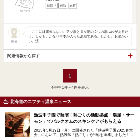
日帰り
宿泊
旅館
ここには露天はない。アツ湯とヌル湯の２つの湯ぶねがあるだ
け。しかも、かなり年季が入った湯殿である。しかし、お湯がい
い。浸…
匿名
関連情報から探す
1
4
件中 1件～4件を表示
北海道のニフティ温泉ニュース
熱波甲子園で熱演！熱ごりの活動拠点「湯屋・サー
モン」でバルクオムのスキンケアがもらえる
2025年5月19日（月）に開催された「熱波甲子園2025春大
会」において、熱波師「熱ごり」が4冠を達成しました！
このたび、バルクオム賞の受賞を記念して、熱ごりさんの活