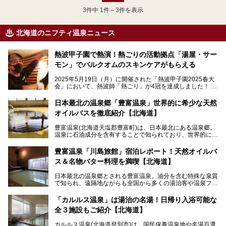
3
件中 1件～3件を表示
北海道のニフティ温泉ニュース
熱波甲子園で熱演！熱ごりの活動拠点「湯屋・サー
モン」でバルクオムのスキンケアがもらえる
2025年5月19日（月）に開催された「熱波甲子園2025春大
会」において、熱波師「熱ごり」が4冠を達成しました！
このたび、バルクオム賞の受賞を記念して、熱ごりさんの活
動拠点である北海道の銭湯「湯屋・サーモン」にて、メンズ
日本最北の温泉郷「豊富温泉」世界的に希少な天然
スキンケアブランド バルクオムの「ONE DAY KIT」を数量
オイルバスを徹底紹介【北海道】
限定でプレゼントいたします。
老若男女問わず、多くの方にご体験いただける製品ですの
豊富温泉(北海道天塩郡豊富町)は、日本最北にある温泉郷。
で、ぜひお試しください。※6月13日配布開始、なくなり次
温泉に石油成分を含有することで知られており、世界的にも
第終了
大変希少な泉質です。また、油分が乾癬やアトピー性皮膚炎
に特効があると言われ、遠隔地ながらも全国から湯治・療養
───
豊富温泉「川島旅館」宿泊レポート！天然オイルバ
目的で多くの人々が訪れます。
提供元：株式会社バルクオム【PR】
ス＆名物バター料理を満喫【北海道】
この記事は株式会社バルクオム商品のPR記事です。
今回、四半世紀以上に渡り全国の温泉を巡り続ける筆者が現
日本最北の温泉郷とされる豊富温泉。油分を含む特殊な泉質
地体験し、独自の視点で豊富温泉の“天然オイルバス”をレポ
で知られ、遠隔地ながらも全国から多くの湯治客や温泉ファ
ート。温泉地概要や日帰り入浴施設をはじめ、宿泊施設・ア
ンが訪れる地です。
クセスまで徹底紹介します！
「カルルス温泉」は湯治の名湯！日帰り入浴可能な
「川島旅館」は、豊富温泉の開湯当初から営業する老舗旅
全３施設もご紹介【北海道】
館。とりわけ温泉の良さと名物のバター料理に定評があり、
口コミの評判も非常に高い宿。今回は筆者自ら宿泊し、自慢
カルルス温泉(北海道登別市)は、国民保養温泉地や名湯百選
の温泉や料理をはじめ、パブリックスペース・客室など宿の