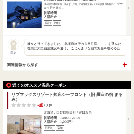
JR函館本線旭川駅より旭川電気軌道バス利用 旭岳ロープウ
ェイ行き終点…
営業時間
入浴料金 ～
宿泊
旅館
彼女と行ってきました。 北海道旅行の３日目宿。 ここを選んだ
理由は大型宿泊施設を避け、 こじんまりな宿で旭岳を眺めるた…
匿名
関連情報から探す
近くのオススメ温泉クーポン
リブマックスリゾート知床シーフロント（旧 羅臼の宿 まる
み）
-点
/ 0 件
北海道 / 目梨郡羅臼町 / 羅臼温泉
営業時間 13:00～22:00
入浴料金 1,000円～
日帰り
宿泊