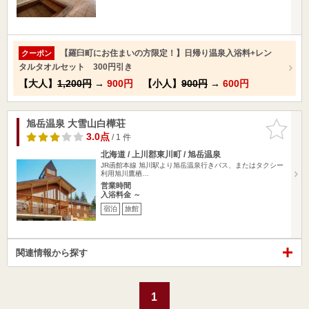
【羅臼町にお住まいの方限定！】日帰り温泉入浴料+レン
クーポン
タルタオルセット 300円引き
【大人】
1,200円
→
900円
【小人】
900円
→
600円
旭岳温泉 大雪山白樺荘
お気に入
りに追加
3.0点
/ 1 件
北海道 / 上川郡東川町 / 旭岳温泉
JR函館本線 旭川駅より旭岳温泉行きバス、またはタクシー
利用旭川鷹栖…
営業時間
入浴料金 ～
宿泊
旅館
関連情報から探す
1