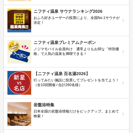
ニフティ温泉 サウナランキング2026
おふろ好きユーザーの投票により、全国No.1サウナが
決定！
ニフティ温泉プレミアムクーポン
ノジマモバイル会員向け 通常よりもお得な「特別価
格」で人気の温泉を満喫できる！
【ニフティ温泉 百名湯2026】
行ってみたい施設に投票してプレゼントを当てよう！
（全10回開催 / 合計260名様）
岩盤浴特集
日本全国の岩盤浴情報だけをピックアップ。まとめて
検索！