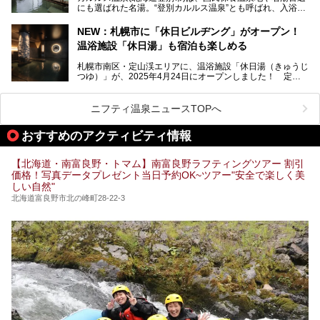
にも選ばれた名湯。“登別カルルス温泉”とも呼ばれ、入浴剤
全貌を徹底的にご紹介します！
としてその名を聞いたことがある方も多いでしょう。観光色
豊かな登別温泉とは対照的な存在で、今も湯治場的な要素が
NEW：札幌市に「休日ビルヂング」がオープン！
残る閑静な温泉地です。
温浴施設「休日湯」も宿泊も楽しめる
今回、四半世紀以上に渡り全国の温泉を巡り続ける筆者が現
札幌市南区・定山渓エリアに、温浴施設「休日湯（きゅうじ
地体験し、カルルス温泉をご紹介。温泉地の概要や泉質解説
つゆ）」が、2025年4月24日にオープンしました！ 定山
をはじめ、日帰り入浴可能な全３施設の紹介・周辺観光・ア
渓の新たなランドマーク「休日ビルヂング」として誕生した
クセスまで徹底紹介します！
この施設は、温泉・サウナの「休日湯」・ラウンジの「THE
LOUNGE DAYOF」・グルメ「休日洋麺店」・ホテル「エク
ニフティ温泉ニュースTOPへ
スクラメーションホテル」で構成された、まさに大人の癒し
空間。
おすすめのアクティビティ情報
今回は、そんな「休日ビルヂング」の魅力を5つのポイント
からご紹介します。
【北海道・南富良野・トマム】南富良野ラフティングツアー 割引
価格！写真データプレゼント当日予約OK~ツアー"安全で楽しく美
しい自然"
北海道富良野市北の峰町28-22-3