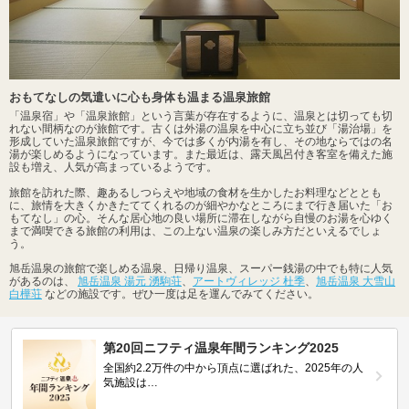
おもてなしの気遣いに心も身体も温まる温泉旅館
「温泉宿」や「温泉旅館」という言葉が存在するように、温泉とは切っても切
れない間柄なのが旅館です。古くは外湯の温泉を中心に立ち並び「湯治場」を
形成していた温泉旅館ですが、今では多くが内湯を有し、その地ならではの名
湯が楽しめるようになっています。また最近は、露天風呂付き客室を備えた施
設も増え、人気が高まっているようです。
旅館を訪れた際、趣あるしつらえや地域の食材を生かしたお料理などととも
に、旅情を大きくかきたててくれるのが細やかなところにまで行き届いた「お
もてなし」の心。そんな居心地の良い場所に滞在しながら自慢のお湯を心ゆく
まで満喫できる旅館の利用は、この上ない温泉の楽しみ方だといえるでしょ
う。
旭岳温泉の旅館で楽しめる温泉、日帰り温泉、スーパー銭湯の中でも特に人気
があるのは、
旭岳温泉 湯元 湧駒荘
、
アートヴィレッジ 杜季
、
旭岳温泉 大雪山
白樺荘
などの施設です。ぜひ一度は足を運んでみてください。
第20回ニフティ温泉年間ランキング2025
全国約2.2万件の中から頂点に選ばれた、2025年の人
気施設は…