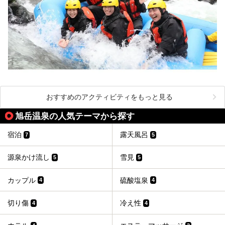
おすすめのアクティビティをもっと見る
旭岳温泉の人気テーマから探す
宿泊
露天風呂
7
5
源泉かけ流し
雪見
5
5
カップル
硫酸塩泉
4
4
切り傷
冷え性
4
4