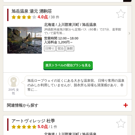
旭岳温泉 湯元 湧駒荘
お気に入
りに追加
4.0点
/ 38 件
北海道 / 上川郡東川町 / 旭岳温泉
JR函館本線旭川駅から定期バス（60番）で27分、道草館
でいで湯号旭…
営業時間 12:00～18:00
入浴料金 1,200円～
日帰り
宿泊
旅館
楽天トラベルの宿泊プランを見る
旭岳ロープウェイの近くにある大きな温泉宿。 日帰り客用の温泉
のみしか利用していませんが、脱衣所も浴場も清潔感があり、非
常に…
20代 女
性
関連情報から探す
アートヴィレッジ 杜季
お気に入
りに追加
5.0点
/ 1 件
北海道 / 上川郡東川町 / 旭岳温泉