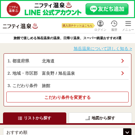
購入済チケットはこちら
ログイン
履歴
メニュー
旅館で楽しめる旭岳温泉の温泉、日帰り温泉、スーパー銭湯おすすめ3選
旭岳温泉について詳しく知る >
1. 都道府県
北海道
2. 地域・市区郡
富良野 / 旭岳温泉
3. こだわり条件
旅館
こだわり条件を変更する
リストから探す
地図から探す