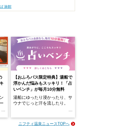
ば 旅館
の
【おふろパス限定特典】湯船で
キ
浮かんだ悩みもスッキリ！「占
いベンチ」が毎月10分無料
ン
湯船にゆったり浸かったり、サ
ロー
ウナでじっと汗を流したり。
る
名
e-
ニフティ温泉ニュースTOPへ
い
そんな「一人でぼんやり過ごす
時間」、ふだん後回しにしてい