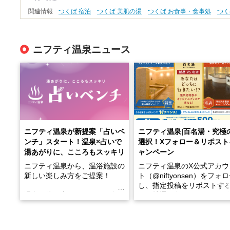
関連情報
つくば 宿泊
つくば 美肌の湯
つくば お食事・食事処
つく
ニフティ温泉ニュース
ニフティ温泉が新提案「占いベ
ニフティ温泉|百名湯・究極
ンチ」スタート！温泉×占いで
選択！Xフォロー＆リポスト
湯あがりに、こころもスッキリ
ャンペーン
ニフティ温泉から、温浴施設の
ニフティ温泉のX公式アカウ
新しい楽しみ方をご提案！
ト（@niftyonsen）をフォ
し、指定投稿をリポストす
温泉で体を癒したあとに、占い
と、抽選で各回26（ふろ）
でこころもスッキリ──そんな
様（合計260名様）に選べる
新体験が楽しめる「占いベン
GIFT500円分をプレゼント
チ」を展開中♨
たします。