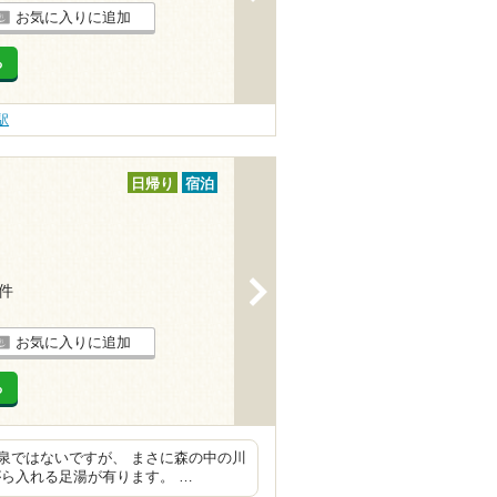
お気に入りに追加
る
駅
日帰り
宿泊
>
6件
お気に入りに追加
る
泉ではないですが、 まさに森の中の川
ら入れる足湯が有ります。 …