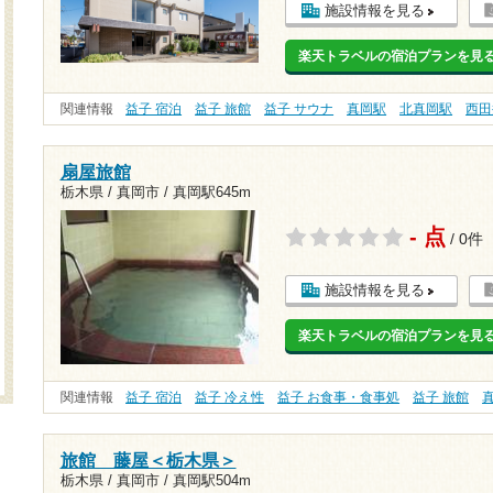
施設情報を見る
楽天トラベルの宿泊プランを見
関連情報
益子 宿泊
益子 旅館
益子 サウナ
真岡駅
北真岡駅
西田
扇屋旅館
栃木県 / 真岡市 /
真岡駅645m
- 点
/ 0件
施設情報を見る
楽天トラベルの宿泊プランを見
関連情報
益子 宿泊
益子 冷え性
益子 お食事・食事処
益子 旅館
旅館 藤屋＜栃木県＞
栃木県 / 真岡市 /
真岡駅504m