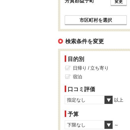
芳賀郡益子町
変更
市区町村を選択
検索条件を変更
目的別
日帰り / 立ち寄り
宿泊
口コミ評価
指定なし
以上
予算
下限なし
～