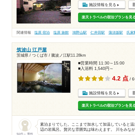
施設情報を見る
楽天トラベルの宿泊プランを見
関連情報
塩原 宿泊
塩原 旅館
鴻野山駅
仁井田駅
蒲須坂駅
氏家
筑波山 江戸屋
茨城県 / つくば市 /
騰波ノ江駅11.28km
■営業時間 11:30～15:00
■入浴料 1,540円～
4.2 点
/ 
施設情報を見る
楽天トラベルの宿泊プランを見
素泊まりでした。ここまで加水して加温していると温
辺の岩風呂。贅沢な雰囲気は味わえます。 川をみなが
50代～ 男性