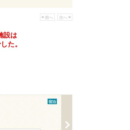
前へ
次へ
施設は
でした。
宿泊
>