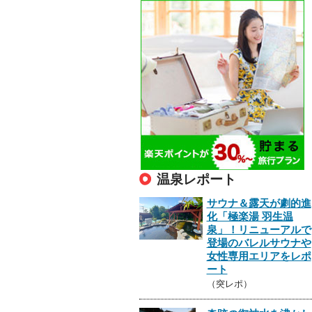
温泉レポート
サウナ＆露天が劇的進
化「極楽湯 羽生温
泉」！リニューアルで
登場のバレルサウナや
女性専用エリアをレポ
ート
（突レポ）