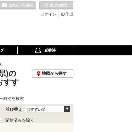
お気に入りの温泉
最近の履歴
ログイン
ID作成
グ
岩盤浴
め
県)の
地図から探す
おすす
ー銭湯を検索
並び替え
おすすめ順
閉館済みを除く