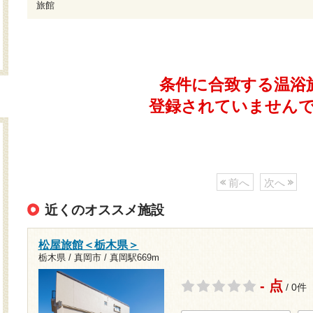
旅館
条件に合致する温浴
登録されていません
前へ
次へ
近くのオススメ施設
松屋旅館＜栃木県＞
栃木県 / 真岡市 /
真岡駅669m
- 点
/ 0件