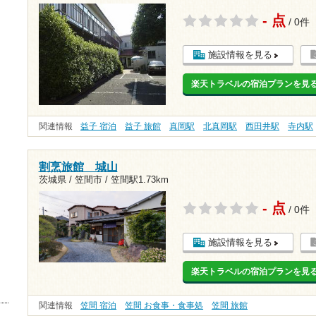
- 点
/ 0件
施設情報を見る
楽天トラベルの宿泊プランを見
関連情報
益子 宿泊
益子 旅館
真岡駅
北真岡駅
西田井駅
寺内駅
割烹旅館 城山
茨城県 / 笠間市 /
笠間駅1.73km
- 点
/ 0件
施設情報を見る
楽天トラベルの宿泊プランを見
関連情報
笠間 宿泊
笠間 お食事・食事処
笠間 旅館