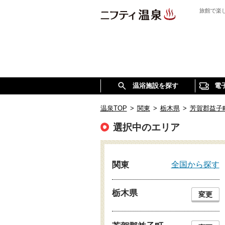
旅館で楽
温浴施設を探す
電
温泉TOP
>
関東
>
栃木県
>
芳賀郡益子
選択中のエリア
全国から探す
関東
栃木県
変更