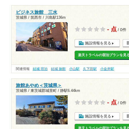
ビジネス旅館 三水
茨城県 / 筑西市 /
川島駅136m
- 点
/ 0件
施設情報を見る
楽天トラベルの宿泊プランを見
関連情報
結城 宿泊
結城 旅館
小山駅
久下田駅
小金井駅
旅館あやめ＜茨城県＞
茨城県 / 東茨城郡城里町 /
静駅6.44km
- 点
/ 0件
施設情報を見る
楽天トラベルの宿泊プランを見