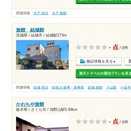
関連情報
水戸 宿泊
水戸 旅館
旅館 結城館
茨城県 / 結城市 /
結城駅273m
- 点
/ 0件
施設情報を見る
楽天トラベルの宿泊プランを見
関連情報
結城 宿泊
結城 お食事・食事処
結城 旅館
小山駅
小金井
かわちや旅館
栃木県 / さくら市 /
鴻野山駅5.84km
- 点
/ 0件