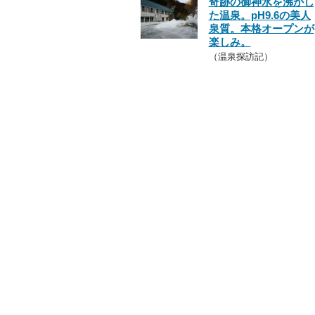
奇跡の御神水を沸かし
た温泉。pH9.6の美人
泉質。本格オープンが
楽しみ。
（温泉探訪記）