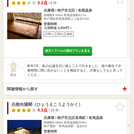
りに追加
3.2点
/ 4 件
兵庫県 / 神戸市北区 / 有馬温泉
魚崎駅9.56km
有馬温泉駅417m
神戸電鉄有馬温泉駅より徒歩10分
営業時間
入浴料金 2,000円～
日帰り
宿泊
旅館
楽天トラベルの宿泊プランを見る
昨年7月、私のお誕生日に彼と二人で行きました。彼の都合で夕
食時間に間に合わないことを相談すると、夕食なしでもと言って
くださ…
匿名
関連情報から探す
兵衛向陽閣（ひょうえこうようかく）
お気に入
りに追加
4.3点
/ 10 件
兵庫県 / 神戸市北区有馬町 / 有馬温泉
魚崎駅9.69km
有馬温泉駅298m
神戸電鉄「有馬温泉駅」徒歩6分
営業時間