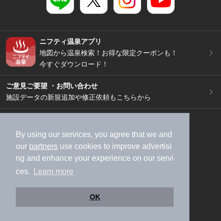
ニフティ温泉アプリ
地図から温泉検索！お得な限定クーポンも！
今すぐダウンロード！
ご意見ご要望 ・お問い合わせ
施設データの新規追加や修正依頼もこちらから
スマートフォン
/
PC
加盟店募集（資料請求）
広告出稿のご案内
By using our services, you agree that we and
our
partners
use cookies to improve advertisi
利用規約
ライフスタイルMEMBERS+規約
ng and enhance your experience on our servi
特定商取引法に基づく表記
ヘルプ
採用情報
ces.
Learn more
運営会社
個人情報保護ポリシー
©NIFTY Lifestyle Co., Ltd.
OK