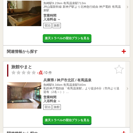
魚崎駅9.23km
有馬温泉駅713m
JR山陽新幹線 新神戸駅より北神急行経由 神戸電鉄 有馬温
泉駅
営業時間
入浴料金 ～
宿泊
旅館
楽天トラベルの宿泊プランを見る
関連情報から探す
旅館やまと
お気に入
りに追加
-点
/ 0 件
兵庫県 / 神戸市北区 / 有馬温泉
魚崎駅9.34km
有馬温泉駅540m
私鉄神戸電鉄線「有馬温泉駅」より徒歩6分（市内より送
迎有（2名～））…
営業時間
入浴料金 ～
宿泊
旅館
楽天トラベルの宿泊プランを見る