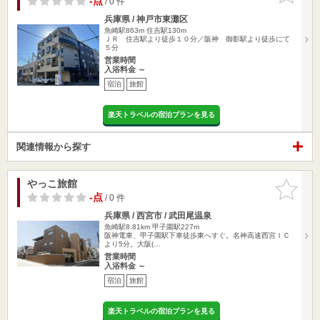
-点
/ 0 件
兵庫県 / 神戸市東灘区
魚崎駅863m
住吉駅130m
ＪＲ 住吉駅より徒歩１０分／阪神 御影駅より徒歩にて
５分
営業時間
入浴料金 ～
宿泊
旅館
楽天トラベルの宿泊プランを見る
関連情報から探す
やっこ旅館
お気に入
りに追加
-点
/ 0 件
兵庫県 / 西宮市 / 武田尾温泉
魚崎駅8.81km
甲子園駅227m
阪神電車、甲子園駅下車徒歩東へすぐ。名神高速西宮ＩＣ
より5分。大阪(…
営業時間
入浴料金 ～
宿泊
旅館
楽天トラベルの宿泊プランを見る