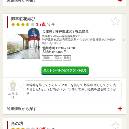
関連情報から探す
御幸荘花結び
お気に入
りに追加
3.7点
/ 6 件
兵庫県 / 神戸市北区 / 有馬温泉
魚崎駅9.40km
有馬温泉駅721m
神戸電鉄有馬線有馬温泉駅から徒歩7分阪神高速北神線有
馬口ICより5分…
営業時間 11:30～14:30
入浴料金 8,800円～
日帰り
宿泊
旅館
楽天トラベルの宿泊プランを見る
新幹線を降りてからレンタカーを借りて七福神 巡りしてから 行
きました❗️ちょうど雨がパラパラ降りで赤い陸橋を渡る時に下が
見…
30代 女
性
関連情報から探す
角の坊
お気に入
りに追加