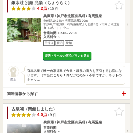
銀水荘 別館 兆楽（ちょうらく）
お気に入
りに追加
4.2点
/ 15 件
兵庫県 / 神戸市北区有馬町 / 有馬温泉
魚崎駅10.24km
有馬温泉駅390m
私鉄神戸電鉄線 有馬温泉駅より徒歩8分（市内より送迎
有（1名～））中…
営業時間 11:30～22:00
入浴料金 ～
日帰り
宿泊
旅館
楽天トラベルの宿泊プランを見る
有馬温泉で唯一自家源泉で金泉・銀泉の両方を所有するお宿にな
ります。（本当にこちら１件だけなのか？不明ですが、ネットの
キャッ…
匿名
関連情報から探す
古泉閣（閉館しました）
お気に入
りに追加
4.0点
/ 9 件
兵庫県 / 神戸市北区有馬町 / 有馬温泉
営業時間
入浴料金 ～