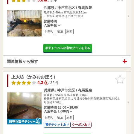
3.0点
/ 3 件
兵庫県 / 神戸市北区 / 有馬温泉
魚崎駅9.49km
有馬温泉駅391m
三宮から電車又はバスで30分
営業時間
入浴料金 ～
日帰り
宿泊
旅館
楽天トラベルの宿泊プランを見る
関連情報から探す
上大坊（かみおおぼう）
お気に入
りに追加
4.3点
/ 32 件
兵庫県 / 神戸市北区 / 有馬温泉
魚崎駅9.55km
有馬温泉駅388m
神鉄有馬線有馬温泉より徒歩5分中国自動車道西宮北ICよ
り国道176経…
営業時間 15:00～18:00
入浴料金 1,000円～
日帰り
宿泊
旅館
電子チケットあり
クーポンあり