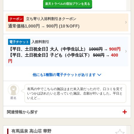
楽天トラベルの宿泊プランを見る
立ち寄り入浴料割引きクーポン
クーポン
通常価格1,000円 → 900円 (10％OFF)
入館料割引
電子チケット
【平日、土日祝全日】大人（中学生以上）
1000円
→
900円
【平日、土日祝全日】子ども（小学生以下）
500円
→
400
円
他にも1種類の電子チケットがあります
有馬の中でこちらの施設はまだ未入湯だったので、口コミを見て
いつかは訪れたいと思っていた施設。念願が叶いました。平日と
いえど…
匿名
関連情報から探す
有馬温泉 高山荘 華野
お気に入