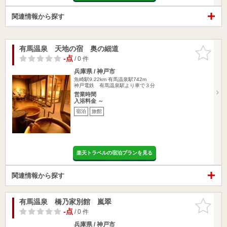
関連情報から探す
有馬温泉 天地の宿 奥の細道
お気に入
りに追加
-点
/ 0 件
兵庫県 / 神戸市
魚崎駅9.22km
有馬温泉駅742m
神戸電鉄 有馬温泉駅より車で３分
営業時間
入浴料金 ～
宿泊
旅館
楽天トラベルの宿泊プランを見る
関連情報から探す
有馬温泉 橋乃家別館 嵐翠
お気に入
りに追加
-点
/ 0 件
兵庫県 / 神戸市