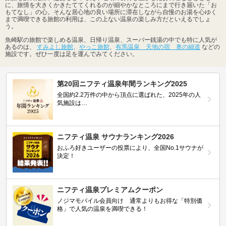
に、旅情を大きくかきたててくれるのが細やかなところにまで行き届いた「お
もてなし」の心。そんな居心地の良い場所に滞在しながら自慢のお湯を心ゆく
まで満喫できる旅館の利用は、この上ない温泉の楽しみ方だといえるでしょ
う。
魚崎駅の旅館で楽しめる温泉、日帰り温泉、スーパー銭湯の中でも特に人気が
あるのは、
すみよし旅館
、
やっこ旅館
、
有馬温泉 天地の宿 奥の細道
などの
施設です。ぜひ一度は足を運んでみてください。
第20回ニフティ温泉年間ランキング2025
全国約2.2万件の中から頂点に選ばれた、2025年の人
気施設は…
ニフティ温泉 サウナランキング2026
おふろ好きユーザーの投票により、全国No.1サウナが
決定！
ニフティ温泉プレミアムクーポン
ノジマモバイル会員向け 通常よりもお得な「特別価
格」で人気の温泉を満喫できる！