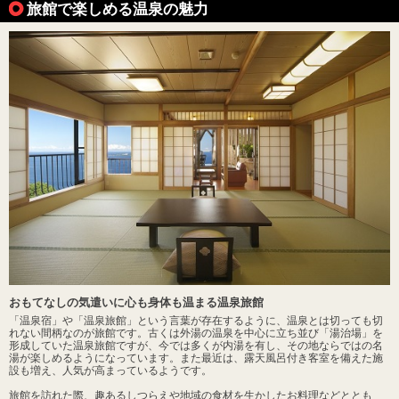
旅館で楽しめる温泉の魅力
おもてなしの気遣いに心も身体も温まる温泉旅館
「温泉宿」や「温泉旅館」という言葉が存在するように、温泉とは切っても切
れない間柄なのが旅館です。古くは外湯の温泉を中心に立ち並び「湯治場」を
形成していた温泉旅館ですが、今では多くが内湯を有し、その地ならではの名
湯が楽しめるようになっています。また最近は、露天風呂付き客室を備えた施
設も増え、人気が高まっているようです。
旅館を訪れた際、趣あるしつらえや地域の食材を生かしたお料理などととも