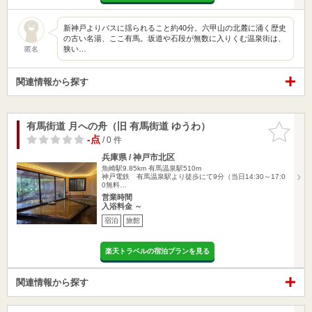
新神戸よりバスに揺られること約40分。六甲山の北麓に涌く歴史
の古い名湯、ここ有馬。坂道や石段が無数に入りくむ温泉街は、
狭い…
匿名
関連情報から探す
有馬街道 月への舟（旧 有馬街道 ゆうわ）
お気に入
りに追加
-点
/ 0 件
兵庫県 / 神戸市北区
魚崎駅9.85km
有馬温泉駅510m
神戸電鉄 有馬温泉駅より徒歩にて9分（当日14:30～17:0
0無料…
営業時間
入浴料金 ～
宿泊
旅館
楽天トラベルの宿泊プランを見る
関連情報から探す