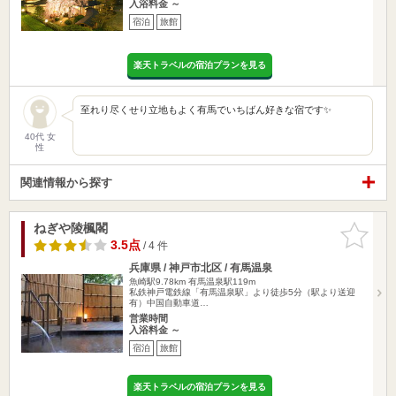
入浴料金 ～
宿泊
旅館
楽天トラベルの宿泊プランを見る
至れり尽くせり立地もよく有馬でいちばん好きな宿です✨
40代 女
性
関連情報から探す
ねぎや陵楓閣
お気に入
りに追加
3.5点
/ 4 件
兵庫県 / 神戸市北区 / 有馬温泉
魚崎駅9.78km
有馬温泉駅119m
私鉄神戸電鉄線「有馬温泉駅」より徒歩5分（駅より送迎
有）中国自動車道…
営業時間
入浴料金 ～
宿泊
旅館
楽天トラベルの宿泊プランを見る