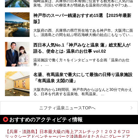
城崎温泉は、兵庫県の日本海側に位置する観光客に人気の温
泉地。川沿いの柳並木が情緒ある温泉街の街歩きや7つある
外湯巡り、ロープウェイからの絶景、冬のカニ料理などで知
られています。鉄道の駅から温泉街が近く、歩いて回るのに
神戸市のスーパー銭湯おすすめ15選 【2025年最新
ちょうどよい規模で、日帰りでの訪問にもおすすめです。
版】
この記事では、城崎温泉と周辺の見どころから厳選した25
大阪府の西、兵庫県の県庁所在地である神戸市。大阪湾に面
の観光スポットをピックアップ。温泉やご当地グルメなどを
し、淡路島との間を結ぶ明石海峡大橋の始点にもなっていま
盛り込んだ日帰り観光モデルコースも紹介しているので、ぜ
す。古くから港町として栄え、異国情緒の残る異人館街や中
ひ参考にしてくださいね！
華街をはじめ、きらびやかに発展したハーバーランドなど、
西日本人気No.1「神戸みなと温泉 蓮」総支配人が
人気観光スポットもめじろ押しです。
語る、使命とは- 温泉のお仕事 vol.02
そして、温泉好きの視点から見ると、神戸市といえば何とい
っても「有馬温泉」。日本三古湯の一角をなす、歴史ある名
温浴施設で働く方々をインタビューする企画「温泉のお仕
湯です。そのお湯をリーズナブルに体験できる健康ランドや
事」。
スーパー銭湯があったら……。今回はそんな希望に沿う施設
第2弾はニフティ温泉年間ランキング2018で全国総合ランキ
も含め、おすすめのスパ銭をピックアップしてご紹介してい
ング西日本1位、2年連続「ベストオブ宿泊賞」に輝いた
きます！
名湯、有馬温泉で最大にして最強の日帰り温泉施設
「神戸みなと温泉 蓮」の魅力に迫りました！
「有馬温泉 太閤の湯」
大阪市内から1時間弱、神戸市内からはなんと30分で向かえ
る、日本を代表する温泉地、有馬温泉。
そのなかでも最大の規模を誇る「有馬温泉 太閤の湯」は、
有名な「金泉」と「銀泉」に加え、人工のの炭酸泉まで楽し
める、ある意味「最強」ともいえる施設です。
ニフティ温泉ニュースTOPへ
今回は自慢のお湯をメインにその魅力の数々を紹介します！
おすすめのアクティビティ情報
【兵庫・淡路島】日本最大級の海上アスレチック！２０２６フロ
リックシーアドベンチャーパーク淡路島がまたさらにグレードア