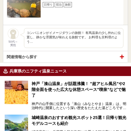
日帰り
宿泊
旅館
コンパニオンがイメージダウンの旅館！ 有馬温泉の少し外れに位
置し、静かな雰囲気が味わえる旅館です。 お料理も京料理のよ
う…
50代～
男性
関連情報から探す
兵庫県のニフティ温泉ニュース
神戸「湊山温泉」が話題沸騰！ "超アヒル風呂"や2
階全面を使った広大な休憩スペース"喫泉"などで魅
了
神戸の山手側に位置する「湊山（みなとやま）温泉」は、明
治時代に開業したという深い歴史をたたえた湯どころです。
そんな長寿の温泉が今、話題となっています。理由は湯船い
っぱいに浮かぶアヒルちゃん。さらに、ゆったりくつろげて
城崎温泉のおすすめ観光スポット25選！日帰り観光
コワーキングも可能な休憩スペースも人気に。斬新な企画や
モデルコースも紹介
設備で人々をアッと驚かせる湊山温泉の魅力をリポートしま
す。