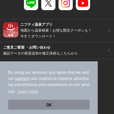
ニフティ温泉アプリ
地図から温泉検索！お得な限定クーポンも！
今すぐダウンロード！
ご意見ご要望 ・お問い合わせ
施設データの新規追加や修正依頼もこちらから
スマートフォン
/
PC
加盟店募集（資料請求）
広告出稿のご案内
By using our services, you agree that we and
our
partners
use cookies to improve advertisi
利用規約
ライフスタイルMEMBERS+規約
ng and enhance your experience on our servi
特定商取引法に基づく表記
ヘルプ
採用情報
ces.
Learn more
運営会社
個人情報保護ポリシー
©NIFTY Lifestyle Co., Ltd.
OK