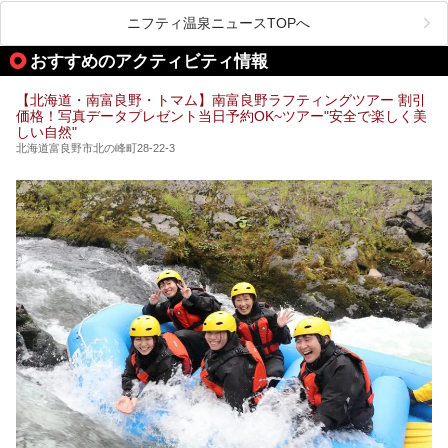
この施設は、温泉・サウナの「休日湯」・ラウンジの「THE
LOUNGE DAYOF」・グルメ「休日洋麺店」・ホテル「エク
ニフティ温泉ニュースTOPへ
スクラメーションホテル」で構成された、まさに大人の癒し
空間。
おすすめのアクティビティ情報
今回は、そんな「休日ビルヂング」の魅力を5つのポイント
からご紹介します。
【北海道・南富良野・トマム】南富良野ラフティングツアー 割引
価格！写真データプレゼント当日予約OK~ツアー"安全で楽しく美
しい自然"
北海道富良野市北の峰町28-22-3