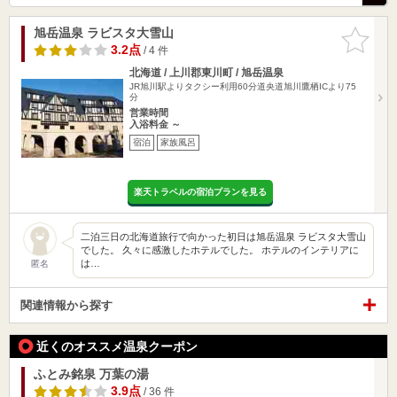
旭岳温泉 ラビスタ大雪山
お気に入
りに追加
3.2点
/ 4 件
北海道 / 上川郡東川町 / 旭岳温泉
JR旭川駅よりタクシー利用60分道央道旭川鷹栖ICより75
分
営業時間
入浴料金 ～
宿泊
家族風呂
楽天トラベルの宿泊プランを見る
二泊三日の北海道旅行で向かった初日は旭岳温泉 ラビスタ大雪山
でした。 久々に感激したホテルでした。 ホテルのインテリアに
は…
匿名
関連情報から探す
近くのオススメ温泉クーポン
ふとみ銘泉 万葉の湯
3.9点
/ 36 件