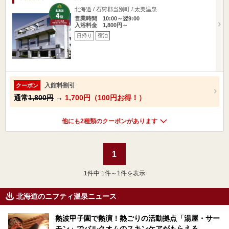
北海道 / 石狩郡当別町 / 太美温泉
営業時間 10:00～翌9:00
入浴料金 1,800円～
日帰り
宿泊
入館料割引
クーポン
通常
1,800円
→
1,700円（100円お得！）
他にも2種類のクーポンがあります
1
1
件中 1件～1件を表示
北海道のニフティ温泉ニュース
熱波甲子園で熱演！熱ごりの活動拠点「湯屋・サー
モン」でバルクオムのスキンケアがもらえる