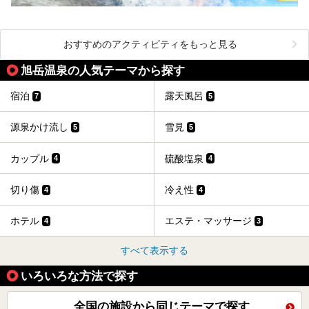
おすすめのアクティビティをもっと見る
旭岳温泉の人気テーマから探す
宿泊
露天風呂
7
5
源泉かけ流し
雪見
5
5
カップル
硫酸塩泉
4
4
切り傷
冷え性
4
4
ホテル
エステ・マッサージ
4
3
すべて表示する
いろいろな方法で探す
全国の施設から同じテーマで探す