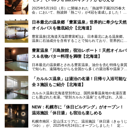
2025年5月19日（月）に開催された「熱波甲子園2025春大
会」において、熱波師「熱ごり」が4冠を達成しました！
このたび、バルクオム賞の受賞を記念して、熱ごりさんの活
動拠点である北海道の銭湯「湯屋・サーモン」にて、メンズ
日本最北の温泉郷「豊富温泉」世界的に希少な天然
スキンケアブランド バルクオムの「ONE DAY KIT」を数量
オイルバスを徹底紹介【北海道】
限定でプレゼントいたします。
老若男女問わず、多くの方にご体験いただける製品ですの
豊富温泉(北海道天塩郡豊富町)は、日本最北にある温泉郷。
で、ぜひお試しください。※6月13日配布開始、なくなり次
温泉に石油成分を含有することで知られており、世界的にも
第終了
大変希少な泉質です。また、油分が乾癬やアトピー性皮膚炎
に特効があると言われ、遠隔地ながらも全国から湯治・療養
───
豊富温泉「川島旅館」宿泊レポート！天然オイルバ
目的で多くの人々が訪れます。
提供元：株式会社バルクオム【PR】
ス＆名物バター料理を満喫【北海道】
この記事は株式会社バルクオム商品のPR記事です。
今回、四半世紀以上に渡り全国の温泉を巡り続ける筆者が現
日本最北の温泉郷とされる豊富温泉。油分を含む特殊な泉質
地体験し、独自の視点で豊富温泉の“天然オイルバス”をレポ
で知られ、遠隔地ながらも全国から多くの湯治客や温泉ファ
ート。温泉地概要や日帰り入浴施設をはじめ、宿泊施設・ア
ンが訪れる地です。
クセスまで徹底紹介します！
「カルルス温泉」は湯治の名湯！日帰り入浴可能な
「川島旅館」は、豊富温泉の開湯当初から営業する老舗旅
全３施設もご紹介【北海道】
館。とりわけ温泉の良さと名物のバター料理に定評があり、
口コミの評判も非常に高い宿。今回は筆者自ら宿泊し、自慢
カルルス温泉(北海道登別市)は、国民保養温泉地や名湯百選
の温泉や料理をはじめ、パブリックスペース・客室など宿の
にも選ばれた名湯。“登別カルルス温泉”とも呼ばれ、入浴剤
全貌を徹底的にご紹介します！
としてその名を聞いたことがある方も多いでしょう。観光色
豊かな登別温泉とは対照的な存在で、今も湯治場的な要素が
NEW：札幌市に「休日ビルヂング」がオープン！
残る閑静な温泉地です。
温浴施設「休日湯」も宿泊も楽しめる
今回、四半世紀以上に渡り全国の温泉を巡り続ける筆者が現
札幌市南区・定山渓エリアに、温浴施設「休日湯（きゅうじ
地体験し、カルルス温泉をご紹介。温泉地の概要や泉質解説
つゆ）」が、2025年4月24日にオープンしました！ 定山
をはじめ、日帰り入浴可能な全３施設の紹介・周辺観光・ア
渓の新たなランドマーク「休日ビルヂング」として誕生した
クセスまで徹底紹介します！