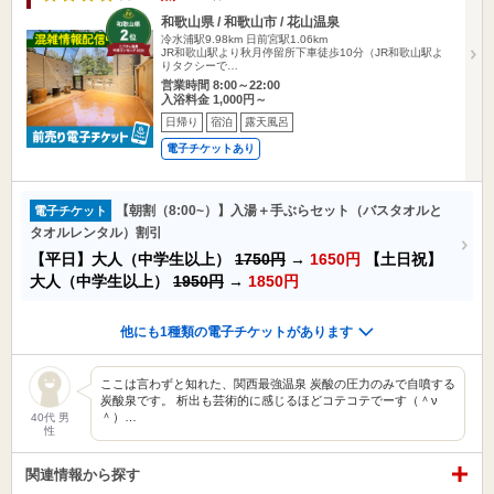
和歌山県 / 和歌山市 / 花山温泉
冷水浦駅9.98km
日前宮駅1.06km
JR和歌山駅より秋月停留所下車徒歩10分（JR和歌山駅よ
りタクシーで…
営業時間 8:00～22:00
入浴料金 1,000円～
日帰り
宿泊
露天風呂
電子チケットあり
【朝割（8:00~）】入湯＋手ぶらセット（バスタオルと
電子チケット
タオルレンタル）割引
【平日】大人（中学生以上）
1750円
→
1650円
【土日祝】
大人（中学生以上）
1950円
→
1850円
他にも1種類の電子チケットがあります
ここは言わずと知れた、関西最強温泉 炭酸の圧力のみで自噴する
炭酸泉です。 析出も芸術的に感じるほどコテコテでーす（＾ν
＾）…
40代 男
性
関連情報から探す