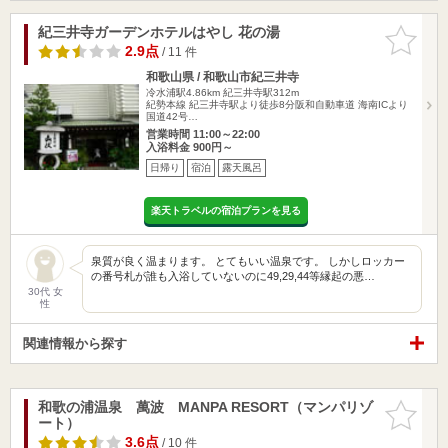
紀三井寺ガーデンホテルはやし 花の湯
お気に入
りに追加
2.9点
/ 11 件
和歌山県 / 和歌山市紀三井寺
冷水浦駅4.86km
紀三井寺駅312m
紀勢本線 紀三井寺駅より徒歩8分阪和自動車道 海南ICより
国道42号…
営業時間 11:00～22:00
入浴料金 900円～
日帰り
宿泊
露天風呂
楽天トラベルの宿泊プランを見る
泉質が良く温まります。 とてもいい温泉です。 しかしロッカー
の番号札が誰も入浴していないのに49,29,44等縁起の悪…
30代 女
性
関連情報から探す
和歌の浦温泉 萬波 MANPA RESORT（マンパリゾ
お気に入
ート）
りに追加
3.6点
/ 10 件