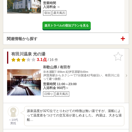
営業時間
入浴料金 ～
宿泊
露天風呂
楽天トラベルの宿泊プランを見る
関連情報から探す
有田川温泉 光の湯
お気に入
りに追加
3.1点
/ 16 件
和歌山県 / 有田市
冷水浦駅7.99km
紀伊宮原駅649m
JR箕島駅からタクシーで7分国道42号線沿い、有田川に沿
って建つ旅館…
営業時間 11:00～23:00
入浴料金 950円～
日帰り
露天風呂
源泉温度が32℃位でとりわけての特徴は無い湯ですが、湯船によ
って温度差をつけての交互浴が楽しめました。 内湯は、大きな湯
船…
～10代
男性