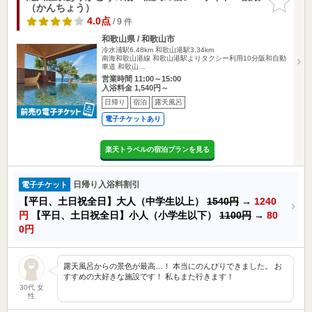
（かんちょう）
りに追加
4.0点
/ 9 件
和歌山県 / 和歌山市
冷水浦駅6.48km
和歌山港駅3.34km
南海和歌山港線 和歌山港駅よりタクシー利用10分阪和自動
車道 和歌山…
営業時間 11:00～15:00
入浴料金 1,540円～
日帰り
宿泊
露天風呂
電子チケットあり
楽天トラベルの宿泊プランを見る
日帰り入浴料割引
電子チケット
【平日、土日祝全日】大人（中学生以上）
1540円
→
1240
円
【平日、土日祝全日】小人（小学生以下）
1100円
→
80
0円
露天風呂からの景色が最高…！ 本当にのんびりできました。 お
すすめの大好きな施設です！ 私もまた行きます！
30代 女
性