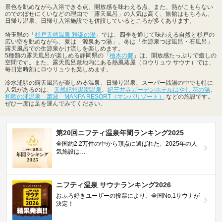
景色を眺めながら入浴できる点、開放感を味わえる点、また、熱がこもらない
のでのぼせにくいなどの理由で「露天風呂」の人気は高く、旅館はもちろん、
日帰り温泉、日帰り入浴施設でも併設しているところが多くあります。
埼玉県の「
杉戸天然温泉 雅楽の湯
」では、四季を通じて味わえる自然と杉戸の
広い空を眺めながら、夏は「源泉あつ湯」、冬は「生源泉つぼ風呂・石風呂」
露天風呂での生源泉かけ流しを楽しめます。
5種類の露天風呂が楽しめる静岡県の「
柚木の郷
」は、開放感たっぷりで癒しの
空間です。また、露天風呂敷地内にある熱風蒸屋（ロウリュウ サウナ）では、
毎日定時刻にロウリュウも楽しめます。
冷水浦駅の露天風呂が楽しめる温泉、日帰り温泉、スーパー銭湯の中でも特に
人気があるのは、
天然紀州黒潮温泉
、
紀三井寺ガーデンホテルはやし 花の湯
、
和歌の浦温泉 萬波 MANPA RESORT（マンパリゾート）
などの施設です。
ぜひ一度は足を運んでみてください。
第20回ニフティ温泉年間ランキング2025
全国約2.2万件の中から頂点に選ばれた、2025年の人
気施設は…
ニフティ温泉 サウナランキング2026
おふろ好きユーザーの投票により、全国No.1サウナが
決定！