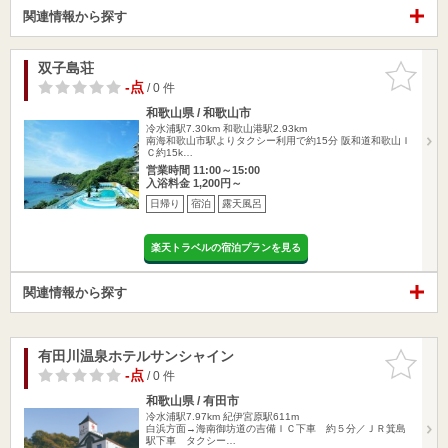
関連情報から探す
双子島荘
お気に入
りに追加
-点
/ 0 件
和歌山県 / 和歌山市
冷水浦駅7.30km
和歌山港駅2.93km
南海和歌山市駅よりタクシー利用で約15分 阪和道和歌山Ｉ
Ｃ約15k…
営業時間 11:00～15:00
入浴料金 1,200円～
日帰り
宿泊
露天風呂
楽天トラベルの宿泊プランを見る
関連情報から探す
有田川温泉ホテルサンシャイン
お気に入
りに追加
-点
/ 0 件
和歌山県 / 有田市
冷水浦駅7.97km
紀伊宮原駅611m
白浜方面→海南御坊道の吉備ＩＣ下車 約５分／ＪＲ箕島
駅下車 タクシー…