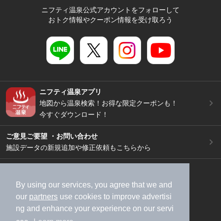
ニフティ温泉公式アカウントをフォローして
おトク情報やクーポン情報を受け取ろう
ニフティ温泉アプリ
地図から温泉検索！お得な限定クーポンも！
今すぐダウンロード！
ご意見ご要望 ・お問い合わせ
施設データの新規追加や修正依頼もこちらから
スマートフォン
/
PC
加盟店募集（資料請求）
広告出稿のご案内
By using our services, you agree that we and
our
partners
use cookies to improve advertisi
利用規約
ライフスタイルMEMBERS+規約
ng and enhance your experience on our servi
特定商取引法に基づく表記
ヘルプ
採用情報