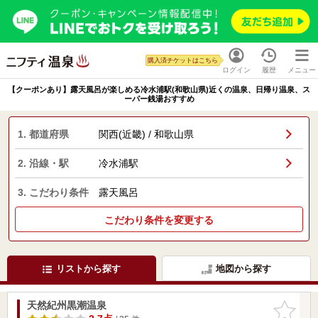
購入済チケットはこちら
ログイン
履歴
メニュー
【クーポンあり】露天風呂が楽しめる冷水浦駅(和歌山県)近くの温泉、日帰り温泉、ス
ーパー銭湯おすすめ
1. 都道府県
関西(近畿) / 和歌山県
2. 沿線・駅
冷水浦駅
3. こだわり条件
露天風呂
こだわり条件を変更する
リストから探す
地図から探す
天然紀州黒潮温泉
お気に入
りに追加