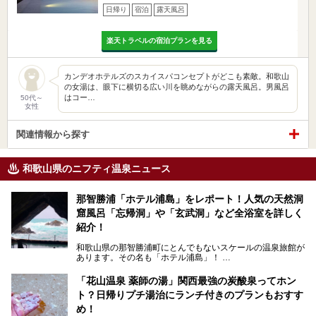
日帰り
宿泊
露天風呂
楽天トラベルの宿泊プランを見る
カンデオホテルズのスカイスパコンセプトがどこも素敵。和歌山
の女湯は、眼下に横切る広い川を眺めながらの露天風呂。男風呂
はコー…
50代～
女性
関連情報から探す
和歌山県のニフティ温泉ニュース
那智勝浦「ホテル浦島」をレポート！人気の天然洞
窟風呂「忘帰洞」や「玄武洞」など全浴室を詳しく
紹介！
和歌山県の那智勝浦町にとんでもないスケールの温泉旅館が
あります。その名も「ホテル浦島」！
4つの館に6ヵ所のお風呂、うち2ヵ所は巨大な天然洞窟温
泉。日本一長いエスカレーターで「本館」と「山上館」を結
「花山温泉 薬師の湯」関西最強の炭酸泉ってホン
び、海を一望する絶景も。
ト？日帰りプチ湯治にランチ付きのプランもおすす
6ヵ所のお風呂のうち5ヵ所までは日帰り入浴も可。可愛ら
め！