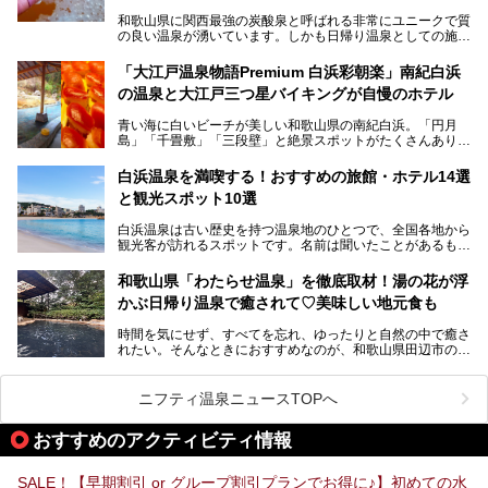
しいカメさんの形の送迎船「浦島丸」に乗っていざ、温泉の
湧く竜宮城へ！
和歌山県に関西最強の炭酸泉と呼ばれる非常にユニークで質
の良い温泉が湧いています。しかも日帰り温泉としての施設
───
が整っていて、宿泊までできるんです。名前は「花山温泉
提供元：那智勝浦町【PR】
薬師の湯」。朝一番のお風呂にはパリパリシャリシャリと膜
「大江戸温泉物語Premium 白浜彩朝楽」南紀白浜
この記事は那智勝浦町のPR記事です。
が張って、それを砕きながら入浴できるとか！
の温泉と大江戸三つ星バイキングが自慢のホテル
そんな驚きの「花山温泉」を取材してきました。釜飯などラ
青い海に白いビーチが美しい和歌山県の南紀白浜。「円月
ンチに人気のお食事処メニューも紹介しちゃいます！
島」「千畳敷」「三段壁」と絶景スポットがたくさんありま
す。もちろんいい温泉もたっぷり湧いていて、日本書紀に登
場する歴史の古さから日本三古湯の一つにも。
白浜温泉を満喫する！おすすめの旅館・ホテル14選
と観光スポット10選
そんな「南紀白浜温泉」の「大江戸温泉物語Premium 白浜
彩朝楽」で2025年9月から人気の「大江戸三つ星バイキン
白浜温泉は古い歴史を持つ温泉地のひとつで、全国各地から
グ」がスタートしました。温泉＆バイキング＆レジャースポ
観光客が訪れるスポットです。名前は聞いたことがあるもの
ットとしてのこのホテルの魅力をたっぷり体験してきたので
の、何県にある温泉地なのか、どのような泉質の温泉なの
早速紹介します！
か、実は知らない方も多いのではないでしょうか。
和歌山県「わたらせ温泉」を徹底取材！湯の花が浮
───
かぶ日帰り温泉で癒されて♡美味しい地元食も
そこで今回は、白浜温泉ビギナー向けの基本情報をご紹介し
提供元：大江戸温泉物語ホテルズ＆リゾーツ株式会社【P
ながら、おすすめの旅館・ホテルをお届けします。また、白
R】
時間を気にせず、すべてを忘れ、ゆったりと自然の中で癒さ
浜温泉を訪れるなら外せない観光スポットも合わせてご紹介
この記事は大江戸温泉物語Premium 白浜彩朝楽のPR記事で
れたい。そんなときにおすすめなのが、和歌山県田辺市の
します。
す。
「わたらせ温泉」です。現地にたどり着くまでの間も、道中
の豊かな山々を眺めながら、どんどん期待が膨らみますよ。
ニフティ温泉ニュースTOPへ
「わたらせ温泉」では、温泉に入れるだけではなく、地元の
特産品を使った食事をいただける「露天食堂」でお腹も満た
おすすめのアクティビティ情報
すことができます。ぜひチェックしてくださいね。
SALE！【早期割引 or グループ割引プランでお得に♪】初めての水