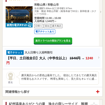
和歌山県 / 和歌山市
冷水浦駅5.89km
紀三井寺駅2.87km
大阪・難波 和歌山市駅（南海本線で60分）新和歌浦（タク
シーで20分…
営業時間 11:00～15:00
入浴料金 1,540円～
日帰り
宿泊
露天風呂
電子チケットあり
楽天トラベルの宿泊プランを見る
大人日帰り入浴料割引
電子チケット
【平日、土日祝全日】大人（中学生以上）
1540円
→
1240
円
露天風呂からの景色は最高でした。 宿泊したできたての露天風呂
付客室もおススメです。 料理も美味しく、見た目もキレイに盛…
匿名
関連情報から探す
紀州温泉ありがとうの湯 漁火の宿シーサイド 観潮
お気に入