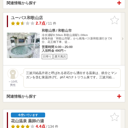
関連情報から探す
ユーバス和歌山店
お気に入
りに追加
2.7点
/ 11 件
和歌山県 / 和歌山市
冷水浦駅8.56km
和歌山港駅1.08km
南海本線「和歌山市駅」から南海バス新和歌浦行きで6
分、花王橋下車、徒…
営業時間 6:00～25:00
入浴料金 490円～
日帰り
露天風呂
三波川結晶片岩と呼ばれる岩石から湧出する温泉は、鉄分とマン
ガンを含む泉温28.2℃、ph7.4のナトリウム泉です。三波川結…
～10代
男性
関連情報から探す
お気に入
今空いています
りに追加
花山温泉 薬師の湯
4.4点
/ 134 件