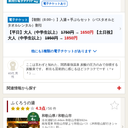
電子チケットあり
【朝割（8:00~）】入湯＋手ぶらセット（バスタオルと
電子チケット
タオルレンタル）割引
【平日】大人（中学生以上）
1750円
→
1650円
【土日祝】
大人（中学生以上）
1950円
→
1850円
他にも1種類の電子チケットがあります
ここは言わずと知れた、関西最強温泉 炭酸の圧力のみで自噴する
炭酸泉です。 析出も芸術的に感じるほどコテコテでーす（＾ν
＾）…
40代 男
性
関連情報から探す
ふくろうの湯
お気に入
りに追加
4.3点
/ 56 件
和歌山県 / 和歌山市
冷水浦駅10.44km
和歌山市駅692m
南海電車 和歌山市駅より和歌山バス（JR和歌山駅行きシャ
トルバス）利…