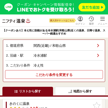
購入済チケットはこちら
ログイン
履歴
メニュー
【クーポンあり】冷え性に効能がある冷水浦駅(和歌山県)近くの温泉、日帰り温泉、ス
ーパー銭湯おすすめ
1. 都道府県
関西(近畿) / 和歌山県
2. 沿線・駅
冷水浦駅
3. こだわり条件
冷え性
こだわり条件を変更する
リストから探す
地図から探す
きのくに温泉
お気に入
りに追加