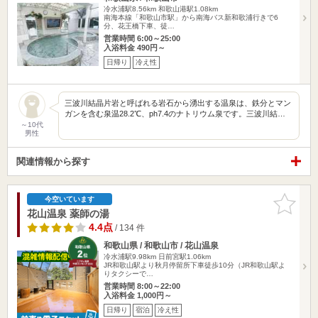
冷水浦駅8.56km
和歌山港駅1.08km
南海本線「和歌山市駅」から南海バス新和歌浦行きで6
分、花王橋下車、徒…
営業時間 6:00～25:00
入浴料金 490円～
日帰り
冷え性
三波川結晶片岩と呼ばれる岩石から湧出する温泉は、鉄分とマン
ガンを含む泉温28.2℃、ph7.4のナトリウム泉です。三波川結…
～10代
男性
関連情報から探す
お気に入
今空いています
りに追加
花山温泉 薬師の湯
4.4点
/ 134 件
和歌山県 / 和歌山市 / 花山温泉
冷水浦駅9.98km
日前宮駅1.06km
JR和歌山駅より秋月停留所下車徒歩10分（JR和歌山駅よ
りタクシーで…
営業時間 8:00～22:00
入浴料金 1,000円～
日帰り
宿泊
冷え性