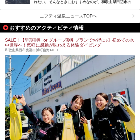
れたい。そんなときにおすすめなのが、和歌山県田辺市の
します。
す。
「わたらせ温泉」です。現地にたどり着くまでの間も、道中
の豊かな山々を眺めながら、どんどん期待が膨らみますよ。
ニフティ温泉ニュースTOPへ
「わたらせ温泉」では、温泉に入れるだけではなく、地元の
特産品を使った食事をいただける「露天食堂」でお腹も満た
おすすめのアクティビティ情報
すことができます。ぜひチェックしてくださいね。
SALE！【早期割引 or グループ割引プランでお得に♪】初めての水
中世界へ！気軽に感動が味わえる体験ダイビング
和歌山県西牟婁郡白浜町臨海410-1