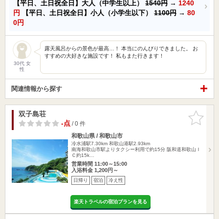
【平日、土日祝全日】大人（中学生以上）
1540円
→
1240
円
【平日、土日祝全日】小人（小学生以下）
1100円
→
80
0円
露天風呂からの景色が最高…！ 本当にのんびりできました。 お
すすめの大好きな施設です！ 私もまた行きます！
30代 女
性
関連情報から探す
双子島荘
お気に入
りに追加
-点
/ 0 件
和歌山県 / 和歌山市
冷水浦駅7.30km
和歌山港駅2.93km
南海和歌山市駅よりタクシー利用で約15分 阪和道和歌山Ｉ
Ｃ約15k…
営業時間 11:00～15:00
入浴料金 1,200円～
日帰り
宿泊
冷え性
楽天トラベルの宿泊プランを見る