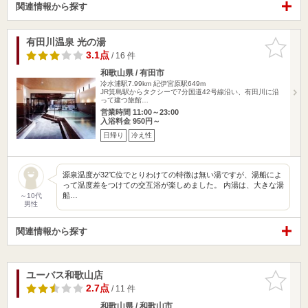
関連情報から探す
有田川温泉 光の湯
お気に入
りに追加
3.1点
/ 16 件
和歌山県 / 有田市
冷水浦駅7.99km
紀伊宮原駅649m
JR箕島駅からタクシーで7分国道42号線沿い、有田川に沿
って建つ旅館…
営業時間 11:00～23:00
入浴料金 950円～
日帰り
冷え性
源泉温度が32℃位でとりわけての特徴は無い湯ですが、湯船によ
って温度差をつけての交互浴が楽しめました。 内湯は、大きな湯
船…
～10代
男性
関連情報から探す
ユーバス和歌山店
お気に入
りに追加
2.7点
/ 11 件
和歌山県 / 和歌山市