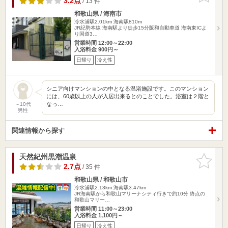
3.2点
/ 13 件
和歌山県 / 海南市
冷水浦駅2.01km
海南駅810m
JR紀勢本線 海南駅より徒歩15分阪和自動車道 海南東ICよ
り国道3…
営業時間 12:00～22:00
入浴料金 900円～
日帰り
冷え性
シニア向けマンションの中となる温浴施設です。このマンション
には、60歳以上の人が入居出来るとのことでした。浴室は２階と
なっ…
～10代
男性
関連情報から探す
天然紀州黒潮温泉
お気に入
りに追加
2.7点
/ 35 件
和歌山県 / 和歌山市
冷水浦駅2.13km
海南駅3.47km
JR海南駅から和歌山マリーナシティ行きで約10分 終点の
和歌山マリー…
営業時間 11:00～23:00
入浴料金 1,100円～
日帰り
冷え性