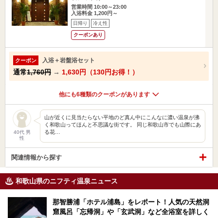
営業時間 10:00～23:00
入浴料金 1,200円～
日帰り
冷え性
クーポンあり
入浴＋岩盤浴セット
クーポン
通常
1,760円
→
1,630円（130円お得！）
他にも6種類のクーポンがあります
山が近くに見当たらない平地のど真ん中にこんなに濃い温泉が沸
く和歌山ってほんと不思議な街です。 同じ和歌山市でも山際にあ
る花…
40代 男
性
関連情報から探す
和歌山県のニフティ温泉ニュース
那智勝浦「ホテル浦島」をレポート！人気の天然洞
窟風呂「忘帰洞」や「玄武洞」など全浴室を詳しく