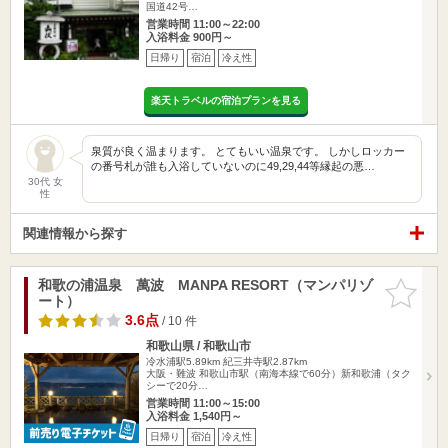
国道42号…
営業時間 11:00～22:00
入浴料金 900円～
日帰り
宿泊
冷え性
楽天トラベルの宿泊プランを見る
泉質が良く温まります。 とてもいい温泉です。 しかしロッカー
の番号札が誰も入浴していないのに49,29,44等縁起の悪…
30代 女
性
関連情報から探す
和歌の浦温泉 萬波 MANPA RESORT（マンパリゾ
お気に入
ート）
りに追加
3.6点
/ 10 件
和歌山県 / 和歌山市
冷水浦駅5.89km
紀三井寺駅2.87km
大阪・難波 和歌山市駅（南海本線で60分）新和歌浦（タク
シーで20分…
営業時間 11:00～15:00
入浴料金 1,540円～
日帰り
宿泊
冷え性