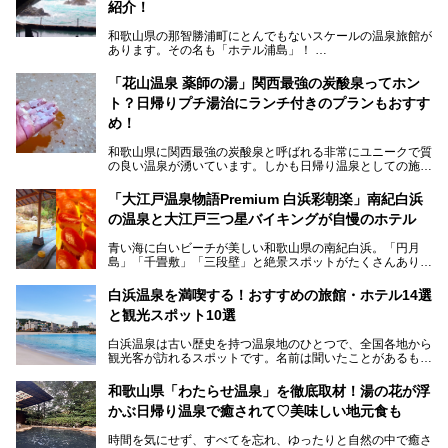
紹介！
和歌山県の那智勝浦町にとんでもないスケールの温泉旅館が
あります。その名も「ホテル浦島」！
4つの館に6ヵ所のお風呂、うち2ヵ所は巨大な天然洞窟温
泉。日本一長いエスカレーターで「本館」と「山上館」を結
「花山温泉 薬師の湯」関西最強の炭酸泉ってホン
び、海を一望する絶景も。
ト？日帰りプチ湯治にランチ付きのプランもおすす
6ヵ所のお風呂のうち5ヵ所までは日帰り入浴も可。可愛ら
め！
しいカメさんの形の送迎船「浦島丸」に乗っていざ、温泉の
湧く竜宮城へ！
和歌山県に関西最強の炭酸泉と呼ばれる非常にユニークで質
の良い温泉が湧いています。しかも日帰り温泉としての施設
───
が整っていて、宿泊までできるんです。名前は「花山温泉
提供元：那智勝浦町【PR】
薬師の湯」。朝一番のお風呂にはパリパリシャリシャリと膜
「大江戸温泉物語Premium 白浜彩朝楽」南紀白浜
この記事は那智勝浦町のPR記事です。
が張って、それを砕きながら入浴できるとか！
の温泉と大江戸三つ星バイキングが自慢のホテル
そんな驚きの「花山温泉」を取材してきました。釜飯などラ
青い海に白いビーチが美しい和歌山県の南紀白浜。「円月
ンチに人気のお食事処メニューも紹介しちゃいます！
島」「千畳敷」「三段壁」と絶景スポットがたくさんありま
す。もちろんいい温泉もたっぷり湧いていて、日本書紀に登
場する歴史の古さから日本三古湯の一つにも。
白浜温泉を満喫する！おすすめの旅館・ホテル14選
と観光スポット10選
そんな「南紀白浜温泉」の「大江戸温泉物語Premium 白浜
彩朝楽」で2025年9月から人気の「大江戸三つ星バイキン
白浜温泉は古い歴史を持つ温泉地のひとつで、全国各地から
グ」がスタートしました。温泉＆バイキング＆レジャースポ
観光客が訪れるスポットです。名前は聞いたことがあるもの
ットとしてのこのホテルの魅力をたっぷり体験してきたので
の、何県にある温泉地なのか、どのような泉質の温泉なの
早速紹介します！
か、実は知らない方も多いのではないでしょうか。
和歌山県「わたらせ温泉」を徹底取材！湯の花が浮
───
かぶ日帰り温泉で癒されて♡美味しい地元食も
そこで今回は、白浜温泉ビギナー向けの基本情報をご紹介し
提供元：大江戸温泉物語ホテルズ＆リゾーツ株式会社【P
ながら、おすすめの旅館・ホテルをお届けします。また、白
R】
時間を気にせず、すべてを忘れ、ゆったりと自然の中で癒さ
浜温泉を訪れるなら外せない観光スポットも合わせてご紹介
この記事は大江戸温泉物語Premium 白浜彩朝楽のPR記事で