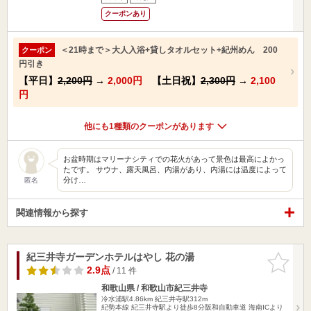
クーポンあり
＜21時まで＞大人入浴+貸しタオルセット+紀州めん 200
クーポン
円引き
【平日】
2,200円
→
2,000円
【土日祝】
2,300円
→
2,100
円
他にも1種類のクーポンがあります
お盆時期はマリーナシティでの花火があって景色は最高によかっ
たです。 サウナ、露天風呂、内湯があり、内湯には温度によって
分け…
匿名
関連情報から探す
紀三井寺ガーデンホテルはやし 花の湯
お気に入
りに追加
2.9点
/ 11 件
和歌山県 / 和歌山市紀三井寺
冷水浦駅4.86km
紀三井寺駅312m
紀勢本線 紀三井寺駅より徒歩8分阪和自動車道 海南ICより