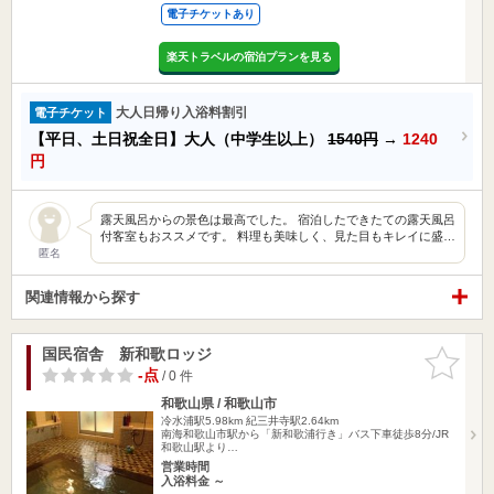
電子チケットあり
楽天トラベルの宿泊プランを見る
大人日帰り入浴料割引
電子チケット
【平日、土日祝全日】大人（中学生以上）
1540円
→
1240
円
露天風呂からの景色は最高でした。 宿泊したできたての露天風呂
付客室もおススメです。 料理も美味しく、見た目もキレイに盛…
匿名
関連情報から探す
国民宿舎 新和歌ロッジ
お気に入
りに追加
-点
/ 0 件
和歌山県 / 和歌山市
冷水浦駅5.98km
紀三井寺駅2.64km
南海和歌山市駅から「新和歌浦行き」バス下車徒歩8分/JR
和歌山駅より…
営業時間
入浴料金 ～