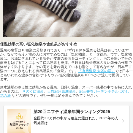
保温効果の高い塩化物泉や含鉄泉がおすすめ
温泉の泉質は10種類に分類されており、いずれも体を温める効果は有しています
が、なかでも冷え性の人におすすめなのは「塩化物泉」と「含鉄泉」です。塩化物
泉は、お湯に含まれている塩分が皮膚の表面をコーティングし、毛穴を塞いで汗の
蒸発を妨げることによって保温効果を発揮。含鉄泉は熱伝導率の良い鉄分の作用で
体がよく温まります。その両方を兼ね備えているお湯として有名なのが、日本三古
湯の一つに数えられる有馬温泉の「金泉」です。
「有馬温泉 太閤の湯」
では日本一
ともいわれる濃さの含鉄-ナトリウム-塩化物強塩泉を100％かけ流しで提供してい
ます。
冷水浦駅の冷え性に効能がある温泉、日帰り温泉、スーパー銭湯の中でも特に人気
があるのは、
きのくに温泉
、
天然紀州黒潮温泉
、
紀三井寺ガーデンホテルはやし
花の湯
などの施設です。ぜひ一度は足を運んでみてください。
第20回ニフティ温泉年間ランキング2025
全国約2.2万件の中から頂点に選ばれた、2025年の人
気施設は…