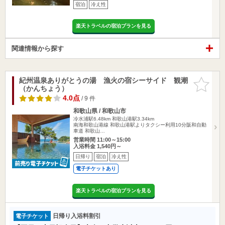
宿泊
冷え性
楽天トラベルの宿泊プランを見る
関連情報から探す
紀州温泉ありがとうの湯 漁火の宿シーサイド 観潮
お気に入
（かんちょう）
りに追加
4.0点
/ 9 件
和歌山県 / 和歌山市
冷水浦駅6.48km
和歌山港駅3.34km
南海和歌山港線 和歌山港駅よりタクシー利用10分阪和自動
車道 和歌山…
営業時間 11:00～15:00
入浴料金 1,540円～
日帰り
宿泊
冷え性
電子チケットあり
楽天トラベルの宿泊プランを見る
日帰り入浴料割引
電子チケット