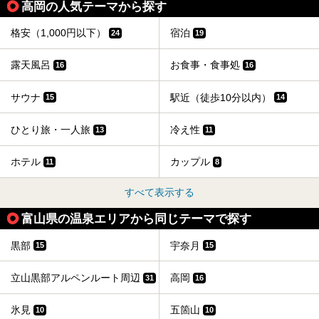
高岡の人気テーマから探す
格安（1,000円以下）
宿泊
24
19
露天風呂
お食事・食事処
16
16
サウナ
駅近（徒歩10分以内）
15
14
ひとり旅・一人旅
冷え性
13
11
ホテル
カップル
11
8
すべて表示する
富山県の温泉エリアから同じテーマで探す
黒部
宇奈月
15
15
立山黒部アルペンルート周辺
高岡
31
16
氷見
五箇山
10
10