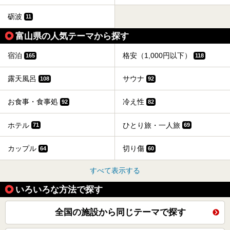
砺波
11
富山県の人気テーマから探す
宿泊
格安（1,000円以下）
165
118
露天風呂
サウナ
108
92
お食事・食事処
冷え性
92
82
ホテル
ひとり旅・一人旅
71
69
カップル
切り傷
64
60
すべて表示する
いろいろな方法で探す
全国の施設から同じテーマで探す