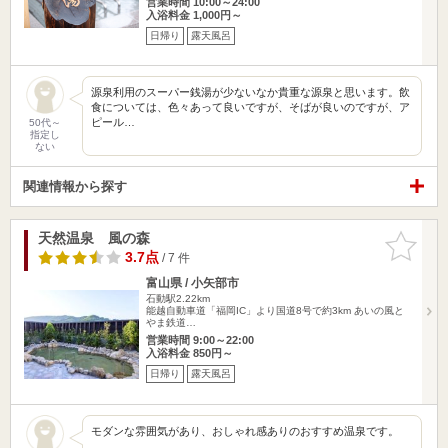
営業時間 10:00～24:00
入浴料金 1,000円～
日帰り
露天風呂
源泉利用のスーパー銭湯が少ないなか貴重な源泉と思います。飲
食については、色々あって良いですが、そばが良いのですが、ア
ピール…
50代～
指定し
ない
関連情報から探す
天然温泉 風の森
お気に入
りに追加
3.7点
/ 7 件
富山県 / 小矢部市
石動駅2.22km
能越自動車道「福岡IC」より国道8号で約3km あいの風と
やま鉄道…
営業時間 9:00～22:00
入浴料金 850円～
日帰り
露天風呂
モダンな雰囲気があり、おしゃれ感ありのおすすめ温泉です。