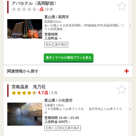
アパホテル〈高岡駅前〉
お気に入
りに追加
-点
/ 0 件
富山県 / 高岡市
高岡駅202m
あいの風とやま鉄道高岡駅／JR城端線JR氷見線高岡駅／ソ
ラエ高岡連絡…
営業時間
入浴料金 ～
宿泊
露天風呂
楽天トラベルの宿泊プランを見る
関連情報から探す
宮島温泉 滝乃荘
お気に入
りに追加
4.7点
/ 3 件
富山県 / 小矢部市
石動駅5.13km
ＪＲ石動駅よりお車で１５分 金沢市内よりお車で４０
分
営業時間 10:00～21:00
入浴料金 600円～
日帰り
宿泊
露天風呂