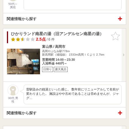
50代～
男性
関連情報から探す
ひかりランド南星の湯（旧アンデルセン南星の湯）
お気に入
りに追加
2.5点
/ 6 件
富山県 / 高岡市
高岡やぶなみ駅778m
新高岡駅（城端線） 1533m高岡ＩＣより 2.7km
営業時間 14:00～23:30
入浴料金 440円～
日帰り
露天風呂
昔馴染みの銭湯といった感じ。 数年前にリニューアルして名前が
変わりました。 施設はやや古めであることは否めませんが、ジャ
グ…
30代 男
性
関連情報から探す