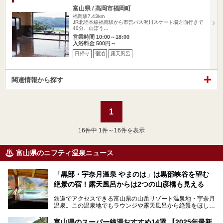
富山県 / 高岡市福岡町
福岡駅7.43km
JR北陸本線福岡駅から市営バス沢川スケート場方面行きで
40分、山ぼう…
営業時間 10:00～18:00
入浴料金 500円～
日帰り
宿泊
露天風呂
関連情報から探す
1
16
件中 1件～16件を表示
富山県のニフティ温泉ニュース
「黒部・宇奈月温泉 やまのは」は黒部峡谷を望む
絶景の宿！露天風呂からは2つの山彦橋も見える
鉄道でアクセスできる富山県の山岳リゾート温泉地・宇奈月
温泉。この温泉地でもラウンジや露天風呂から絶景をほしい
ままにする絶好の地に建つ宿がORIX HOTELS & RESORTS
の「黒部・宇奈月温泉 やまのは」。
富山県のスーパー銭湯おすすめ14選 【2025年最新