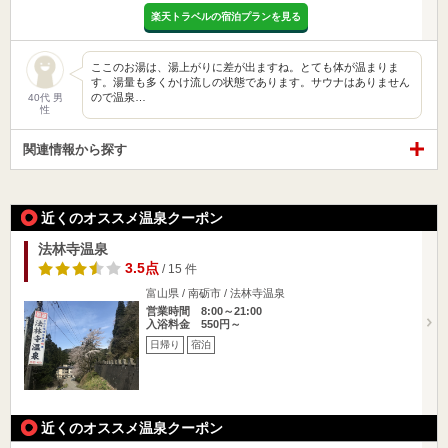
楽天トラベルの宿泊プランを見る
ここのお湯は、湯上がりに差が出ますね。とても体が温まりま
す。湯量も多くかけ流しの状態であります。サウナはありません
ので温泉…
40代 男
性
関連情報から探す
近くのオススメ温泉クーポン
法林寺温泉
3.5点
/ 15 件
富山県 / 南砺市 / 法林寺温泉
営業時間 8:00～21:00
入浴料金 550円～
日帰り
宿泊
近くのオススメ温泉クーポン