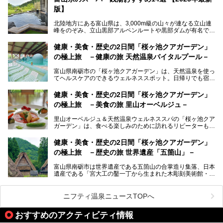
版】
自慢の眺望、温泉、居心地の良い客室、ビュッフェ式の食事
など、実際に泊まってみた体験を中心に詳しく紹介しちゃい
北陸地方にある富山県は、3,000m級の山々が連なる立山連
ます。日常から少し離れて、山懐で自然に癒されたいと思う
峰をのぞみ、立山黒部アルペンルートや黒部ダムが有名で
方にぴったりの温泉です。冬なら雪景色も絵になりますよ。
す。また、氷見港をはじめとする富山湾に揚がる、きときと
の（新鮮な）海の幸も見逃せません！
───
健康・美食・歴史の2日間「桜ヶ池クアガーデン」
提供元：オリックス・ホテルマネジメント株式会社【PR】
の極上旅 －健康の旅 天然温泉バイタルプール－
北陸新幹線が開業し、実は東京からも2時間ほどでアクセス
この記事は黒部・宇奈月温泉 やまのはのPR記事です。
できる富山県の、おすすめスーパー銭湯をご紹介します。質
富山県南砺市の「桜ヶ池クアガーデン」は、天然温泉を使っ
のいい天然温泉が豊富で、すぐにでも出かけたくなる施設が
てヘルスケアのできるウェルネススポット。日帰りでも宿泊
満載ですよ。
でも天然温泉バイタルプールやサウナ、露天風呂を利用でき
るので、ゆったり楽しみながら美しく健康に。
健康・美食・歴史の2日間「桜ヶ池クアガーデン」
の極上旅 －美食の旅 里山オーベルジュ－
そんな「桜ヶ池クアガーデン」の天然温泉バイタルプールと
大浴場・露天風呂を、宿泊して体験してきたので詳しくレポ
里山オーベルジュ＆天然温泉ウェルネススパの「桜ヶ池クア
ートしたいと思います。
ガーデン」は、食べる楽しみのために訪れるリピーターも多
い温泉です。館内のレストラン「ジョウハナーレ」では、
月、水はフレンチ、火、木は和食、土日はその両方がランチ
健康・美食・歴史の2日間「桜ヶ池クアガーデン」
とディナーで味わえます。オリジナルのスイーツも評判で
の極上旅 －歴史の旅 世界遺産「五箇山」－
す。
富山県南砺市は世界遺産である五箇山の合掌造り集落、日本
そんな「桜ヶ池クアガーデン」に宿泊して、食を満喫してき
遺産である「宮大工の鑿一丁から生まれた木彫刻美術館・井
たのでじっくりご紹介します！
波」、ユネスコ無形文化遺産 城端曳山祭で知られる越中の
小京都・城端と、とても魅力的な観光スポットがたくさんあ
ります。
ニフティ温泉ニュースTOPへ
城端の郊外に建つ里山オーベルジュ＆温泉ウェルネススパ
おすすめのアクティビティ情報
「桜ヶ池クアガーデン」に泊まって、歴史の旅にお出かけし
てみませんか？