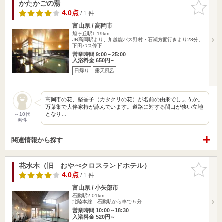
かたかごの湯
お気に入
りに追加
4.0点
/ 1 件
富山県 / 高岡市
旭ヶ丘駅1.19km
JR高岡駅より、加越能バス野村・石瀬方面行きより28分。
下田バス停下…
営業時間 9:00～25:00
入浴料金 650円～
日帰り
露天風呂
高岡市の花、堅香子（カタクリの花）が名前の由来でしょうか。
万葉集で大伴家持が詠んでいます。道路に対する間口が狭い立地
となり…
～10代
男性
関連情報から探す
花水木（旧 おやべクロスランドホテル）
お気に入
りに追加
4.0点
/ 1 件
富山県 / 小矢部市
石動駅2.01km
北陸本線 石動駅から車で５分
営業時間 10:00～18:30
入浴料金 520円～