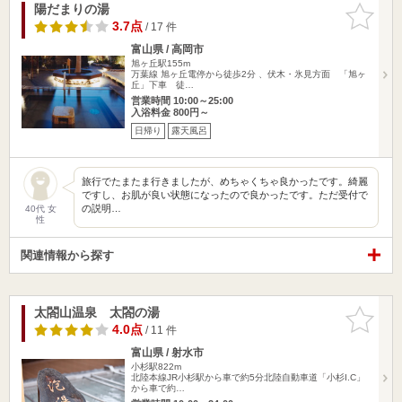
陽だまりの湯
お気に入
りに追加
3.7点
/ 17 件
富山県 / 高岡市
旭ヶ丘駅155m
万葉線 旭ヶ丘電停から徒歩2分 、伏木・氷見方面 「旭ヶ
丘」下車 徒…
営業時間 10:00～25:00
入浴料金 800円～
日帰り
露天風呂
旅行でたまたま行きましたが、めちゃくちゃ良かったです。綺麗
ですし、お肌が良い状態になったので良かったです。ただ受付で
の説明…
40代 女
性
関連情報から探す
太閤山温泉 太閤の湯
お気に入
りに追加
4.0点
/ 11 件
富山県 / 射水市
小杉駅822m
北陸本線JR小杉駅から車で約5分北陸自動車道「小杉I.C」
から車で約…