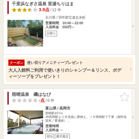
千里浜なぎさ温泉 里湯ちりはま
3.9点
/ 12 件
石川県 / 羽咋郡宝達志水町
営業時間 10:00～22:00
入浴料金 550円～
日帰り
使い切りアメニティープレゼント
クーポン
大人入館料ご利用で使いきりのシャンプー＆リンス、ボデ
ィーソープをプレゼント！
雨晴温泉 磯はなび
お気に入
りに追加
-点
/ 0 件
富山県 / 高岡市
雨晴駅407m
JR高岡駅より氷見線に乗換え、ＪＲ雨晴駅で下車（無料送
迎有／要連絡）…
営業時間
入浴料金 ～
宿泊
露天風呂