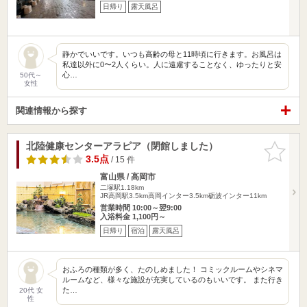
日帰り
露天風呂
静かでいいです。いつも高齢の母と11時頃に行きます。お風呂は
私達以外に0〜2人くらい。人に遠慮することなく、ゆったりと安
心…
50代～
女性
関連情報から探す
北陸健康センターアラピア（閉館しました）
お気に入
りに追加
3.5点
/ 15 件
富山県 / 高岡市
二塚駅1.18km
JR高岡駅3.5km高岡インター3.5km砺波インター11km
営業時間 10:00～翌9:00
入浴料金 1,100円～
日帰り
宿泊
露天風呂
おふろの種類が多く、たのしめました！ コミックルームやシネマ
ルームなど、様々な施設が充実しているのもいいです。 また行き
た…
20代 女
性