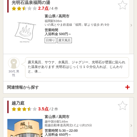
光明石温泉福岡の湯
お気に入
りに追加
2.7点
/ 4 件
富山県 / 高岡市
福岡駅636m
いの風とやま鉄道線「福岡」駅より徒歩 約 9分
営業時間
入浴料金 500円～
日帰り
露天風呂
露天風呂、サウナ、水風呂、ジャグジー、光明石が壁面に貼られ
た温泉があります 光明石はじっくり１０分位入れば、じんわり
と、体…
30代 男
性
関連情報から探す
越乃庭
お気に入
りに追加
3.5点
/ 2 件
富山県 / 高岡市
越中国分駅146m
能越自動車道高岡北I.Cより約15分
営業時間 5:30～22:00
入浴料金 650円～