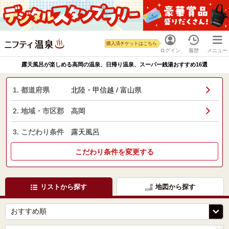
購入済チケットはこちら
ログイン
履歴
メニュー
露天風呂が楽しめる高岡の温泉、日帰り温泉、スーパー銭湯おすすめ16選
1. 都道府県
北陸・甲信越 / 富山県
2. 地域・市区郡
高岡
3. こだわり条件
露天風呂
こだわり条件を変更する
リストから探す
地図から探す