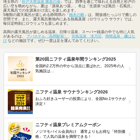
埼玉県の「
杉戸天然温泉 雅楽の湯
」では、四季を通じて味わえる自然と杉戸の
広い空を眺めながら、夏は「源泉あつ湯」、冬は「生源泉つぼ風呂・石風呂」
露天風呂での生源泉かけ流しを楽しめます。
5種類の露天風呂が楽しめる静岡県の「
柚木の郷
」は、開放感たっぷりで癒しの
空間です。また、露天風呂敷地内にある熱風蒸屋（ロウリュウ サウナ）では、
毎日定時刻にロウリュウも楽しめます。
高岡の露天風呂が楽しめる温泉、日帰り温泉、スーパー銭湯の中でも特に人気
があるのは、
アパホテル〈高岡駅前〉
、
宮島温泉 滝乃荘
、
雨晴温泉 磯はな
び
などの施設です。ぜひ一度は足を運んでみてください。
第20回ニフティ温泉年間ランキング2025
全国約2.2万件の中から頂点に選ばれた、2025年の人
気施設は…
ニフティ温泉 サウナランキング2026
おふろ好きユーザーの投票により、全国No.1サウナが
決定！
ニフティ温泉プレミアムクーポン
ノジマモバイル会員向け 通常よりもお得な「特別価
格」で人気の温泉を満喫できる！