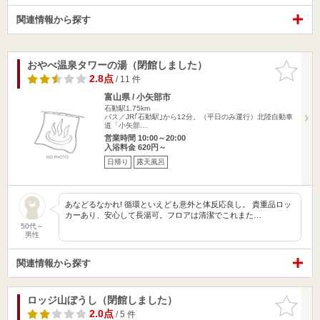
関連情報から探す
おやべ温泉タワーの湯（閉館しました）
お気に入
りに追加
2.8点
/ 11 件
富山県 / 小矢部市
石動駅1.75km
バス／JR｢石動駅｣から12分。（平日のみ運行）北陸自動車
道「小矢部…
営業時間 10:00～20:00
入浴料金 620円～
日帰り
露天風呂
あなどるなかれ! 循環といえども意外と体反応良し。 貴重品ロッ
カーあり、安心して長湯可。フロアは清潔でこれまた…
50代～
男性
関連情報から探す
ロッジ山ぼうし（閉館しました）
お気に入
りに追加
2.0点
/ 5 件