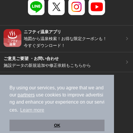
ニフティ温泉アプリ
地図から温泉検索！お得な限定クーポンも！
今すぐダウンロード！
ご意見ご要望 ・お問い合わせ
施設データの新規追加や修正依頼もこちらから
スマートフォン
/
PC
加盟店募集（資料請求）
広告出稿のご案内
By using our services, you agree that we and
our
partners
use cookies to improve advertisi
利用規約
ライフスタイルMEMBERS+規約
ng and enhance your experience on our servi
特定商取引法に基づく表記
ヘルプ
採用情報
ces.
Learn more
運営会社
個人情報保護ポリシー
©NIFTY Lifestyle Co., Ltd.
OK