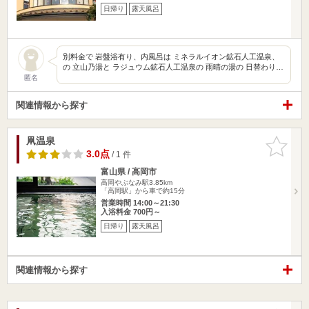
日帰り
露天風呂
別料金で 岩盤浴有り、内風呂は ミネラルイオン鉱石人工温泉、
の 立山乃湯と ラジュウム鉱石人工温泉の 雨晴の湯の 日替わり…
匿名
関連情報から探す
凧温泉
お気に入
りに追加
3.0点
/ 1 件
富山県 / 高岡市
高岡やぶなみ駅3.85km
「高岡駅」から車で約15分
営業時間 14:00～21:30
入浴料金 700円～
日帰り
露天風呂
関連情報から探す