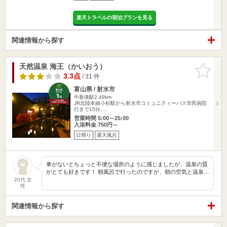
楽天トラベルの宿泊プランを見る
関連情報から探す
天然温泉 海王（かいおう）
お気に入
りに追加
3.3点
/ 31 件
富山県 / 射水市
中新湊駅2.49km
JR北陸本線小杉駅から射水市コミュニティーバス市民病院
行きで15分､…
営業時間 5:00～25:00
入浴料金 750円～
日帰り
露天風呂
車がないとちょっと不便な場所のように感じましたが、温泉の質
がとても好きです！ 朝風呂で行ったのですが、朝の空気と温泉…
20代 女
性
関連情報から探す