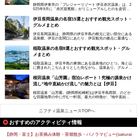
静岡県伊東市の「プレジャーリゾート 伊豆赤沢温泉」は、2
025年9月に「赤沢迎賓館」がリニューアルしたのを皮切り
に、12月には「赤沢温泉ホテル」、「赤沢日帰り温泉
館」、「RED 28 HOTEL」がリニューアル。さらにこのあ
伊豆長岡温泉の名宿15選とおすすめ観光スポット・
とグランピング施設のGRAX EARTH FIELD（グラックスア
グルメまとめ
ースフィールド）、大型屋内アミューズメント施設のPLEA
SURE ARENA（プレジャーアリーナ）がぞくぞくオープン
伊豆長岡温泉は、静岡県の伊豆半島の根元に近い部分にある
予定。
温泉郷。伊豆の玄関口にあたり、伊豆観光の拠点に最適な立
地です。首都圏や名古屋圏からのアクセスが良く、宿泊はも
温泉は海一望の絶景、伊豆の幸満載の食や、全天候型のレジ
ちろん日帰りでも楽しめるのが魅力です。
ャー施設など、現在リニューアルオープンしている施設を中
稲取温泉の名宿8選とおすすめ観光スポット・グル
心に、家族連れでも大人だけでも、おひとりさまでも多彩な
メまとめ
この記事では、伊豆長岡温泉の歴史や魅力、おすすめの宿を
楽しみ方ができる「プレジャーリゾート 伊豆赤沢温泉」を
ピックアップ。周辺の観光・グルメスポットや日帰りで入れ
じっくり紹介します！
稲取温泉は、伊豆半島の東側にある温泉地のひとつ。海と山
る温泉施設も紹介します！
に囲まれたこぢんまりとした街ながら、温泉あり、グルメあ
───
り、見どころも多彩にあり、と魅力たっぷりの場所です。東
提供元：株式会社カトープレジャーグループ【PR】
京からは約2時間30分、直通電車もありアクセスしやすいの
この記事はプレジャーリゾート 伊豆赤沢温泉のPR記事で
桜田温泉「山芳園」宿泊レポート！究極の源泉かけ
もうれしいところ。
す。
流し“地中直結かけ流し”の魅力とは【伊豆】
この記事では、稲取温泉での宿泊におすすめの宿や日帰りで
桜田温泉「山芳園」(静岡県松崎町)は伊豆半島西部、のどか
入れる温泉施設、チェックしたい観光スポットやアクティビ
な田園地帯の中に佇む一軒宿。最大の特徴が、“地中直結か
ティなどを一挙にまとめピックアップ。伊豆稲取温泉を訪れ
け流し”と呼ばれるこの宿独自の湯使い(温泉供給方法)です。
る際の参考にしてくださいね！
地下に眠る源泉を加水・加温・消毒無し、さらには途中過程
で空気にも触れさせることなく浴槽まで提供。「究極の源泉
ニフティ温泉ニュースTOPへ
かけ流し」と言っても決して過言ではありません。
今回、桜田温泉「山芳園」の“温泉”を中心に、その魅力を詳
おすすめのアクティビティ情報
細レポート。また口コミの評判も非常に高い宿であり、客室
や食事も併せて徹底紹介します！
【静岡・富士】お茶摘み体験・茶畑散歩・パノラマビュー(sakurai