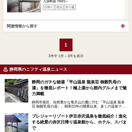
入浴料金 700円～
日帰り
宿泊
切り傷
関連情報から探す
1
3
件中 1件～3件を表示
静岡県のニフティ温泉ニュース
静岡のガチな秘湯「平山温泉 龍泉荘 御殿乳母の
湯」を徹底レポート！極上湯から館内グルメまで魅
力満載
静岡市葵区、自然豊かな竜爪山の麓に佇む「平山温泉 龍泉
荘 御殿乳母の湯」。昭和33年の開業以来、多くの温泉マニ
アや地元の方々に愛され続けている、知る人ぞ知る鄙び系の
極上温泉です。お湯はもちろん、実はグルメも揃っているん
プレジャーリゾート伊豆赤沢温泉を徹底紹介！進化
です。多くのファンを持つ、その圧倒的なこだわりと魅力を
する絶景の赤沢日帰り温泉館から、ホテル、スパま
解説します。
で