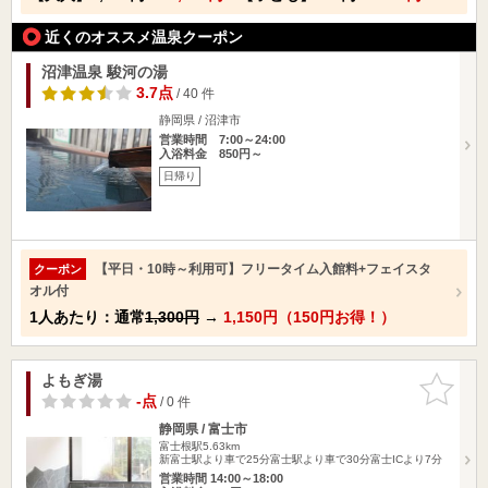
近くのオススメ温泉クーポン
沼津温泉 駿河の湯
3.7点
/ 40 件
静岡県 / 沼津市
営業時間 7:00～24:00
入浴料金 850円～
日帰り
【平日・10時～利用可】フリータイム入館料+フェイスタ
クーポン
オル付
1人あたり：通常
1,300円
→
1,150円（150円お得！）
よもぎ湯
お気に入
りに追加
-点
/ 0 件
静岡県 / 富士市
富士根駅5.63km
新富士駅より車で25分富士駅より車で30分富士ICより7分
営業時間 14:00～18:00