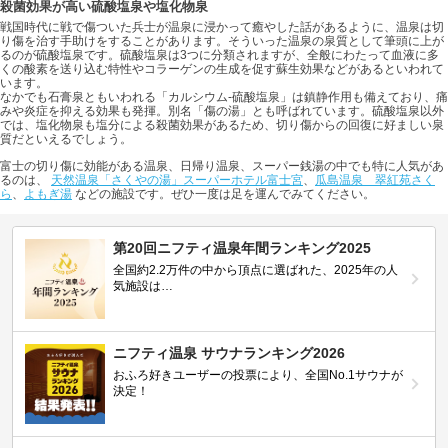
殺菌効果が高い硫酸塩泉や塩化物泉
戦国時代に戦で傷ついた兵士が温泉に浸かって癒やした話があるように、温泉は切
り傷を治す手助けをすることがあります。そういった温泉の泉質として筆頭に上が
るのが硫酸塩泉です。硫酸塩泉は3つに分類されますが、全般にわたって血液に多
くの酸素を送り込む特性やコラーゲンの生成を促す蘇生効果などがあるといわれて
います。
なかでも石膏泉ともいわれる「カルシウム-硫酸塩泉」は鎮静作用も備えており、痛
みや炎症を抑える効果も発揮。別名「傷の湯」とも呼ばれています。硫酸塩泉以外
では、塩化物泉も塩分による殺菌効果があるため、切り傷からの回復に好ましい泉
質だといえるでしょう。
富士の切り傷に効能がある温泉、日帰り温泉、スーパー銭湯の中でも特に人気があ
るのは、
天然温泉「さくやの湯」スーパーホテル富士宮
、
瓜島温泉 翠紅苑さく
ら
、
よもぎ湯
などの施設です。ぜひ一度は足を運んでみてください。
第20回ニフティ温泉年間ランキング2025
全国約2.2万件の中から頂点に選ばれた、2025年の人
気施設は…
ニフティ温泉 サウナランキング2026
おふろ好きユーザーの投票により、全国No.1サウナが
決定！