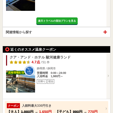
楽天トラベルの宿泊プランを見る
関連情報から探す
近くのオススメ温泉クーポン
クア・アンド・ホテル 駿河健康ランド
4.7点
/ 51 件
静岡県 / 静岡市
営業時間 0:00～24:00
入浴料金 1,980円～
日帰り
宿泊
入館料最大330円引き
クーポン
【大人】
1,980円
→
1,650円
【子ども】
990円
→
770円