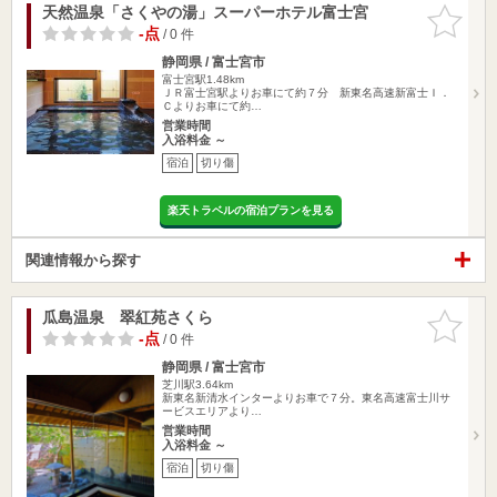
天然温泉「さくやの湯」スーパーホテル富士宮
お気に入
りに追加
-点
/ 0 件
静岡県 / 富士宮市
富士宮駅1.48km
ＪＲ富士宮駅よりお車にて約７分 新東名高速新富士Ｉ．
Ｃよりお車にて約…
営業時間
入浴料金 ～
宿泊
切り傷
楽天トラベルの宿泊プランを見る
関連情報から探す
瓜島温泉 翠紅苑さくら
お気に入
りに追加
-点
/ 0 件
静岡県 / 富士宮市
芝川駅3.64km
新東名新清水インターよりお車で７分。東名高速富士川サ
ービスエリアより…
営業時間
入浴料金 ～
宿泊
切り傷