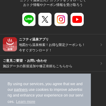
おトク情報やクーポン情報を受け取ろう
ニフティ温泉アプリ
地図から温泉検索！お得な限定クーポンも！
今すぐダウンロード！
ご意見ご要望 ・お問い合わせ
施設データの新規追加や修正依頼もこちらから
スマートフォン
/
PC
加盟店募集（資料請求）
広告出稿のご案内
By using our services, you agree that we and
our
partners
use cookies to improve advertisi
利用規約
ライフスタイルMEMBERS+規約
ng and enhance your experience on our servi
特定商取引法に基づく表記
ヘルプ
採用情報
ces.
Learn more
運営会社
個人情報保護ポリシー