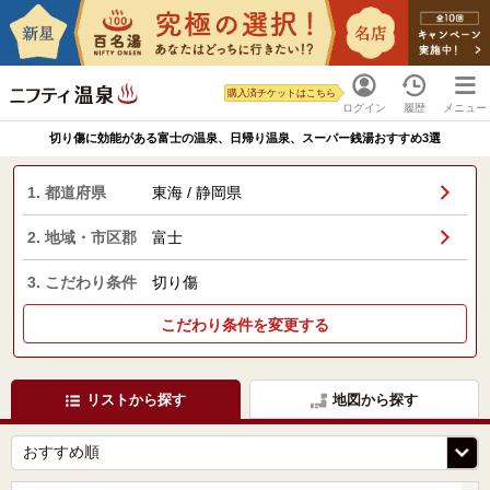
購入済チケットはこちら
ログイン
履歴
メニュー
切り傷に効能がある富士の温泉、日帰り温泉、スーパー銭湯おすすめ3選
1. 都道府県
東海 / 静岡県
2. 地域・市区郡
富士
3. こだわり条件
切り傷
こだわり条件を変更する
リストから探す
地図から探す