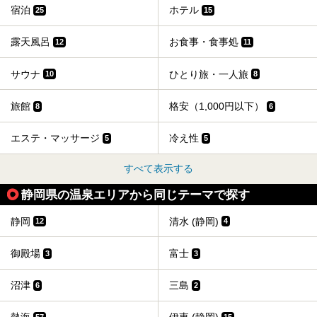
宿泊
ホテル
25
15
露天風呂
お食事・食事処
12
11
サウナ
ひとり旅・一人旅
10
8
旅館
格安（1,000円以下）
8
6
エステ・マッサージ
冷え性
5
5
すべて表示する
静岡県の温泉エリアから同じテーマで探す
静岡
清水 (静岡)
12
4
御殿場
富士
3
3
沼津
三島
6
2