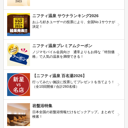
ニフティ温泉 サウナランキング2026
おふろ好きユーザーの投票により、全国No.1サウナが
決定！
ニフティ温泉プレミアムクーポン
ノジマモバイル会員向け 通常よりもお得な「特別価
格」で人気の温泉を満喫できる！
【ニフティ温泉 百名湯2026】
行ってみたい施設に投票してプレゼントを当てよう！
（全10回開催 / 合計260名様）
岩盤浴特集
日本全国の岩盤浴情報だけをピックアップ。まとめて
検索！