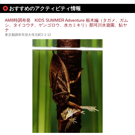
やキッズエリア、カフェレストランなど、施設の隅々までチ
ェックしてきました！
この記事では、塩原温泉の概要や魅力とともに、おすすめの
おすすめのアクティビティ情報
宿泊施設と観光・グルメスポット、日帰り温泉を順に紹介し
ます。
AM8時調布発 KIDS SUMMER Adventure 栃木編（タガメ、ガム
塩原温泉で、いつもの温泉旅行とは一味違う旅行体験をして
シ、タイコウチ、ゲンゴロウ、水カミキリ）那珂川水遊園、鮎ヤ
みませんか。
ナ
東京都調布市深大寺元町2-1-12