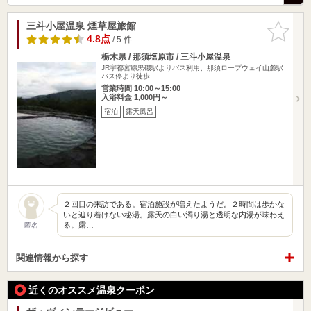
三斗小屋温泉 煙草屋旅館
お気に入
りに追加
4.8点
/ 5 件
栃木県 / 那須塩原市 / 三斗小屋温泉
JR宇都宮線黒磯駅よりバス利用、那須ロープウェイ山麓駅
バス停より徒歩…
営業時間 10:00～15:00
入浴料金 1,000円～
宿泊
露天風呂
２回目の来訪である。宿泊施設が増えたようだ。２時間は歩かな
いと辿り着けない秘湯。露天の白い濁り湯と透明な内湯が味わえ
る。露…
匿名
関連情報から探す
近くのオススメ温泉クーポン