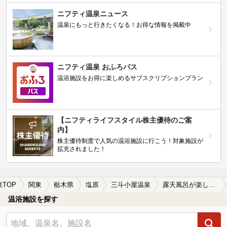
ニフティ温泉ニュース
温泉にもっと行きたくなる！お得な情報を掲載中
ニフティ温泉 おふろパス
温浴施設をお得に楽しめるサブスクリプションプラン
【ニフティライフスタイル株主優待のご案
内】
株主優待制度で人気の温浴施設に行こう！対象施設が
拡充されました！
泉TOP
関東
栃木県
塩原
三斗小屋温泉
露天風呂が楽しめる三斗小屋温泉の温泉、日帰り温泉、スーパー銭湯おすすめ
温浴施設を探す