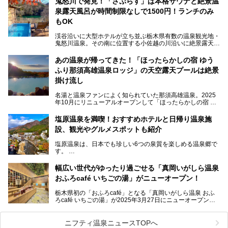
鬼怒川で発見！「さぷらす」は本格サウナと絶景温
ここは首都圏から1泊で行きやすい鬼怒川温泉の渓流沿いに
泉露天風呂が時間制限なしで1500円！ランチのみ
建つホテルで、バイキングの他にも天然温泉の大浴場とサウ
ナ、フリーフローサービスのラウンジなど館内で楽しめるス
もOK
ポットがたくさんあり、3世代旅行やグループ旅行にもぴっ
たり。
渓谷沿いに大型ホテルが立ち並ぶ栃木県有数の温泉観光地・
鬼怒川温泉。その南に位置する小佐越の川沿いに絶景露天風
そんな「大江戸温泉物語Premium 鬼怒川観光ホテル」の魅
呂と本格サウナが自慢の「さぷらす」はあります。
力を詳しく紹介しちゃいます。
あの温泉が帰ってきた！「ほったらかしの宿 ゆう
こだわりのサウナ、掛け流しの水風呂、天然温泉の露天風
ふり那須高雄温泉ロッジ」の天空露天プールは絶景
呂、食事処、休憩室など備えて、決して大規模施設ではあり
───
ませんが、鬼怒川温泉観光の行き帰りに、はたまたサウナで
掛け流し
提供元：大江戸温泉物語ホテルズ＆リゾーツ株式会社【P
一日リフレッシュするための目的地に！ぜひオススメしたい
R】
スポットです。時間制限も無いので1人1,500円でひがな一
名湯と温泉ファンによく知られていた那須高雄温泉。2025
この記事は大江戸温泉物語Premium 鬼怒川観光ホテルのPR
日サウナや温泉を楽しんでお昼も食べてごろごろできちゃい
年10月にリニューアルオープンして「ほったらかしの宿 ゆ
記事です。
ますよ。
うふり那須高雄温泉ロッジ」として新たなスタートを切りま
した。
塩原温泉を満喫！おすすめホテルと日帰り温泉施
那須湯本の温泉街から少し離れた静かな環境、一軒宿ゆえに
設、観光やグルメスポットも紹介
許される露天風呂からの絶景、日帰り入浴や素泊まりで気楽
に温泉が楽しめるこちらのお宿をさっそく取材してきまし
塩原温泉は、日本でも珍しい6つの泉質を楽しめる温泉郷で
た。
す。
2名1室利用で1人あたり4,500円～と、思い立ったらすぐに
泊まりに行かれるお手頃価格も嬉しいです。
栃木県の北部にある箒川のほとりに11の温泉地が点在し、
───
幅広い世代がゆったり過ごせる「真岡いがしら温泉
古くから多くの人々から癒やしの場として愛されてきまし
提供元：アイコニア・ホスピタリティ株式会社【PR】
おふろcafé いちごの湯」がニューオープン！
た。
この記事はほったらかしの宿 ゆうふり那須高雄温泉ロッジ
のPR記事です。
栃木県初の「おふろcafé」となる「真岡いがしら温泉 おふ
温泉に加えて、豊かな自然を感じられる観光スポットや、こ
ろcafé いちごの湯」が2025年3月27日にニューオープンす
こでしか味わえないご当地グルメなど、多彩な魅力がある北
るとのことで、プレオープン期間に早速訪問。
関東の人気温泉地です。
メインとなる天然温泉のお風呂をはじめ、リラックスエリア
ニフティ温泉ニュースTOPへ