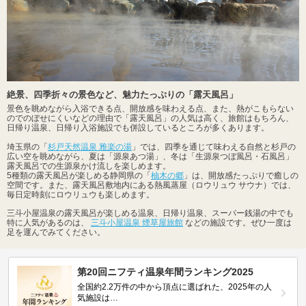
絶景、四季折々の景色など、魅力たっぷりの「露天風呂」
景色を眺めながら入浴できる点、開放感を味わえる点、また、熱がこもらない
のでのぼせにくいなどの理由で「露天風呂」の人気は高く、旅館はもちろん、
日帰り温泉、日帰り入浴施設でも併設しているところが多くあります。
埼玉県の「
杉戸天然温泉 雅楽の湯
」では、四季を通じて味わえる自然と杉戸の
広い空を眺めながら、夏は「源泉あつ湯」、冬は「生源泉つぼ風呂・石風呂」
露天風呂での生源泉かけ流しを楽しめます。
5種類の露天風呂が楽しめる静岡県の「
柚木の郷
」は、開放感たっぷりで癒しの
空間です。また、露天風呂敷地内にある熱風蒸屋（ロウリュウ サウナ）では、
毎日定時刻にロウリュウも楽しめます。
三斗小屋温泉の露天風呂が楽しめる温泉、日帰り温泉、スーパー銭湯の中でも
特に人気があるのは、
三斗小屋温泉 煙草屋旅館
などの施設です。ぜひ一度は
足を運んでみてください。
第20回ニフティ温泉年間ランキング2025
全国約2.2万件の中から頂点に選ばれた、2025年の人
気施設は…