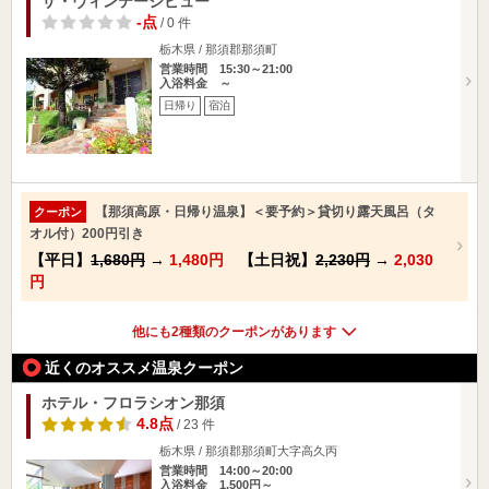
ザ・ヴィンテージビュー
-点
/ 0 件
栃木県 / 那須郡那須町
営業時間 15:30～21:00
入浴料金 ～
日帰り
宿泊
【那須高原・日帰り温泉】＜要予約＞貸切り露天風呂（タ
クーポン
オル付）200円引き
【平日】
1,680円
→
1,480円
【土日祝】
2,230円
→
2,030
円
他にも2種類のクーポンがあります
近くのオススメ温泉クーポン
ホテル・フロラシオン那須
4.8点
/ 23 件
栃木県 / 那須郡那須町大字高久丙
営業時間 14:00～20:00
入浴料金 1,500円～