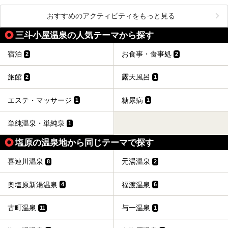
おすすめのアクティビティをもっと見る
三斗小屋温泉の人気テーマから探す
宿泊
お食事・食事処
2
2
旅館
露天風呂
2
1
エステ・マッサージ
糖尿病
1
1
単純温泉・単純泉
1
塩原の温泉地から同じテーマで探す
喜連川温泉
元湯温泉
8
2
奥塩原新湯温泉
福渡温泉
4
6
古町温泉
与一温泉
11
1