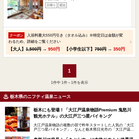
日帰り
宿泊
入浴料最大550円引き（タオル込み）※特定日は金額が変
クーポン
わるため、詳細をご覧ください
【大人】
1,500円
→
950円
【小学生以下】
750円
→
350円
1
1
件中 1件～1件を表示
栃木県のニフティ温泉ニュース
栃木にも登場！「大江戸温泉物語Premium 鬼怒川
観光ホテル」の大江戸三つ星バイキング
大江戸温泉物語の複数の宿で昨年スタートした人気の「大江
戸三つ星バイキング」。なんと栃木県日光市の「大江戸温泉
物語Premium 鬼怒川観光ホテル」でも始まっています。