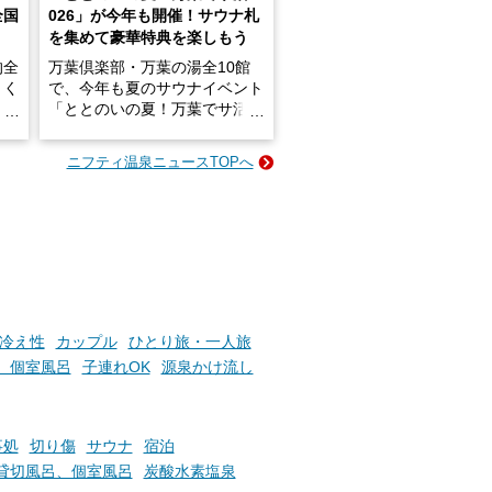
全国
026」が今年も開催！サウナ札
を集めて豪華特典を楽しもう
的全
万葉倶楽部・万葉の湯全10館
きく
で、今年も夏のサウナイベント
炭酸
「ととのいの夏！万葉でサ活2
026」が開催されます！
ニフティ温泉ニュースTOPへ
成分
2026年8月1日（土）～8月31
かつ
日（月）までの開催期間中は、
いで
サウナ飯やサウナドリンク、岩
盤浴の利用などで「万葉サウナ
札」を集めることで、オリジナ
か
ルグッズや無料券などの特典と
素塩
交換可能。
て
け流
さらに、各館ではアロマロウリ
冷え性
カップル
ひとり旅・一人旅
つ
ュやアウフグースなど、サウナ
、個室風呂
子連れOK
源泉かけ流し
施設
好きにはたまらない多彩なイベ
ントも予定されています。ぜひ
チェックしてください！
事処
切り傷
サウナ
宿泊
───
貸切風呂、個室風呂
炭酸水素塩泉
提供元：万葉倶楽部株式会社