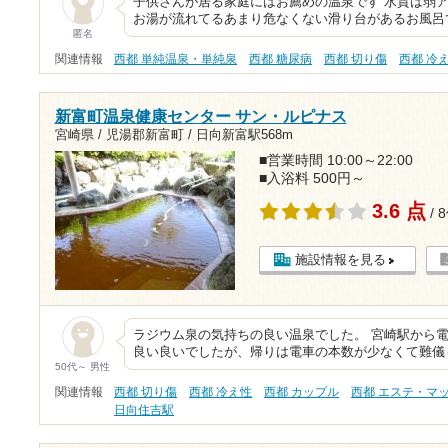
子供さんが居る家庭にはお薦めの温泉です 水質は弱
お湯が流れてるあまり危なくない滑り台があるお風呂
匿名
関連情報
西都 単純温泉・単純泉
西都 糖尿病
西都 切り傷
西都 冷
新富町温泉健康センター サン・ルピナス
宮崎県 / 児湯郡新富町 /
日向新富駅568m
■営業時間 10:00～22:00
■入浴料 500円～
3.6 点
/ 
施設情報を見る
ラジウム泉の気持ちの良い温泉でした。 宮崎駅から
良い良いでしたが、帰りは電車の本数が少なくて難儀し
50代～ 男性
関連情報
西都 切り傷
西都 冷え性
西都 カップル
西都 エステ・マ
日向住吉駅