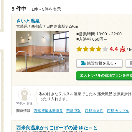
5 件中
1件～5件を表示
さいと温泉
宮崎県 / 西都市 /
日向新富駅9.29km
■営業時間 10:00～22:00
■入浴料 660円～
4.4 点
/ 
施設情報を見る
楽天トラベルの宿泊プランを見
私の好きなヌルヌル温泉でした♨️ 露天風呂は源泉掛
ったり入れます。
50代～ 女性
関連情報
西都 炭酸水素塩泉
西都 宿泊
西都 冷え性
西都 カップル
西米良温泉かりこぼーずの湯 ゆた～と