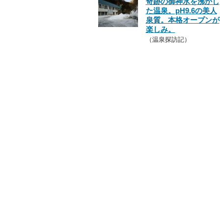
奇跡の御神水を沸かし
た温泉。pH9.6の美人
泉質。本格オープンが
楽しみ。
（温泉探訪記）