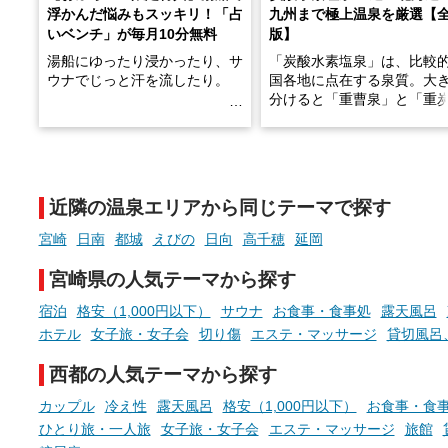
浮かんだ悩みもスッキリ！「占
九州まで極上温泉を厳選【
いベンチ」が毎月10分無料
版】
湯船にゆったり浸かったり、サ
「炭酸水素塩泉」は、比較
ウナでじっと汗を流したり。
国各地に点在する泉質。大
分けると「重曹泉」と「重
土類泉」に分かれます。
そんな「一人でぼんやり過ごす
また硫黄や鉄分などの特殊
時間」、ふだん後回しにしてい
が混ざり合うことで、複雑
た「これからのこと」や「ちょ
多様な個性を持つことも多
近隣の温泉エリアから同じテーマで探す
っとした悩み」が、頭に浮かん
す。
でくることはありませんか？
宮崎
日南
都城
えびの
日向
高千穂
延岡
今回は筆者自ら入浴した中
ら、日本各地にある炭酸水
宮崎県の人気テーマから探す
泉を12施設セレクト。すべ
お風呂でリラックスしているか
日帰り入浴可能で、源泉か
宿泊
格安（1,000円以下）
サウナ
お食事・食事処
露天風呂
らこそ向き合える、大切な自分
しと泉質の良さにこだわり
ホテル
女子旅・女子会
切り傷
エステ・マッサージ
貸切風呂
の本音。
つ、万人におすすめしたい
を厳選しました。
西都の人気テーマから探す
そんな心のつぶやきを、湯あが
りの温まった心のまま相談でき
カップル
冷え性
露天風呂
格安（1,000円以下）
お食事・食
たら素敵ですよね。
ひとり旅・一人旅
女子旅・女子会
エステ・マッサージ
旅館