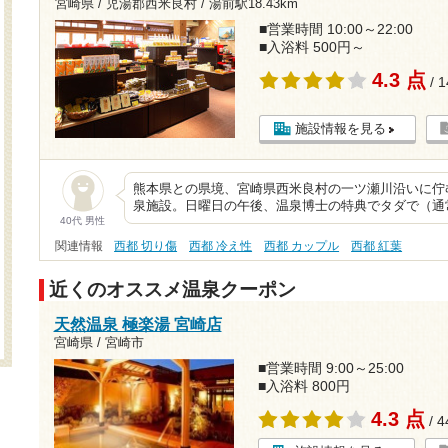
宮崎県 / 児湯郡西米良村 /
湯前駅18.43km
■営業時間 10:00～22:00
■入浴料 500円～
4.3 点
/ 
施設情報を見る
熊本県との県境、宮崎県西米良村の一ツ瀬川沿いに佇
泉施設。日曜日の午後、温泉博士の特典でタダで（通常
40代 男性
関連情報
西都 切り傷
西都 冷え性
西都 カップル
西都 紅葉
近くのオススメ温泉クーポン
天然温泉 極楽湯 宮崎店
宮崎県 / 宮崎市
■営業時間 9:00～25:00
■入浴料 800円
4.3 点
/ 