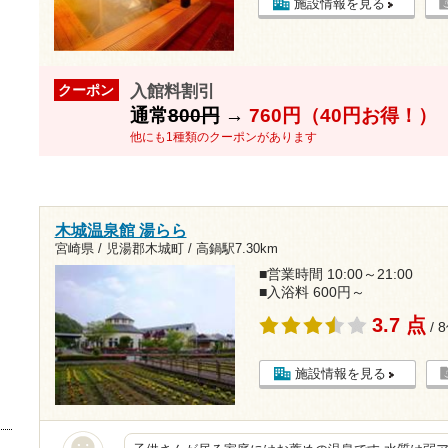
施設情報を見る
入館料割引
クーポン
通常
800円
→
760円（40円お得！）
他にも1種類のクーポンがあります
木城温泉館 湯らら
宮崎県 / 児湯郡木城町 /
高鍋駅7.30km
■営業時間 10:00～21:00
■入浴料 600円～
3.7 点
/ 
施設情報を見る