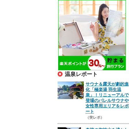
温泉レポート
サウナ＆露天が劇的進
化「極楽湯 羽生温
泉」！リニューアルで
登場のバレルサウナや
女性専用エリアをレポ
ート
（突レポ）