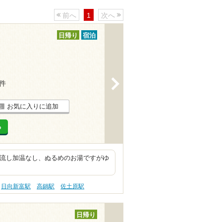
前へ
1
次へ
日帰り
宿泊
>
5件
お気に入りに追加
る
け流し加温なし、ぬるめのお湯ですがゆ
日向新富駅
高鍋駅
佐土原駅
日帰り