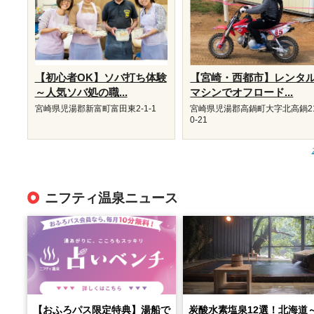
【初心者OK】ソバ打ち体験
【宮崎・西都市】レンタ
～人気ソバ処の職...
マシンでオフロード...
宮崎県児湯郡新富町富田東2‐1‐1
宮崎県児湯郡高鍋町大字北高鍋2
0-21
ニフティ温泉ニュース
【おふろパス限定特典】湯船で
炭酸水素塩泉12選！北海道