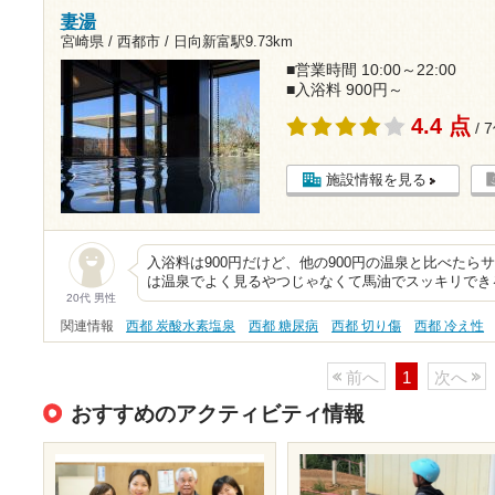
妻湯
宮崎県 / 西都市 /
日向新富駅9.73km
■営業時間 10:00～22:00
■入浴料 900円～
4.4 点
/ 
施設情報を見る
入浴料は900円だけど、他の900円の温泉と比べたら
は温泉でよく見るやつじゃなくて馬油でスッキリでき
20代 男性
関連情報
西都 炭酸水素塩泉
西都 糖尿病
西都 切り傷
西都 冷え性
前へ
1
次へ
おすすめのアクティビティ情報