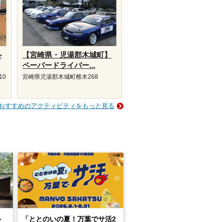
ル
【宮崎県・児湯郡木城町】
ペーパードライバー...
10
宮崎県児湯郡木城町椎木268
おすすめのアクティビティをもっと見る
～
「ととのいの夏！万葉でサ活2