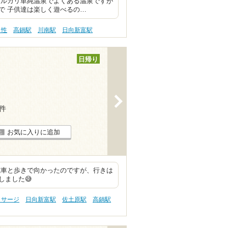
アルカリ単純温泉でよくある温泉ですが
で 子供達は楽しく遊べるの…
え性
高鍋駅
川南駅
日向新富駅
日帰り
>
8件
お気に入りに追加
電車と歩きで向かったのですが、行きは
ました😅
ッサージ
日向新富駅
佐土原駅
高鍋駅