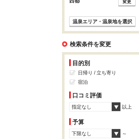
西都
変更
温泉エリア・温泉地を選択
検索条件を変更
目的別
日帰り / 立ち寄り
宿泊
口コミ評価
指定なし
以上
予算
下限なし
～