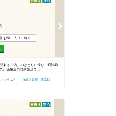
日帰り
宿泊
>
3件
お気に入りに追加
る
流れる川内川のほとりに佇む、昭和40
、九州温泉道の対象施設で…
風（つうふう）
京町温泉駅
真幸駅
日帰り
宿泊