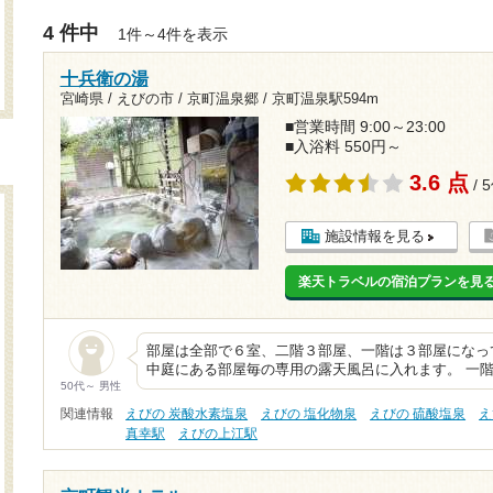
4 件中
1件～4件を表示
十兵衛の湯
宮崎県 / えびの市 / 京町温泉郷 /
京町温泉駅594m
■営業時間 9:00～23:00
■入浴料 550円～
3.6 点
/ 
施設情報を見る
楽天トラベルの宿泊プランを見
部屋は全部で６室、二階３部屋、一階は３部屋になっ
中庭にある部屋毎の専用の露天風呂に入れます。 一
50代～ 男性
関連情報
えびの 炭酸水素塩泉
えびの 塩化物泉
えびの 硫酸塩泉
え
真幸駅
えびの上江駅