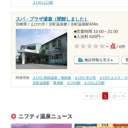
えびの上江駅
スパ・プラザ湯遊（閉館しました）
宮崎県 / えびの市 / 京町温泉郷 /
京町温泉駅424m
■営業時間 10:00～21:00
■入浴料 500円～
- 点
/ 0件
施設情報を見る
関連情報
えびの 単純温泉・単純泉
えびの 冷え性
えびの エステ・
京町温泉駅
真幸駅
えびの駅
えびの上江駅
前へ
1
次へ
ニフティ温泉ニュース