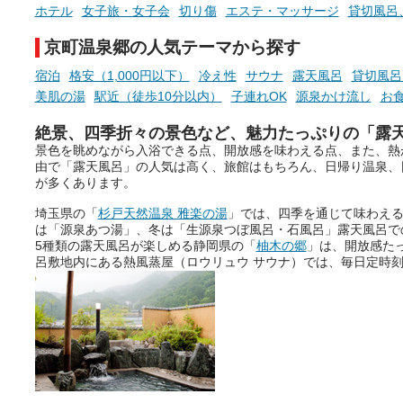
ホテル
女子旅・女子会
切り傷
エステ・マッサージ
貸切風呂
京町温泉郷の人気テーマから探す
宿泊
格安（1,000円以下）
冷え性
サウナ
露天風呂
貸切風呂
美肌の湯
駅近（徒歩10分以内）
子連れOK
源泉かけ流し
お
絶景、四季折々の景色など、魅力たっぷりの「露
景色を眺めながら入浴できる点、開放感を味わえる点、また、熱
由で「露天風呂」の人気は高く、旅館はもちろん、日帰り温泉、
が多くあります。
埼玉県の「
杉戸天然温泉 雅楽の湯
」では、四季を通じて味わえ
は「源泉あつ湯」、冬は「生源泉つぼ風呂・石風呂」露天風呂で
5種類の露天風呂が楽しめる静岡県の「
柚木の郷
」は、開放感た
呂敷地内にある熱風蒸屋（ロウリュウ サウナ）では、毎日定時