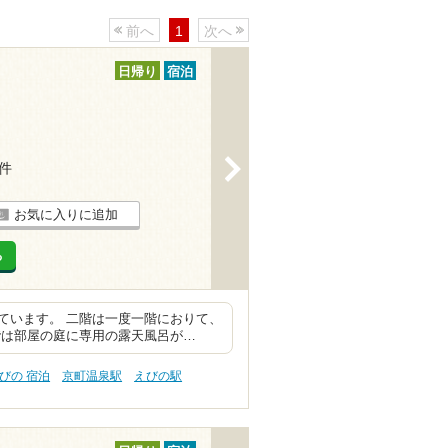
前へ
1
次へ
日帰り
宿泊
>
5件
お気に入りに追加
る
ています。 二階は一度一階におりて、
階は部屋の庭に専用の露天風呂が…
びの 宿泊
京町温泉駅
えびの駅