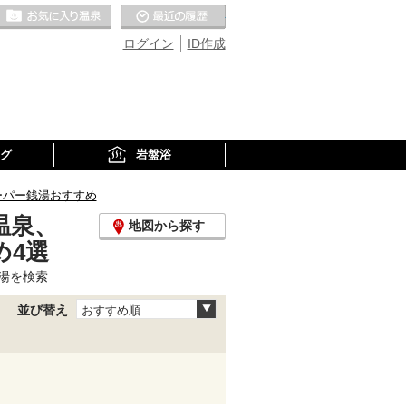
お気に入りの温泉
最近の履歴
ログイン
ID作成
グ
岩盤浴
ーパー銭湯おすすめ
温泉、
地図から探す
め4選
湯を検索
並び替え
おすすめ順