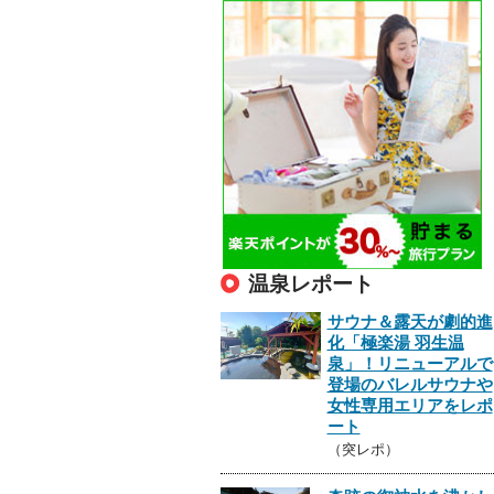
温泉レポート
サウナ＆露天が劇的進
化「極楽湯 羽生温
泉」！リニューアルで
登場のバレルサウナや
女性専用エリアをレポ
ート
（突レポ）