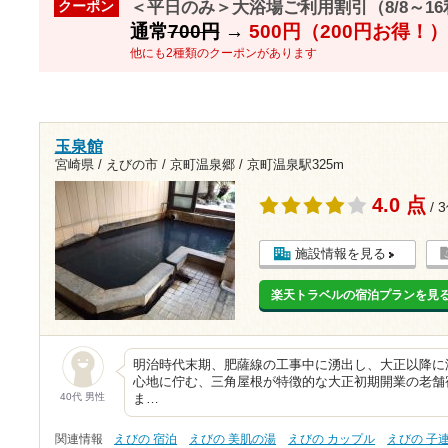
＜平日のみ＞大浴場ご利用割引（8/8～1
クーポン
通常
700円
→
500円（200円お得！）
他にも2種類のクーポンがあります
玉泉館
宮崎県 / えびの市 / 京町温泉郷 /
京町温泉駅325m
4.0 点
/ 
施設情報を見る
楽天トラベルの宿泊プランを見
明治時代末期、肥薩線の工事中に湧出し、大正以降に
心地に佇む、三角屋根が特徴的な大正初期開業の老舗
40代 男性
ま…
関連情報
えびの 宿泊
えびの 美肌の湯
えびの カップル
えびの 子