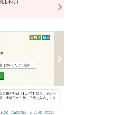
6利用不可）
>
日帰り
宿泊
3件
>
お気に入りに追加
る
温泉街が形成された京町温泉。その中
宿。土曜日の午後、日帰り入浴して来
連れOK
京町温泉駅
えびの駅
真幸駅