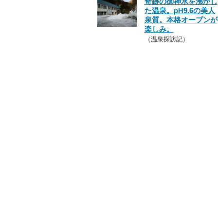
奇跡の御神水を沸かし
た温泉。pH9.6の美人
泉質。本格オープンが
楽しみ。
（温泉探訪記）