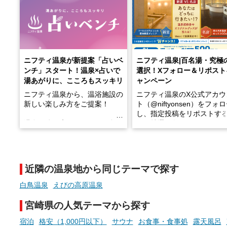
ニフティ温泉が新提案「占いベ
ニフティ温泉|百名湯・究極
ンチ」スタート！温泉×占いで
選択！Xフォロー＆リポスト
湯あがりに、こころもスッキリ
ャンペーン
ニフティ温泉から、温浴施設の
ニフティ温泉のX公式アカウ
新しい楽しみ方をご提案！
ト（@niftyonsen）をフォ
し、指定投稿をリポストす
温泉で体を癒したあとに、占い
と、抽選で各回26（ふろ）
でこころもスッキリ──そんな
様（合計260名様）に選べる
新体験が楽しめる「占いベン
GIFT500円分をプレゼント
チ」を展開中♨
たします。
近隣の温泉地から同じテーマで探す
手相やタロットなど気軽に楽し
める占いで、“ととのう”おふろ
白鳥温泉
えびの高原温泉
時間を、もっと特別に。
宮崎県の人気テーマから探す
宿泊
格安（1,000円以下）
サウナ
お食事・食事処
露天風呂