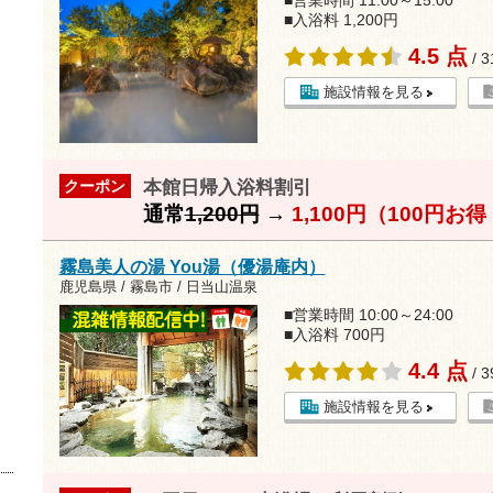
■営業時間 11:00～15:00
■入浴料 1,200円
4.5 点
/ 
施設情報を見る
本館日帰入浴料割引
クーポン
通常
1,200円
→
1,100円（100円お
霧島美人の湯 You湯（優湯庵内）
鹿児島県 / 霧島市 / 日当山温泉
■営業時間 10:00～24:00
■入浴料 700円
4.4 点
/ 
施設情報を見る