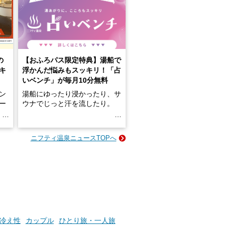
の
【おふろパス限定特典】湯船で
キ
浮かんだ悩みもスッキリ！「占
いベンチ」が毎月10分無料
ン
湯船にゆったり浸かったり、サ
ロー
ウナでじっと汗を流したり。
る
名
e-
ニフティ温泉ニュースTOPへ
い
そんな「一人でぼんやり過ごす
時間」、ふだん後回しにしてい
た「これからのこと」や「ちょ
っとした悩み」が、頭に浮かん
でくることはありませんか？
お風呂でリラックスしているか
冷え性
カップル
ひとり旅・一人旅