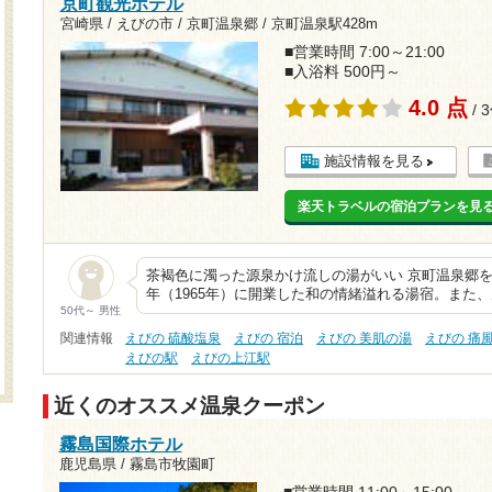
京町観光ホテル
宮崎県 / えびの市 / 京町温泉郷 /
京町温泉駅428m
■営業時間 7:00～21:00
■入浴料 500円～
4.0 点
/ 
施設情報を見る
楽天トラベルの宿泊プランを見
茶褐色に濁った源泉かけ流しの湯がいい 京町温泉郷を
年（1965年）に開業した和の情緒溢れる湯宿。また
50代～ 男性
関連情報
えびの 硫酸塩泉
えびの 宿泊
えびの 美肌の湯
えびの 痛
えびの駅
えびの上江駅
近くのオススメ温泉クーポン
霧島国際ホテル
鹿児島県 / 霧島市牧園町