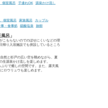
らこそ向き合える、大切な自分
、個室風呂
子連れOK
源泉かけ流し
の本音。
そんな心のつぶやきを、湯あが
りの温まった心のまま相談でき
、個室風呂
家族風呂
カップル
たら素敵ですよね。
食事・食事処
硫酸塩泉
旅館
天風呂」
がこもらないのでのぼせにくいなどの理
ニフティ温泉の「占いベンチ」
日帰り入浴施設でも併設しているところ
は、そんなあなたの心のつぶや
きをプロの占い師に相談するこ
とができるサービスです。
る自然と杉戸の広い空を眺めながら、夏
の生源泉かけ流しを楽しめます。
っぷりで癒しの空間です。また、露天風
刻にロウリュウも楽しめます。
おふろパス会員様なら、この特
別なひとときを「毎月10分無
料」でご利用いただけます。
お湯で体がほぐれたら、次は占
い師さんとお話しして、心もほ