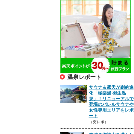
温泉レポート
サウナ＆露天が劇的進
化「極楽湯 羽生温
泉」！リニューアルで
登場のバレルサウナや
女性専用エリアをレポ
ート
（突レポ）