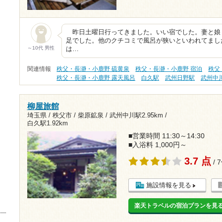
昨日土曜日行ってきました。いい宿でした。妻と娘
足でした。他のクチコミで風呂が狭いといわれてまし
～10代 男性
は…
関連情報
秩父・長瀞・小鹿野 硫黄泉
秩父・長瀞・小鹿野 宿泊
秩父
秩父・長瀞・小鹿野 露天風呂
白久駅
武州日野駅
武州中
柳屋旅館
埼玉県 / 秩父市 / 柴原鉱泉 /
武州中川駅2.95km
/
白久駅1.92km
■営業時間 11:30～14:30
■入浴料 1,000円～
3.7 点
/ 
施設情報を見る
楽天トラベルの宿泊プランを見