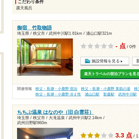
こだわり条件
露天風呂
御宿 竹取物語
埼玉県 / 秩父市 /
武州中川駅1.81km
/
浦山口駅321m
- 点
/ 0件
施設情報を見る
楽天トラベルの宿泊プランを見
関連情報
秩父・長瀞・小鹿野 宿泊
秩父・長瀞・小鹿野 美肌の湯
秩
秩父・長瀞・小鹿野 冷え性
浦山口駅
影森駅
武州中川駅
ちちぶ温泉 はなのや（旧 白雲荘）
埼玉県 / 秩父市 / 大滝温泉 /
武州中川駅2.14km
/
武州日野駅860m
3.3 点
/ 