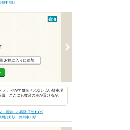
武州中川駅
宿泊
>
9件
お気に入りに追加
る
くと、やがて舗装されない広い駐車場
荘風、ここにも数台の車が置けるが、
父・長瀞・小鹿野 子連れOK
武州日野駅
武州中川駅