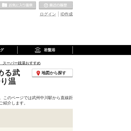
お気に入りの温泉
最近の履歴
ログイン
ID作成
グ
岩盤浴
、スーパー銭湯おすすめ
める武
地図から探す
帰り温
。このページでは武州中川駅から直線距
ご紹介します。