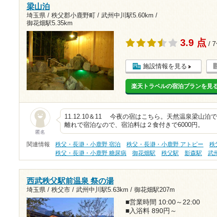
梁山泊
埼玉県 / 秩父郡小鹿野町 /
武州中川駅5.60km
/
御花畑駅5.35km
3.9 点
/ 
施設情報を見る
楽天トラベルの宿泊プランを見
11.12.10＆11 今夜の宿はこちら。天然温泉梁山
離れで宿泊なので、宿泊料は２食付きで6000円。
匿名
関連情報
秩父・長瀞・小鹿野 宿泊
秩父・長瀞・小鹿野 アトピー
秩
秩父・長瀞・小鹿野 糖尿病
御花畑駅
秩父駅
影森駅
武
西武秩父駅前温泉 祭の湯
埼玉県 / 秩父市 /
武州中川駅5.63km
/
御花畑駅207m
■営業時間 10:00～22:00
■入浴料 890円～