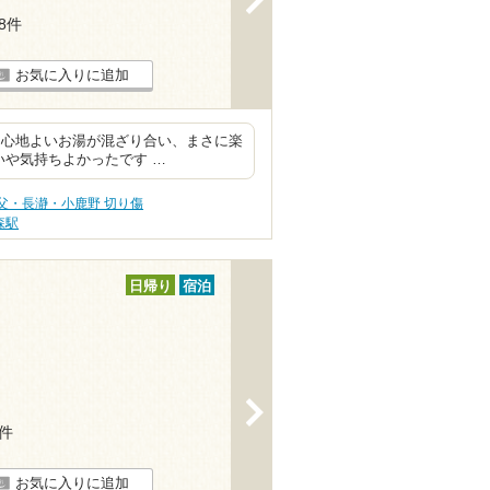
18件
お気に入りに追加
、心地よいお湯が混ざり合い、まさに楽
いや気持ちよかったです …
父・長瀞・小鹿野 切り傷
森駅
日帰り
宿泊
>
6件
お気に入りに追加