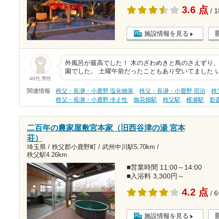
3.6 点
/ 
施設情報を見る
外風呂が最高でした！ 木のざわめきと鳥のさえずり
園でした。 土曜午前だったこともあり空いてました 
40代 男性
関連情報
秩父・長瀞・小鹿野 塩化物泉
秩父・長瀞・小鹿野 宿泊
秩
秩父・長瀞・小鹿野 冷え性
御花畑駅
秩父駅
横瀬駅
影
二百年の農家屋敷宮本家（旧西谷津の湯 宮本
荘）
埼玉県 / 秩父郡小鹿野町 /
武州中川駅5.70km
/
秩父駅4.26km
■営業時間 11:00～14:00
■入浴料 3,300円～
4.2 点
/ 
施設情報を見る