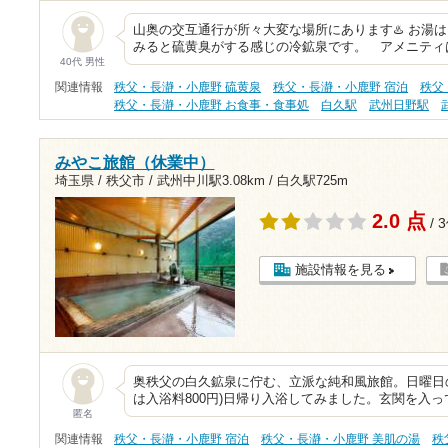
山奥の交互通行が所々大変な場所にあります♨️ お湯
みると硫黄臭がする感じの冷鉱泉です。 アメニティ
40代 男性
関連情報
秩父・長瀞・小鹿野 硫黄泉
秩父・長瀞・小鹿野 宿泊
秩父
秩父・長瀞・小鹿野 お食事・食事処
白久駅
武州日野駅
みやこ旅館（休業中）
埼玉県 / 秩父市 /
武州中川駅3.08km
/
白久駅725m
2.0 点
/ 
施設情報を見る
奥秩父の白久鉱泉に佇む、立派な純和風旅館。日曜日の
は入浴料800円)日帰り入浴してみました。玄関を入
匿名
関連情報
秩父・長瀞・小鹿野 宿泊
秩父・長瀞・小鹿野 美肌の湯
秩