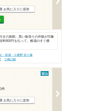
お気に入りに追加
る
付きの旅館。黒い板張りの外観が印象
料800円を払って、帳場のすぐ横
父・長瀞・小鹿野 切り傷
駅
三峰口駅
宿泊
10件
>
お気に入りに追加