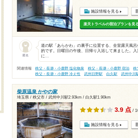
施設情報を見る
楽天トラベルの宿泊プランを見
道の駅「あらかわ」の裏手に位置する、全室露天風呂
的です。日曜日の午後、日帰り入浴して来ました。入浴
匿名
に…
関連情報
秩父・長瀞・小鹿野 塩化物泉
秩父・長瀞・小鹿野 宿泊
秩
秩父・長瀞・小鹿野 冷え性
武州日野駅
白久駅
武州中川
柴原温泉 かやの家
埼玉県 / 秩父市 /
武州中川駅2.93km
/
白久駅1.90km
3.9 点
/ 
施設情報を見る