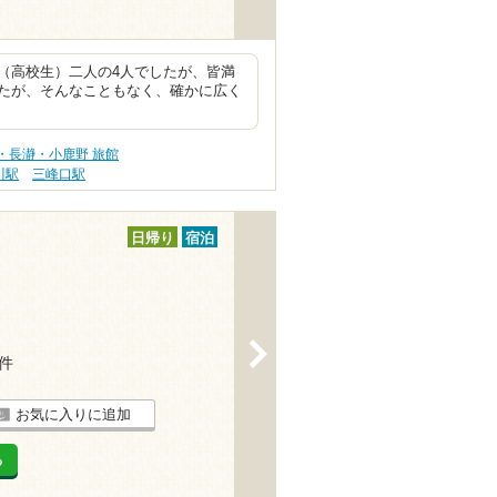
（高校生）二人の4人でしたが、皆満
たが、そんなこともなく、確かに広く
・長瀞・小鹿野 旅館
川駅
三峰口駅
日帰り
宿泊
>
7件
お気に入りに追加
る