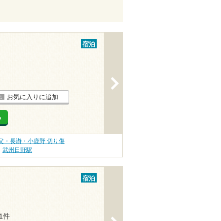
宿泊
>
お気に入りに追加
る
父・長瀞・小鹿野 切り傷
武州日野駅
宿泊
11件
>