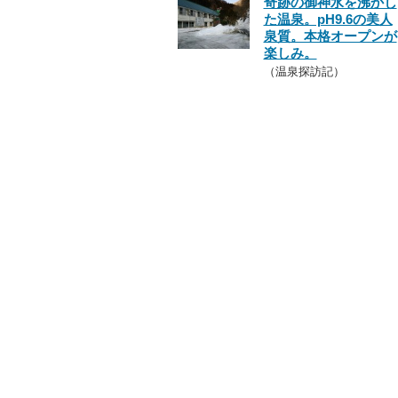
奇跡の御神水を沸かし
た温泉。pH9.6の美人
泉質。本格オープンが
楽しみ。
（温泉探訪記）