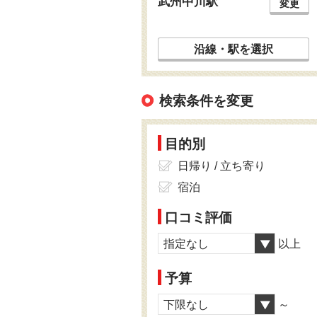
武州中川駅
変更
沿線・駅を選択
検索条件を変更
目的別
日帰り / 立ち寄り
宿泊
口コミ評価
指定なし
以上
予算
下限なし
～