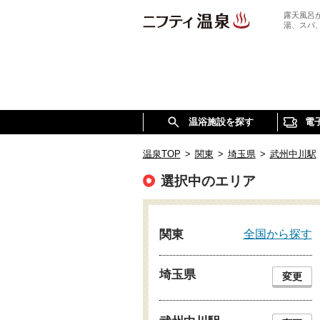
露天風呂
湯、スパ
温浴施設を探す
電
温泉TOP
>
関東
>
埼玉県
>
武州中川駅
選択中のエリア
全国から探す
関東
埼玉県
変更