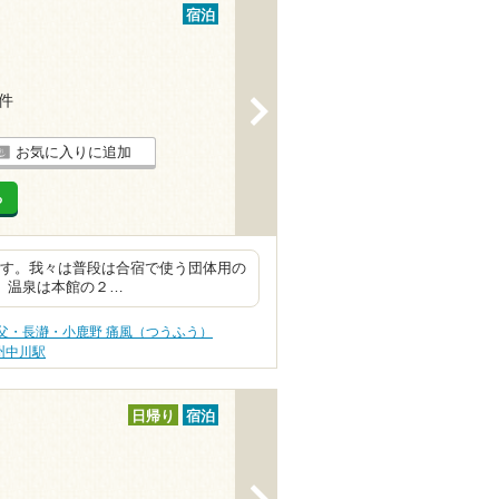
宿泊
7件
>
お気に入りに追加
る
泊です。我々は普段は合宿で使う団体用の
 温泉は本館の２…
父・長瀞・小鹿野 痛風（つうふう）
州中川駅
日帰り
宿泊
>