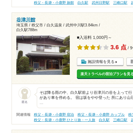
秩父・長瀞・小鹿野 旅館
白久駅
武州日野駅
三峰口駅
谷津川館
埼玉県 / 秩父市 / 白久温泉 /
武州中川駅3.84km
/
白久駅788m
■入浴料 1,000円～
3.6 点
/ 
施設情報を見る
楽天トラベルの宿泊プランを見
そぼ降る雨の中、白久駅前より谷津川の谷を上って行
があり車を停める。 宿は坂をやや登った 所にあり山
匿名
…
関連情報
秩父・長瀞・小鹿野 宿泊
秩父・長瀞・小鹿野 カップル
秩
秩父・長瀞・小鹿野 ひとり旅・一人旅
白久駅
三峰口駅