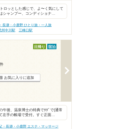
はトロッとした感じで、よ〜く気にして
はシャンプー、コンディショナ…
・長瀞・小鹿野 ひとり旅・一人旅
武州中川駅
三峰口駅
日帰り
宿泊
3件
>
お気に入りに追加
午後、温泉博士の特典でﾀﾀﾞで(通常
って左手の帳場で受付。すぐ正面…
父・長瀞・小鹿野 エステ・マッサージ