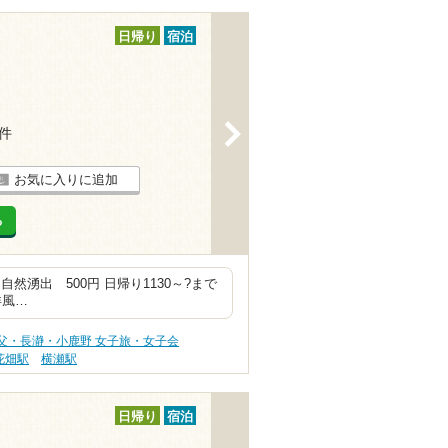
日帰り
宿泊
>
2件
お気に入りに追加
る
 自然湧出 500円 日帰り1130～?まで
洋風…
父・長瀞・小鹿野 女子旅・女子会
花畑駅
横瀬駅
日帰り
宿泊