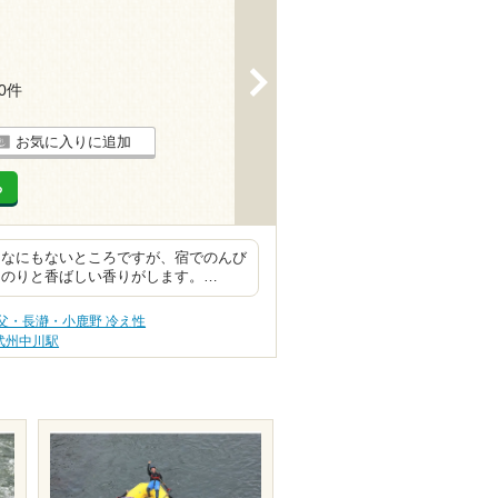
>
20件
お気に入りに追加
る
になにもないところですが、宿でのんび
んのりと香ばしい香りがします。…
父・長瀞・小鹿野 冷え性
武州中川駅