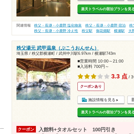
楽天トラベルの宿泊プランを見
関連情報
秩父・長瀞・小鹿野 塩化物泉
秩父・長瀞・小鹿野 宿泊
秩
秩父・長瀞・小鹿野 冷え性
秩父駅
御花畑駅
横瀬駅
大
秩父湯元 武甲温泉（ぶこうおんせん）
埼玉県 / 秩父郡横瀬町 /
武州中川駅6.97km
/
横瀬駅743m
■営業時間 10:00～21:00
■入浴料 700円～
3.3 点
/ 
クーポンあり
施設情報を見る
楽天トラベルの宿泊プランを見
入館料+タオルセット 100円引き
クーポン