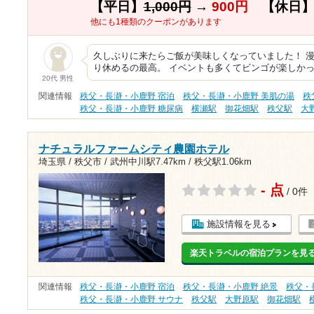
【平日】
1,000円
→
900円
【休日
他にも1種類のクーポンがあります
久しぶりに来たらご飯が美味しくなっていました！ 
り休めるの最高。 イベントも多くてビンゴが楽しかっ
20代 男性
関連情報
秩父・長瀞・小鹿野 宿泊
秩父・長瀞・小鹿野 美肌の湯
秩
秩父・長瀞・小鹿野 糖尿病
横瀬駅
御花畑駅
秩父駅
大
ナチュラルファームシティ農園ホテル
埼玉県 / 秩父市 /
武州中川駅7.47km
/
秩父駅1.06km
- 点
/ 0件
施設情報を見る
楽天トラベルの宿泊プランを見
関連情報
秩父・長瀞・小鹿野 宿泊
秩父・長瀞・小鹿野 絶景
秩父・
秩父・長瀞・小鹿野 サウナ
秩父駅
大野原駅
御花畑駅