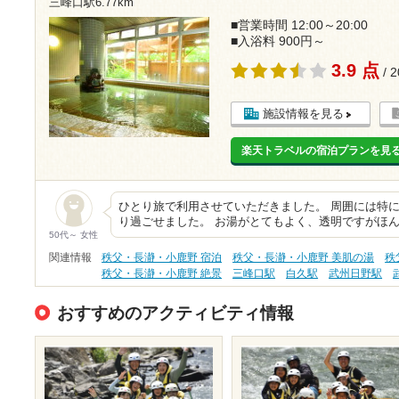
三峰口駅6.77km
■営業時間 12:00～20:00
■入浴料 900円～
3.9 点
/ 
施設情報を見る
楽天トラベルの宿泊プランを見
ひとり旅で利用させていただきました。 周囲には特
り過ごせました。 お湯がとてもよく、透明ですがほ
50代～ 女性
関連情報
秩父・長瀞・小鹿野 宿泊
秩父・長瀞・小鹿野 美肌の湯
秩
秩父・長瀞・小鹿野 絶景
三峰口駅
白久駅
武州日野駅
おすすめのアクティビティ情報