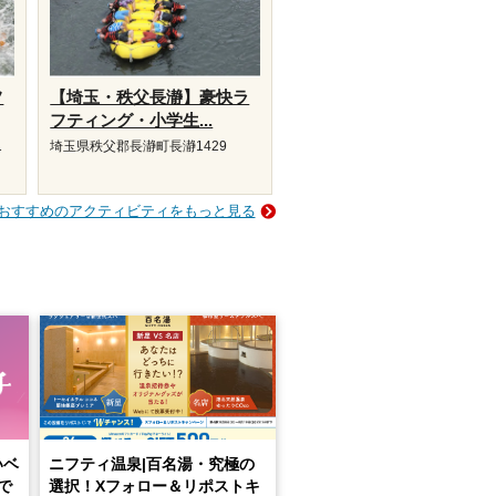
フ
【埼玉・秩父長瀞】豪快ラ
フティング・小学生...
1
埼玉県秩父郡長瀞町長瀞1429
おすすめのアクティビティをもっと見る
いベ
ニフティ温泉|百名湯・究極の
で
選択！Xフォロー＆リポストキ