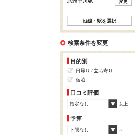
武州中川駅
変更
沿線・駅を選択
検索条件を変更
目的別
日帰り / 立ち寄り
宿泊
口コミ評価
指定なし
以上
予算
下限なし
～