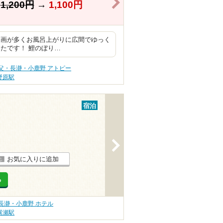
>
】
1,200円
→
1,100円
漫画が多くお風呂上がりに広間でゆっく
たです！ 鯉のぼり…
父・長瀞・小鹿野 アトピー
野原駅
宿泊
>
お気に入りに追加
る
長瀞・小鹿野 ホテル
横瀬駅