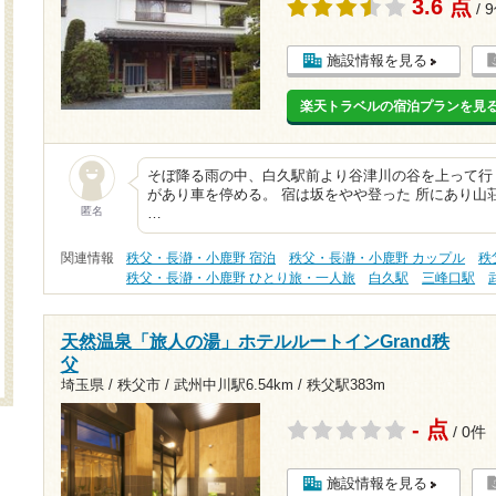
3.6 点
/ 
施設情報を見る
楽天トラベルの宿泊プランを見
そぼ降る雨の中、白久駅前より谷津川の谷を上って行
があり車を停める。 宿は坂をやや登った 所にあり山
匿名
…
関連情報
秩父・長瀞・小鹿野 宿泊
秩父・長瀞・小鹿野 カップル
秩
秩父・長瀞・小鹿野 ひとり旅・一人旅
白久駅
三峰口駅
天然温泉「旅人の湯」ホテルルートインGrand秩
父
埼玉県 / 秩父市 /
武州中川駅6.54km
/
秩父駅383m
- 点
/ 0件
施設情報を見る