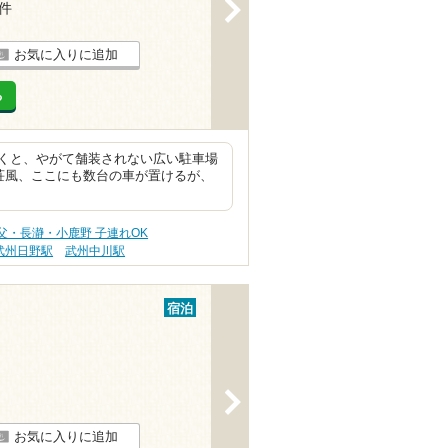
>
9件
お気に入りに追加
る
くと、やがて舗装されない広い駐車場
荘風、ここにも数台の車が置けるが、
父・長瀞・小鹿野 子連れOK
武州日野駅
武州中川駅
宿泊
>
お気に入りに追加