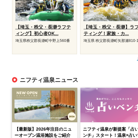
【埼玉・秩父・長瀞ラフテ
【埼玉・秩父・長瀞】ラ
ィング】初心者OK...
ティング！家族・カ...
埼玉県秩父郡長瀞町中野上560番
埼玉県 秩父郡長瀞町矢那瀬810-
ニフティ温泉ニュース
【最新版】2026年注目のニュ
ニフティ温泉が新提案「占
ーオープン温浴施設をご紹介
ンチ」スタート！温泉×占い