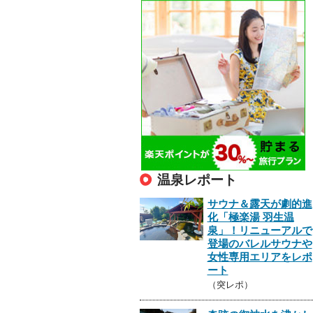
温泉レポート
サウナ＆露天が劇的進
化「極楽湯 羽生温
泉」！リニューアルで
登場のバレルサウナや
女性専用エリアをレポ
ート
（突レポ）