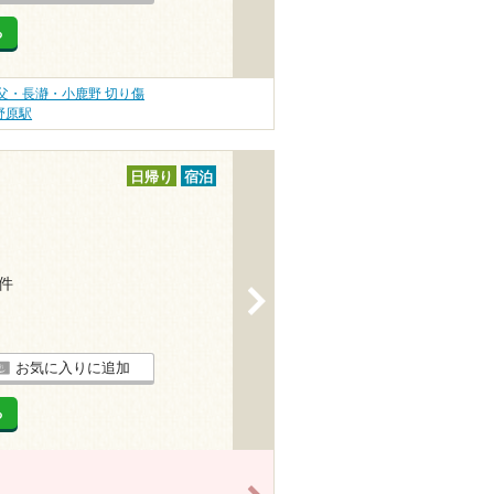
る
父・長瀞・小鹿野 切り傷
野原駅
日帰り
宿泊
3件
>
お気に入りに追加
る