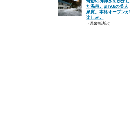
奇跡の御神水を沸かし
た温泉。pH9.6の美人
泉質。本格オープンが
楽しみ。
（温泉探訪記）