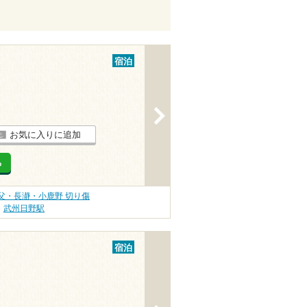
宿泊
>
お気に入りに追加
る
父・長瀞・小鹿野 切り傷
武州日野駅
宿泊