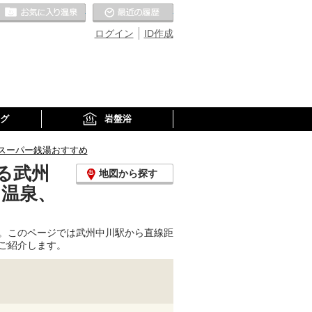
お気に入りの温泉
最近の履歴
ログイン
ID作成
グ
岩盤浴
スーパー銭湯おすすめ
る武州
地図から探す
り温泉、
。このページでは武州中川駅から直線距
ご紹介します。