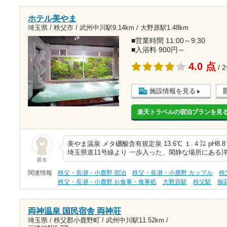
ホテル美やま
埼玉県 / 秩父市 /
武州中川駅9.14km
/
大野原駅1.48km
■営業時間 11:00～9:30
■入浴料 900円～
4.0 点
/ 
施設情報を見る
楽天トラベルの宿泊プランを見
美やま温泉 メタ硼酸含有規定泉 13.6℃ １.４㍑ pH8.8
埼玉県道11号線より 一歩入った、閑静な場所にある
匿名
関連情報
秩父・長瀞・小鹿野 宿泊
秩父・長瀞・小鹿野 カップル
秩
秩父・長瀞・小鹿野 お食事・食事処
大野原駅
秩父駅
御
両神温泉 国民宿舎 両神荘
埼玉県 / 秩父郡小鹿野町 /
武州中川駅11.52km
/