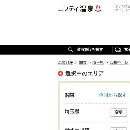
ホテルで
スパ、 
温浴施設を探す
電
温泉TOP
>
関東
>
埼玉県
>
武州中川駅
選択中のエリア
全国から探す
関東
埼玉県
変更