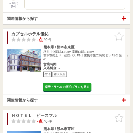
～10代
男性
関連情報から探す
カプセルホテル優祐
お気に入
りに追加
-点
/ 0 件
熊本県 / 熊本市東区
坪井川公園駅3.80km
竜田口駅1.18km
熊本市街より 産交バス F1-1 東熊本第二病院 行／F1-2 光
の…
営業時間
入浴料金 ～
宿泊
露天風呂
楽天トラベルの宿泊プランを見る
関連情報から探す
ＨＯＴＥＬ ピースフル
お気に入
りに追加
-点
/ 0 件
熊本県 / 熊本市東区