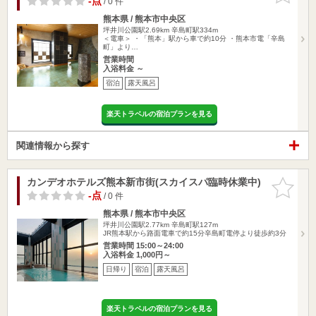
-点
/ 0 件
熊本県 / 熊本市中央区
坪井川公園駅2.69km
辛島町駅334m
＜電車＞ ・「熊本」駅から車で約10分 ・熊本市電「辛島
町」より…
営業時間
入浴料金 ～
宿泊
露天風呂
楽天トラベルの宿泊プランを見る
関連情報から探す
カンデオホテルズ熊本新市街(スカイスパ臨時休業中)
お気に入
りに追加
-点
/ 0 件
熊本県 / 熊本市中央区
坪井川公園駅2.77km
辛島町駅127m
JR熊本駅から路面電車で約15分辛島町電停より徒歩約3分
営業時間 15:00～24:00
入浴料金 1,000円～
日帰り
宿泊
露天風呂
楽天トラベルの宿泊プランを見る