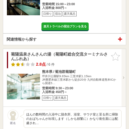
営業時間 15:00～23:00
入浴料金 800円～
日帰り
宿泊
露天風呂
楽天トラベルの宿泊プランを見る
関連情報から探す
菊陽温泉さんさんの湯（菊陽町総合交流ターミナルさ
お気に入
んふれあ）
りに追加
2.8点
/ 6 件
熊本県 / 菊池郡菊陽町
坪井川公園駅9.65km
三里木駅1.15km
JR豊肥本線三里木駅から徒歩20分 九州自動車道熊本ICか
ら国道5…
営業時間 9:30～23:00
入浴料金 450円～
日帰り
露天風呂
ほんの数時間の入浴中に脱衣所、浴室、サウナ室と至る所に掃除
のおばちゃんが出現します（しかも頻繁に）かなり衛生面には配
慮され…
匿名