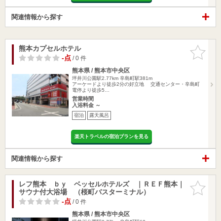
関連情報から探す
熊本カプセルホテル
お気に入
りに追加
-点
/ 0 件
熊本県 / 熊本市中央区
坪井川公園駅2.77km
辛島町駅381m
アーケードより徒歩2分の好立地 交通センター・辛島町
電停より徒歩5…
営業時間
入浴料金 ～
宿泊
露天風呂
楽天トラベルの宿泊プランを見る
関連情報から探す
レフ熊本 ｂｙ ベッセルホテルズ ｜ＲＥＦ熊本｜
お気に入
サウナ付大浴場 （桜町バスターミナル）
りに追加
-点
/ 0 件
熊本県 / 熊本市中央区