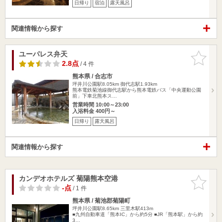
日帰り
宿泊
露天風呂
関連情報から探す
ユーパレス弁天
お気に入
りに追加
2.8点
/ 4 件
熊本県 / 合志市
坪井川公園駅8.05km
御代志駅1.93km
熊本電鉄菊池線御代志駅から熊本電鉄バス「中央運動公園
前」下車北熊本ス…
営業時間 10:00～23:00
入浴料金 400円～
日帰り
露天風呂
関連情報から探す
カンデオホテルズ 菊陽熊本空港
お気に入
りに追加
-点
/ 1 件
熊本県 / 菊池郡菊陽町
坪井川公園駅8.65km
三里木駅413m
■九州自動車道「熊本IC」から約5分 ■JR「熊本駅」から約
3…