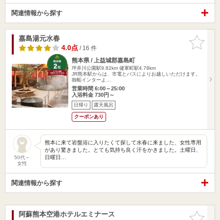
関連情報から探す
嘉島湯元水春
お気に入
りに追加
4.0点
/ 16 件
熊本県 / 上益城郡嘉島町
坪井川公園駅9.82km
健軍町駅4.78km
JR熊本駅からは、市電とバスによりお越しいただけます。
御船インターよ…
営業時間 6:00～25:00
入浴料金 730円～
日帰り
露天風呂
クーポンあり
熊本に来て岩盤浴に入りたくて探して水春に来ました、女性専用
があり驚きました。とても気持ち良く汗をかきました。土曜日、
日曜日…
50代～
女性
関連情報から探す
阿蘇熊本空港ホテルエミナース
お気に入