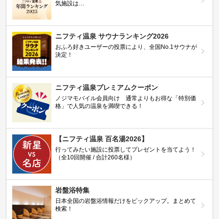
気施設は…
ニフティ温泉 サウナランキング2026
おふろ好きユーザーの投票により、全国No.1サウナが
決定！
ニフティ温泉プレミアムクーポン
ノジマモバイル会員向け 通常よりもお得な「特別価
格」で人気の温泉を満喫できる！
【ニフティ温泉 百名湯2026】
行ってみたい施設に投票してプレゼントを当てよう！
（全10回開催 / 合計260名様）
岩盤浴特集
日本全国の岩盤浴情報だけをピックアップ。まとめて
検索！