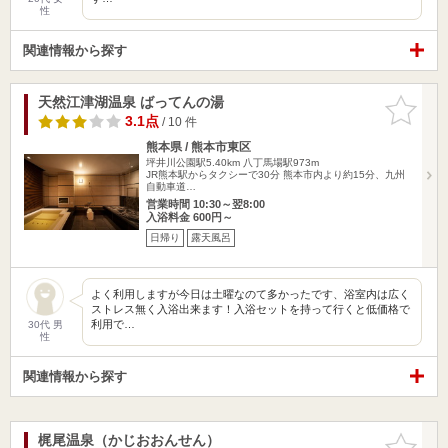
性
関連情報から探す
天然江津湖温泉 ばってんの湯
お気に入
りに追加
3.1点
/ 10 件
熊本県 / 熊本市東区
坪井川公園駅5.40km
八丁馬場駅973m
JR熊本駅からタクシーで30分 熊本市内より約15分、九州
自動車道…
営業時間 10:30～翌8:00
入浴料金 600円～
日帰り
露天風呂
よく利用しますが今日は土曜なのて多かったです、浴室内は広く
ストレス無く入浴出来ます！入浴セットを持って行くと低価格で
利用で…
30代 男
性
関連情報から探す
梶尾温泉（かじおおんせん）
お気に入