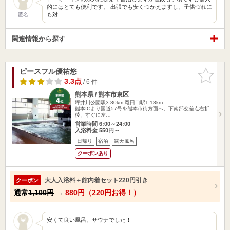
的にはとても便利です。 出張でも安くつかえますし、子供づれに
も対…
匿名
関連情報から探す
ピースフル優祐悠
お気に入
りに追加
3.3点
/ 6 件
熊本県 / 熊本市東区
坪井川公園駅3.80km
竜田口駅1.18km
熊本ICより国道57号を熊本市街方面へ。下南部交差点右折
後、すぐに左…
営業時間 6:00～24:00
入浴料金 550円～
日帰り
宿泊
露天風呂
クーポンあり
大人入浴料＋館内着セット220円引き
クーポン
通常
1,100円
→
880円（220円お得！）
安くて良い風呂、サウナでした！