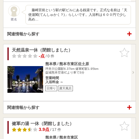
藤崎宮前という駅の駅ビルにある銭湯です。正式な名前は「天
使湯閣(てんしゅかく？)」らしいです。入浴料は６００円で少し
高め…
匿名
関連情報から探す
天然温泉一休（閉館しました）
お気に入
りに追加
-点
/ 0 件
熊本県 / 熊本市東区佐土原
坪井川公園駅6.37km
健軍町駅1.95km
益城熊本空港ICより車で3分
営業時間
入浴料金 ～
日帰り
露天風呂
関連情報から探す
健軍の湯 一休（閉館しました）
お気に入
りに追加
3.9点
/ 17 件
熊本県 / 熊本市東区