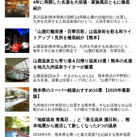
4年に再開した名湯を大浴場・家族風呂ともに徹底
紹介
黒川温泉(熊本県南小国町)は阿蘇山麓の北端付近に位置し、
九州を代表する人気温泉地のひとつ。入浴手形が大ヒット
し、各宿の趣の異なる露天風呂をめぐることで知られていま
す。
「山鹿灯籠浪漫・百華百彩」は温泉街を彩る和ライ
トアップ！見所を徹底紹介【熊本】
中でも「耕きち(こうきち)の湯」は露天風呂を持たないもの
の、風情ある内湯を楽しめる日帰り温泉施設。自然災害によ
山鹿温泉(熊本県山鹿市)は、九州を代表する名湯のひとつ。
り一度廃業しましたが、2024年10月に営業再開。数多くの
毎年２月の金土曜日限定で、「山鹿灯籠浪漫・百華百彩」
温泉ファンに注目される名湯です。
（やまがとうろうろまん・ひゃっかひゃくさい）が開催され
ます。和傘や竹、ろうそくなどを用いて、和情緒たっぷりの
山鹿温泉立ち寄り湯＆日帰り温泉10選！熊本の名湯
ライトアップが無料で楽しめます。
を地元九州温泉ライターが厳選
今回は再開した耕きちの湯を訪問し、全浴室(男女別大浴
2025年は、2月7～8日・14～15日・21～22日・28～3月1
場・家族風呂)を徹底紹介します！
山鹿温泉(読み方：やまがおんせん)は、熊本県北の平野部に
日、の合計8日間開催。今回は地元九州在住の筆者が、その
ある名湯。湯量は全国トップ10に入り、“山鹿千軒たらいな
見所を徹底紹介。併せて、その他イベントや立ち寄り湯も併
し”と唄われる程。また、“乙女の柔肌”とも称される柔らかな
せてご紹介します。
泉質であり、お湯の良さにも定評があります。
熊本県のスーパー銭湯おすすめ10選 【2025年最新
版】
今回は地元九州の温泉ライターの私が実際に入浴した中か
ら、山鹿温泉の旅館やホテルの立ち寄り湯・日帰り入浴施
九州地方の中央部分に位置する熊本県。今なお活発な火山活
設・家族風呂の3パターンに分類し、合計10施設を厳選して
動がみられる阿蘇山と、その噴火で形成された地層からの湧
ご紹介。ぜひ、湯めぐりの参考にして下さいね！
水が多くあることから「火の国」「水の国」とも呼ばれま
す。
「地獄温泉 青風荘．」と「垂玉温泉 瀧日和」、熊
そんな熊本県は、県内の至るところから温泉が湧いている温
本地震から復活して新しくなった2つの温泉
泉県でもあります。山鹿温泉、玉名温泉、黒川温泉、人吉温
泉など有名な温泉地だけでなく、市街地にも天然温泉が湧き
2016年4月、熊本県を襲った最大震度7を記録する熊本地震
出すスーパー銭湯が豊富です。なかでも注目のスーパー銭湯