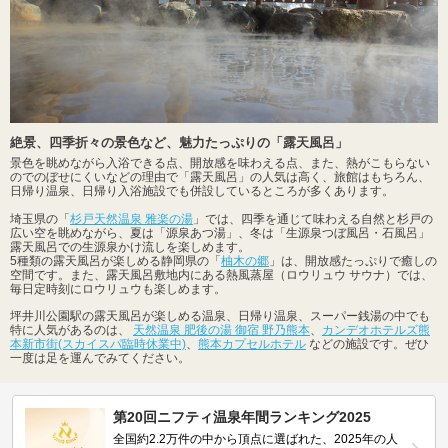
絶景、四季折々の景色など、魅力たっぷりの「露天風呂」
景色を眺めながら入浴できる点、開放感を味わえる点、また、熱がこもらない
のでのぼせにくいなどの理由で「露天風呂」の人気は高く、旅館はもちろん、
日帰り温泉、日帰り入浴施設でも併設しているところが多くあります。
埼玉県の「
杉戸天然温泉 雅楽の湯
」では、四季を通じて味わえる自然と杉戸の
広い空を眺めながら、夏は「源泉あつ湯」、冬は「生源泉つぼ風呂・石風呂」
露天風呂での生源泉かけ流しを楽しめます。
5種類の露天風呂が楽しめる静岡県の「
柚木の郷
」は、開放感たっぷりで癒しの
空間です。また、露天風呂敷地内にある熱風蒸屋（ロウリュウ サウナ）では、
毎日定時刻にロウリュウも楽しめます。
坪井川公園駅の露天風呂が楽しめる温泉、日帰り温泉、スーパー銭湯の中でも
特に人気があるのは、
天然温泉 肥後の湯 御宿 野乃熊本
、
カンデオホテルズ熊
本新市街(スカイスパ臨時休業中)
、
熊本カプセルホテル
などの施設です。ぜひ
一度は足を運んでみてください。
第20回ニフティ温泉年間ランキング2025
全国約2.2万件の中から頂点に選ばれた、2025年の人