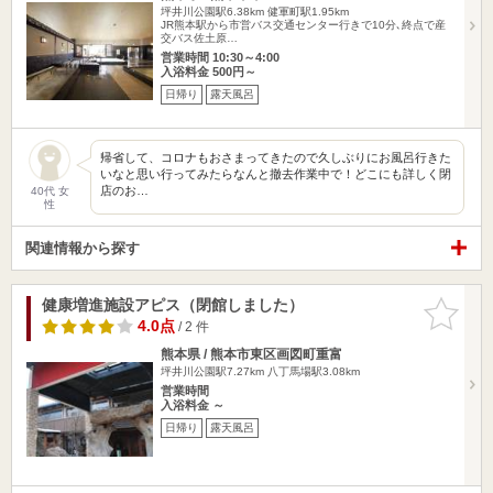
坪井川公園駅6.38km
健軍町駅1.95km
JR熊本駅から市営バス交通センター行きで10分､終点で産
交バス佐土原…
営業時間 10:30～4:00
入浴料金 500円～
日帰り
露天風呂
帰省して、コロナもおさまってきたので久しぶりにお風呂行きた
いなと思い行ってみたらなんと撤去作業中で！どこにも詳しく閉
店のお…
40代 女
性
関連情報から探す
健康増進施設アピス（閉館しました）
お気に入
りに追加
4.0点
/ 2 件
熊本県 / 熊本市東区画図町重富
坪井川公園駅7.27km
八丁馬場駅3.08km
営業時間
入浴料金 ～
日帰り
露天風呂