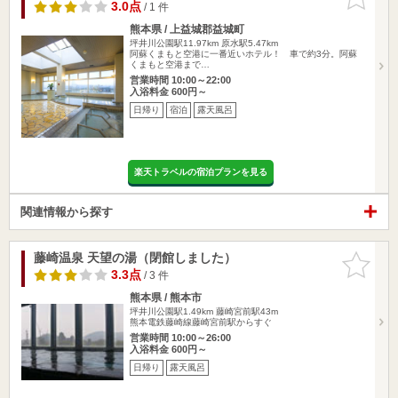
りに追加
3.0点
/ 1 件
熊本県 / 上益城郡益城町
坪井川公園駅11.97km
原水駅5.47km
阿蘇くまもと空港に一番近いホテル！ 車で約3分。阿蘇
くまもと空港まで…
営業時間 10:00～22:00
入浴料金 600円～
日帰り
宿泊
露天風呂
楽天トラベルの宿泊プランを見る
関連情報から探す
藤崎温泉 天望の湯（閉館しました）
お気に入
りに追加
3.3点
/ 3 件
熊本県 / 熊本市
坪井川公園駅1.49km
藤崎宮前駅43m
熊本電鉄藤崎線藤崎宮前駅からすぐ
営業時間 10:00～26:00
入浴料金 600円～
日帰り
露天風呂