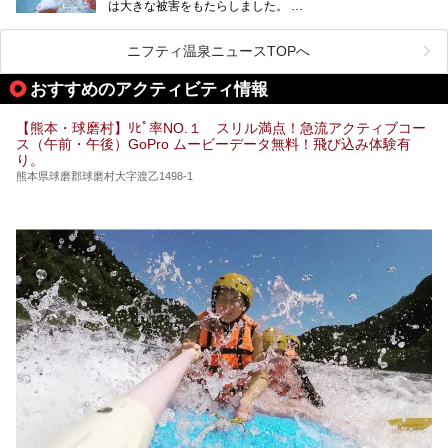
は大きな被害をもたらしました。
をピックアップしました。
阿蘇山麓の南阿蘇村の「地獄温泉 清風荘」、そして「清風
荘」から400mほど離れた「垂玉（たるたま）温泉 山口旅
ニフティ温泉ニュースTOPへ
館」の2軒は、この地震による土砂崩れなどのために、一時
期は孤立状態に。もしかしたらこの時のニュースで、「地獄
おすすめのアクティビティ情報
温泉」と「垂玉温泉」の名前を知った人もいるかもしれませ
ん。
【熊本・球磨村】ﾘﾋﾟ率NO.１ スリル満点！急流アクティブコー
この2軒は今どうなっているのでしょうか。実は現在は「地
ス（午前・午後）GoPro ムービーデータ無料！飛び込み体験有
獄温泉 青風荘．」「垂玉温泉 瀧日和」として営業を再開し
り。
ています。2021年に現地を訪問してきましたのでレポート
します。
熊本県球磨郡球磨村大字渡乙1498-1