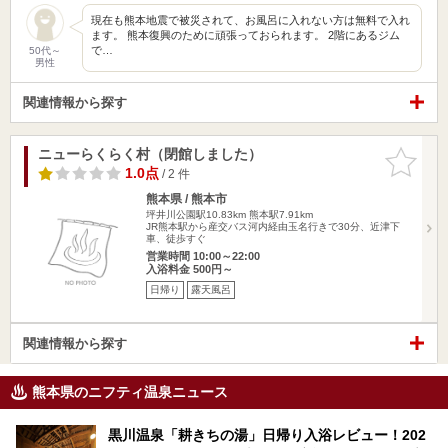
現在も熊本地震で被災されて、お風呂に入れない方は無料で入れ
ます。 熊本復興のために頑張っておられます。 2階にあるジム
で…
50代～
男性
関連情報から探す
ニューらくらく村（閉館しました）
お気に入
りに追加
1.0点
/ 2 件
熊本県 / 熊本市
坪井川公園駅10.83km
熊本駅7.91km
JR熊本駅から産交バス河内経由玉名行きで30分、近津下
車、徒歩すぐ
営業時間 10:00～22:00
入浴料金 500円～
日帰り
露天風呂
関連情報から探す
熊本県のニフティ温泉ニュース
黒川温泉「耕きちの湯」日帰り入浴レビュー！202