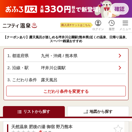
購入済チケットはこちら
ログイン
履歴
メニュー
【クーポンあり】露天風呂が楽しめる坪井川公園駅(熊本県)近くの温泉、日帰り温泉、
スーパー銭湯おすすめ
1. 都道府県
九州・沖縄 / 熊本県
2. 沿線・駅
坪井川公園駅
3. こだわり条件
露天風呂
こだわり条件を変更する
リストから探す
地図から探す
天然温泉 肥後の湯 御宿 野乃熊本
お気に入
りに追加