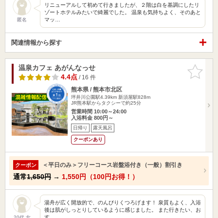
リニューアルして初めて行きましたが、２階は白を基調にしたリ
ゾートホテルみたいで綺麗でした。 温泉も気持ちよく、そのあと
マッ…
匿名
関連情報から探す
温泉カフェ あがんなっせ
お気に入
りに追加
4.4点
/ 16 件
熊本県 / 熊本市北区
坪井川公園駅4.39km
新須屋駅828m
JR熊本駅からタクシーで約25分
営業時間 10:00～24:00
入浴料金 800円～
日帰り
露天風呂
クーポンあり
＜平日のみ＞フリーコース岩盤浴付き（一般）割引き
クーポン
通常
1,650円
→
1,550円（100円お得！）
湯舟が広く開放的で、のんびりくつろげます！ 泉質もよく、入浴
後は肌がしっとりしているように感じました。 また行きたい、お
す…
20代 女