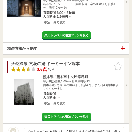
坪井川公園駅2.77km
辛島町駅62m
新市街アーケード沿い 熊本市電・辛島町駅より徒歩1
分 熊本ICから約…
営業時間 6:00～21:00
入浴料金 1,200円～
宿泊
露天風呂
楽天トラベルの宿泊プランを見る
関連情報から探す
天然温泉 六花の湯 ドーミーイン熊本
お気に入
りに追加
3.6点
/ 5 件
熊本県 / 熊本市中央区辛島町
坪井川公園駅2.90km
西辛島町駅82m
熊本市電2号線 辛島町駅より徒歩2分、またはJR熊本駅よ
りタクシー利…
営業時間
入浴料金 ～
宿泊
露天風呂
楽天トラベルの宿泊プランを見る
ドーミーインの系列にはよく宿泊しますが値段も手頃ですし個人