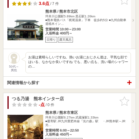
りに追加
3.6点
/ 7 件
熊本県 / 熊本市北区
坪井川公園駅5.89km
黒石駅1.26km
■熊本電鉄バス「梶尾温泉」下車 徒歩約5分 ■九州自動車
道植木イン…
営業時間 10:00～23:00
入浴料金 400円～
日帰り
露天風呂
お湯は素晴らしいですね、熱いお湯におじさん達は、平気な顔で
はいる、なかなか良いですね でも、悪い点も、洗い場のシャワー
の…
50代～
男性
関連情報から探す
つる乃湯 熊本インター店
お気に入
りに追加
-点
/ 0 件
熊本県 / 熊本市東区
坪井川公園駅6.27km
武蔵塚駅1.33km
■最寄駅 JR九州豊肥本線『光の森』駅 ・JR熊本駅～JR
光…
営業時間 6:00～22:50
入浴料金 450円～