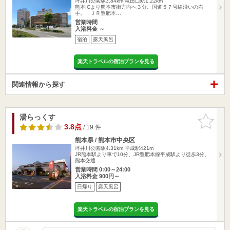
坪井川公園駅3.84km
竜田口駅1.22km
熊本ICより熊本市街方向へ３分。国道５７号線沿いの右
手。 ＪＲ豊肥本…
営業時間
入浴料金 ～
宿泊
露天風呂
楽天トラベルの宿泊プランを見る
関連情報から探す
湯らっくす
お気に入
りに追加
3.8点
/ 19 件
熊本県 / 熊本市中央区
坪井川公園駅4.31km
平成駅421m
JR熊本駅より車で10分、JR豊肥本線平成駅より徒歩3分、
熊本交通…
営業時間 0:00～24:00
入浴料金 900円～
日帰り
露天風呂
楽天トラベルの宿泊プランを見る