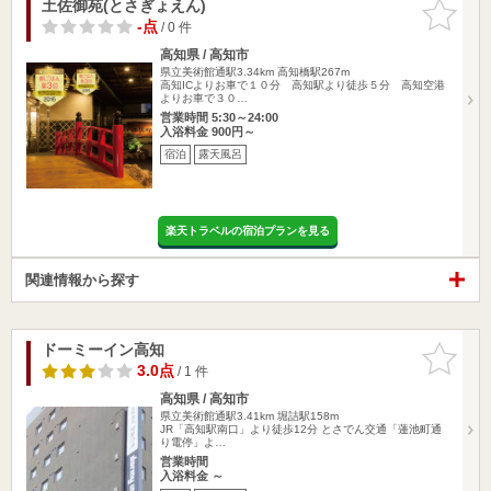
土佐御苑(とさぎょえん)
お気に入
りに追加
-点
/ 0 件
高知県 / 高知市
県立美術館通駅3.34km
高知橋駅267m
高知ICよりお車で１０分 高知駅より徒歩５分 高知空港
よりお車で３０…
営業時間 5:30～24:00
入浴料金 900円～
宿泊
露天風呂
楽天トラベルの宿泊プランを見る
関連情報から探す
ドーミーイン高知
お気に入
りに追加
3.0点
/ 1 件
高知県 / 高知市
県立美術館通駅3.41km
堀詰駅158m
JR「高知駅南口」より徒歩12分 とさでん交通「蓮池町通
り電停」よ…
営業時間
入浴料金 ～