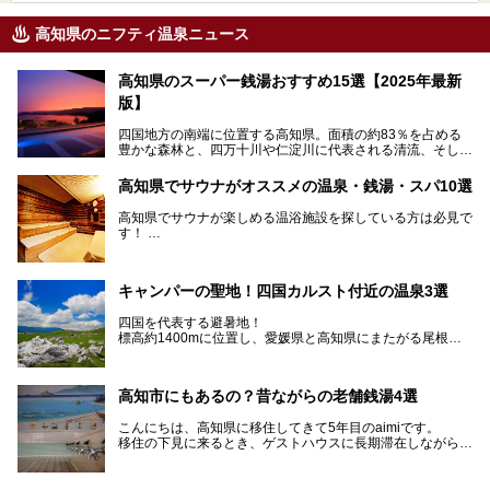
高知県のニフティ温泉ニュース
高知県のスーパー銭湯おすすめ15選【2025年最新
版】
四国地方の南端に位置する高知県。面積の約83％を占める
豊かな森林と、四万十川や仁淀川に代表される清流、そして
青く輝く太平洋に面して約700㎞もの海岸線が続く、自然の
魅力がぎゅっと詰まった県です。
高知県でサウナがオススメの温泉・銭湯・スパ10選
高知県はまた、カツオのたたきをはじめとする海産物や清流
で育つ川魚、大皿にごちそうがどっさり盛られた皿鉢料理、
高知県でサウナが楽しめる温浴施設を探している方は必見で
柚子などの柑橘類、地酒といったグルメが充実していること
す！
でも知られます。ここでは、温泉とあわせて自然の景観やグ
この記事では、高知県内でおすすめするサウナを詳しく紹介
ルメも満喫できる、高知県でおすすめのスーパー銭湯をご紹
します。
介します。
高知市内から、大自然に囲まれたサウナまで厳選してます。
キャンパーの聖地！四国カルスト付近の温泉3選
ぜひこれを読んで高知のサウナ探しの参考してくださいね！
四国を代表する避暑地！
標高約1400mに位置し、愛媛県と高知県にまたがる尾根沿
いに広がる「四国カルスト」。
夏はキャンパーでにぎわい、街明かりもほぼなく満点の星空
高知市にもあるの？昔ながらの老舗銭湯4選
が見れる場所。
そんな街から外れた景色のとってもいい場所なんですが、日
こんにちは、高知県に移住してきて5年目のaimiです。
帰り温泉（お風呂）がありません。
移住の下見に来るとき、ゲストハウスに長期滞在しながら観
中でもライターおすすめの３つの温泉をご紹介します。
光していたのですが。
そのときにお世話になったのが高知市内にある銭湯。
テントを張ってから温泉に向かうのもいいですが、場所取り
高知市というと、高知県の人口の半分が集まっているにぎや