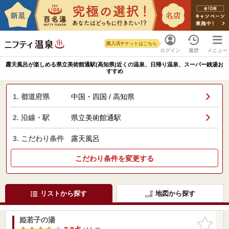
購入済チケットはこちら
ログイン
履歴
メニュー
露天風呂が楽しめる県立美術館通駅(高知県)近くの温泉、日帰り温泉、スーパー銭湯お
すすめ
1. 都道府県
中国・四国 / 高知県
2. 沿線・駅
県立美術館通駅
3. こだわり条件
露天風呂
こだわり条件を変更する
リストから探す
地図から探す
姫若子の湯
お気に入
りに追加