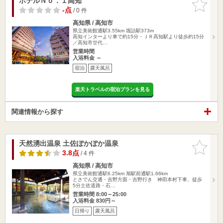
ホテルＮｏ．１高知
お気に入
りに追加
-点
/ 0 件
高知県 / 高知市
県立美術館通駅3.55km
堀詰駅373m
高知インターより車で約15分・ＪＲ高知駅より徒歩約15分
／高知市廿代…
営業時間
入浴料金 ～
宿泊
露天風呂
楽天トラベルの宿泊プランを見る
関連情報から探す
天然湧出温泉 土佐ぽかぽか温泉
お気に入
りに追加
3.8点
/ 4 件
高知県 / 高知市
県立美術館通駅6.25km
旭駅前通駅1.66km
とさでん交通・吉野方面・吉野行き 神田本村下車、徒歩
5分土佐道路・石…
営業時間 8:00～25:00
入浴料金 830円～
日帰り
露天風呂