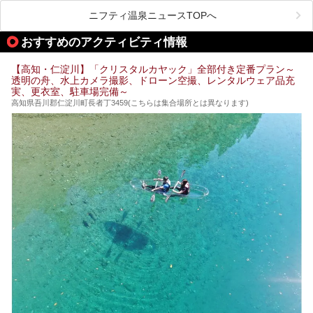
などが問題なければ、温泉に入ってから向かうことをオスス
かなイメージがある方も多いかと思いますが、昔ながらの老
メします。
ニフティ温泉ニュースTOPへ
舗銭湯がけっこうな数あるのですよ。
なぜなら最寄り温泉でも車で４０分、山を降りていかねばな
りませんからね…！！
規模は小さいながら、元気に営業中なので観光がてら訪問し
おすすめのアクティビティ情報
てみてはいかがでしょう？
もしくは、翌日キャンプ帰りに立ち寄るのもおすすめです。
JR高知駅から近いものもあるので、公共交通オンリー派もO
Kですよ♪
【高知・仁淀川】「クリスタルカヤック」全部付き定番プラン～
それでは見ていきましょう。
透明の舟、水上カメラ撮影、ドローン空撮、レンタルウェア品充
それではチェックしてきましょう♪
実、更衣室、駐車場完備～
高知県吾川郡仁淀川町長者丁3459(こちらは集合場所とは異なります)