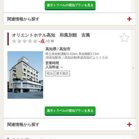
楽天トラベルの宿泊プランを見る
関連情報から探す
オリエントホテル高知 和風別館 吉萬
お気に入
りに追加
-点
/ 0 件
高知県 / 高知市
県立美術館通駅3.02km
高知橋駅173m
JR高知駅前／高知自動車道高知ICより１０分
営業時間
入浴料金 ～
宿泊
露天風呂
楽天トラベルの宿泊プランを見る
関連情報から探す