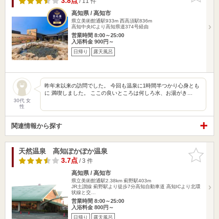
3.8点
/ 11 件
高知県 / 高知市
県立美術館通駅933m
西高須駅836m
高知中央ICより高知県道374号経由
営業時間 8:00～25:00
入浴料金 900円～
日帰り
露天風呂
昨年末以来の訪問でした。 今回も温泉に1時間半つかり心身とも
に 満喫しました。 ここの良いところは何しろ水、お湯がき…
30代 女
性
関連情報から探す
天然温泉 高知ぽかぽか温泉
お気に入
りに追加
3.7点
/ 3 件
高知県 / 高知市
県立美術館通駅2.38km
薊野駅403m
JR土讃線 薊野駅より徒歩7分高知自動車道 高知ICより北環
状線と交…
営業時間 8:00～25:00
入浴料金 800円～
日帰り
露天風呂