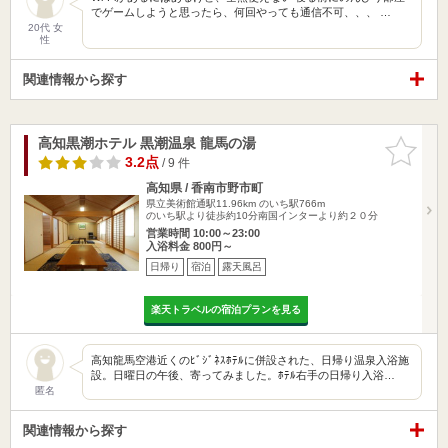
でゲームしようと思ったら、何回やっても通信不可、、、 …
20代 女
性
関連情報から探す
高知黒潮ホテル 黒潮温泉 龍馬の湯
お気に入
りに追加
3.2点
/ 9 件
高知県 / 香南市野市町
県立美術館通駅11.96km
のいち駅766m
のいち駅より徒歩約10分南国インターより約２０分
営業時間 10:00～23:00
入浴料金 800円～
日帰り
宿泊
露天風呂
楽天トラベルの宿泊プランを見る
高知龍馬空港近くのﾋﾞｼﾞﾈｽﾎﾃﾙに併設された、日帰り温泉入浴施
設。日曜日の午後、寄ってみました。ﾎﾃﾙ右手の日帰り入浴…
匿名
関連情報から探す