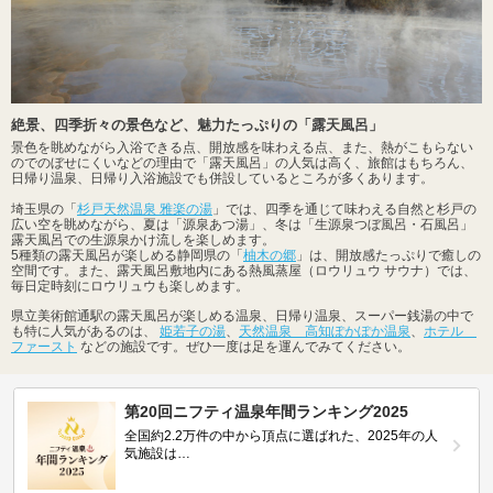
絶景、四季折々の景色など、魅力たっぷりの「露天風呂」
景色を眺めながら入浴できる点、開放感を味わえる点、また、熱がこもらない
のでのぼせにくいなどの理由で「露天風呂」の人気は高く、旅館はもちろん、
日帰り温泉、日帰り入浴施設でも併設しているところが多くあります。
埼玉県の「
杉戸天然温泉 雅楽の湯
」では、四季を通じて味わえる自然と杉戸の
広い空を眺めながら、夏は「源泉あつ湯」、冬は「生源泉つぼ風呂・石風呂」
露天風呂での生源泉かけ流しを楽しめます。
5種類の露天風呂が楽しめる静岡県の「
柚木の郷
」は、開放感たっぷりで癒しの
空間です。また、露天風呂敷地内にある熱風蒸屋（ロウリュウ サウナ）では、
毎日定時刻にロウリュウも楽しめます。
県立美術館通駅の露天風呂が楽しめる温泉、日帰り温泉、スーパー銭湯の中で
も特に人気があるのは、
姫若子の湯
、
天然温泉 高知ぽかぽか温泉
、
ホテル
ファースト
などの施設です。ぜひ一度は足を運んでみてください。
第20回ニフティ温泉年間ランキング2025
全国約2.2万件の中から頂点に選ばれた、2025年の人
気施設は…