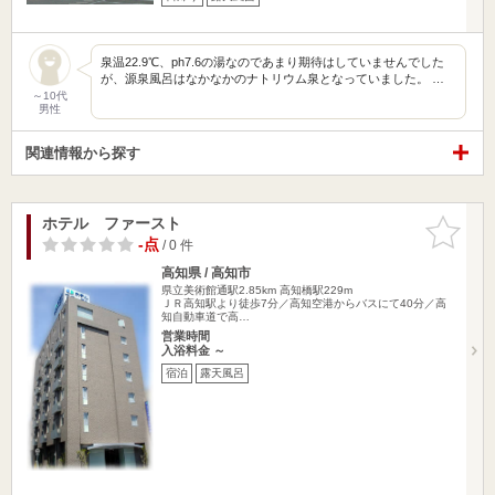
泉温22.9℃、ph7.6の湯なのであまり期待はしていませんでした
が、源泉風呂はなかなかのナトリウム泉となっていました。 …
～10代
男性
関連情報から探す
ホテル ファースト
お気に入
りに追加
-点
/ 0 件
高知県 / 高知市
県立美術館通駅2.85km
高知橋駅229m
ＪＲ高知駅より徒歩7分／高知空港からバスにて40分／高
知自動車道で高…
営業時間
入浴料金 ～
宿泊
露天風呂