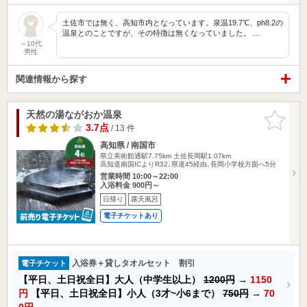
土佐市では無く、高知市内となっています。泉温19.7℃、ph8.2の
温泉とのことですが、その特徴は無くなっていました。 …
～10代
男性
関連情報から探す
天然の湯ながおか温泉
お気に入
りに追加
3.7点
/ 13 件
高知県 / 南国市
県立美術館通駅7.75km
土佐長岡駅1.07km
高知道南国ICよりR32､県道45経由､長岡小学校方面へ5分
営業時間 10:00～22:00
入浴料金 900円～
日帰り
露天風呂
電子チケットあり
入浴券＋貸しタオルセット 割引
電子チケット
【平日、土日祝全日】大人（中学生以上）
1200円
→
1150
円
【平日、土日祝全日】小人（3才~小6まで）
750円
→
70
0円