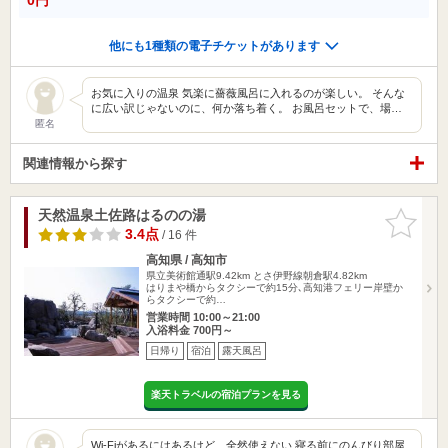
他にも1種類の電子チケットがあります
お気に入りの温泉 気楽に薔薇風呂に入れるのが楽しい。 そんな
に広い訳じゃないのに、何か落ち着く。 お風呂セットで、場…
匿名
関連情報から探す
天然温泉土佐路はるのの湯
お気に入
りに追加
3.4点
/ 16 件
高知県 / 高知市
県立美術館通駅9.42km
とさ伊野線朝倉駅4.82km
はりまや橋からタクシーで約15分､高知港フェリー岸壁か
らタクシーで約…
営業時間 10:00～21:00
入浴料金 700円～
日帰り
宿泊
露天風呂
楽天トラベルの宿泊プランを見る
Wi-Fiがあるにはあるけど、全然使えない 寝る前にのんびり部屋