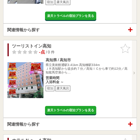
宿泊
露天風呂
楽天トラベルの宿泊プランを見る
関連情報から探す
ツーリストイン高知
お気に入
りに追加
-点
/ 0 件
高知県 / 高知市
県立美術館通駅3.41km
高知橋駅334m
ＪＲ高知駅から徒歩約７分／高知ＩＣから車で約12分／高
知龍馬空港から…
営業時間
入浴料金 ～
宿泊
露天風呂
楽天トラベルの宿泊プランを見る
関連情報から探す