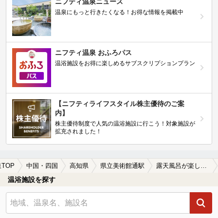
ニフティ温泉ニュース
温泉にもっと行きたくなる！お得な情報を掲載中
ニフティ温泉 おふろパス
温浴施設をお得に楽しめるサブスクリプションプラン
【ニフティライフスタイル株主優待のご案
内】
株主優待制度で人気の温浴施設に行こう！対象施設が
拡充されました！
TOP
中国・四国
高知県
県立美術館通駅
露天風呂が楽しめる県立美術館通駅近くの温泉、日帰り温泉、スーパー銭湯おすすめ
温浴施設を探す