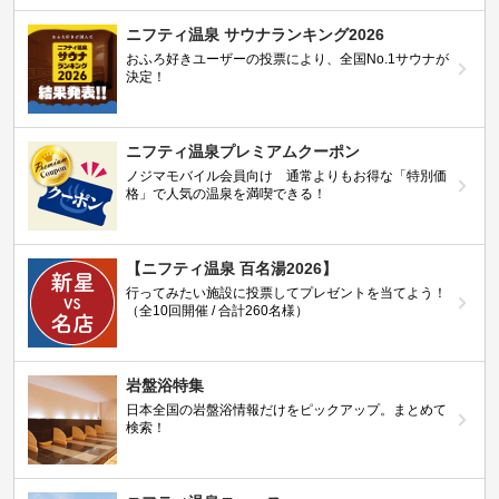
ニフティ温泉 サウナランキング2026
おふろ好きユーザーの投票により、全国No.1サウナが
決定！
ニフティ温泉プレミアムクーポン
ノジマモバイル会員向け 通常よりもお得な「特別価
格」で人気の温泉を満喫できる！
【ニフティ温泉 百名湯2026】
行ってみたい施設に投票してプレゼントを当てよう！
（全10回開催 / 合計260名様）
岩盤浴特集
日本全国の岩盤浴情報だけをピックアップ。まとめて
検索！