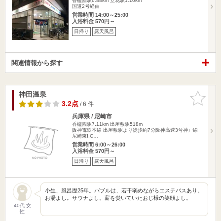
香櫨園駅6.88km
立花駅1.10km
国道2号経由
営業時間 14:00～25:00
入浴料金 570円～
日帰り
露天風呂
関連情報から探す
神田温泉
お気に入
りに追加
3.2点
/ 6 件
兵庫県 / 尼崎市
香櫨園駅7.11km
出屋敷駅518m
阪神電鉄本線 出屋敷駅より徒歩約7分阪神高速3号神戸線
尼崎東I.C…
営業時間 6:00～26:00
入浴料金 570円～
日帰り
露天風呂
小生、風呂歴25年。バブルは、若干弱めながらエステバスあり。
お湯よし。サウナよし。薪を焚いていたおじ様の笑顔よし。
40代 女
性