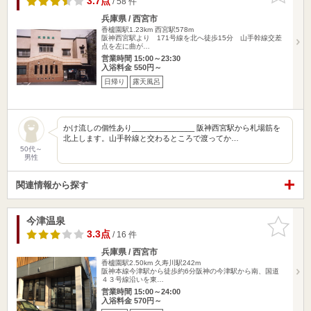
3.7点
/ 58 件
兵庫県 / 西宮市
香櫨園駅1.23km
西宮駅578m
阪神西宮駅より 171号線を北へ徒歩15分 山手幹線交差
点を左に曲が…
営業時間 15:00～23:30
入浴料金 550円～
日帰り
露天風呂
かけ流しの個性あり_______________ 阪神西宮駅から札場筋を
北上します。山手幹線と交わるところで渡ってか…
50代～
男性
関連情報から探す
今津温泉
お気に入
りに追加
3.3点
/ 16 件
兵庫県 / 西宮市
香櫨園駅2.50km
久寿川駅242m
阪神本線今津駅から徒歩約6分阪神の今津駅から南、国道
４３号線沿いを東…
営業時間 15:00～24:00
入浴料金 570円～