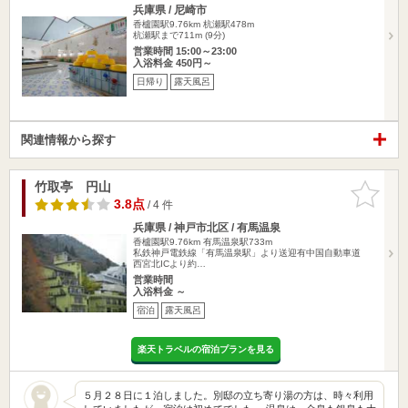
兵庫県 / 尼崎市
香櫨園駅9.76km
杭瀬駅478m
杭瀬駅まで711m (9分)
営業時間 15:00～23:00
入浴料金 450円～
日帰り
露天風呂
関連情報から探す
竹取亭 円山
お気に入
りに追加
3.8点
/ 4 件
兵庫県 / 神戸市北区 / 有馬温泉
香櫨園駅9.76km
有馬温泉駅733m
私鉄神戸電鉄線「有馬温泉駅」より送迎有中国自動車道
西宮北ICより約…
営業時間
入浴料金 ～
宿泊
露天風呂
楽天トラベルの宿泊プランを見る
５月２８日に１泊しました。別邸の立ち寄り湯の方は、時々利用