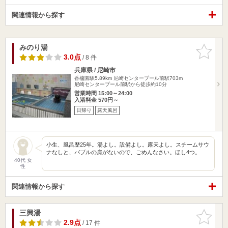
関連情報から探す
みのり湯
お気に入
りに追加
3.0点
/ 8 件
兵庫県 / 尼崎市
香櫨園駅5.89km
尼崎センタープール前駅703m
尼崎センタープール前駅から徒歩約10分
営業時間 15:00～24:00
入浴料金 570円～
日帰り
露天風呂
小生、風呂歴25年。湯よし。設備よし。露天よし。スチームサウ
ナなしと、バブルの肩がないので、ごめんなさい。ほし4つ。
40代 女
性
関連情報から探す
三興湯
お気に入
りに追加
2.9点
/ 17 件