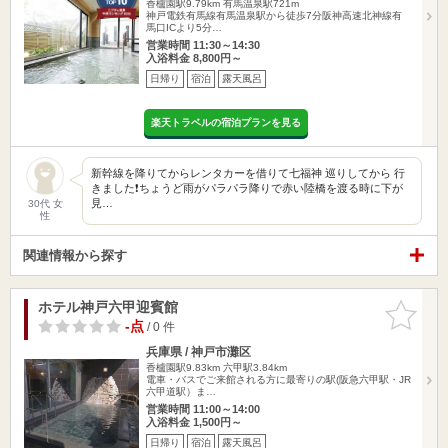
香櫨園駅9.79km
有馬温泉駅721m
神戸電鉄有馬線有馬温泉駅から徒歩7分阪神高速北神線有
馬口ICより5分…
営業時間 11:30～14:30
入浴料金 8,800円～
日帰り
宿泊
露天風呂
楽天トラベルの宿泊プランを見る
新幹線を降りてからレンタカーを借りて七福神 巡りしてから 行
きました❗️ちょうど雨がパラパラ降りで赤い陸橋を渡る時に下が
見…
30代 女
性
関連情報から探す
ホテル神戸六甲迎賓館
お気に入
りに追加
-点
/ 0 件
兵庫県 / 神戸市灘区
香櫨園駅9.83km
六甲駅3.84km
電車・バスでご来館される方に最寄りの駅(阪急六甲駅・JR
六甲道駅）ま…
営業時間 11:00～14:00
入浴料金 1,500円～
日帰り
宿泊
露天風呂