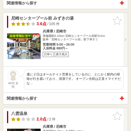
関連情報から探す
尼崎センタープール前 みずきの湯
お気に入
りに追加
3.6点
/ 105 件
兵庫県 / 尼崎市
香櫨園駅6.43km
尼崎センタープール前駅310m
阪神「尼崎センタープール前」駅下車すぐ
営業時間 9:00～26:00
入浴料金 880円～
日帰り
露天風呂
週に２日はオールナイト営業をしているのに、とにかく館内の掃
除が行き届いており、清潔です。 オープン当初は正直イマイチだ
な…
40代 女
性
関連情報から探す
八雲温泉
お気に入
りに追加
2.0点
/ 2 件
兵庫県 / 尼崎市