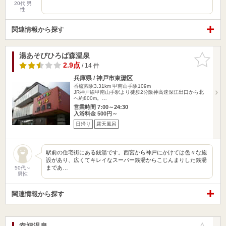
20代 男
性
関連情報から探す
湯あそびひろば森温泉
お気に入
りに追加
2.9点
/ 14 件
兵庫県 / 神戸市東灘区
香櫨園駅3.31km
甲南山手駅109m
JR神戸線甲南山手駅より徒歩2分阪神高速深江出口から北
へ約800m。…
営業時間 7:00～24:30
入浴料金 500円～
日帰り
露天風呂
駅前の住宅街にある銭湯です。西宮から神戸にかけては色々な施
設があり、広くてキレイなスーパー銭湯からこじんまりした銭湯
まであ…
50代～
男性
関連情報から探す
幸福温泉
お気に入