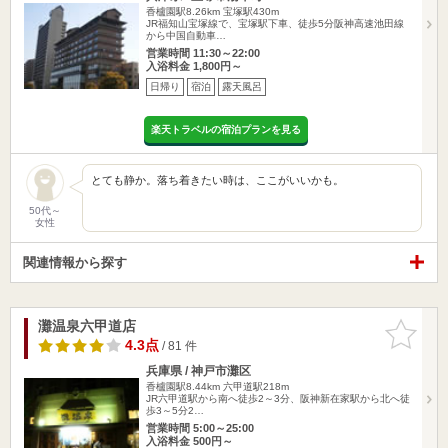
香櫨園駅8.26km
宝塚駅430m
JR福知山宝塚線で、宝塚駅下車、徒歩5分阪神高速池田線
から中国自動車…
営業時間 11:30～22:00
入浴料金 1,800円～
日帰り
宿泊
露天風呂
楽天トラベルの宿泊プランを見る
とても静か。落ち着きたい時は、ここがいいかも。
50代～
女性
関連情報から探す
灘温泉六甲道店
お気に入
りに追加
4.3点
/ 81 件
兵庫県 / 神戸市灘区
香櫨園駅8.44km
六甲道駅218m
JR六甲道駅から南へ徒歩2～3分、阪神新在家駅から北へ徒
歩3～5分2…
営業時間 5:00～25:00
入浴料金 500円～