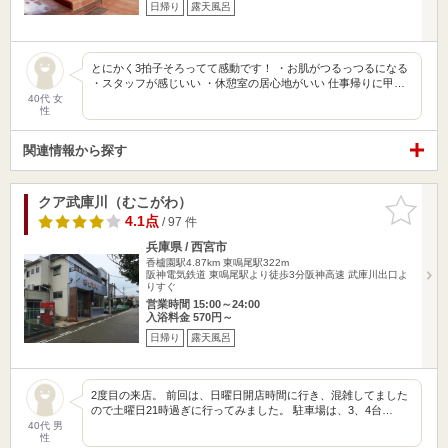
日帰り
露天風呂
とにかく3拍子そろってて感動です！ ・お肌がつるっつるになる
・スタッフが感じいい ・休憩室の居心地がいい 仕事帰りに甲…
40代 女
性
関連情報から探す
クア武庫川（むこがわ）
お気に入
りに追加
4.1点
/ 97 件
兵庫県 / 西宮市
香櫨園駅4.87km
東鳴尾駅322m
阪神電気鉄道 東鳴尾駅より徒歩3分阪神高速 武庫川出口よ
りすぐ
営業時間 15:00～24:00
入浴料金 570円～
日帰り
露天風呂
2度目の来店。 前回は、日曜日開店時間に行き、混雑してました
ので土曜日21時過ぎに行ってみました。 駐車場は、3、4台…
40代 男
性