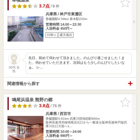
りに追加
3.7点
/ 9 件
兵庫県 / 神戸市東灘区
香櫨園駅4.59km
青木駅233m
営業時間 14:00～22:30
入浴料金 450円～
日帰り
露天風呂
先日、初めて伺わせて頂きました。のんびり過ごせました！ま
た、伺わせていただきます。次回はもう少しのんびりしたいな
ぁ。 レ…
30代 女
性
関連情報から探す
鳴尾浜温泉 熊野の郷
お気に入
りに追加
3.8点
/ 76 件
兵庫県 / 西宮市
香櫨園駅4.81km
武庫川団地前駅860m
阪神高速湾岸線鳴尾浜出口から一般道を阪神高速神戸線武
庫川出口方面へ1…
営業時間 10:00～24:00
入浴料金 990円～