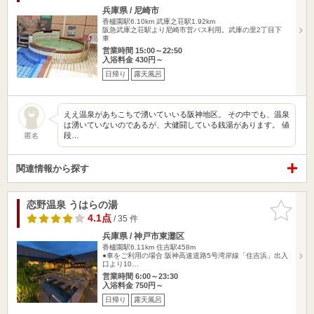
兵庫県 / 尼崎市
香櫨園駅6.10km
武庫之荘駅1.92km
阪急武庫之荘駅より尼崎市営バス利用。武庫の里2丁目下
車
営業時間 15:00～22:50
入浴料金 430円～
日帰り
露天風呂
ええ温泉があちこちで湧いていいる阪神地区。 その中でも、温泉
は湧いていないのであるが、大健闘している銭湯があります。 値
段…
匿名
関連情報から探す
恋野温泉 うはらの湯
お気に入
りに追加
4.1点
/ 35 件
兵庫県 / 神戸市東灘区
香櫨園駅6.11km
住吉駅458m
●車をご利用の場合 阪神高速道路5号湾岸線「住吉浜」出入
口より10…
営業時間 6:00～23:30
入浴料金 750円～
日帰り
露天風呂