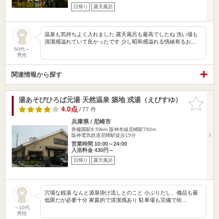
日帰り
露天風呂
温泉も気持ちよく入れました 露天風呂も最高でしたね 洗い場も
清潔感溢れていて良かったです 少し昭和感溢れる情緒有るお…
50代～
男性
関連情報から探す
湯あそびひろば元湯 天然温泉 築地 戎湯（えびすゆ）
お気に入
りに追加
4.0点
/ 77 件
兵庫県 / 尼崎市
香櫨園駅8.59km
阪神本線尼崎駅760m
阪神電気鉄道尼崎駅徒歩15分
営業時間 10:00～24:00
入浴料金 430円～
日帰り
露天風呂
穴場な銭湯 なんと源泉掛け流しとのこと 小ぶりだし、備品も最
低限だが必要十分 家庭的で清潔感あり 駐車場も完備で街…
～10代
男性