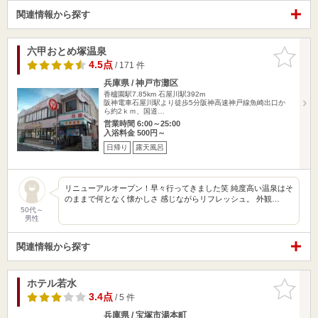
関連情報から探す
六甲おとめ塚温泉
お気に入
りに追加
4.5点
/ 171 件
兵庫県 / 神戸市灘区
香櫨園駅7.85km
石屋川駅392m
阪神電車石屋川駅より徒歩5分阪神高速神戸線魚崎出口か
ら約2ｋｍ、国道…
営業時間 6:00～25:00
入浴料金 500円～
日帰り
露天風呂
リニューアルオープン！早々行ってきました笑 純度高い温泉はそ
のままで何となく懐かしさ 感じながらリフレッシュ。 外観…
50代～
男性
関連情報から探す
ホテル若水
お気に入
りに追加
3.4点
/ 5 件
兵庫県 / 宝塚市湯本町