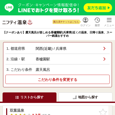
購入済チケットはこちら
ログイン
履歴
メニュー
【クーポンあり】露天風呂が楽しめる香櫨園駅(兵庫県)近くの温泉、日帰り温泉、スー
パー銭湯おすすめ
1. 都道府県
関西(近畿) / 兵庫県
2. 沿線・駅
香櫨園駅
3. こだわり条件
露天風呂
こだわり条件を変更する
リストから探す
地図から探す
双葉温泉
お気に入
りに追加