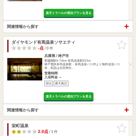
楽天トラベルの宿泊プランを見る
関連情報から探す
ダイヤモンド有馬温泉ソサエティ
お気に入
りに追加
-点
/ 0 件
兵庫県 / 神戸市
香櫨園駅9.74km
有馬温泉駅825m
神戸電鉄有馬温泉駅・有馬温泉バス停より無料送迎バス
有。初詣は生田神社…
営業時間
入浴料金 ～
宿泊
露天風呂
楽天トラベルの宿泊プランを見る
関連情報から探す
栄町温泉
お気に入
りに追加
2.0点
/ 3 件