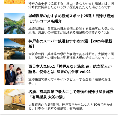
神戸の山手側に位置する「湊山（みなとやま）温泉」は、明
治時代に開業したという深い歴史をたたえた湯どころです。
そんな長寿の温泉が今、話題となっています。理由は湯船い
っぱいに浮かぶアヒルちゃん。さらに、ゆったりくつろげて
城崎温泉のおすすめ観光スポット25選！日帰り観光
コワーキングも可能な休憩スペースも人気に。斬新な企画や
モデルコースも紹介
設備で人々をアッと驚かせる湊山温泉の魅力をリポートしま
す。
城崎温泉は、兵庫県の日本海側に位置する観光客に人気の温
泉地。川沿いの柳並木が情緒ある温泉街の街歩きや7つある
外湯巡り、ロープウェイからの絶景、冬のカニ料理などで知
られています。鉄道の駅から温泉街が近く、歩いて回るのに
神戸市のスーパー銭湯おすすめ15選 【2025年最新
ちょうどよい規模で、日帰りでの訪問にもおすすめです。
版】
この記事では、城崎温泉と周辺の見どころから厳選した25
大阪府の西、兵庫県の県庁所在地である神戸市。大阪湾に面
の観光スポットをピックアップ。温泉やご当地グルメなどを
し、淡路島との間を結ぶ明石海峡大橋の始点にもなっていま
盛り込んだ日帰り観光モデルコースも紹介しているので、ぜ
す。古くから港町として栄え、異国情緒の残る異人館街や中
ひ参考にしてくださいね！
華街をはじめ、きらびやかに発展したハーバーランドなど、
西日本人気No.1「神戸みなと温泉 蓮」総支配人が
人気観光スポットもめじろ押しです。
語る、使命とは- 温泉のお仕事 vol.02
そして、温泉好きの視点から見ると、神戸市といえば何とい
っても「有馬温泉」。日本三古湯の一角をなす、歴史ある名
温浴施設で働く方々をインタビューする企画「温泉のお仕
湯です。そのお湯をリーズナブルに体験できる健康ランドや
事」。
スーパー銭湯があったら……。今回はそんな希望に沿う施設
第2弾はニフティ温泉年間ランキング2018で全国総合ランキ
も含め、おすすめのスパ銭をピックアップしてご紹介してい
ング西日本1位、2年連続「ベストオブ宿泊賞」に輝いた
きます！
名湯、有馬温泉で最大にして最強の日帰り温泉施設
「神戸みなと温泉 蓮」の魅力に迫りました！
「有馬温泉 太閤の湯」
大阪市内から1時間弱、神戸市内からはなんと30分で向かえ
る、日本を代表する温泉地、有馬温泉。
そのなかでも最大の規模を誇る「有馬温泉 太閤の湯」は、
有名な「金泉」と「銀泉」に加え、人工のの炭酸泉まで楽し