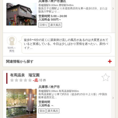
兵庫県 / 神戸市灘区
香櫨園駅9.60km
摩耶駅648m
阪急王子公園駅より水道筋商店街を東へ徒歩12分、または
阪急六甲駅より…
営業時間 5:00～24:00
入浴料金 500円～
日帰り
露天風呂
徒歩5〜6分の近くに源泉掛け流しの風呂があるのは大変恵まれて
いると実感している。今日は少しばかり苦情を述べたい。原付バ
イク…
50代～
男性
関連情報から探す
有馬温泉 瑞宝園
お気に入
りに追加
-点
/ 0 件
兵庫県 / 神戸市
香櫨園駅9.68km
有馬温泉駅868m
有馬温泉駅より車で約5分（徒歩約15分※上り坂）/中国自
動車道西宮北…
営業時間
入浴料金 ～
宿泊
露天風呂