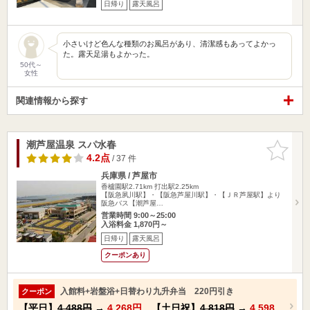
日帰り
露天風呂
小さいけど色んな種類のお風呂があり、清潔感もあってよかっ
た。露天足湯もよかった。
50代～
女性
関連情報から探す
潮芦屋温泉 スパ水春
お気に入
りに追加
4.2点
/ 37 件
兵庫県 / 芦屋市
香櫨園駅2.71km
打出駅2.25km
【阪急夙川駅】・【阪急芦屋川駅】・【ＪＲ芦屋駅】より
阪急バス【潮芦屋…
営業時間 9:00～25:00
入浴料金 1,870円～
日帰り
露天風呂
クーポンあり
入館料+岩盤浴+日替わり九升弁当 220円引き
クーポン
【平日】
4,488円
→
4,268円
【土日祝】
4,818円
→
4,598