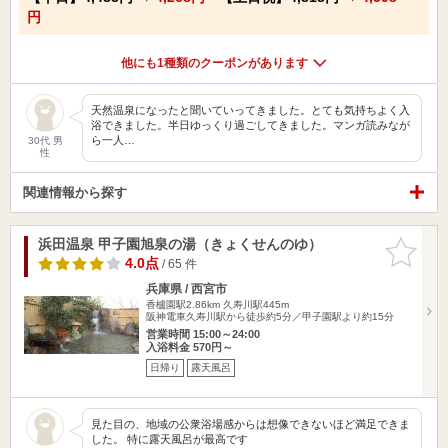
円
他にも1種類のクーポンがあります
天然温泉になったと聞いていってきました。とても気持ちよく入
浴できました。半日ゆっくり過ごしてきました。マンガ読みなが
ら一人…
30代 男
性
関連情報から探す
浜田温泉 甲子園旭泉の湯（きょくせんのゆ）
お気に入
りに追加
4.0点
/ 65 件
兵庫県 / 西宮市
香櫨園駅2.86km
久寿川駅445m
阪神電車久寿川駅から徒歩約5分／甲子園駅より約15分
営業時間 15:00～24:00
入浴料金 570円～
日帰り
露天風呂
見た目の、地域の公衆浴場感からは想像できないほど満足できま
した。 特に露天風呂が最高です