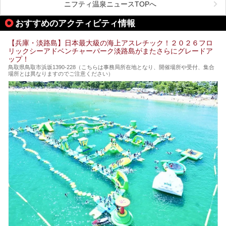
める、ある意味「最強」ともいえる施設です。
ニフティ温泉ニュースTOPへ
今回は自慢のお湯をメインにその魅力の数々を紹介します！
おすすめのアクティビティ情報
【兵庫・淡路島】日本最大級の海上アスレチック！２０２６フロ
リックシーアドベンチャーパーク淡路島がまたさらにグレードア
ップ！
鳥取県鳥取市浜坂1390‐228（こちらは事務局所在地となり、開催場所や受付、集合
場所とは異なりますのでご注意ください）