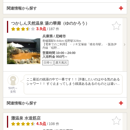
関連情報から探す
つかしん天然温泉 湯の華廊（ゆのかろう）
お気に入
りに追加
3.9点
/ 187 件
兵庫県 / 尼崎市
香櫨園駅8.64km
稲野駅328m
【電車でのご利用】 ・ＪＲ宝塚線「猪名寺駅」 ・阪急伊
丹線「稲野…
営業時間 10:00～24:00
入浴料金 950円～
日帰り
露天風呂
ここ最近の銭湯の中で一番です！！ 評価したいのはやる気のある
シャワー！！ すぐ止まってしまう銭湯あるあるのものとは違い…
50代～
女性
関連情報から探す
灘温泉 水道筋店
お気に入
りに追加
4.5点
/ 108 件