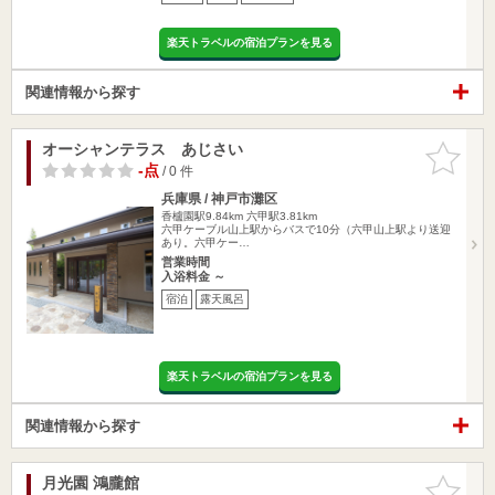
楽天トラベルの宿泊プランを見る
関連情報から探す
オーシャンテラス あじさい
お気に入
りに追加
-点
/ 0 件
兵庫県 / 神戸市灘区
香櫨園駅9.84km
六甲駅3.81km
六甲ケーブル山上駅からバスで10分（六甲山上駅より送迎
あり。六甲ケー…
営業時間
入浴料金 ～
宿泊
露天風呂
楽天トラベルの宿泊プランを見る
関連情報から探す
月光園 鴻朧館
お気に入