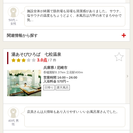
施設全体が綺麗で脱衣場も浴場も清潔感がありました。 サウナ、
塩サウナの温度もちょうどよく、水風呂は六甲の水でまろやかで
気…
50代～
女性
関連情報から探す
湯あそびひろば 七松温泉
お気に入
りに追加
3.0点
/ 7 件
兵庫県 / 尼崎市
香櫨園駅6.37km
立花駅400m
営業時間 14:00～24:00
入浴料金 570円～
日帰り
露天風呂
店員さんは人情味もあり入りやすい いいお風呂屋さんでした。
40代 男
性