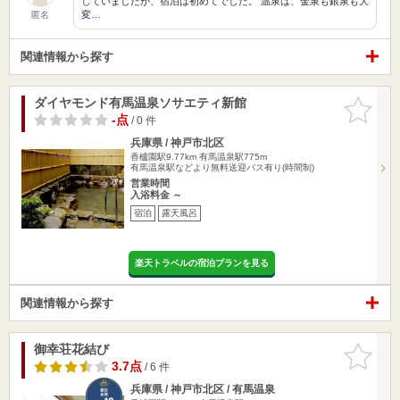
していましたが、宿泊は初めてでした。 温泉は、金泉も銀泉も大
変…
匿名
関連情報から探す
ダイヤモンド有馬温泉ソサエティ新館
お気に入
りに追加
-点
/ 0 件
兵庫県 / 神戸市北区
香櫨園駅9.77km
有馬温泉駅775m
有馬温泉駅などより無料送迎バス有り(時間制)
営業時間
入浴料金 ～
宿泊
露天風呂
楽天トラベルの宿泊プランを見る
関連情報から探す
御幸荘花結び
お気に入
りに追加
3.7点
/ 6 件
兵庫県 / 神戸市北区 / 有馬温泉