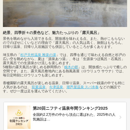
絶景、四季折々の景色など、魅力たっぷりの「露天風呂」
景色を眺めながら入浴できる点、開放感を味わえる点、また、熱がこもらない
のでのぼせにくいなどの理由で「露天風呂」の人気は高く、旅館はもちろん、
日帰り温泉、日帰り入浴施設でも併設しているところが多くあります。
埼玉県の「
杉戸天然温泉 雅楽の湯
」では、四季を通じて味わえる自然と杉戸の
広い空を眺めながら、夏は「源泉あつ湯」、冬は「生源泉つぼ風呂・石風呂」
露天風呂での生源泉かけ流しを楽しめます。
5種類の露天風呂が楽しめる静岡県の「
柚木の郷
」は、開放感たっぷりで癒しの
空間です。また、露天風呂敷地内にある熱風蒸屋（ロウリュウ サウナ）では、
毎日定時刻にロウリュウも楽しめます。
香櫨園駅の露天風呂が楽しめる温泉、日帰り温泉、スーパー銭湯の中でも特に
人気があるのは、
双葉温泉
、
今津温泉
、
潮芦屋温泉 スパ水春
などの施設で
す。ぜひ一度は足を運んでみてください。
第20回ニフティ温泉年間ランキング2025
全国約2.2万件の中から頂点に選ばれた、2025年の人
気施設は…