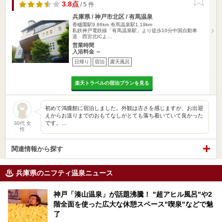
りに追加
3.8点
/ 5 件
兵庫県 / 神戸市北区 / 有馬温泉
香櫨園駅9.86km
有馬温泉駅1.19km
私鉄神戸電鉄線「有馬温泉駅」より徒歩10分中国自動車
道 西宮北ICよ…
営業時間
入浴料金 ～
日帰り
宿泊
露天風呂
楽天トラベルの宿泊プランを見る
初めて鴻朧館に宿泊しました。外観は古さを感じますが、お出迎
えからお送りまでのおもてなしがとても落ち着いていて良かった
です。…
30代 女
性
関連情報から探す
兵庫県のニフティ温泉ニュース
神戸「湊山温泉」が話題沸騰！ "超アヒル風呂"や2
階全面を使った広大な休憩スペース"喫泉"などで魅
了