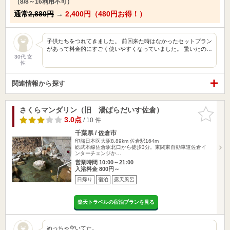
（8/8～16利用不可）
通常
2,880円
→
2,400円（480円お得！）
子供たちをつれてきました。 前回来た時はなかったセットプラン
があって料金的にすごく使いやすくなっていました。 驚いたの…
30代 女
性
関連情報から探す
さくらマンダリン（旧 湯ぱらだいす佐倉）
お気に入
りに追加
3.0点
/ 10 件
千葉県 / 佐倉市
印旛日本医大駅8.89km
佐倉駅164m
総武本線佐倉駅北口から徒歩3分。東関東自動車道佐倉イ
ンターチェンジか…
営業時間 10:00～21:00
入浴料金 800円～
日帰り
宿泊
露天風呂
楽天トラベルの宿泊プランを見る
めっちゃ空いてた。