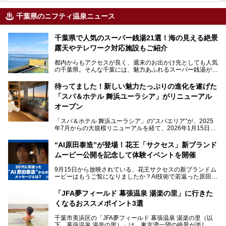
千葉県のニフティ温泉ニュース
千葉県で人気のスーパー銭湯21選！海の見える絶景
露天やテレワーク対応施設もご紹介
都内からもアクセスが良く、週末のお出かけ先としても人気
の千葉県。そんな千葉には、魅力あふれるスーパー銭湯がた
くさんあります。
待ってました！新しい魅力たっぷりの進化を遂げた
「サウナでしっかりととのいたい」「海が見える絶景で非日
「スパ＆ホテル 舞浜ユーラシア」がリニューアル
常を味わいたい」「子連れでも気兼ねなく1日過ごした
い」。
オープン
そんな多様なニーズに応える施設が揃っているため、その日
「スパ＆ホテル 舞浜ユーラシア」の“スパエリア”が、2025
の目的に合った施設がきっと見つかるはずです。
年7月からの大規模リニューアルを経て、2026年1月15日
（木）に再オープン！
さらに最近では、24時間営業で深夜まで滞在できる施設
“AI原田泰造”が登場！花王「サクセス」新ブランド
や、テレワーク・コワーキングスペースを備えた仕事もでき
新設エリアや生まれ変わった浴場・サウナの魅力を、人気キ
るスパも増えており、ただの入浴施設にとどまらない進化を
ムービー公開を記念して体験イベントを開催
ャラクター「ユーラシわん」と一緒にご紹介します。必見の
遂げています。
マル秘情報がたっぷり。ぜひチェックしてみてください！
9月15日から放映されている、花王サクセスの新ブランドム
───
本記事では、人気スーパー銭湯から絶景施設、コワーキング
ービーはもうご覧になりましたか？AI技術で若返った原田泰
提供元：SPA＆HOTEL舞浜ユーラシア【PR】
スペースや休憩スペースが充実した施設、子連れファミリー
造さんが登場して、“前を向くチカラに”というメッセージを
この記事はSPA＆HOTEL舞浜ユーラシアのPRレポート記事
向けの施設など、目的に合わせたおすすめの施設を紹介しま
伝えるムービーです。公開を記念して、スパメッツァおおた
です。
「JFA夢フィールド 幕張温泉 湯楽の里」に行きた
す。
か竜泉寺の湯にて体験イベントを開催。花王サクセスの製品
くなるおススメポイント3選
が無料で試せるチャンスです！
千葉県でスーパー銭湯選びに困った際は、ぜひ参考にしてく
───
ださい。
千葉市美浜区の「JFA夢フィールド 幕張温泉 湯楽の里（以
提供元：花王株式会社【PR】
下、幕張温泉 湯楽の里）」は、東京湾一望の絶景が楽しめ
この記事は花王株式会社商品のPRレポート記事です。