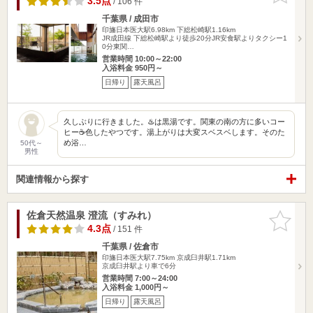
3.5点
/ 106 件
千葉県 / 成田市
印旛日本医大駅6.98km
下総松崎駅1.16km
JR成田線 下総松崎駅より徒歩20分JR安食駅よりタクシー1
0分東関…
営業時間 10:00～22:00
入浴料金 950円～
日帰り
露天風呂
久しぶりに行きました。♨️は黒湯です。関東の南の方に多いコー
ヒー☕色したやつです。湯上がりは大変スベスベします。そのた
め浴…
50代～
男性
関連情報から探す
佐倉天然温泉 澄流（すみれ）
お気に入
りに追加
4.3点
/ 151 件
千葉県 / 佐倉市
印旛日本医大駅7.75km
京成臼井駅1.71km
京成臼井駅より車で6分
営業時間 7:00～24:00
入浴料金 1,000円～
日帰り
露天風呂