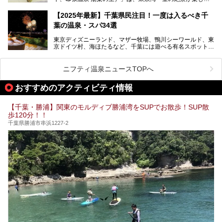
る日帰り温泉です。
設備も天然温泉の露天風呂、サウナ、岩盤浴のほか、高濃度
【2025年最新】千葉県民注目！一度は入るべき千
炭酸泉、海の見えるお休み処や食事処、展望抜群の屋上ま
葉の温泉・スパ34選
で、年代を問わずたっぷり楽しめます。
東京ディズニーランド、マザー牧場、鴨川シーワールド、東
今回は人気のこの施設の中でも、特におススメしたい3つの
京ドイツ村、海ほたるなど、千葉には遊べる有名スポットが
ポイントについて厳選してお届けします。読めばきっと、行
たくさん。そんな千葉県は温泉・スパもすごいんです！千葉
きたくなること間違いなし！
県で生まれ、千葉県で育ち、つい最近まで千葉在住だった私
がお勧めする、一度は入るべき千葉の温泉・スパ34選をま
ニフティ温泉ニュースTOPへ
とめました。
おすすめのアクティビティ情報
【千葉・勝浦】関東のモルディブ勝浦湾をSUPでお散歩！SUP散
歩120分！！
千葉県勝浦市串浜1227-2