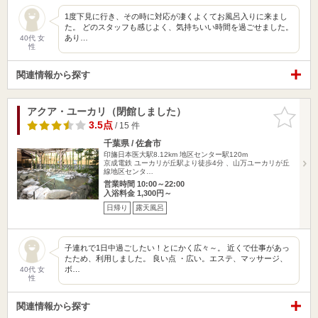
1度下見に行き、その時に対応が凄くよくてお風呂入りに来まし
た。 どのスタッフも感じよく、気持ちいい時間を過ごせました。
あり…
40代 女
性
関連情報から探す
アクア・ユーカリ（閉館しました）
お気に入
りに追加
3.5点
/ 15 件
千葉県 / 佐倉市
印旛日本医大駅8.12km
地区センター駅120m
京成電鉄 ユーカリが丘駅より徒歩4分 、山万ユーカリが丘
線地区センタ…
営業時間 10:00～22:00
入浴料金 1,300円～
日帰り
露天風呂
子連れで1日中過ごしたい！とにかく広々～。 近くで仕事があっ
たため、利用しました。 良い点 ・広い。エステ、マッサージ、
ボ…
40代 女
性
関連情報から探す