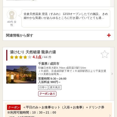
佐倉天然温泉 澄流（すみれ） 12/19オープンしたての施設。 きめ
細やかな気遣いがあらゆるところに行き届いていてとても過…
40代 女
性
関連情報から探す
湯けむり 天然秘湯 龍泉の湯
お気に入
りに追加
4.1点
/ 44 件
千葉県 / 成田市
印旛日本医大駅8.76km
成田湯川駅720m
ＪＲ成田、京成成田駅下車でＪＲ成田駅西口より千葉交通
バス美郷台線竜角…
営業時間 9:30～24:00
入浴料金 980円～
日帰り
露天風呂
クーポンあり
＜平日のみ＞お食事セット（入浴＋お食事）＋ドリンク券
クーポン
※利用可能時間：10：30～21：00