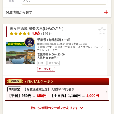
スリ、…
匿名
関連情報から探す
酒々井温泉 湯楽の里(ゆらのさと）
お気に入
りに追加
4.6点
/ 346 件
千葉県 / 印旛郡酒々井町
印旛日本医大駅11.30km
南酒々井駅2.31km
ＪＲ酒々井駅、京成酒々井駅より「酒々井プレミアム・ア
ウトレット」まで…
営業時間 9:00～23:00
入浴料金 950円～
日帰り
露天風呂
クーポンあり
【百名湯受賞記念】入館料100円引き
期間限定
【平日】
950円
→
850円
【土日祝】
1,100円
→
1,000円
他にも2種類のクーポンがあります