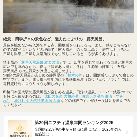
絶景、四季折々の景色など、魅力たっぷりの「露天風呂」
景色を眺めながら入浴できる点、開放感を味わえる点、また、熱がこもらない
のでのぼせにくいなどの理由で「露天風呂」の人気は高く、旅館はもちろん、
日帰り温泉、日帰り入浴施設でも併設しているところが多くあります。
埼玉県の「
杉戸天然温泉 雅楽の湯
」では、四季を通じて味わえる自然と杉戸の
広い空を眺めながら、夏は「源泉あつ湯」、冬は「生源泉つぼ風呂・石風呂」
露天風呂での生源泉かけ流しを楽しめます。
5種類の露天風呂が楽しめる静岡県の「
柚木の郷
」は、開放感たっぷりで癒しの
空間です。また、露天風呂敷地内にある熱風蒸屋（ロウリュウ サウナ）では、
毎日定時刻にロウリュウも楽しめます。
印旛日本医大駅の露天風呂が楽しめる温泉、日帰り温泉、スーパー銭湯の中で
も特に人気があるのは、
成田の命泉 大和の湯
、
佐倉天然温泉 澄流（すみ
れ）
、
湯けむり 天然秘湯 龍泉の湯
などの施設です。ぜひ一度は足を運んでみ
てください。
第20回ニフティ温泉年間ランキング2025
全国約2.2万件の中から頂点に選ばれた、2025年の人
気施設は…