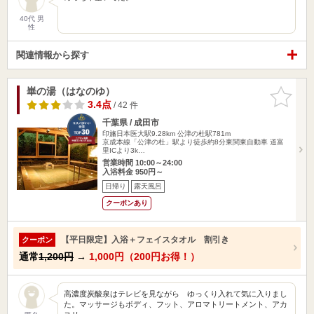
40代 男
性
関連情報から探す
崋の湯（はなのゆ）
お気に入
りに追加
3.4点
/ 42 件
千葉県 / 成田市
印旛日本医大駅9.28km
公津の杜駅781m
京成本線「公津の杜」駅より徒歩約8分東関東自動車 道富
里ICより3k…
営業時間 10:00～24:00
入浴料金 950円～
日帰り
露天風呂
クーポンあり
【平日限定】入浴＋フェイスタオル 割引き
クーポン
通常
1,200円
→
1,000円（200円お得！）
高濃度炭酸泉はテレビを見ながら ゆっくり入れて気に入りまし
た。マッサージもボディ、フット、アロマトリートメント、アカ