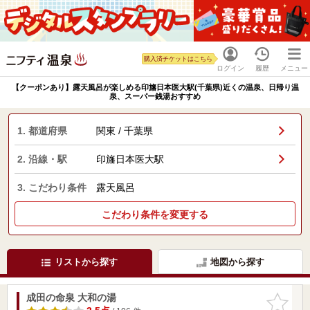
購入済チケットはこちら
ログイン
履歴
メニュー
【クーポンあり】露天風呂が楽しめる印旛日本医大駅(千葉県)近くの温泉、日帰り温
泉、スーパー銭湯おすすめ
1. 都道府県
関東 / 千葉県
2. 沿線・駅
印旛日本医大駅
3. こだわり条件
露天風呂
こだわり条件を変更する
リストから探す
地図から探す
成田の命泉 大和の湯
お気に入
りに追加