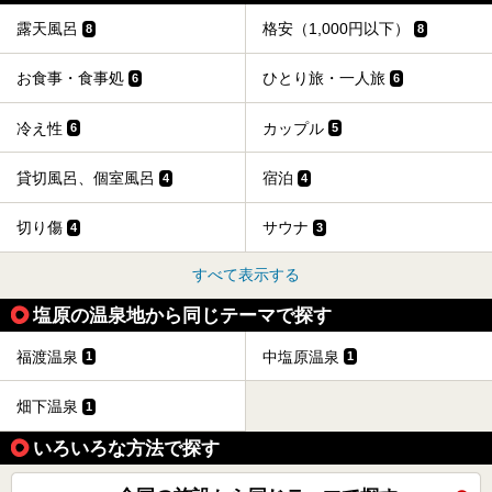
露天風呂
格安（1,000円以下）
8
8
お食事・食事処
ひとり旅・一人旅
6
6
冷え性
カップル
6
5
貸切風呂、個室風呂
宿泊
4
4
切り傷
サウナ
4
3
すべて表示する
塩原の温泉地から同じテーマで探す
福渡温泉
中塩原温泉
1
1
畑下温泉
1
いろいろな方法で探す