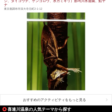
シ、タイコウチ、ゲンゴロウ、水カミキリ）那珂川水遊園、鮎ヤ
みませんか。
ナ
東京都調布市深大寺元町2-1-12
おすすめのアクティビティをもっと見る
喜連川温泉の人気テーマから探す