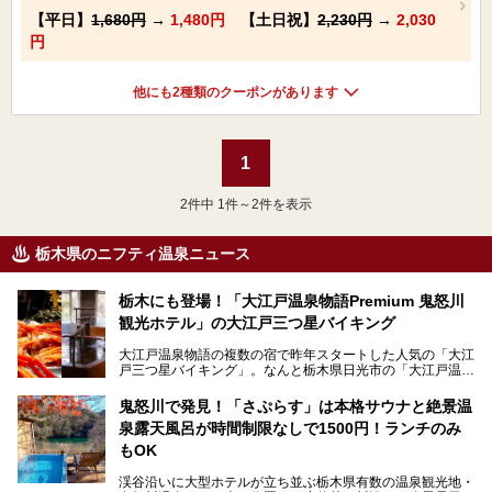
【平日】
1,680円
→
1,480円
【土日祝】
2,230円
→
2,030
円
他にも2種類のクーポンがあります
1
2
件中 1件～2件を表示
栃木県のニフティ温泉ニュース
栃木にも登場！「大江戸温泉物語Premium 鬼怒川
観光ホテル」の大江戸三つ星バイキング
大江戸温泉物語の複数の宿で昨年スタートした人気の「大江
戸三つ星バイキング」。なんと栃木県日光市の「大江戸温泉
物語Premium 鬼怒川観光ホテル」でも始まっています。
鬼怒川で発見！「さぷらす」は本格サウナと絶景温
ここは首都圏から1泊で行きやすい鬼怒川温泉の渓流沿いに
泉露天風呂が時間制限なしで1500円！ランチのみ
建つホテルで、バイキングの他にも天然温泉の大浴場とサウ
ナ、フリーフローサービスのラウンジなど館内で楽しめるス
もOK
ポットがたくさんあり、3世代旅行やグループ旅行にもぴっ
たり。
渓谷沿いに大型ホテルが立ち並ぶ栃木県有数の温泉観光地・