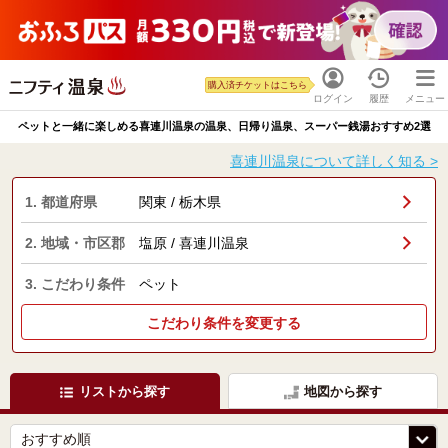
購入済チケットはこちら
ログイン
履歴
メニュー
ペットと一緒に楽しめる喜連川温泉の温泉、日帰り温泉、スーパー銭湯おすすめ2選
喜連川温泉について詳しく知る >
1. 都道府県
関東 / 栃木県
2. 地域・市区郡
塩原 / 喜連川温泉
3. こだわり条件
ペット
こだわり条件を変更する
リストから探す
地図から探す