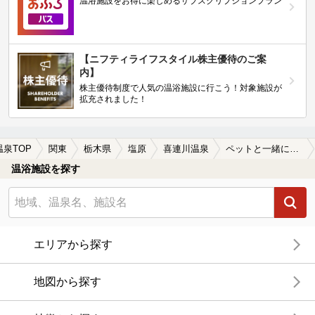
温浴施設をお得に楽しめるサブスクリプションプラン
【ニフティライフスタイル株主優待のご案
内】
株主優待制度で人気の温浴施設に行こう！対象施設が
拡充されました！
温泉TOP
関東
栃木県
塩原
喜連川温泉
ペットと一緒に楽しめる喜連川温泉の温泉、日帰り温泉、スーパー銭湯おすすめ
温浴施設を探す
エリアから探す
地図から探す