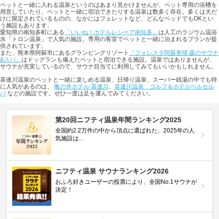
ペットと一緒に入れる温泉というのはあまり見かけませんが、ペット専用の浴槽を
用意していたり、ペットと一緒に宿泊できたりする温泉は数多く存在。多くは犬だ
けに限定されているものの、なかにはフェレットなど、どんなペッドでもOKとい
う施設もあります。
愛知県の南知多町にある
「いいね！ホテルレシーア南知多」
は人工のラジウム温浴
水「トロン温泉」で人気の施設。専用の客室でペットと一緒に泊まれるプランが提
供されています。
また、熊本県阿蘇市にあるグランピングリゾート
「フォレスタ阿蘇車帰 森のサウナ
&スパ」
はドッグランも備えたペットと宿泊できる施設。温泉ではありませんが、
サウナが充実しているので、サウナ目当てに利用してみてもいいかもしれません。
喜連川温泉のペットと一緒に楽しめる温泉、日帰り温泉、スーパー銭湯の中でも特
に人気があるのは、
亀の井ホテル 喜連川
、
喜連川温泉 ゴルフ＆ホテルベルセル
バ
などの施設です。ぜひ一度は足を運んでみてください。
第20回ニフティ温泉年間ランキング2025
全国約2.2万件の中から頂点に選ばれた、2025年の人
気施設は…
ニフティ温泉 サウナランキング2026
おふろ好きユーザーの投票により、全国No.1サウナが
決定！