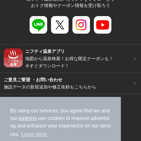
おトク情報やクーポン情報を受け取ろう
ニフティ温泉アプリ
地図から温泉検索！お得な限定クーポンも！
今すぐダウンロード！
ご意見ご要望 ・お問い合わせ
施設データの新規追加や修正依頼もこちらから
スマートフォン
/
PC
加盟店募集（資料請求）
広告出稿のご案内
By using our services, you agree that we and
our
partners
use cookies to improve advertisi
利用規約
ライフスタイルMEMBERS+規約
ng and enhance your experience on our servi
特定商取引法に基づく表記
ヘルプ
採用情報
ces.
Learn more
運営会社
個人情報保護ポリシー