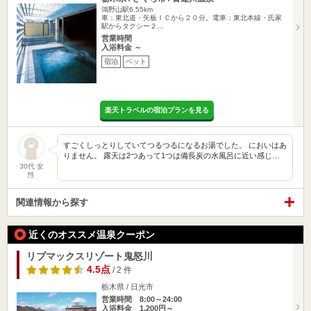
鴻野山駅6.55km
車：東北道・矢板ＩＣから２０分。電車：東北本線・氏家
駅からタクシー２…
営業時間
入浴料金 ～
宿泊
ペット
楽天トラベルの宿泊プランを見る
すごくしっとりしていてつるつるになるお湯でした。 においはあ
りません。 露天は2つあって1つは備長炭の水風呂に近い感じ…
30代 女
性
関連情報から探す
近くのオススメ温泉クーポン
リブマックスリゾート鬼怒川
4.5点
/ 2 件
栃木県 / 日光市
営業時間 8:00～24:00
入浴料金 1,200円～