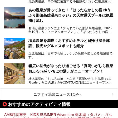
鬼怒川温泉。その南に位置する小佐越の川沿いに絶景露天風
そんな「大江戸温泉物語Premium 鬼怒川観光ホテル」の魅
呂と本格サウナが自慢の「さぷらす」はあります。
力を詳しく紹介しちゃいます。
あの温泉が帰ってきた！「ほったらかしの宿 ゆう
こだわりのサウナ、掛け流しの水風呂、天然温泉の露天風
ふり那須高雄温泉ロッジ」の天空露天プールは絶景
呂、食事処、休憩室など備えて、決して大規模施設ではあり
───
ませんが、鬼怒川温泉観光の行き帰りに、はたまたサウナで
掛け流し
提供元：大江戸温泉物語ホテルズ＆リゾーツ株式会社【P
一日リフレッシュするための目的地に！ぜひオススメしたい
R】
スポットです。時間制限も無いので1人1,500円でひがな一
名湯と温泉ファンによく知られていた那須高雄温泉。2025
この記事は大江戸温泉物語Premium 鬼怒川観光ホテルのPR
日サウナや温泉を楽しんでお昼も食べてごろごろできちゃい
年10月にリニューアルオープンして「ほったらかしの宿 ゆ
記事です。
ますよ。
うふり那須高雄温泉ロッジ」として新たなスタートを切りま
した。
塩原温泉を満喫！おすすめホテルと日帰り温泉施
那須湯本の温泉街から少し離れた静かな環境、一軒宿ゆえに
設、観光やグルメスポットも紹介
許される露天風呂からの絶景、日帰り入浴や素泊まりで気楽
に温泉が楽しめるこちらのお宿をさっそく取材してきまし
塩原温泉は、日本でも珍しい6つの泉質を楽しめる温泉郷で
た。
す。
2名1室利用で1人あたり4,500円～と、思い立ったらすぐに
泊まりに行かれるお手頃価格も嬉しいです。
栃木県の北部にある箒川のほとりに11の温泉地が点在し、
───
幅広い世代がゆったり過ごせる「真岡いがしら温泉
古くから多くの人々から癒やしの場として愛されてきまし
提供元：アイコニア・ホスピタリティ株式会社【PR】
おふろcafé いちごの湯」がニューオープン！
た。
この記事はほったらかしの宿 ゆうふり那須高雄温泉ロッジ
のPR記事です。
栃木県初の「おふろcafé」となる「真岡いがしら温泉 おふ
温泉に加えて、豊かな自然を感じられる観光スポットや、こ
ろcafé いちごの湯」が2025年3月27日にニューオープンす
こでしか味わえないご当地グルメなど、多彩な魅力がある北
るとのことで、プレオープン期間に早速訪問。
関東の人気温泉地です。
メインとなる天然温泉のお風呂をはじめ、リラックスエリア
ニフティ温泉ニュースTOPへ
やキッズエリア、カフェレストランなど、施設の隅々までチ
ェックしてきました！
この記事では、塩原温泉の概要や魅力とともに、おすすめの
おすすめのアクティビティ情報
宿泊施設と観光・グルメスポット、日帰り温泉を順に紹介し
ます。
AM8時調布発 KIDS SUMMER Adventure 栃木編（タガメ、ガム
塩原温泉で、いつもの温泉旅行とは一味違う旅行体験をして