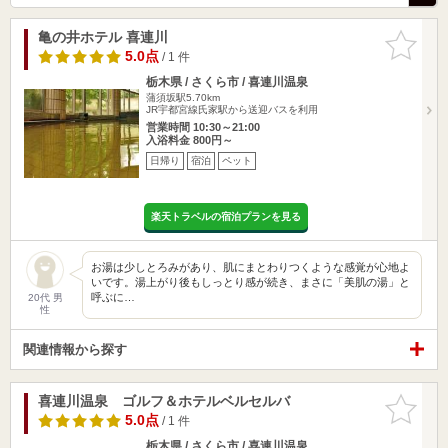
亀の井ホテル 喜連川
お気に入
りに追加
5.0点
/ 1 件
栃木県 / さくら市 / 喜連川温泉
蒲須坂駅5.70km
JR宇都宮線氏家駅から送迎バスを利用
営業時間 10:30～21:00
入浴料金 800円～
日帰り
宿泊
ペット
楽天トラベルの宿泊プランを見る
お湯は少しとろみがあり、肌にまとわりつくような感覚が心地よ
いです。湯上がり後もしっとり感が続き、まさに「美肌の湯」と
呼ぶに…
20代 男
性
関連情報から探す
喜連川温泉 ゴルフ＆ホテルベルセルバ
お気に入
りに追加
5.0点
/ 1 件
栃木県 / さくら市 / 喜連川温泉