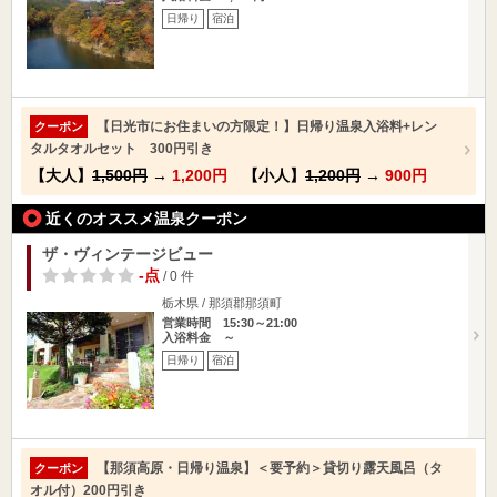
日帰り
宿泊
【日光市にお住まいの方限定！】日帰り温泉入浴料+レン
クーポン
タルタオルセット 300円引き
【大人】
1,500円
→
1,200円
【小人】
1,200円
→
900円
近くのオススメ温泉クーポン
ザ・ヴィンテージビュー
-点
/ 0 件
栃木県 / 那須郡那須町
営業時間 15:30～21:00
入浴料金 ～
日帰り
宿泊
【那須高原・日帰り温泉】＜要予約＞貸切り露天風呂（タ
クーポン
オル付）200円引き