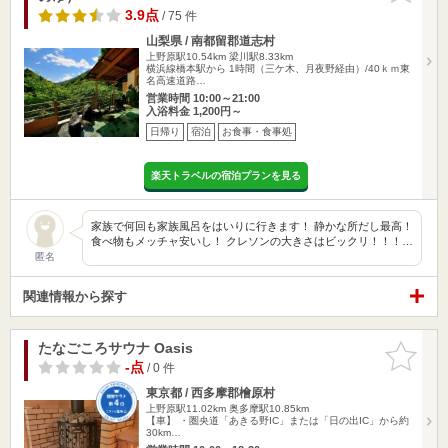
3.9点
/ 75 件
山梨県 / 南都留郡道志村
上野原駅10.54km
梁川駅8.33km
横浜線橋本駅から 1時間（三ケ木、月夜野経由）/40ｋｍ東
名高速道路…
営業時間 10:00～21:00
入浴料金 1,200円～
日帰り
宿泊
お食事・食事処
楽天トラベルの宿泊プランを見る
家族で何回も家族風呂をはいりに行きます！ 静かな所だし最高！
食べ物もメッチャ安いし！ クレソンの大きさはビックリ！！！…
匿名
関連情報から探す
たなごころサウナ Oasis
お気に入
りに追加
-点
/ 0 件
東京都 / 西多摩郡檜原村
上野原駅11.02km
奥多摩駅10.85km
【車】 ・圏央道「あきる野IC」または「日の出IC」から約
30km…