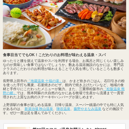
食事目当てでもOK！こだわりのお料理が味わえる温泉・スパ
ゆったりと腰を据えて温泉やスパを利用する場合、お風呂と同じくらい楽しみ
なのが美味しい食事ではないでしょうか。数ある温浴施設のなかには、専門店
クラスのこだわりのお料理が味わえることで人気を博しているところも数多く
あります。
長野県上田市の
「地蔵温泉 十福の湯」
は、かまど炊きのごはん、石臼引きの粉
を使った手打ち蕎麦、石釜焼きのピザ、館内で焼き上げたパンなど、地域の食
材と手作りにこだわったメニューが魅力。また、三重県松阪市の
「松阪温泉 熊
野の郷」
では、熊本阿蘇の大自然のなかにある牧場で生産から流通まで一貫管
理された上質なお肉のステーキやハンバーグが楽しめます。
上野原駅の食事が楽しめる温泉、日帰り温泉、スーパー銭湯の中でも特に人気
があるのは、
新湯治場 秋山温泉
、
陣谷温泉
、
藤野やまなみ温泉
などの施設で
す。ぜひ一度は足を運んでみてください。