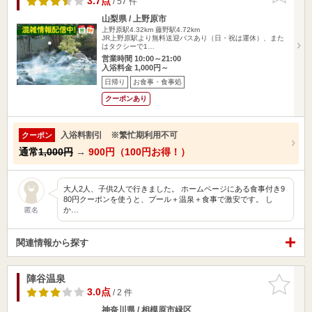
3.7点
/ 57 件
山梨県 / 上野原市
上野原駅4.32km
藤野駅4.72km
JR上野原駅より無料送迎バスあり（日・祝は運休）、また
はタクシーで1…
営業時間 10:00～21:00
入浴料金 1,000円～
日帰り
お食事・食事処
クーポンあり
入浴料割引 ※繁忙期利用不可
クーポン
通常
1,000円
→
900円（100円お得！）
大人2人、子供2人で行きました。 ホームページにある食事付き9
80円クーポンを使うと、プール＋温泉＋食事で激安です。 し
か…
匿名
関連情報から探す
陣谷温泉
お気に入
りに追加
3.0点
/ 2 件
神奈川県 / 相模原市緑区