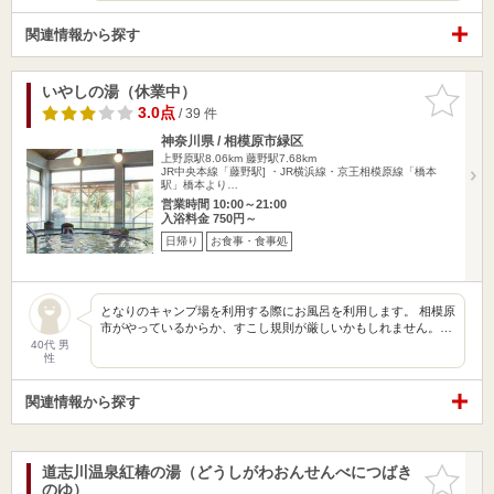
関連情報から探す
いやしの湯（休業中）
お気に入
りに追加
3.0点
/ 39 件
神奈川県 / 相模原市緑区
上野原駅8.06km
藤野駅7.68km
JR中央本線「藤野駅] ・JR横浜線・京王相模原線「橋本
駅」橋本より…
営業時間 10:00～21:00
入浴料金 750円～
日帰り
お食事・食事処
となりのキャンプ場を利用する際にお風呂を利用します。 相模原
市がやっているからか、すこし規則が厳しいかもしれません。…
40代 男
性
関連情報から探す
道志川温泉紅椿の湯（どうしがわおんせんべにつばき
お気に入
のゆ）
りに追加