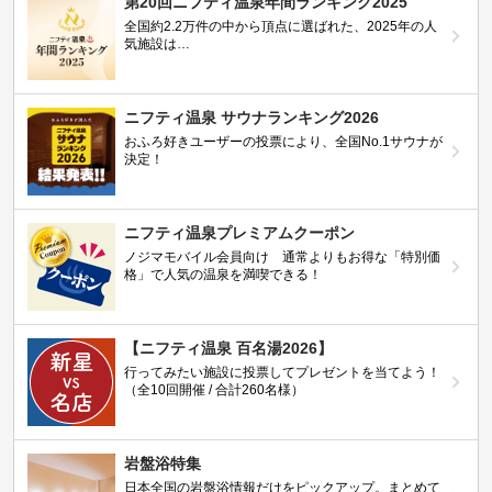
第20回ニフティ温泉年間ランキング2025
全国約2.2万件の中から頂点に選ばれた、2025年の人
気施設は…
ニフティ温泉 サウナランキング2026
おふろ好きユーザーの投票により、全国No.1サウナが
決定！
ニフティ温泉プレミアムクーポン
ノジマモバイル会員向け 通常よりもお得な「特別価
格」で人気の温泉を満喫できる！
【ニフティ温泉 百名湯2026】
行ってみたい施設に投票してプレゼントを当てよう！
（全10回開催 / 合計260名様）
岩盤浴特集
日本全国の岩盤浴情報だけをピックアップ。まとめて