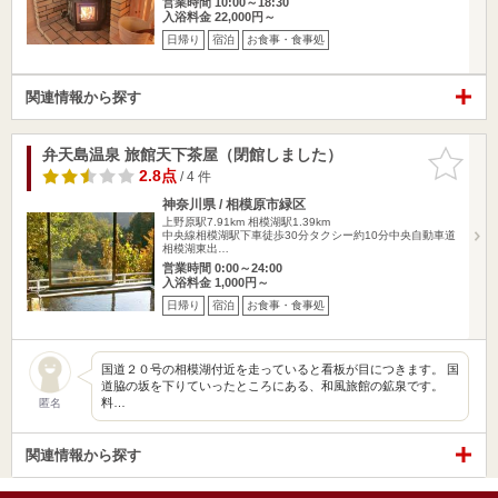
営業時間 10:00～18:30
入浴料金 22,000円～
日帰り
宿泊
お食事・食事処
関連情報から探す
弁天島温泉 旅館天下茶屋（閉館しました）
お気に入
りに追加
2.8点
/ 4 件
神奈川県 / 相模原市緑区
上野原駅7.91km
相模湖駅1.39km
中央線相模湖駅下車徒歩30分タクシー約10分中央自動車道
相模湖東出…
営業時間 0:00～24:00
入浴料金 1,000円～
日帰り
宿泊
お食事・食事処
国道２０号の相模湖付近を走っていると看板が目につきます。 国
道脇の坂を下りていったところにある、和風旅館の鉱泉です。
料…
匿名
関連情報から探す