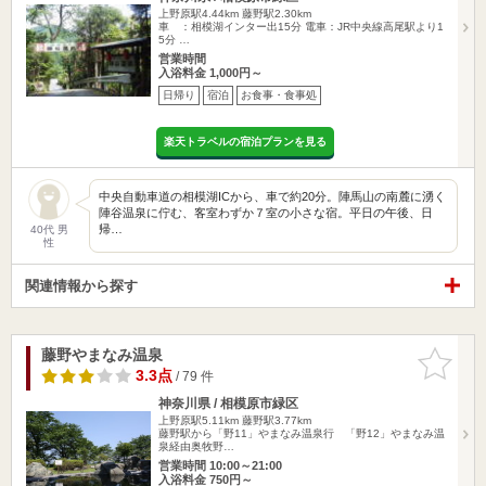
上野原駅4.44km
藤野駅2.30km
車 ：相模湖インター出15分 電車：JR中央線高尾駅より1
5分 …
営業時間
入浴料金 1,000円～
日帰り
宿泊
お食事・食事処
楽天トラベルの宿泊プランを見る
中央自動車道の相模湖ICから、車で約20分。陣馬山の南麓に湧く
陣谷温泉に佇む、客室わずか７室の小さな宿。平日の午後、日
帰…
40代 男
性
関連情報から探す
藤野やまなみ温泉
お気に入
りに追加
3.3点
/ 79 件
神奈川県 / 相模原市緑区
上野原駅5.11km
藤野駅3.77km
藤野駅から「野11」やまなみ温泉行 「野12」やまなみ温
泉経由奥牧野…
営業時間 10:00～21:00
入浴料金 750円～