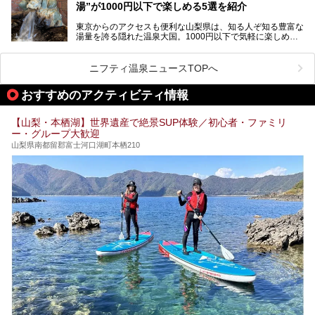
湯”が1000円以下で楽しめる5選を紹介
す。
「はやぶさ温泉」が多くの人を惹きつける理由を詳しく解説
東京からのアクセスも便利な山梨県は、知る人ぞ知る豊富な
します。
湯量を誇る隠れた温泉大国。1000円以下で気軽に楽しめ
る、極上の源泉かけ流し日帰り温泉が点在しています。しか
も、これからの季節に嬉しい、じんわりと体の芯まで温ま
る“ぬる湯”が豊富なのも魅力。今回は、湯質も抜群で心ゆく
ニフティ温泉ニュースTOPへ
までリラックスできる山梨のお得な日帰り温泉を、実際体験
した感想と共に紹介します。
おすすめのアクティビティ情報
※ぬる湯とは35℃～39℃程度の体温に近いぬるめ温泉のこ
とです。
【山梨・本栖湖】世界遺産で絶景SUP体験／初心者・ファミリ
ー・グループ大歓迎
山梨県南都留郡富士河口湖町本栖210