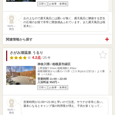
日帰り
お食事・食事処
丘の上なので露天風呂には囲いが無く、露天風呂に隣接する芝生
の広場のお陰で非常に開放感あふれています。また露天風呂は桜
並木に…
50代～
男性
関連情報から探す
さがみ湖温泉 うるり
お気に入
りに追加
4.2点
/ 25 件
神奈川県 / 相模原市緑区
上野原駅7.91km
相模湖駅1.95km
相模湖駅前から1番のバス停（三ケ木(みかげ)行き）より乗
車（バス8分…
営業時間 11:00～22:00
入浴料金 950円～
日帰り
お食事・食事処
営業時間が11:00〜21:00と早いので注意。サウナが非常に良い。
週末になるとキャンプ場の利用客が増え、子供が多くなって…
50代～
男性