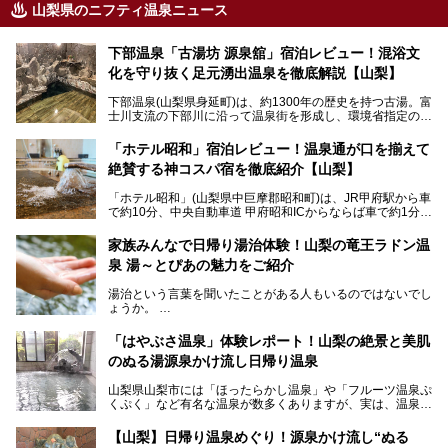
山梨県のニフティ温泉ニュース
下部温泉「古湯坊 源泉舘」宿泊レビュー！混浴文
化を守り抜く足元湧出温泉を徹底解説【山梨】
下部温泉(山梨県身延町)は、約1300年の歴史を持つ古湯。富
士川支流の下部川に沿って温泉街を形成し、環境省指定の国
民保養温泉地でもあります。
中でも「古湯坊 源泉舘」は、戦国時代に武田信玄公も療養
「ホテル昭和」宿泊レビュー！温泉通が口を揃えて
したと伝えられる名湯の宿。最大の特徴は、令和の現代にお
絶賛する神コスパ宿を徹底紹介【山梨】
いても混浴文化が守られ、老若男女の分け隔て一切無く温泉
入浴を楽しめる点。全国的に混浴温泉は年々少しずつ減少傾
「ホテル昭和」(山梨県中巨摩郡昭和町)は、JR甲府駅から車
向にありますが、「古湯坊 源泉舘」では本来あるべき混浴
で約10分、中央自動車道 甲府昭和ICからならば車で約1分の
の姿が保たれている点に注目すべきでしょう。
場所にあるビジネスホテル。2名1室で1名あたり4,000円台
から、一人泊でも6,000円台から宿泊可能です。
今回は足元湧出の混浴温泉である「かくし湯大岩風呂」をは
家族みんなで日帰り湯治体験！山梨の竜王ラドン温
じめ、湯治棟である「別館神泉」を中心に「古湯坊 源泉
泉 湯～とぴあの魅力をご紹介
しかし、最大の魅力は“温泉そのもの”でしょう。自家源泉を
舘」の全貌を徹底紹介します。
所有し、豪快に源泉かけ流しで提供。泡付きのある重曹泉系
湯治という言葉を聞いたことがある人もいるのではないでし
統の単純温泉は、入浴すると実にサッパリ爽快。日帰り入浴
ょうか。
不可なこともあり、全国の温泉ファンがこの温泉を求めて
「ホテル昭和」へ宿泊します。この価格帯のビジネスホテル
なかなか体験できない、湯治体験が日帰りでできる温浴施設
では循環濾過の沸かし湯が一般的ですが、ここは本物の極上
「はやぶさ温泉」体験レポート！山梨の絶景と美肌
が山梨にあります。
温泉。まさに価格破壊と言えるクオリティです。
のぬる湯源泉かけ流し日帰り温泉
家族みんなで楽しめる、山梨県の「竜王ラドン温泉 湯～と
今回は筆者自ら宿泊し、「ホテル昭和」の温泉をはじめ、客
山梨県山梨市には「ほったらかし温泉」や「フルーツ温泉ぷ
ぴあ」の魅力をご紹介します。
室や無料朝食などをご紹介。温泉通が口を揃えて絶賛する神
くぷく」など有名な温泉が数多くありますが、実は、温泉マ
コスパ宿の全貌を徹底解説します！
ニアがわざわざ遠方から足を運ぶ極上の日帰り温泉もあるん
───
です。今回紹介する「はやぶさ温泉」も、そのひとつ。温泉
提供元：株式会社湯ーとぴあ【PR】
【山梨】日帰り温泉めぐり！源泉かけ流し“ぬる
はもちろん、絶景や地元食材を活かしたグルメも堪能できま
この記事は株式会社湯ーとぴあのPRレポート記事です。