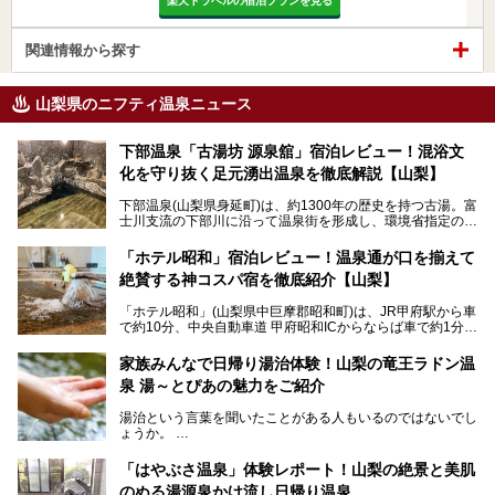
楽天トラベルの宿泊プランを見る
関連情報から探す
山梨県のニフティ温泉ニュース
下部温泉「古湯坊 源泉舘」宿泊レビュー！混浴文
化を守り抜く足元湧出温泉を徹底解説【山梨】
下部温泉(山梨県身延町)は、約1300年の歴史を持つ古湯。富
士川支流の下部川に沿って温泉街を形成し、環境省指定の国
民保養温泉地でもあります。
中でも「古湯坊 源泉舘」は、戦国時代に武田信玄公も療養
「ホテル昭和」宿泊レビュー！温泉通が口を揃えて
したと伝えられる名湯の宿。最大の特徴は、令和の現代にお
絶賛する神コスパ宿を徹底紹介【山梨】
いても混浴文化が守られ、老若男女の分け隔て一切無く温泉
入浴を楽しめる点。全国的に混浴温泉は年々少しずつ減少傾
「ホテル昭和」(山梨県中巨摩郡昭和町)は、JR甲府駅から車
向にありますが、「古湯坊 源泉舘」では本来あるべき混浴
で約10分、中央自動車道 甲府昭和ICからならば車で約1分の
の姿が保たれている点に注目すべきでしょう。
場所にあるビジネスホテル。2名1室で1名あたり4,000円台
から、一人泊でも6,000円台から宿泊可能です。
今回は足元湧出の混浴温泉である「かくし湯大岩風呂」をは
家族みんなで日帰り湯治体験！山梨の竜王ラドン温
じめ、湯治棟である「別館神泉」を中心に「古湯坊 源泉
泉 湯～とぴあの魅力をご紹介
しかし、最大の魅力は“温泉そのもの”でしょう。自家源泉を
舘」の全貌を徹底紹介します。
所有し、豪快に源泉かけ流しで提供。泡付きのある重曹泉系
湯治という言葉を聞いたことがある人もいるのではないでし
統の単純温泉は、入浴すると実にサッパリ爽快。日帰り入浴
ょうか。
不可なこともあり、全国の温泉ファンがこの温泉を求めて
「ホテル昭和」へ宿泊します。この価格帯のビジネスホテル
なかなか体験できない、湯治体験が日帰りでできる温浴施設
では循環濾過の沸かし湯が一般的ですが、ここは本物の極上
「はやぶさ温泉」体験レポート！山梨の絶景と美肌
が山梨にあります。
温泉。まさに価格破壊と言えるクオリティです。
のぬる湯源泉かけ流し日帰り温泉