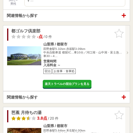
50代～
男性
関連情報から探す
都ゴルフ倶楽部
お気に入
りに追加
-点
/ 0 件
山梨県 / 都留市
田野倉駅5.32km
赤坂駅3.09km
中央自動車道 都留IC…車10分／河口湖・山中湖・富士急…
車30～4…
営業時間
入浴料金 ～
宿泊
お食事・食事処
楽天トラベルの宿泊プランを見る
関連情報から探す
芭蕉 月待ちの湯
お気に入
りに追加
3.8点
/ 20 件
山梨県 / 都留市
田野倉駅5.64km
禾生駅4.00km