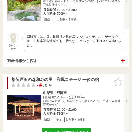
富士急行都留市駅から芭蕉月待ちの湯行きバスで15分終点
下車徒歩すぐ中…
営業時間 10:00～21:00
入浴料金 720円～
日帰り
お食事・食事処
都留市には、良い日帰り温泉が二つありますが、ここが一番で
す。山梨県郡内地域でも一番です。 良いところ①コスパが良い(7
2…
50代～
男性
関連情報から探す
都留戸沢の森和みの里 和風コテージ 一位の宿
お気に入
りに追加
-点
/ 0 件
山梨県 / 都留市
田野倉駅6.61km
禾生駅4.89km
お車で→最寄IC、都留ICからお車で約20分。バスで→都留
市駅からバ…
営業時間 10:00～21:00
入浴料金 720円～
日帰り
宿泊
お食事・食事処