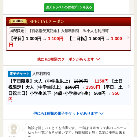
楽天トラベルの宿泊プランを見る
【百名湯受賞記念】入館料割引 ※小人も利用可
期間限定
【平日】
1,300円
→
1,100円
【土日祝】
1,500円
→
1,300
円
他にも1種類のクーポンがあります
入館料割引
電子チケット
【平日限定】大人（中学生以上）
1300円
→
1150円
【土日
祝限定】大人（中学生以上）
1500円
→
1350円
【平日、土
日祝全日】小学生以下（4歳~小学校6年生）
500円
→
350
円
他にも1種類の電子チケットがあります
施設は新しいくとても清潔です。 一階より道カフェ奥のスペース
ゆったり寛げる所が良いです。時間制限も無く気楽に滞在出来ま
す…