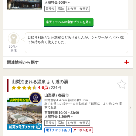
入浴料金 600円～
日帰り
宿泊
お食事・食事処
楽天トラベルの宿泊プランを見る
日帰り利用だと休憩室などありませんが、シャワーがドバドバ出
て気持ち良く使えました。
50代～
男性
関連情報から探す
山梨泊まれる温泉 より道の湯
お気に入
りに追加
4.6点
/ 234 件
山梨県 / 都留市
田野倉駅4.47km
都留市駅106m
車でお越しの場合 中央自動車道「都留IC」より約２分 電
車でお越…
営業時間 10:00～23:00
入浴料金 1,300円～
日帰り
宿泊
お食事・食事処
電子チケットあり
クーポンあり