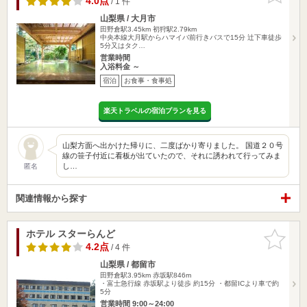
4.0点
/ 1 件
山梨県 / 大月市
田野倉駅3.45km
初狩駅2.79km
中央本線大月駅からハマイバ前行きバスで15分 辻下車徒歩
5分又はタク…
営業時間
入浴料金 ～
宿泊
お食事・食事処
楽天トラベルの宿泊プランを見る
山梨方面へ出かけた帰りに、二度ばかり寄りました。 国道２０号
線の笹子付近に看板が出ていたので、それに誘われて行ってみま
し…
匿名
関連情報から探す
ホテル スターらんど
お気に入
りに追加
4.2点
/ 4 件
山梨県 / 都留市
田野倉駅3.95km
赤坂駅846m
・富士急行線 赤坂駅より徒歩 約15分 ・都留ICより車で約
5分
営業時間 9:00～24:00