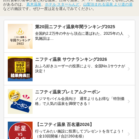
があるのは、
真木温泉
、
ホテル スターらんど
、
山梨泊まれる温泉 より道の湯
などの施設です。ぜひ一度は足を運んでみてください。
第20回ニフティ温泉年間ランキング2025
全国約2.2万件の中から頂点に選ばれた、2025年の人
気施設は…
ニフティ温泉 サウナランキング2026
おふろ好きユーザーの投票により、全国No.1サウナが
決定！
ニフティ温泉プレミアムクーポン
ノジマモバイル会員向け 通常よりもお得な「特別価
格」で人気の温泉を満喫できる！
【ニフティ温泉 百名湯2026】
行ってみたい施設に投票してプレゼントを当てよう！
（全10回開催 / 合計260名様）