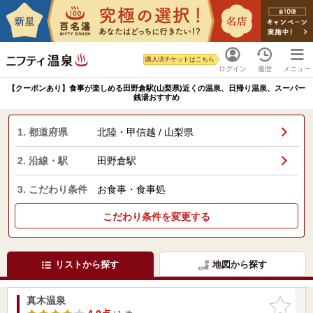
購入済チケットはこちら
ログイン
履歴
メニュー
【クーポンあり】食事が楽しめる田野倉駅(山梨県)近くの温泉、日帰り温泉、スーパー
銭湯おすすめ
1. 都道府県
北陸・甲信越 / 山梨県
2. 沿線・駅
田野倉駅
3. こだわり条件
お食事・食事処
こだわり条件を変更する
リストから探す
地図から探す
真木温泉
お気に入
りに追加