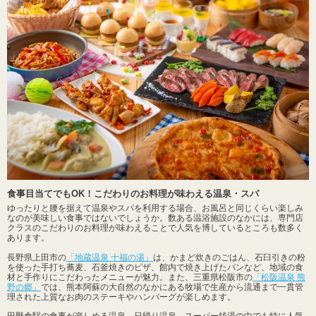
食事目当てでもOK！こだわりのお料理が味わえる温泉・スパ
ゆったりと腰を据えて温泉やスパを利用する場合、お風呂と同じくらい楽しみ
なのが美味しい食事ではないでしょうか。数ある温浴施設のなかには、専門店
クラスのこだわりのお料理が味わえることで人気を博しているところも数多く
あります。
長野県上田市の
「地蔵温泉 十福の湯」
は、かまど炊きのごはん、石臼引きの粉
を使った手打ち蕎麦、石釜焼きのピザ、館内で焼き上げたパンなど、地域の食
材と手作りにこだわったメニューが魅力。また、三重県松阪市の
「松阪温泉 熊
野の郷」
では、熊本阿蘇の大自然のなかにある牧場で生産から流通まで一貫管
理された上質なお肉のステーキやハンバーグが楽しめます。
田野倉駅の食事が楽しめる温泉、日帰り温泉、スーパー銭湯の中でも特に人気