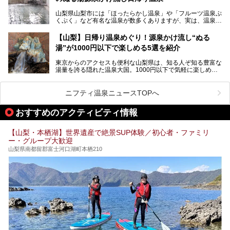
家族みんなで楽しめる、山梨県の「竜王ラドン温泉 湯～と
今回は筆者自ら宿泊し、「ホテル昭和」の温泉をはじめ、客
山梨県山梨市には「ほったらかし温泉」や「フルーツ温泉ぷ
ぴあ」の魅力をご紹介します。
室や無料朝食などをご紹介。温泉通が口を揃えて絶賛する神
くぷく」など有名な温泉が数多くありますが、実は、温泉マ
コスパ宿の全貌を徹底解説します！
ニアがわざわざ遠方から足を運ぶ極上の日帰り温泉もあるん
───
です。今回紹介する「はやぶさ温泉」も、そのひとつ。温泉
提供元：株式会社湯ーとぴあ【PR】
【山梨】日帰り温泉めぐり！源泉かけ流し“ぬる
はもちろん、絶景や地元食材を活かしたグルメも堪能できま
この記事は株式会社湯ーとぴあのPRレポート記事です。
湯”が1000円以下で楽しめる5選を紹介
す。
「はやぶさ温泉」が多くの人を惹きつける理由を詳しく解説
東京からのアクセスも便利な山梨県は、知る人ぞ知る豊富な
します。
湯量を誇る隠れた温泉大国。1000円以下で気軽に楽しめ
る、極上の源泉かけ流し日帰り温泉が点在しています。しか
も、これからの季節に嬉しい、じんわりと体の芯まで温ま
る“ぬる湯”が豊富なのも魅力。今回は、湯質も抜群で心ゆく
ニフティ温泉ニュースTOPへ
までリラックスできる山梨のお得な日帰り温泉を、実際体験
した感想と共に紹介します。
おすすめのアクティビティ情報
※ぬる湯とは35℃～39℃程度の体温に近いぬるめ温泉のこ
とです。
【山梨・本栖湖】世界遺産で絶景SUP体験／初心者・ファミリ
ー・グループ大歓迎
山梨県南都留郡富士河口湖町本栖210