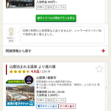
入浴料金 600円～
日帰り
宿泊
カップル
楽天トラベルの宿泊プランを見る
日帰り利用だと休憩室などありませんが、シャワーがドバドバ出
て気持ち良く使えました。
50代～
男性
関連情報から探す
山梨泊まれる温泉 より道の湯
お気に入
りに追加
4.6点
/ 234 件
山梨県 / 都留市
田野倉駅4.47km
都留市駅106m
車でお越しの場合 中央自動車道「都留IC」より約２分 電
車でお越…
営業時間 10:00～23:00
入浴料金 1,300円～
日帰り
宿泊
カップル
電子チケットあり
クーポンあり