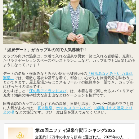
「温泉デート」がカップルの間で人気沸騰中！
カップル向けの温泉は、水着で入れる温泉や男女一緒に入れる岩盤浴、充実し
たリラクゼーションスペースやレストラン……など、カップルでも1日楽しめる
ようになっています！
デートの名所・横浜みなとみらい駅から徒歩5分の
「横浜みなとみらい 万葉倶
楽部」
では、素敵な浴衣や甚平を着て、都会にいながらも旅情気分を味わうこ
とができます。屋上足湯からはコスモワールドの観覧車を一望でき、カップル
にぴったりの温泉です。
えのすぱこと「
江の島アイランドスパ
」は、水着を着て楽しめるスパエリアが
充実！湘南の海や雄大な富士山などロケーションも抜群です。
田野倉駅のカップルにおすすめの温泉、日帰り温泉、スーパー銭湯の中でも特
に人気があるのは、
真木温泉
、
ホテル スターらんど
、
山梨泊まれる温泉 より
道の湯
などの施設です。ぜひ一度は足を運んでみてください。
第20回ニフティ温泉年間ランキング2025
全国約2.2万件の中から頂点に選ばれた、2025年の人