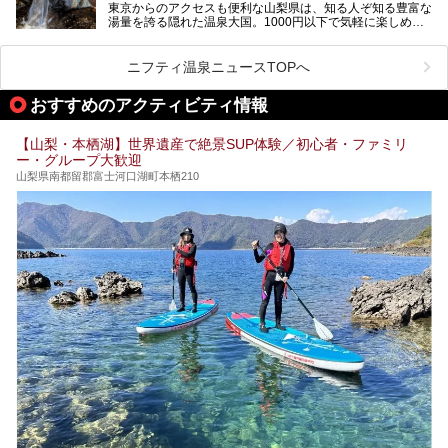
東京からのアクセスも便利な山梨県は、知る人ぞ知る豊富な
します。
湯量を誇る隠れた温泉大国。1000円以下で気軽に楽しめ
る、極上の源泉かけ流し日帰り温泉が点在しています。しか
も、これからの季節に嬉しい、じんわりと体の芯まで温ま
る“ぬる湯”が豊富なのも魅力。今回は、湯質も抜群で心ゆく
ニフティ温泉ニュースTOPへ
までリラックスできる山梨のお得な日帰り温泉を、実際体験
した感想と共に紹介します。
おすすめのアクティビティ情報
※ぬる湯とは35℃～39℃程度の体温に近いぬるめ温泉のこ
とです。
【山梨・本栖湖】世界遺産で絶景SUP体験／初心者・ファミリ
ー・グループ大歓迎
山梨県南都留郡富士河口湖町本栖210