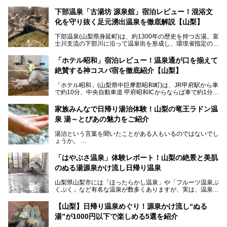
下部温泉「古湯坊 源泉舘」宿泊レビュー！混浴文
化を守り抜く足元湧出温泉を徹底解説【山梨】
下部温泉(山梨県身延町)は、約1300年の歴史を持つ古湯。富
士川支流の下部川に沿って温泉街を形成し、環境省指定の国
民保養温泉地でもあります。
中でも「古湯坊 源泉舘」は、戦国時代に武田信玄公も療養
「ホテル昭和」宿泊レビュー！温泉通が口を揃えて
したと伝えられる名湯の宿。最大の特徴は、令和の現代にお
絶賛する神コスパ宿を徹底紹介【山梨】
いても混浴文化が守られ、老若男女の分け隔て一切無く温泉
入浴を楽しめる点。全国的に混浴温泉は年々少しずつ減少傾
「ホテル昭和」(山梨県中巨摩郡昭和町)は、JR甲府駅から車
向にありますが、「古湯坊 源泉舘」では本来あるべき混浴
で約10分、中央自動車道 甲府昭和ICからならば車で約1分の
の姿が保たれている点に注目すべきでしょう。
場所にあるビジネスホテル。2名1室で1名あたり4,000円台
から、一人泊でも6,000円台から宿泊可能です。
今回は足元湧出の混浴温泉である「かくし湯大岩風呂」をは
家族みんなで日帰り湯治体験！山梨の竜王ラドン温
じめ、湯治棟である「別館神泉」を中心に「古湯坊 源泉
泉 湯～とぴあの魅力をご紹介
しかし、最大の魅力は“温泉そのもの”でしょう。自家源泉を
舘」の全貌を徹底紹介します。
所有し、豪快に源泉かけ流しで提供。泡付きのある重曹泉系
湯治という言葉を聞いたことがある人もいるのではないでし
統の単純温泉は、入浴すると実にサッパリ爽快。日帰り入浴
ょうか。
不可なこともあり、全国の温泉ファンがこの温泉を求めて
「ホテル昭和」へ宿泊します。この価格帯のビジネスホテル
なかなか体験できない、湯治体験が日帰りでできる温浴施設
では循環濾過の沸かし湯が一般的ですが、ここは本物の極上
「はやぶさ温泉」体験レポート！山梨の絶景と美肌
が山梨にあります。
温泉。まさに価格破壊と言えるクオリティです。
のぬる湯源泉かけ流し日帰り温泉
家族みんなで楽しめる、山梨県の「竜王ラドン温泉 湯～と
今回は筆者自ら宿泊し、「ホテル昭和」の温泉をはじめ、客
山梨県山梨市には「ほったらかし温泉」や「フルーツ温泉ぷ
ぴあ」の魅力をご紹介します。
室や無料朝食などをご紹介。温泉通が口を揃えて絶賛する神
くぷく」など有名な温泉が数多くありますが、実は、温泉マ
コスパ宿の全貌を徹底解説します！
ニアがわざわざ遠方から足を運ぶ極上の日帰り温泉もあるん
───
です。今回紹介する「はやぶさ温泉」も、そのひとつ。温泉
提供元：株式会社湯ーとぴあ【PR】
【山梨】日帰り温泉めぐり！源泉かけ流し“ぬる
はもちろん、絶景や地元食材を活かしたグルメも堪能できま
この記事は株式会社湯ーとぴあのPRレポート記事です。
湯”が1000円以下で楽しめる5選を紹介
す。
「はやぶさ温泉」が多くの人を惹きつける理由を詳しく解説