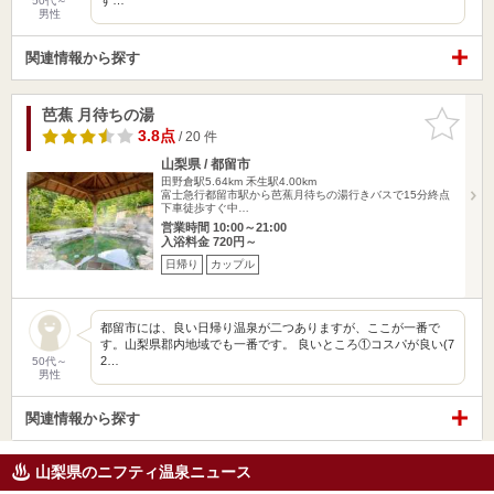
50代～
男性
関連情報から探す
芭蕉 月待ちの湯
お気に入
りに追加
3.8点
/ 20 件
山梨県 / 都留市
田野倉駅5.64km
禾生駅4.00km
富士急行都留市駅から芭蕉月待ちの湯行きバスで15分終点
下車徒歩すぐ中…
営業時間 10:00～21:00
入浴料金 720円～
日帰り
カップル
都留市には、良い日帰り温泉が二つありますが、ここが一番で
す。山梨県郡内地域でも一番です。 良いところ①コスパが良い(7
2…
50代～
男性
関連情報から探す
山梨県のニフティ温泉ニュース