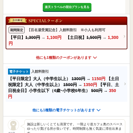
楽天トラベルの宿泊プランを見る
【百名湯受賞記念】入館料割引 ※小人も利用可
期間限定
【平日】
1,300円
→
1,100円
【土日祝】
1,500円
→
1,300
円
他にも1種類のクーポンがあります
入館料割引
電子チケット
【平日限定】大人（中学生以上）
1300円
→
1150円
【土日
祝限定】大人（中学生以上）
1500円
→
1350円
【平日、土
日祝全日】小学生以下（4歳~小学校6年生）
500円
→
350
円
他にも1種類の電子チケットがあります
施設は新しいくとても清潔です。 一階より道カフェ奥のスペース
ゆったり寛げる所が良いです。時間制限も無く気楽に滞在出来ま
す…