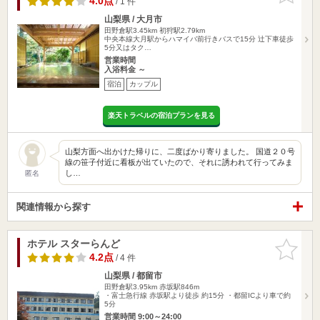
4.0点
/ 1 件
山梨県 / 大月市
田野倉駅3.45km
初狩駅2.79km
中央本線大月駅からハマイバ前行きバスで15分 辻下車徒歩
5分又はタク…
営業時間
入浴料金 ～
宿泊
カップル
楽天トラベルの宿泊プランを見る
山梨方面へ出かけた帰りに、二度ばかり寄りました。 国道２０号
線の笹子付近に看板が出ていたので、それに誘われて行ってみま
し…
匿名
関連情報から探す
ホテル スターらんど
お気に入
りに追加
4.2点
/ 4 件
山梨県 / 都留市
田野倉駅3.95km
赤坂駅846m
・富士急行線 赤坂駅より徒歩 約15分 ・都留ICより車で約
5分
営業時間 9:00～24:00