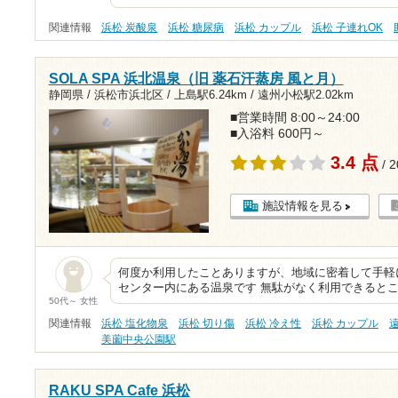
関連情報
浜松 炭酸泉
浜松 糖尿病
浜松 カップル
浜松 子連れOK
SOLA SPA 浜北温泉（旧 薬石汗蒸房 風と月）
静岡県 / 浜松市浜北区 /
上島駅6.24km
/
遠州小松駅2.02km
■営業時間 8:00～24:00
■入浴料 600円～
3.4 点
/ 
施設情報を見る
何度か利用したことありますが、地域に密着して手軽
センター内にある温泉です 無駄がなく利用できると
50代～ 女性
関連情報
浜松 塩化物泉
浜松 切り傷
浜松 冷え性
浜松 カップル
美薗中央公園駅
RAKU SPA Cafe 浜松