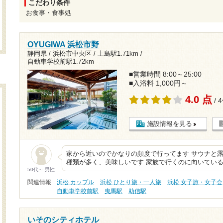
こだわり条件
お食事・食事処
OYUGIWA 浜松市野
静岡県 / 浜松市中央区 /
上島駅1.71km
/
自動車学校前駅1.72km
■営業時間 8:00～25:00
■入浴料 1,000円～
4.0 点
/ 
施設情報を見る
家から近いのでかなりの頻度で行ってます サウナと露
種類が多く、美味しいです 家族で行くのに向いている
50代～ 男性
関連情報
浜松 カップル
浜松 ひとり旅・一人旅
浜松 女子旅・女子会
自動車学校前駅
曳馬駅
助信駅
いそのシティホテル