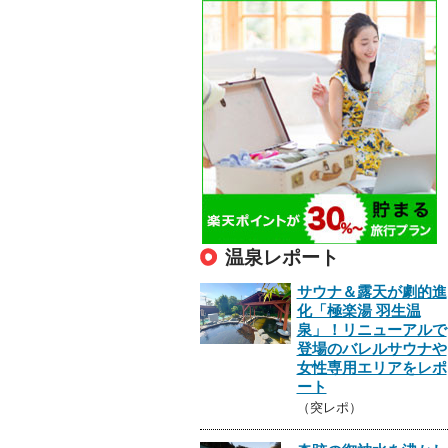
温泉レポート
サウナ＆露天が劇的進
化「極楽湯 羽生温
泉」！リニューアルで
登場のバレルサウナや
女性専用エリアをレポ
ート
（突レポ）