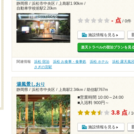
静岡県 / 浜松市中央区 /
上島駅1.90km
/
自動車学校前駅2.20km
- 点
/ 0件
施設情報を見る
楽天トラベルの宿泊プランを見
関連情報
浜松 宿泊
浜松 お食事・食事処
浜松 ホテル
浜松 露天風
さぎの宮駅
湯風景しおり
静岡県 / 浜松市中央区 /
上島駅2.34km
/
助信駅767m
■営業時間 10:00～24:00
■入浴料 900円～
3.8 点
/ 
施設情報を見る