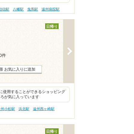
助信駅
八幡駅
曳馬駅
遠州病院駅
日帰り
>
20件
お気に入りに追加
に使用することができるショッピング
ころが気に入っています
遠州小松駅
浜北駅
遠州西ヶ崎駅
日帰り