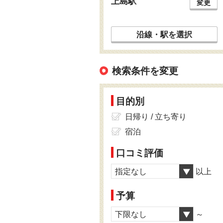
上島駅
変更
沿線・駅を選択
検索条件を変更
目的別
日帰り / 立ち寄り
宿泊
口コミ評価
指定なし
以上
予算
下限なし
～