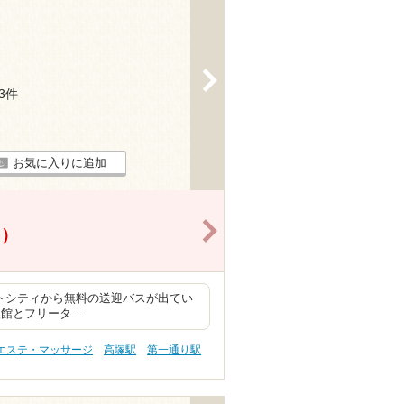
>
43件
お気に入りに追加
>
！）
クトシティから無料の送迎バスが出てい
入館とフリータ…
 エステ・マッサージ
高塚駅
第一通り駅