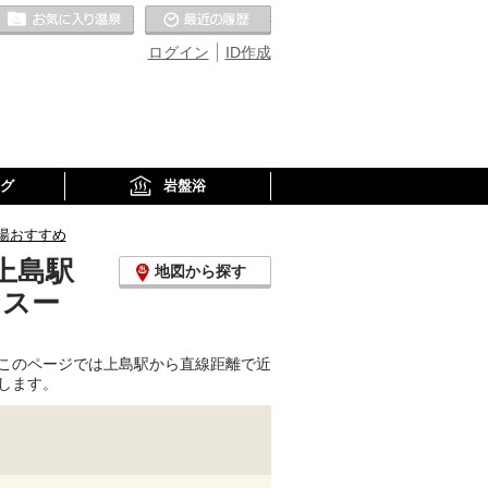
お気に入りの温泉
最近の履歴
ログイン
ID作成
グ
岩盤浴
湯おすすめ
上島駅
地図から探す
、スー
このページでは上島駅から直線距離で近
します。