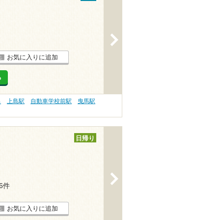
>
お気に入りに追加
る
呂
上島駅
自動車学校前駅
曳馬駅
日帰り
>
16件
お気に入りに追加