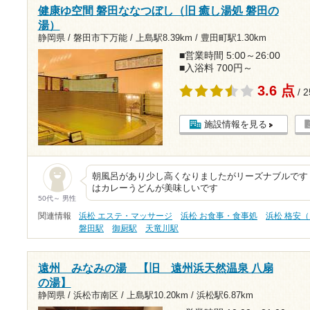
健康ゆ空間 磐田ななつぼし（旧 癒し湯処 磐田の
湯）
静岡県 / 磐田市下万能 /
上島駅8.39km
/
豊田町駅1.30km
■営業時間 5:00～26:00
■入浴料 700円～
3.6 点
/ 
施設情報を見る
朝風呂があり少し高くなりましたがリーズナブルです 
はカレーうどんが美味しいです
50代～ 男性
関連情報
浜松 エステ・マッサージ
浜松 お食事・食事処
浜松 格安（
磐田駅
御厨駅
天竜川駅
遠州 みなみの湯 【旧 遠州浜天然温泉 八扇
の湯】
静岡県 / 浜松市南区 /
上島駅10.20km
/
浜松駅6.87km