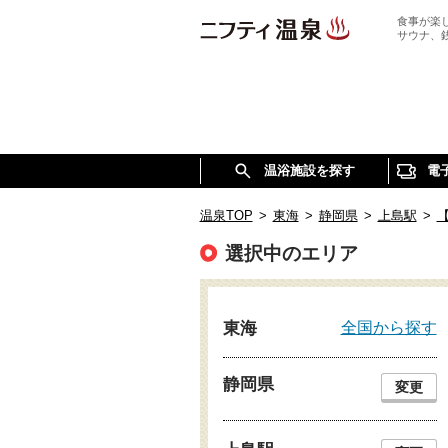
食事が楽
サウナ、
温浴施設を探す
電
温泉TOP
>
東海
>
静岡県
>
上島駅
>
選択中のエリア
全国から探す
東海
静岡県
変更