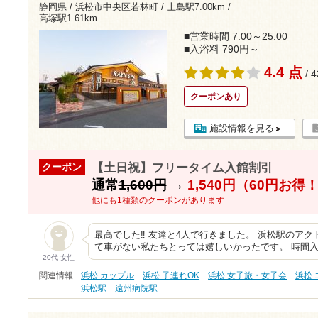
静岡県 / 浜松市中央区若林町 /
上島駅7.00km
/
高塚駅1.61km
■営業時間 7:00～25:00
■入浴料 790円～
4.4 点
/ 
クーポンあり
施設情報を見る
【土日祝】フリータイム入館割引
クーポン
通常
1,600円
→
1,540円（60円お得
他にも1種類のクーポンがあります
最高でした‼︎ 友達と4人で行きました。 浜松駅のア
て車がない私たちとっては嬉しいかったです。 時間
20代 女性
関連情報
浜松 カップル
浜松 子連れOK
浜松 女子旅・女子会
浜松
浜松駅
遠州病院駅