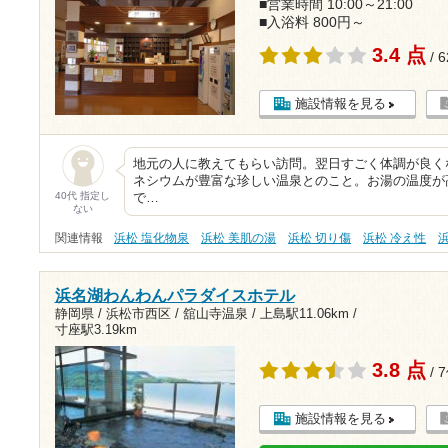
■営業時間 10:00～21:00
■入浴料 800円～
3.4 点
/ 
施設情報を見る
地元の人に教えてもらい訪問。翌日すごく体調が良く
ネシウムが豊富な珍しい温泉とのこと。お湯の温度が
40代 指定し
で…
ない
関連情報
浜松 塩化物泉
浜松 美肌の湯
浜松 切り傷
浜松 冷え性
浜名湖わんわんパラダイスホテル
静岡県 / 浜松市西区 / 舘山寺温泉 /
上島駅11.06km
/
寸座駅3.19km
3.8 点
/ 
施設情報を見る