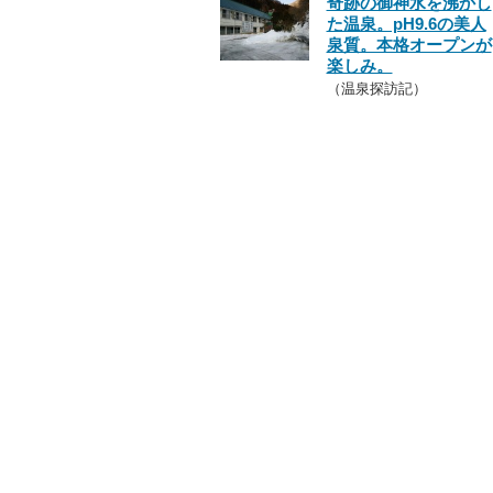
奇跡の御神水を沸かし
た温泉。pH9.6の美人
泉質。本格オープンが
楽しみ。
（温泉探訪記）