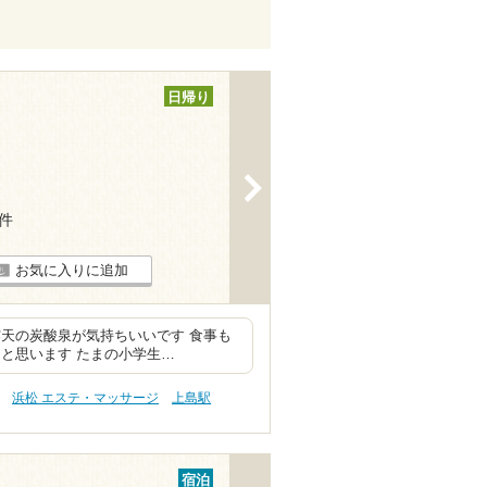
日帰り
>
4件
お気に入りに追加
天の炭酸泉が気持ちいいです 食事も
と思います たまの小学生…
浜松 エステ・マッサージ
上島駅
宿泊