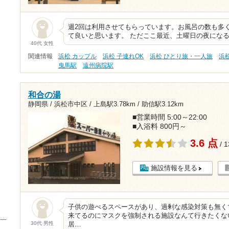
週2回は利用させてもらっています。お風呂の数も多
て良いと思います。 ただここ最近、土曜日の夜にな
40代 女性
関連情報
浜松 カップル
浜松 子連れOK
浜松 ひとり旅・一人旅
浜
曳馬駅
遠州病院駅
和合の湯
静岡県 / 浜松市中区 /
上島駅3.78km
/
助信駅3.12km
■営業時間 5:00～22:00
■入浴料 800円～
3.6 点
/ 
施設情報を見る
子供の遊べるスペースがあり、過剰な感染対策も無く
来てるのにマスクを強制される施設なんて行きたくな
30代 男性
居…