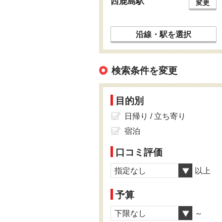
西鹿島駅
変更
沿線・駅を選択
検索条件を変更
目的別
日帰り / 立ち寄り
宿泊
口コミ評価
指定なし
以上
予算
下限なし
～