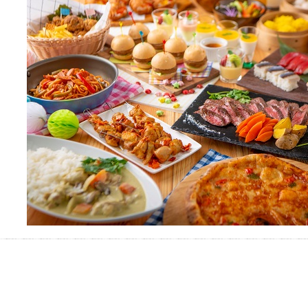
おふろパス会員様なら、この特
別なひとときを「毎月10分無
料」でご利用いただけます。
お湯で体がほぐれたら、次は占
い師さんとお話しして、心もほ
ぐしてみませんか？