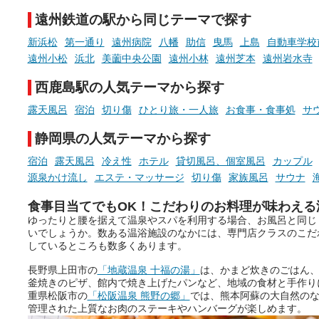
た「これからのこと」や「ちょ
多様な個性を持つことも多
遠州鉄道の駅から同じテーマで探す
っとした悩み」が、頭に浮かん
す。
でくることはありませんか？
新浜松
第一通り
遠州病院
八幡
助信
曳馬
上島
自動車学校
今回は筆者自ら入浴した中
遠州小松
浜北
美薗中央公園
遠州小林
遠州芝本
遠州岩水寺
ら、日本各地にある炭酸水
泉を12施設セレクト。すべ
西鹿島駅の人気テーマから探す
お風呂でリラックスしているか
日帰り入浴可能で、源泉か
らこそ向き合える、大切な自分
しと泉質の良さにこだわり
露天風呂
宿泊
切り傷
ひとり旅・一人旅
お食事・食事処
サ
の本音。
つ、万人におすすめしたい
を厳選しました。
静岡県の人気テーマから探す
そんな心のつぶやきを、湯あが
りの温まった心のまま相談でき
宿泊
露天風呂
冷え性
ホテル
貸切風呂、個室風呂
カップル
たら素敵ですよね。
源泉かけ流し
エステ・マッサージ
切り傷
家族風呂
サウナ
食事目当てでもOK！こだわりのお料理が味わえる
ゆったりと腰を据えて温泉やスパを利用する場合、お風呂と同じ
ニフティ温泉の「占いベンチ」
いでしょうか。数ある温浴施設のなかには、専門店クラスのこだ
は、そんなあなたの心のつぶや
しているところも数多くあります。
きをプロの占い師に相談するこ
とができるサービスです。
長野県上田市の
「地蔵温泉 十福の湯」
は、かまど炊きのごはん
釜焼きのピザ、館内で焼き上げたパンなど、地域の食材と手作り
重県松阪市の
「松阪温泉 熊野の郷」
では、熊本阿蘇の大自然の
管理された上質なお肉のステーキやハンバーグが楽しめます。