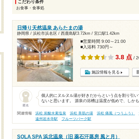
こだわり条件
お食事・食事処
日帰り天然温泉 あらたまの湯
静岡県 / 浜松市浜名区 /
西鹿島駅3.72km
/
宮口駅1.42km
■営業時間 9:00～21:00
■入浴料 730円～
3.8 点
/ 
施設情報を見る
個人的にヌルヌル湯が好きだからという点を割り引い
ないと思います。 源泉の浴槽は温度が低めで、しか
匿名
関連情報
浜松 炭酸水素塩泉
浜松 美肌の湯
浜松 痛風（つうふう）
遠州岩水寺駅
フルーツパーク駅
SOLA SPA 浜北温泉（旧 薬石汗蒸房 風と月）