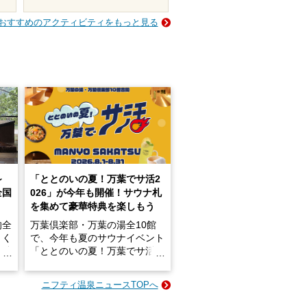
おすすめのアクティビティをもっと見る
～
「ととのいの夏！万葉でサ活2
全国
026」が今年も開催！サウナ札
を集めて豪華特典を楽しもう
的全
万葉倶楽部・万葉の湯全10館
きく
で、今年も夏のサウナイベント
炭酸
「ととのいの夏！万葉でサ活2
026」が開催されます！
ニフティ温泉ニュースTOPへ
成分
2026年8月1日（土）～8月31
かつ
日（月）までの開催期間中は、