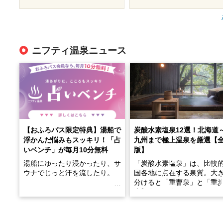
ニフティ温泉ニュース
【おふろパス限定特典】湯船で
炭酸水素塩泉12選！北海道
浮かんだ悩みもスッキリ！「占
九州まで極上温泉を厳選【
いベンチ」が毎月10分無料
版】
湯船にゆったり浸かったり、サ
「炭酸水素塩泉」は、比較
ウナでじっと汗を流したり。
国各地に点在する泉質。大
分けると「重曹泉」と「重
土類泉」に分かれます。
そんな「一人でぼんやり過ごす
また硫黄や鉄分などの特殊
時間」、ふだん後回しにしてい
が混ざり合うことで、複雑