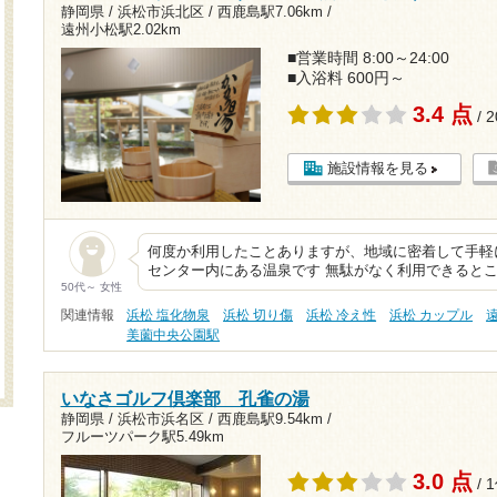
静岡県 / 浜松市浜北区 /
西鹿島駅7.06km
/
遠州小松駅2.02km
■営業時間 8:00～24:00
■入浴料 600円～
3.4 点
/ 
施設情報を見る
何度か利用したことありますが、地域に密着して手軽
センター内にある温泉です 無駄がなく利用できると
50代～ 女性
関連情報
浜松 塩化物泉
浜松 切り傷
浜松 冷え性
浜松 カップル
美薗中央公園駅
いなさゴルフ倶楽部 孔雀の湯
静岡県 / 浜松市浜名区 /
西鹿島駅9.54km
/
フルーツパーク駅5.49km
3.0 点
/ 