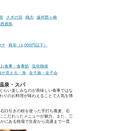
いで
サウナ飯やサウナドリンク、岩
盤浴の利用などで「万葉サウナ
札」を集めることで、オリジナ
前
さぎの宮
積志
遠州西ヶ崎
か
ルグッズや無料券などの特典と
西鹿島
素塩
交換可能。
て
け流
さらに、各館ではアロマロウリ
つ
ュやアウフグースなど、サウナ
ウナ
格安（1,000円以下）
施設
好きにはたまらない多彩なイベ
ントも予定されています。ぜひ
チェックしてください！
お食事・食事処
塩化物泉
───
海が見える・海
女子旅・女子会
提供元：万葉倶楽部株式会社
【PR】
温泉・スパ
この記事は万葉倶楽部株式会社
くらい楽しみなのが美味しい食事ではな
のPR記事です。
わりのお料理が味わえることで人気を博
、石臼引きの粉を使った手打ち蕎麦、石
にこだわったメニューが魅力。また、三
なかにある牧場で生産から流通まで一貫