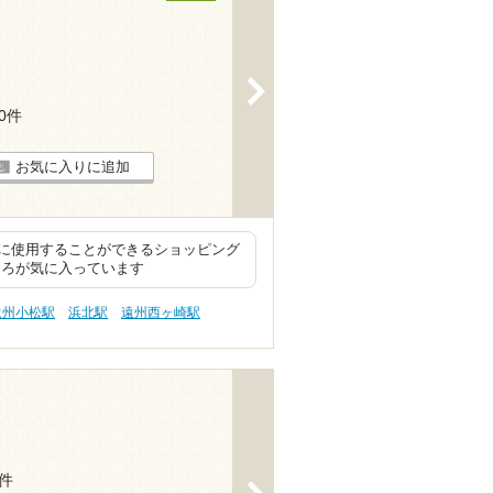
>
20件
お気に入りに追加
に使用することができるショッピング
ころが気に入っています
遠州小松駅
浜北駅
遠州西ヶ崎駅
1件
>