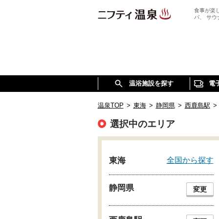
食事が楽
パ、 サ
温浴施設を探す
電
温泉TOP
>
東海
>
静岡県
>
西鹿島駅
>
選択中のエリア
全国から探す
東海
静岡県
変更