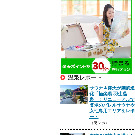
温泉レポート
サウナ＆露天が劇的進
化「極楽湯 羽生温
泉」！リニューアルで
登場のバレルサウナや
女性専用エリアをレポ
ート
（突レポ）