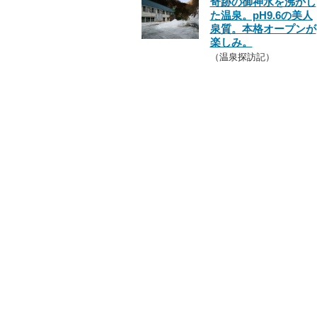
奇跡の御神水を沸かし
た温泉。pH9.6の美人
泉質。本格オープンが
楽しみ。
（温泉探訪記）