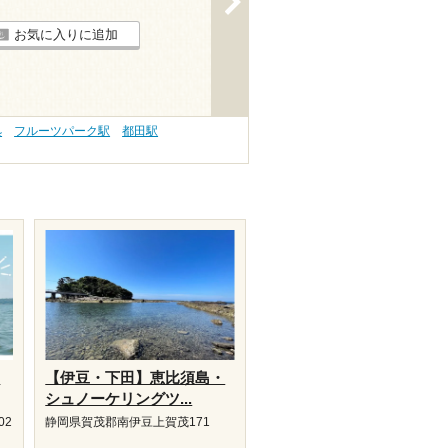
お気に入りに追加
処
フルーツパーク駅
都田駅
り
【伊豆・下田】恵比須島・
シュノーケリングツ...
02
静岡県賀茂郡南伊豆上賀茂171