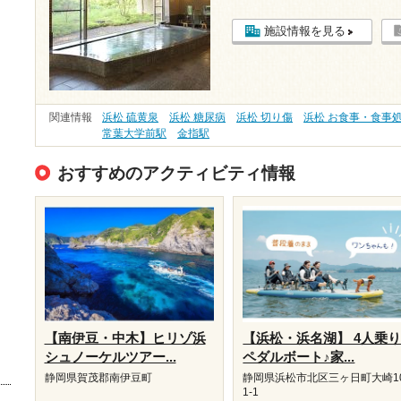
施設情報を見る
関連情報
浜松 硫黄泉
浜松 糖尿病
浜松 切り傷
浜松 お食事・食事
常葉大学前駅
金指駅
おすすめのアクティビティ情報
【南伊豆・中木】ヒリゾ浜
【浜松・浜名湖】 4人乗
シュノーケルツアー...
ペダルボート♪家...
静岡県賀茂郡南伊豆町
静岡県浜松市北区三ヶ日町大崎1
1-1