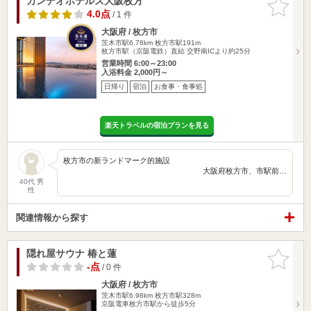
カンデオホテルズ大阪枚方
お気に入
りに追加
4.0点
/ 1 件
大阪府 / 枚方市
茨木市駅6.78km
枚方市駅191m
枚方市駅（京阪電鉄）直結 交野南ICより約25分
営業時間 6:00～23:00
入浴料金 2,000円～
日帰り
宿泊
お食事・食事処
楽天トラベルの宿泊プランを見る
枚方市の新ランドマーク的施設
大阪府枚方市、市駅前…
40代 男
性
関連情報から探す
隠れ屋サウナ 椿と蓮
お気に入
りに追加
-点
/ 0 件
大阪府 / 枚方市
茨木市駅6.98km
枚方市駅328m
京阪電車枚方市駅から徒歩5分