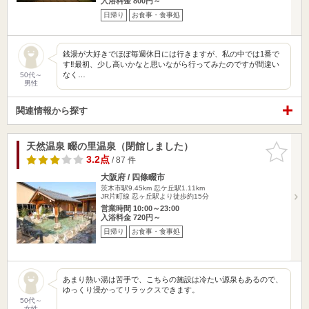
入浴料金 800円～
日帰り
お食事・食事処
銭湯が大好きでほぼ毎週休日には行きますが、私の中では1番で
す‼️最初、少し高いかなと思いながら行ってみたのですが間違い
なく…
50代～
男性
関連情報から探す
天然温泉 畷の里温泉（閉館しました）
お気に入
りに追加
3.2点
/ 87 件
大阪府 / 四條畷市
茨木市駅9.45km
忍ケ丘駅1.11km
JR片町線 忍ヶ丘駅より徒歩約15分
営業時間 10:00～23:00
入浴料金 720円～
日帰り
お食事・食事処
あまり熱い湯は苦手で、こちらの施設は冷たい源泉もあるので、
ゆっくり浸かってリラックスできます。
50代～
女性