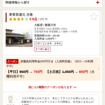
関連情報から探す
東香里湯元 水春
お気に入
りに追加
3.9点
/ 185 件
大阪府 / 寝屋川市
茨木市駅8.74km
星田駅1.05km
京阪電鉄本線 香里園駅より無料バス利用
営業時間 9:00～25:00
入浴料金 1,000円～
日帰り
お食事・食事処
クーポンあり
岩盤処利用料金200円引き（入浴料別途）（8/11～16利用
クーポン
不可）
【平日】
950円
→
750円
【土日祝】
1,050円
→
850円
（水
曜利用不可）
他にも1種類のクーポンがあります
コロナ対策もされており、安心してサービスを受けられました。
岩盤浴がソーシャルディスタンスの関係上、仕方ありませんが、