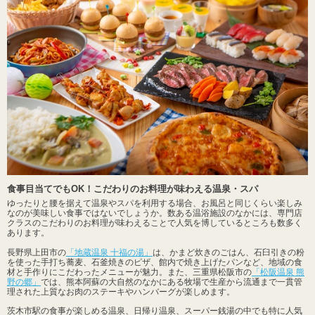
食事目当てでもOK！こだわりのお料理が味わえる温泉・スパ
ゆったりと腰を据えて温泉やスパを利用する場合、お風呂と同じくらい楽しみ
なのが美味しい食事ではないでしょうか。数ある温浴施設のなかには、専門店
クラスのこだわりのお料理が味わえることで人気を博しているところも数多く
あります。
長野県上田市の
「地蔵温泉 十福の湯」
は、かまど炊きのごはん、石臼引きの粉
を使った手打ち蕎麦、石釜焼きのピザ、館内で焼き上げたパンなど、地域の食
材と手作りにこだわったメニューが魅力。また、三重県松阪市の
「松阪温泉 熊
野の郷」
では、熊本阿蘇の大自然のなかにある牧場で生産から流通まで一貫管
理された上質なお肉のステーキやハンバーグが楽しめます。
茨木市駅の食事が楽しめる温泉、日帰り温泉、スーパー銭湯の中でも特に人気