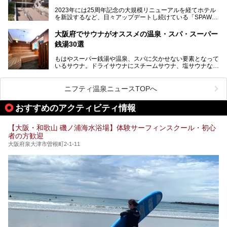
宝塚線「三国駅」から徒歩約10分とアクセスも良好です。
より満足度の高い過ごし方をしたい方はぜひお読みくださ
2023年には25周年記念の大規模リニューアルを経てホテル
チムジルバン（岩盤浴）を中心に、発汗・リラックス・漫画
い。
を新設するなど、日々アップデートし続けている「SPAWO
タイムまで満喫できる長時間滞在型の施設なので、一日中ゆ
RLD HOTEL＆RESORT」（以下スパワールド）。
ったりと過ごしたいときにおすすめ。大うちわやタオルによ
そんなスパワールドが2025年11月15日（土）に、新たな浴
る迫力ある熱波パフォーマンスも毎日行われており、“とと
大阪府でサウナがオススメの温泉・スパ・スーパー
室や日本最大級140人収容の大規模サウナを携えてリニュー
のう”体験をしっかり楽しめるのもポイントです。
銭湯30選
アルオープン！浴室である4F・6Fそれぞれにリニューアル
が施されており、その総工費はなんと13.5億円！
さらに館内でくつろぐだけでなく、隣接するビルにはカラオ
もはやスーパー銭湯や温泉、スパに欠かせない要素となって
大規模リニューアルの全容を確認すべく、リニューアルプレ
ケやボウリングといった遊び場もあり、友人同士やカップル
いるサウナ。ドライサウナにスチームサウナ、塩サウナな
オープンイベントに行ってきました！今回はそのリニューア
で“遊び+癒し”の一日を過ごすのにもぴったり。
ど、いくつか異なるタイプが楽しめたり、水風呂や外気浴ス
ル部分の概要をお届けします。
ペース、ロウリュウなど、心ゆくまで楽しむためのサービス
今回は、あるごの湯を訪問し、チムジルバンやお風呂、食事
が充実した施設も多くみられます。
ニフティ温泉ニュースTOPへ
処にいたるまで魅力をたっぷり堪能してきたので、その全容
を詳しく紹介します！
今回はそんなサウナにこだわった、大阪府内のオススメ温
おすすめのアクティビティ情報
泉・銭湯・スパを30件紹介したいと思います！
【大阪・和歌山 磯ノ浦海水浴場】体験サーフィンスクール・初心
者の方歓迎
大阪府泉大津市曽根町2-1-11