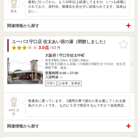
最初に行ってから、もう10年以上経過してますが、いつも綺麗に
されており、老朽化、陳腐化を見せずに頑張られてます。温泉は
ない…
匿名
関連情報から探す
ユーバス守口店 佐太あい宿の湯（閉館しました）
お気に入
りに追加
3.0点
/ 63 件
大阪府 / 守口市佐太中町
茨木市駅6.20km
大日駅1.89km
地下鉄大日駅から京阪バス寝屋川市駅行きで10分、佐太天
神前下車、徒歩…
営業時間 6:00～27:00
入浴料金 ～
日帰り
お食事・食事処
毎週末に通っています。 1週間仕事で疲れた私を癒してくれる最
高のスポットです。 なのに５月で閉店するんですか？改装閉店…
40代 女
性
関連情報から探す