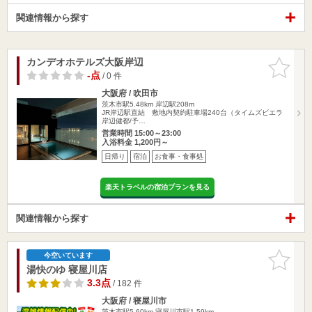
関連情報から探す
カンデオホテルズ大阪岸辺
お気に入
りに追加
-点
/ 0 件
大阪府 / 吹田市
茨木市駅5.48km
岸辺駅208m
JR岸辺駅直結 敷地内契約駐車場240台（タイムズビエラ
岸辺健都/予…
営業時間 15:00～23:00
入浴料金 1,200円～
日帰り
宿泊
お食事・食事処
楽天トラベルの宿泊プランを見る
関連情報から探す
お気に入
今空いています
りに追加
湯快のゆ 寝屋川店
3.3点
/ 182 件
大阪府 / 寝屋川市
茨木市駅5.60km
寝屋川市駅1.59km