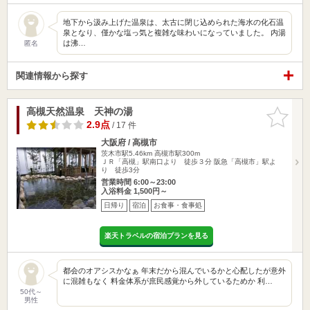
地下から汲み上げた温泉は、太古に閉じ込められた海水の化石温
泉となり、僅かな塩っ気と複雑な味わいになっていました。 内湯
は沸…
匿名
関連情報から探す
高槻天然温泉 天神の湯
お気に入
りに追加
2.9点
/ 17 件
大阪府 / 高槻市
茨木市駅5.46km
高槻市駅300m
ＪＲ「高槻」駅南口より 徒歩３分 阪急「高槻市」駅よ
り 徒歩3分
営業時間 6:00～23:00
入浴料金 1,500円～
日帰り
宿泊
お食事・食事処
楽天トラベルの宿泊プランを見る
都会のオアシスかなぁ 年末だから混んでいるかと心配したが意外
に混雑もなく 料金体系が庶民感覚から外しているためか 利…
50代～
男性