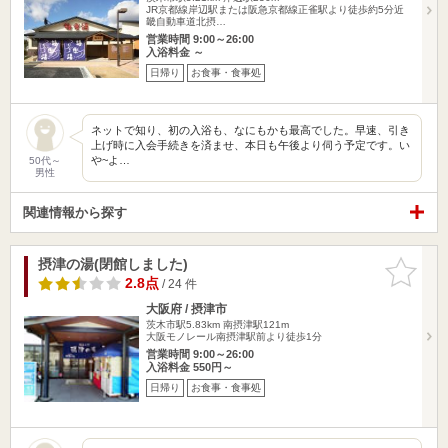
JR京都線岸辺駅または阪急京都線正雀駅より徒歩約5分近
畿自動車道北摂…
営業時間 9:00～26:00
入浴料金 ～
日帰り
お食事・食事処
ネットで知り、初の入浴も、なにもかも最高でした。早速、引き
上げ時に入会手続きを済ませ、本日も午後より伺う予定です。い
や~よ…
50代～
男性
関連情報から探す
摂津の湯(閉館しました)
お気に入
りに追加
2.8点
/ 24 件
大阪府 / 摂津市
茨木市駅5.83km
南摂津駅121m
大阪モノレール南摂津駅前より徒歩1分
営業時間 9:00～26:00
入浴料金 550円～
日帰り
お食事・食事処