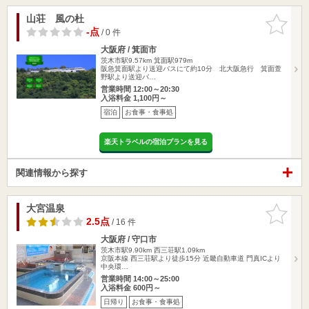
山荘 風の杜
お気に入
りに追加
-点
/ 0 件
大阪府 / 箕面市
茨木市駅9.57km
箕面駅979m
阪急箕面駅より送迎バスにて約10分 北大阪急行 箕面萱
野駅より送迎バ…
営業時間 12:00～20:30
入浴料金 1,100円～
宿泊
お食事・食事処
楽天トラベルの宿泊プランを見る
関連情報から探す
大宮温泉
お気に入
りに追加
2.5点
/ 16 件
大阪府 / 守口市
茨木市駅9.90km
西三荘駅1.09km
京阪本線 西三荘駅より徒歩15分 近畿自動車道 門真ICより
中央環…
営業時間 14:00～25:00
入浴料金 600円～
日帰り
お食事・食事処