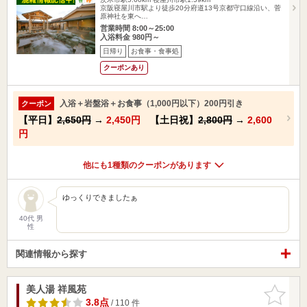
京阪寝屋川市駅より徒歩20分府道13号京都守口線沿い、菅
原神社を東へ…
営業時間 8:00～25:00
入浴料金 980円～
日帰り
お食事・食事処
クーポンあり
入浴＋岩盤浴＋お食事（1,000円以下）200円引き
クーポン
【平日】
2,650円
→
2,450円
【土日祝】
2,800円
→
2,600
円
他にも1種類のクーポンがあります
ゆっくりできましたぁ
40代 男
性
関連情報から探す
美人湯 祥風苑
お気に入
りに追加
3.8点
/ 110 件