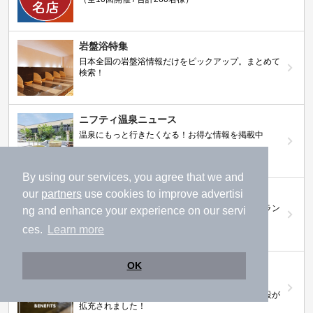
岩盤浴特集
日本全国の岩盤浴情報だけをピックアップ。まとめて
検索！
ニフティ温泉ニュース
温泉にもっと行きたくなる！お得な情報を掲載中
By using our services, you agree that we and
ニフティ温泉 おふろパス
our
partners
use cookies to improve advertisi
温浴施設をお得に楽しめるサブスクリプションプラン
ng and enhance your experience on our servi
ces.
Learn more
OK
【ニフティライフスタイル株主優待のご案
内】
株主優待制度で人気の温浴施設に行こう！対象施設が
拡充されました！