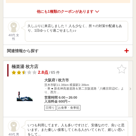
他にも1種類のクーポンがあります
久しぶりに来店しました！ 人も少なく、所々の対策や配慮もあ
り、1日ゆっくり過ごせました♪♪
40代 女
性
関連情報から探す
極楽湯 枚方店
お気に入
りに追加
2.8点
/ 65 件
大阪府 / 枚方市
茨木市駅11.36km
樟葉駅2.38km
・車 ■ 新名神高速道路＆第二京阪道路「八幡京田辺IC」よ
り、西方…
営業時間 6:00～26:00
入浴料金 600円～
日帰り
お食事・食事処
いつも利用してます。人も多いですけど、安価なので、良いと思
います。また優しい接客してくれる人がいてくれて、嬉しい思い
をして…
40代 男