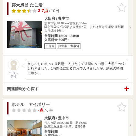
露天風呂 たこ湯
お気に入
りに追加
3.7点
/ 10 件
大阪府 / 豊中市
茨木市駅10.87km
曽根駅534m
阪急宝塚線 曽根駅より徒歩6分、または阪急宝塚線 服部駅
より徒歩8分…
営業時間 15:00～24:00
入浴料金 600円～
日帰り
お食事・食事処
久しぶりにゆっくり銭湯に入りたくて近所のタコ湯に大学生の娘
と行きました。1時間後に出る約束で入りましたが、約束の時間
に娘が…
50代～
男性
関連情報から探す
ホテル アイボリー
お気に入
りに追加
-点
/ 0 件
大阪府 / 豊中市
茨木市駅10.92km
豊中駅152m
阪急宝塚線豊中駅前、徒歩2分
営業時間
入浴料金 ～