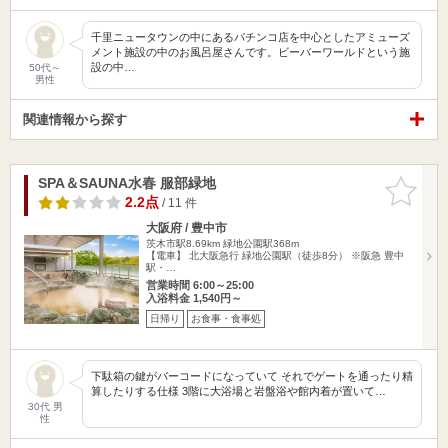
千里ニュータウンの中にあるパチンコ店を中心としたアミューズ
メント施設の中のお風呂屋さんです。ビーバーワールドという施
設の中…
50代～
男性
関連情報から探す
SPA＆SAUNA水春 服部緑地
お気に入
りに追加
2.2点
/ 11 件
大阪府 / 豊中市
茨木市駅8.69km
緑地公園駅368m
【電車】 北大阪急行 緑地公園駅（徒歩8分） ※阪急 豊中
駅・…
営業時間 6:00～25:00
入浴料金 1,540円～
日帰り
お食事・食事処
下駄箱の鍵がバーコードになっていて それでゲートを通ったり精
算したりする仕様 3階に大浴場と岩盤浴や館内着が置いて…
30代 男
性