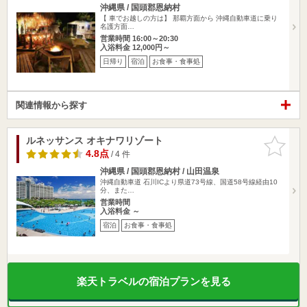
沖縄県 / 国頭郡恩納村
【 車でお越しの方は】 那覇方面から 沖縄自動車道に乗り
名護方面…
営業時間 16:00～20:30
入浴料金 12,000円～
日帰り
宿泊
お食事・食事処
関連情報から探す
ルネッサンス オキナワリゾート
お気に入
りに追加
4.8点
/ 4 件
沖縄県 / 国頭郡恩納村 / 山田温泉
沖縄自動車道 石川ICより県道73号線、国道58号線経由10
分、また…
営業時間
入浴料金 ～
宿泊
お食事・食事処
楽天トラベルの宿泊プランを見る