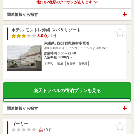
他にも2種類のクーポンがあります
関連情報から探す
ホテル モントレ沖縄 スパ＆リゾート
お気に入
りに追加
3.0点
/ 1 件
沖縄県 / 国頭郡恩納村字冨着
沖縄自動車道 石川インターチェンジより約15分
営業時間 8:00～22:00
入浴料金 3,000円～
日帰り
宿泊
お食事・食事処
楽天トラベルの宿泊プランを見る
関連情報から探す
ゴーミー
お気に入
りに追加
-点
/ 0 件