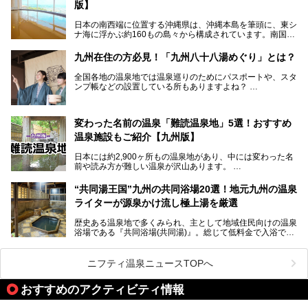
版】
とりわけ貸切湯はお湯の良さに定評があり、コアな温泉ファ
日本の南西端に位置する沖縄県は、沖縄本島を筆頭に、東シ
ンに注目される存在。今回は貸切湯にスポットを当て、その
ナ海に浮かぶ約160もの島々から構成されています。南国な
魅力を徹底解説します。
らではの温暖な気候、カラフルな魚が泳ぐ美しい海、手付か
ずの豊かな自然、独自の歴史や文化など、多くの人を惹きつ
九州在住の方必見！「九州八十八湯めぐり」とは？
けてやまない魅力あふれる観光県です。
全国各地の温泉地では温泉巡りのためにパスポートや、スタ
そんな沖縄県のスーパー銭湯には、ホテル併設などリゾート
ンプ帳などの設置している所もありますよね？
と同時に楽しめる施設が多くあります。日帰りでも旅行気分
その中でも九州には、九州各県の有名な温泉地を巡るための
を味わえる、沖縄のスーパー銭湯をご紹介します。
「九州八十八湯めぐり」があるんです。
九州を回って歩くのはなかなか大変ですが、九州で温泉好き
変わった名前の温泉「難読温泉地」5選！おすすめ
な方ならぜひ参加してみたいスタンプラリーでしょう。
温泉施設もご紹介【九州版】
日本には約2,900ヶ所もの温泉地があり、中には変わった名
前や読み方が難しい温泉が沢山あります。
そこで日本各地にある「難読温泉地」を、地域ごとにクイズ
“共同湯王国”九州の共同浴場20選！地元九州の温泉
形式でご紹介。第５回目(最終回)である今回は、九州地方の
ライターが源泉かけ流し極上湯を厳選
難読温泉地をピックアップしました。
また、各温泉地のおすすめ温泉施設も併せてご紹介します。
歴史ある温泉地で多くみられ、主として地域住民向けの温泉
浴場である『共同浴場(共同湯)』。総じて低料金で入浴で
いくつ読めるか、ぜひチャレンジしてみて下さいね！
き、観光的側面よりも生活のためのお風呂の要素が強い点が
特徴です。
共同浴場は全国各地の温泉地にありますが、特に九州地方は
ニフティ温泉ニュースTOPへ
共同湯文化が古くから発展し、質・量ともに大変充実。九州
は“共同湯王国”といっても決して過言では無いでしょう。
おすすめのアクティビティ情報
今回は地元在住の九州の温泉ライターである筆者が過去入浴
した中から、源泉かけ流しと泉質の良さにこだわって九州の