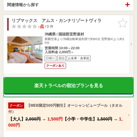
関連情報から探す
リブマックス アムス・カンナリゾートヴィラ
お気に入
りに追加
-点
/ 0 件
沖縄県 / 国頭郡宜野座村
那覇空港より沖縄自動車道利用で約60分 宜野座ICより約1
0分
営業時間 10:00～22:00
入浴料金 2,000円～
日帰り
宿泊
お食事・食事処
クーポンあり
楽天トラベルの宿泊プランを見る
【WEB限定500円割引】オーシャンビュープール（タオル
クーポン
付）
【大人】
2,000円
→
1,500円
【小学・中学生】
1,500円
→
1,
000円