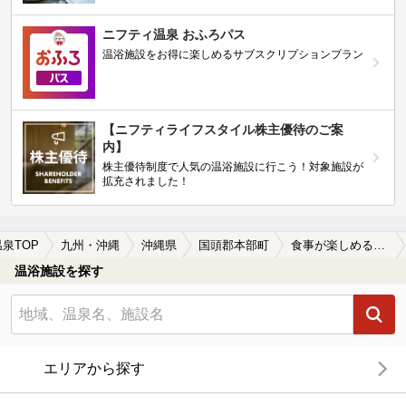
ニフティ温泉 おふろパス
温浴施設をお得に楽しめるサブスクリプションプラン
【ニフティライフスタイル株主優待のご案
内】
株主優待制度で人気の温浴施設に行こう！対象施設が
拡充されました！
温泉TOP
九州・沖縄
沖縄県
国頭郡本部町
食事が楽しめる国頭郡本部町の温泉、日帰り温泉、スーパー銭湯おすすめ
温浴施設を探す
エリアから探す