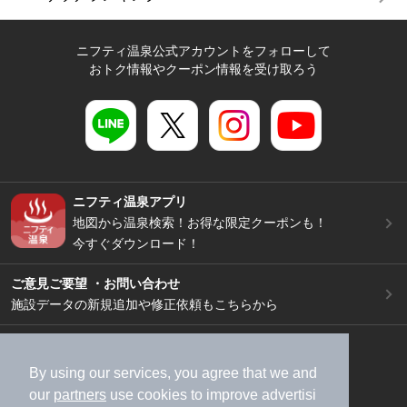
ニフティ温泉公式アカウントをフォローして
おトク情報やクーポン情報を受け取ろう
ニフティ温泉アプリ
地図から温泉検索！お得な限定クーポンも！
今すぐダウンロード！
ご意見ご要望 ・お問い合わせ
施設データの新規追加や修正依頼もこちらから
スマートフォン
/
PC
加盟店募集（資料請求）
広告出稿のご案内
By using our services, you agree that we and
our
partners
use cookies to improve advertisi
利用規約
ライフスタイルMEMBERS+規約