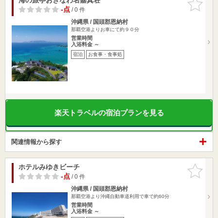
りに追加
-点
/ 0 件
沖縄県 / 国頭郡恩納村
那覇空港よりお車にて約９０分
営業時間
入浴料金 ～
宿泊
お食事・食事処
楽天トラベルの宿泊プランを見る
関連情報から探す
ホテルみゆきビーチ
お気に入
りに追加
-点
/ 0 件
沖縄県 / 国頭郡恩納村
那覇空港より沖縄自動車道利用で車で約60分
営業時間
入浴料金 ～