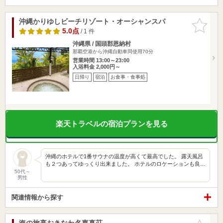
沖縄かりゆしビーチリゾート・オーシャンスパ
お気に入
りに追加
5.0点
/ 1 件
沖縄県 / 国頭郡恩納村
那覇空港から沖縄自動車同使用70分
営業時間 13:00～23:00
入浴料金 2,000円～
日帰り
宿泊
お食事・食事処
楽天トラベルの宿泊プランを見る
沖縄のホテルで1番サウナの温度が高くて最高でした。 露天風呂
も２つあってゆっくり出来ました。 ホテルのロケーションも良…
50代～
男性
関連情報から探す
海の旅亭おきなわ名嘉真荘
お気に入