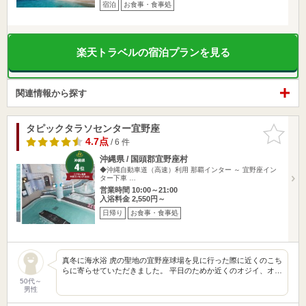
宿泊
お食事・食事処
楽天トラベルの宿泊プランを見る
関連情報から探す
タピックタラソセンター宜野座
お気に入
りに追加
4.7点
/ 6 件
沖縄県 / 国頭郡宜野座村
◆沖縄自動車道（高速）利用 那覇インター ～ 宜野座イン
ター下車 …
営業時間 10:00～21:00
入浴料金 2,550円～
日帰り
お食事・食事処
真冬に海水浴 虎の聖地の宜野座球場を見に行った際に近くのこち
らに寄らせていただきました。 平日のためか近くのオジイ、オ…
50代～
男性