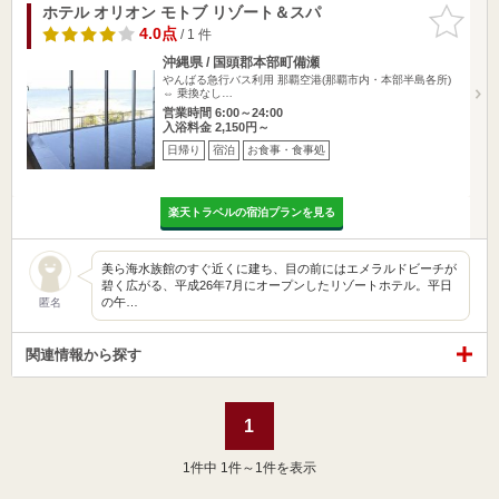
ホテル オリオン モトブ リゾート＆スパ
お気に入
りに追加
4.0点
/ 1 件
沖縄県 / 国頭郡本部町備瀬
やんばる急行バス利用 那覇空港(那覇市内・本部半島各所)
⇔ 乗換なし…
営業時間 6:00～24:00
入浴料金 2,150円～
日帰り
宿泊
お食事・食事処
楽天トラベルの宿泊プランを見る
美ら海水族館のすぐ近くに建ち、目の前にはエメラルドビーチが
碧く広がる、平成26年7月にオープンしたリゾートホテル。平日
の午…
匿名
関連情報から探す
1
1
件中 1件～1件を表示