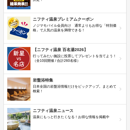
ニフティ温泉プレミアムクーポン
ノジマモバイル会員向け 通常よりもお得な「特別価
格」で人気の温泉を満喫できる！
【ニフティ温泉 百名湯2026】
行ってみたい施設に投票してプレゼントを当てよう！
（全10回開催 / 合計260名様）
岩盤浴特集
日本全国の岩盤浴情報だけをピックアップ。まとめて
検索！
ニフティ温泉ニュース
温泉にもっと行きたくなる！お得な情報を掲載中