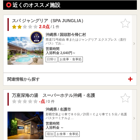
近くのオススメ施設
スパ ジャングリア（SPA JUNGLIA）
お気に入
りに追加
2.0点
/ 1 件
沖縄県 / 国頭郡今帰仁村
県道72号経由 車またはジャングリア エクスプレス（直行
バス）でお…
営業時間
入浴料金 2,640円～
日帰り
お食事・食事処
関連情報から探す
万座深海の湯 スーパーホテル沖縄・名護
お気に入
りに追加
-点
/ 0 件
沖縄県 / 名護市
那覇空港より車で８０分／許田ＩＣより車で１５分／名護
バスターミナルよ…
営業時間
入浴料金 ～
宿泊
お食事・食事処