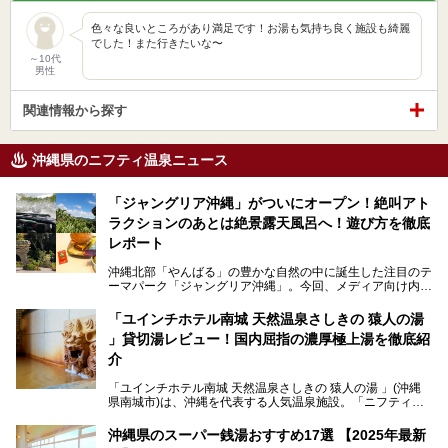
色々な良いところがあり満足です！お湯も気持ち良く施設も綺麗
でした！また行きたいな〜
～10代
男性
関連情報から探す
沖縄県のニフティ温泉ニュース
「ジャングリア沖縄」がついにオープン！絶叫アト
ラクションのあとは絶景露天風呂へ！遊び方を徹底
レポート
沖縄北部「やんばる」の豊かな自然の中に誕生した注目のテ
ーマパーク「ジャングリア沖縄」。今回、メディア向け内覧
会に参加する機会をいただきました！この記事では、ジャン
グリアの全貌をお届けすべく、見どころや料金、アクセス方
「ユインチホテル南城 天然温泉さしきの 猿人の湯
法まで徹底解説していきます。
」貸切湯レビュー！国内屈指の濃厚極上湯を徹底紹
介
「ユインチホテル南城 天然温泉さしきの 猿人の湯 」(沖縄
県南城市)は、沖縄を代表する人気温泉施設。「ニフティ温
泉 年間ランキング 2024」の九州・沖縄エリア総合にて第1
位を獲得し、平日・土日にかかわらず多くの常連客や温泉フ
沖縄県のスーパー銭湯おすすめ17選 【2025年最新
ァンが訪れます。