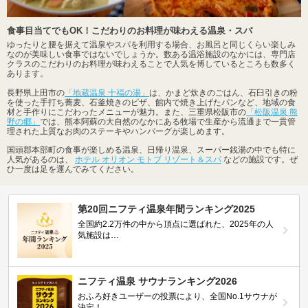
食事目当てでもOK！こだわりのお料理が味わえる温泉・スパ
ゆったりと腰を据えて温泉やスパを利用する場合、お風呂と同じくらい楽しみ
なのが美味しい食事ではないでしょうか。数ある温浴施設のなかには、専門店
クラスのこだわりのお料理が味わえることで人気を博しているところも数多く
あります。
長野県上田市の
「地蔵温泉 十福の湯」
は、かまど炊きのごはん、石臼引きの粉
を使った手打ち蕎麦、石釜焼きのピザ、館内で焼き上げたパンなど、地域の食
材と手作りにこだわったメニューが魅力。また、三重県松阪市の
「松阪温泉 熊
野の郷」
では、熊本阿蘇の大自然のなかにある牧場で生産から流通まで一貫管
理された上質なお肉のステーキやハンバーグが楽しめます。
国頭郡本部町の食事が楽しめる温泉、日帰り温泉、スーパー銭湯の中でも特に
人気があるのは、
ホテル オリオン モトブ リゾート＆スパ
などの施設です。ぜ
ひ一度は足を運んでみてください。
第20回ニフティ温泉年間ランキング2025
全国約2.2万件の中から頂点に選ばれた、2025年の人
気施設は…
ニフティ温泉 サウナランキング2026
おふろ好きユーザーの投票により、全国No.1サウナが
決定！