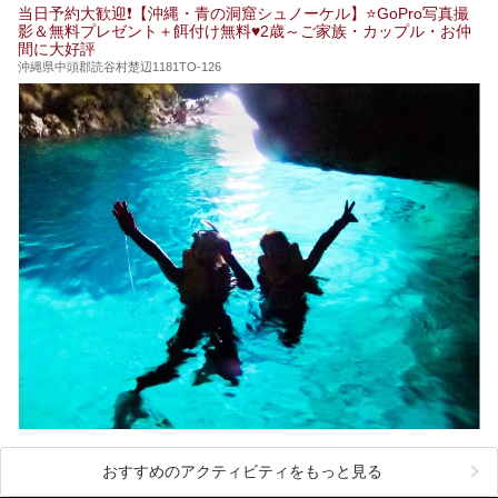
共同浴場を20施設厳選。入浴マナーを守りながら、ぜひ湯
当日予約大歓迎❗【沖縄・青の洞窟シュノーケル】⭐GoPro写真撮
めぐりの参考にされてみて下さい！
影＆無料プレゼント＋餌付け無料♥️2歳～ご家族・カップル・お仲
間に大好評
沖縄県中頭郡読谷村楚辺1181TO-126
おすすめのアクティビティをもっと見る